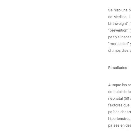
Se hizo una b
de Medline, L
birthweight”; 
“prevention”;
peso al nacer
“mortalidad” 
últimos diez 
Resultados
Aunque los re
del total de 
neonatal (50 
factores que
países desar
hipertensiva,
países en des