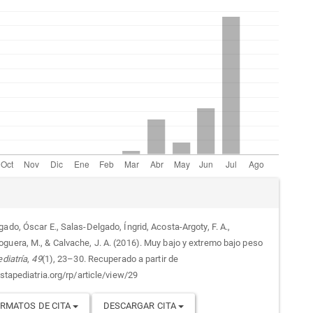
alles
ado, Óscar E., Salas-Delgado, Íngrid, Acosta-Argoty, F. A.,
guera, M., & Calvache, J. A. (2016). Muy bajo y extremo bajo peso
culo
diatría
,
49
(1), 23–30. Recuperado a partir de
istapediatria.org/rp/article/view/29
RMATOS DE CITA
DESCARGAR CITA