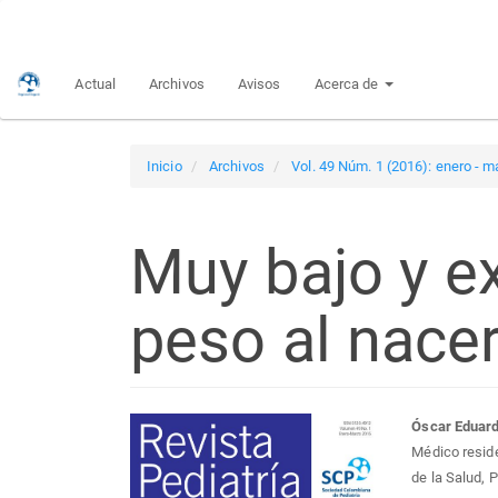
Navegación
principal
Contenido
Actual
Archivos
Avisos
Acerca de
principal
Barra
lateral
Inicio
Archivos
Vol. 49 Núm. 1 (2016): enero - m
Muy bajo y e
peso al nace
Barra
Con
Óscar Eduard
Médico reside
lateral
prin
de la Salud, 