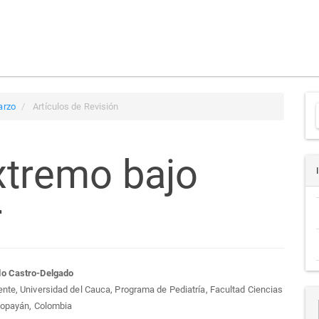
arzo
Artículos de Revisión
xtremo bajo
a
r
tenido
o Castro-Delgado
nte, Universidad del Cauca, Programa de Pediatría, Facultad Ciencias
cipal
Popayán, Colombia