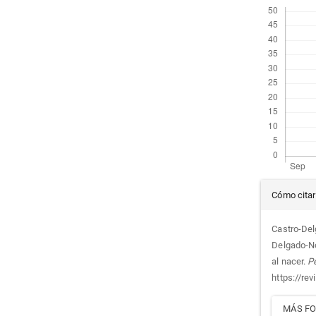
Det
Cómo citar
del
Castro-Delg
Delgado-No
artí
al nacer.
Pe
https://rev
MÁS FO