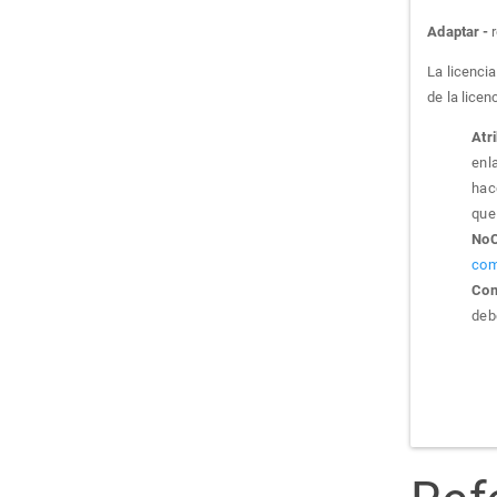
Adaptar -
r
La licenci
de la licen
Atr
enla
hac
que 
NoC
com
Com
debe