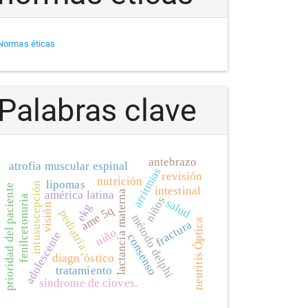
Normas éticas
Palabras clave
antebrazo
atrofia muscular espinal
arritmias
revisión
nutrición
lipomas
intususcepción
prioridad del paciente
intestinal
lactancia materna
américa latina
fenilcetonuria
niños
salud
ekg
visión
ame 5q
pediatría
método delphi
neuritis Óptica
fractura
niño
adolescente
consenso
diagn´óstico
tratamiento
síndrome de cloves.