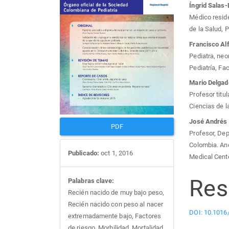
Íngrid Salas
del
del
Médico reside
de la Salud, 
artículo
artí
Francisco Al
Pediatra, neo
Pediatría, Fa
Mario Delga
Profesor titu
Ciencias de l
José Andrés
PDF
Profesor, Dep
Colombia. An
Publicado:
oct 1, 2016
Medical Cent
Re
Palabras clave:
Recién nacido de muy bajo peso,
Recién nacido con peso al nacer
DOI: 10.1016/
extremadamente bajo, Factores
de riesgo, Morbilidad, Mortalidad,