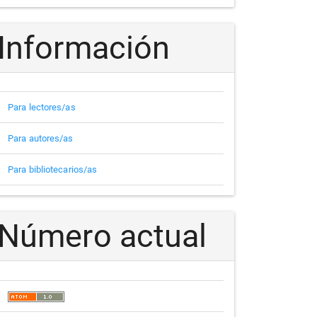
Información
Para lectores/as
Para autores/as
Para bibliotecarios/as
Número actual