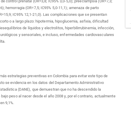
de control prenatal (OR=3,8; IC95% 3,0-5,0); preeclampsia (OR=7,3;
6); hemorragia (OR=7,5; IC95% 5,0-11,1); amenaza de parto
R=15,9; IC95% 12,1-21,0). Las complicaciones que se presentan
orto o a largo plazo: hipotermia, hipoglucemia, asfixia, dificultad
desequilibrios de líquidos y electrolitos, hiperbilirrubinemia, infección,
urológicos y sensoriales, e incluso, enfermedades cardiovasculares
lta.
s
más estrategias preventivas en Colombia para evitar este tipo de
sto se evidencia en los datos del Departamento Administrativo
Estadística (DANE), que demuestran que no ha descendido la
 bajo peso al nacer desde el año 2008 y, por el contrario, actualmente
 en 9,1%.