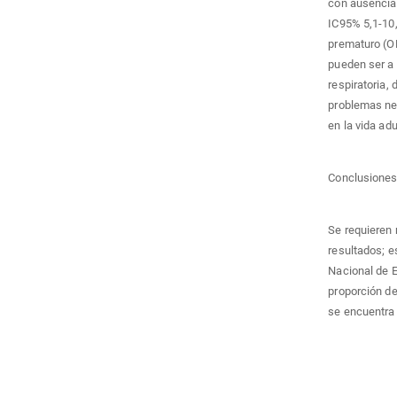
con ausencia 
IC95% 5,1-10,
prematuro (O
pueden ser a c
respiratoria, 
problemas ne
en la vida adu
Conclusione
Se requieren 
resultados; e
Nacional de 
proporción de
se encuentra
Descargas