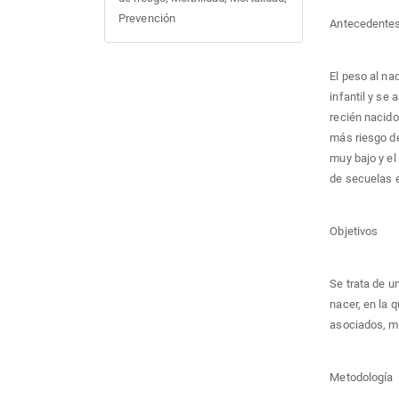
Prevención
Antecedente
El peso al na
infantil y se 
recién nacid
más riesgo de
muy bajo y e
de secuelas e
Objetivos
Se trata de u
nacer, en la 
asociados, mo
Metodología