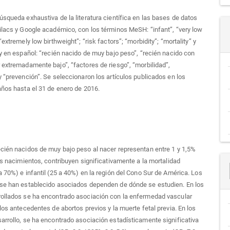
úsqueda exhaustiva de la literatura científica en las bases de datos
ilacs y Google académico, con los términos MeSH: “infant”, “very low
“extremely low birthweight”; “risk factors”; “morbidity”; “mortality” y
 y en español: “recién nacido de muy bajo peso”, “recién nacido con
 extremadamente bajo”, “factores de riesgo”, “morbilidad”,
y “prevención”. Se seleccionaron los artículos publicados en los
años hasta el 31 de enero de 2016.
cién nacidos de muy bajo peso al nacer representan entre 1 y 1,5%
los nacimientos, contribuyen significativamente a la mortalidad
a 70%) e infantil (25 a 40%) en la región del Cono Sur de América. Los
 se han establecido asociados dependen de dónde se estudien. En los
rollados se ha encontrado asociación con la enfermedad vascular
 los antecedentes de abortos previos y la muerte fetal previa. En los
arrollo, se ha encontrado asociación estadísticamente significativa