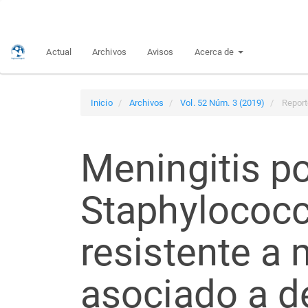
Navegación
principal
Contenido
Actual
Archivos
Avisos
Acerca de
principal
Barra
lateral
Inicio
Archivos
Vol. 52 Núm. 3 (2019)
Report
Meningitis p
Staphylococc
resistente a 
asociado a d