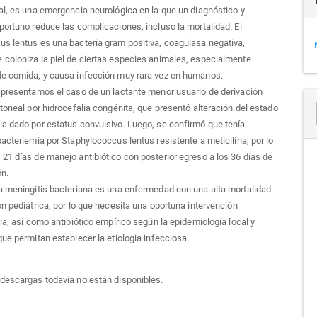
al, es una emergencia neurológica en la que un diagnóstico y
portuno reduce las complicaciones, incluso la mortalidad. El
s lentus es una bacteria gram positiva, coagulasa negativa,
coloniza la piel de ciertas especies animales, especialmente
de comida, y causa infección muy rara vez en humanos.
: presentamos el caso de un lactante menor usuario de derivación
itoneal por hidrocefalia congénita, que presentó alteración del estado
a dado por estatus convulsivo. Luego, se confirmó que tenía
bacteriemia por Staphylococcus lentus resistente a meticilina, por lo
21 días de manejo antibiótico con posterior egreso a los 36 días de
ón.
la meningitis bacteriana es una enfermedad con una alta mortalidad
ón pediátrica, por lo que necesita una oportuna intervención
ria, así como antibiótico empírico según la epidemiología local y
que permitan establecer la etiologia infecciosa.
descargas todavía no están disponibles.