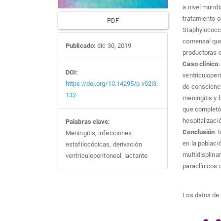
a nivel mundi
tratamiento o
PDF
Staphylococcu
comensal que 
Publicado:
dic 30, 2019
productoras 
Caso clínico
DOI:
ventriculoper
https://doi.org/10.14295/p.v52i3.
de conscienci
132
meningitis y 
que completó 
hospitalizaci
Palabras clave:
Conclusión
: 
Meningitis, infecciones
en la poblaci
estafilocócicas, derivación
multidisplina
ventriculoperitoneal, lactante
paraclínicos 
Descargas
Los datos de 