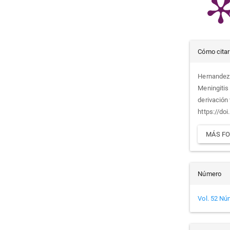
Det
Cómo citar
del
Hernandez 
Meningitis
artí
derivación
https://do
MÁS FO
Número
Vol. 52 Nú