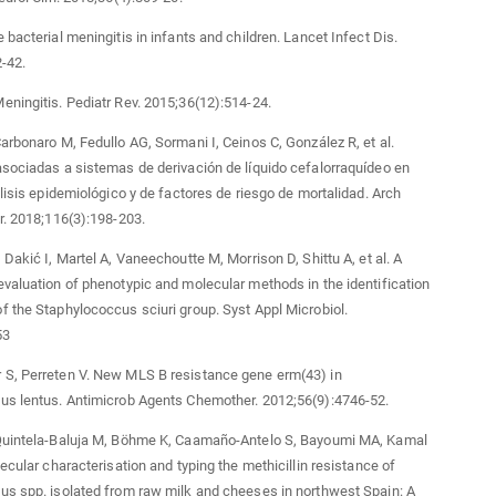
 bacterial meningitis in infants and children. Lancet Infect Dis.
-42.
ningitis. Pediatr Rev. 2015;36(12):514-24.
arbonaro M, Fedullo AG, Sormani I, Ceinos C, González R, et al.
sociadas a sistemas de derivación de líquido cefalorraquídeo en
álisis epidemiológico y de factores de riesgo de mortalidad. Arch
r. 2018;116(3):198-203.
 Dakić I, Martel A, Vaneechoutte M, Morrison D, Shittu A, et al. A
valuation of phenotypic and molecular methods in the identification
 the Staphylococcus sciuri group. Syst Appl Microbiol.
53
S, Perreten V. New MLS B resistance gene erm(43) in
us lentus. Antimicrob Agents Chemother. 2012;56(9):4746-52.
Quintela-Baluja M, Böhme K, Caamaño-Antelo S, Bayoumi MA, Kamal
lecular characterisation and typing the methicillin resistance of
s spp. isolated from raw milk and cheeses in northwest Spain: A