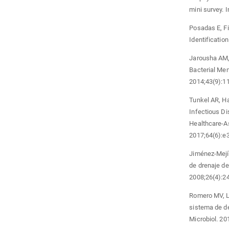
mini survey. I
Posadas E, Fi
Identificatio
Jarousha AM, 
Bacterial Men
2014;43(9):1
Tunkel AR, Ha
Infectious Di
Healthcare-As
2017;64(6):e
Jiménez-Mejí
de drenaje de
2008;26(4):2
Romero MV, Le
sistema de de
Microbiol. 20