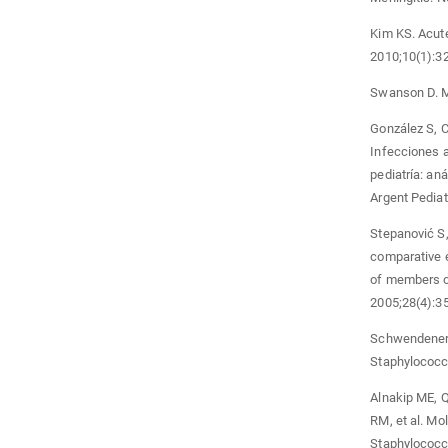
Kim KS. Acute
2010;10(1):32
Swanson D. Me
González S, C
Infecciones a
pediatría: an
Argent Pediat
Stepanović S,
comparative e
of members of
2005;28(4):3
Schwendener 
Staphylococc
Alnakip ME, 
RM, et al. Mo
Staphylococcu