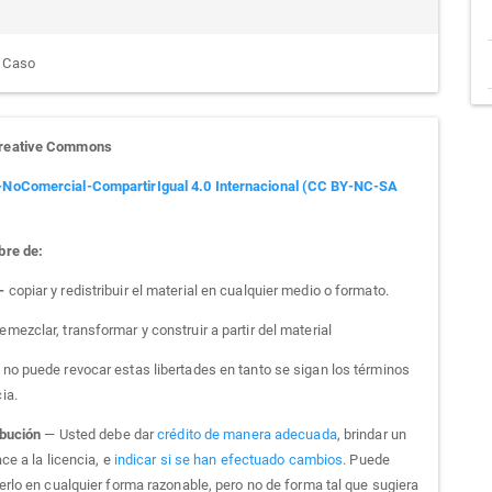
e Caso
Creative Commons
-NoComercial-CompartirIgual 4.0 Internacional (CC BY-NC-SA
bre de:
 -
copiar y redistribuir el material en cualquier medio o formato.
emezclar, transformar y construir a partir del material
a no puede revocar estas libertades en tanto se sigan los términos
cia.
ibución
— Usted debe dar
crédito de manera adecuada
, brindar un
ce a la licencia, e
indicar si se han efectuado cambios
. Puede
erlo en cualquier forma razonable, pero no de forma tal que sugiera