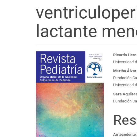
ventriculoper
lactante men
Barra
Con
Ricardo Hern
Universidad d
lateral
prin
Martha Álva
Fundación Car
del
del
Universidad d
Sara Aguiler
artículo
artí
Fundación Car
Re
Antecedente