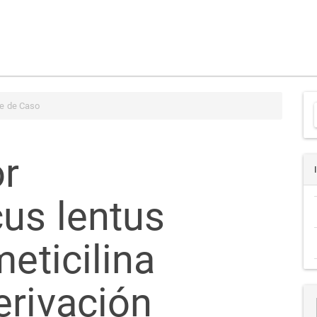
e de Caso
or
a
us lentus
meticilina
erivación