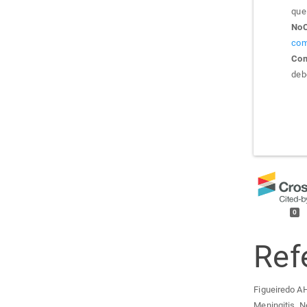
que 
NoC
com
Com
debe
0
Ref
Figueiredo A
Meningitis. N