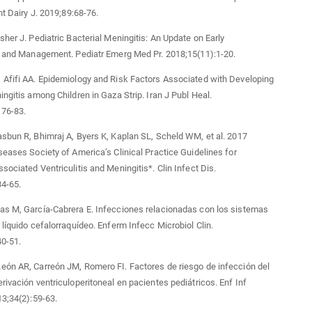
nt Dairy J. 2019;89:68-76.
sher J. Pediatric Bacterial Meningitis: An Update on Early
n and Management. Pediatr Emerg Med Pr. 2018;15(11):1-20.
Afifi AA. Epidemiology and Risk Factors Associated with Developing
ingitis among Children in Gaza Strip. Iran J Publ Heal.
176-83.
sbun R, Bhimraj A, Byers K, Kaplan SL, Scheld WM, et al. 2017
seases Society of America’s Clinical Practice Guidelines for
sociated Ventriculitis and Meningitis*. Clin Infect Dis.
34-65.
as M, García-Cabrera E. Infecciones relacionadas con los sistemas
 líquido cefalorraquídeo. Enferm Infecc Microbiol Clin.
40-51.
ón AR, Carreón JM, Romero FI. Factores de riesgo de infección del
rivación ventriculoperitoneal en pacientes pediátricos. Enf Inf
13;34(2):59-63.