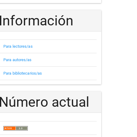
Información
Para lectores/as
Para autores/as
Para bibliotecarios/as
Número actual