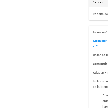
Sección
Reporte d
Licencia 
Atribución
4.0)
Usted es li
Compartir
Adaptar -
r
La licenci
de la licen
Atr
enla
hac