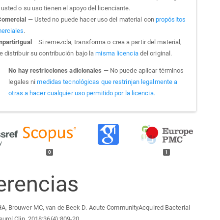
usted o su uso tienen el apoyo del licenciante.
omercial
— Usted no puede hacer uso del material con
propósitos
erciales
.
partirIgual
— Si remezcla, transforma o crea a partir del material,
 distribuir su contribución bajo la
misma licencia
del original.
No hay restricciones adicionales
— No puede aplicar términos
legales ni
medidas tecnológicas que restrinjan legalmente a
otras a hacer cualquier uso permitido por la licencia.
0
1
erencias
HA, Brouwer MC, van de Beek D. Acute CommunityAcquired Bacterial
eurol Clin. 2018;36(4):809-20.