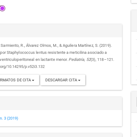
alles
Sarmiento, R., Álvarez Olmos, M., & Aguilera Martínez, S. (2019).
 por Staphylococcus lentus resistente a meticilina asociado a
culo
 ventriculoperitoneal en lactante menor.
Pediatría
,
52
(3), 118–121.
i.org/10.14295/p.v52i3.132
RMATOS DE CITA
DESCARGAR CITA
m. 3 (2019)