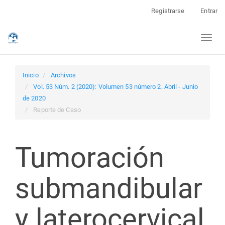
Navegación
Registrarse
Entrar
principal
Contenido
Toggl
principal
naviga
Barra
lateral
Inicio
Archivos
Vol. 53 Núm. 2 (2020): Volumen 53 número 2. Abril - Junio
de 2020
Reporte de Caso
Tumoración
submandibular
y laterocervical