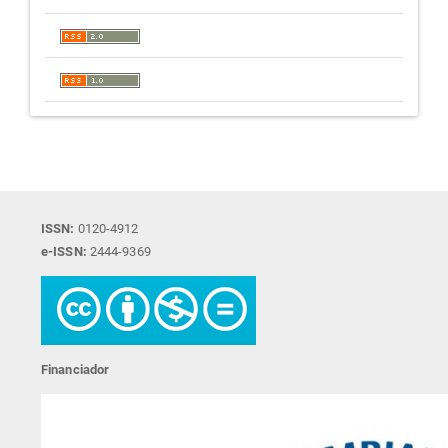
ISSN:
0120-4912
e-ISSN:
2444-9369
Financiador