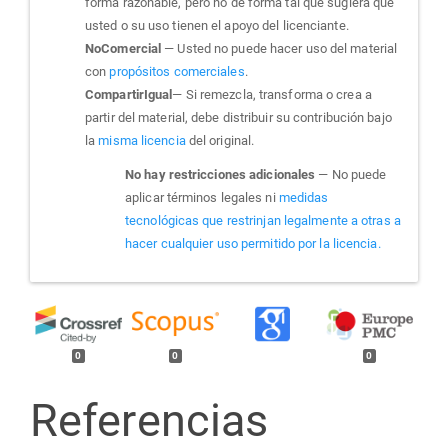
forma razonable, pero no de forma tal que sugiera que
usted o su uso tienen el apoyo del licenciante.
NoComercial
— Usted no puede hacer uso del material
con
propósitos comerciales
.
CompartirIgual
— Si remezcla, transforma o crea a
partir del material, debe distribuir su contribución bajo
la
misma licencia
del original.
No hay restricciones adicionales
— No puede
aplicar términos legales ni
medidas
tecnológicas que restrinjan legalmente a otras a
hacer cualquier uso permitido por la licencia.
0
0
0
Referencias