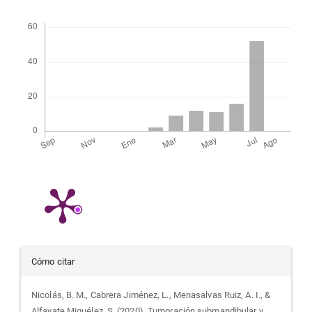
Descargas
Detalles
Cómo citar
del
Nicolás, B. M., Cabrera Jiménez, L., Menasalvas Ruiz, A. I., &
Alfayate Miguélez, S. (2020). Tumoración submandibular y