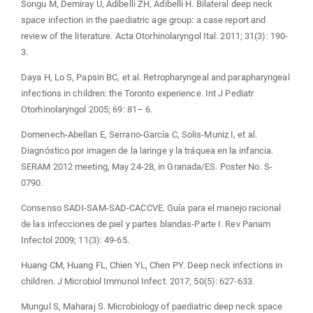
Songu M, Demiray U, Adibelli ZH, Adibelli H. Bilateral deep neck
space infection in the paediatric age group: a case report and
review of the literature. Acta Otorhinolaryngol Ital. 2011; 31(3): 190-
3.
Daya H, Lo S, Papsin BC, et al. Retropharyngeal and parapharyngeal
infections in children: the Toronto experience. Int J Pediatr
Otorhinolaryngol 2005; 69: 81– 6.
Domenech-Abellan E, Serrano-García C, Solis-Muniz I, et al.
Diagnóstico por imagen de la laringe y la tráquea en la infancia.
SERAM 2012 meeting, May 24-28, in Granada/ES. Poster No. S-
0790.
Consenso SADI-SAM-SAD-CACCVE. Guía para el manejo racional
de las infecciones de piel y partes blandas-Parte I. Rev Panam
Infectol 2009; 11(3): 49-65.
Huang CM, Huang FL, Chien YL, Chen PY. Deep neck infections in
children. J Microbiol Immunol Infect. 2017; 50(5): 627-633.
Mungul S, Maharaj S. Microbiology of paediatric deep neck space