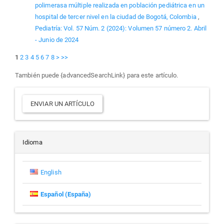
polimerasa múltiple realizada en población pediátrica en un
hospital de tercer nivel en la ciudad de Bogotá, Colombia
,
Pediatría: Vol. 57 Núm. 2 (2024): Volumen 57 número 2. Abril
- Junio de 2024
1
2
3
4
5
6
7
8
>
>>
También puede {advancedSearchLink} para este artículo.
Enviar
ENVIAR UN ARTÍCULO
un
artículo
Idioma
English
Español (España)