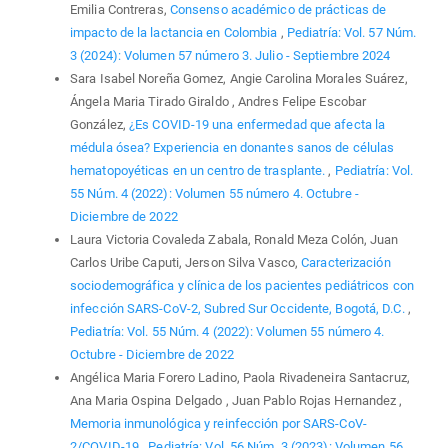
Emilia Contreras,
Consenso académico de prácticas de
impacto de la lactancia en Colombia
,
Pediatría: Vol. 57 Núm.
3 (2024): Volumen 57 número 3. Julio - Septiembre 2024
Sara Isabel Noreña Gomez, Angie Carolina Morales Suárez,
Ángela Maria Tirado Giraldo , Andres Felipe Escobar
González,
¿Es COVID-19 una enfermedad que afecta la
médula ósea? Experiencia en donantes sanos de células
hematopoyéticas en un centro de trasplante.
,
Pediatría: Vol.
55 Núm. 4 (2022): Volumen 55 número 4. Octubre -
Diciembre de 2022
Laura Victoria Covaleda Zabala, Ronald Meza Colón, Juan
Carlos Uribe Caputi, Jerson Silva Vasco,
Caracterización
sociodemográfica y clínica de los pacientes pediátricos con
infección SARS-CoV-2, Subred Sur Occidente, Bogotá, D.C.
,
Pediatría: Vol. 55 Núm. 4 (2022): Volumen 55 número 4.
Octubre - Diciembre de 2022
Angélica Maria Forero Ladino, Paola Rivadeneira Santacruz,
Ana Maria Ospina Delgado , Juan Pablo Rojas Hernandez ,
Memoria inmunológica y reinfección por SARS-CoV-
2/COVID-19
,
Pediatría: Vol. 56 Núm. 3 (2023): Volumen 56