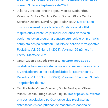
número 3. Julio - Septiembre de 2023
Juliana Vanessa Rincon Lopez, Monica María Pérez
Valencia, Andrea Carolina Cerón Gómez, Gloria Cecilia
Sánchez Otálora, David Augusto Díaz Báez,
Desenlaces
clínicos generados por la infección del virus sincitial
respiratorio durante los primeros dos años de vida en
pacientes de un programa canguro que recibieron profilaxis
completa con palivizumab. Estudio de cohorte retrospectivo
,
Pediatría: Vol. 56 Núm. 1 (2023): Volumen 56 número 1.
Enero - Marzo de 2023
Omar Eugenio Naveda Romero,
Factores asociados a
mortalidad en una cohorte de niños con neumonía asociada
al ventilador en un hospital pediátrico latinoamericano
,
Pediatría: Vol. 55 Núm. 3 (2022): Volumen 55 número 3. Julio
- Septiembre de 2022
Camilo Javier Orbes Guerrero, Sonia Restrepo, Milena
Villamil Osorio , Diego Galvis Trujillo,
Descripción de eventos
clínicos asociados a patógenos de vías respiratorias
detectados en dos pruebas de reacción de cadena de