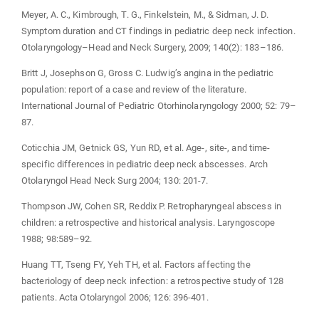
Meyer, A. C., Kimbrough, T. G., Finkelstein, M., & Sidman, J. D.
Symptom duration and CT findings in pediatric deep neck infection.
Otolaryngology–Head and Neck Surgery, 2009; 140(2): 183–186.
Britt J, Josephson G, Gross C. Ludwig’s angina in the pediatric
population: report of a case and review of the literature.
International Journal of Pediatric Otorhinolaryngology 2000; 52: 79–
87.
Coticchia JM, Getnick GS, Yun RD, et al. Age-, site-, and time-
specific differences in pediatric deep neck abscesses. Arch
Otolaryngol Head Neck Surg 2004; 130: 201-7.
Thompson JW, Cohen SR, Reddix P. Retropharyngeal abscess in
children: a retrospective and historical analysis. Laryngoscope
1988; 98:589–92.
Huang TT, Tseng FY, Yeh TH, et al. Factors affecting the
bacteriology of deep neck infection: a retrospective study of 128
patients. Acta Otolaryngol 2006; 126: 396-401.