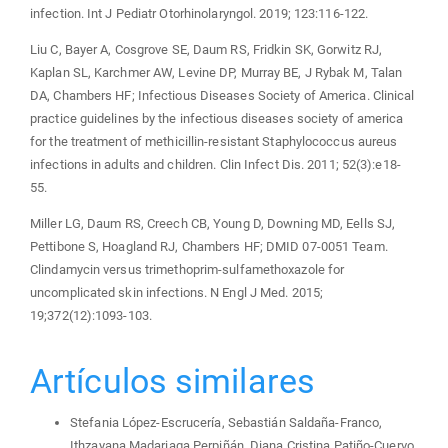
infection. Int J Pediatr Otorhinolaryngol. 2019; 123:116-122.
Liu C, Bayer A, Cosgrove SE, Daum RS, Fridkin SK, Gorwitz RJ,
Kaplan SL, Karchmer AW, Levine DP, Murray BE, J Rybak M, Talan
DA, Chambers HF; Infectious Diseases Society of America. Clinical
practice guidelines by the infectious diseases society of america
for the treatment of methicillin-resistant Staphylococcus aureus
infections in adults and children. Clin Infect Dis. 2011; 52(3):e18-
55.
Miller LG, Daum RS, Creech CB, Young D, Downing MD, Eells SJ,
Pettibone S, Hoagland RJ, Chambers HF; DMID 07-0051 Team.
Clindamycin versus trimethoprim-sulfamethoxazole for
uncomplicated skin infections. N Engl J Med. 2015;
19;372(12):1093-103.
Artículos similares
Stefania López-Escrucería, Sebastián Saldaña-Franco,
Ithzayana Madariaga Perpiñán, Diana Cristina Patiño-Cuervo,