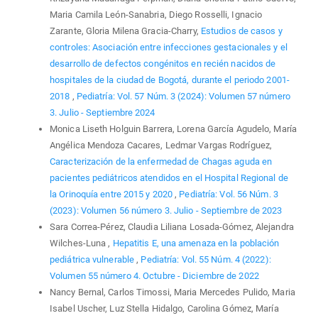
Maria Camila León-Sanabria, Diego Rosselli, Ignacio
Zarante, Gloria Milena Gracia-Charry,
Estudios de casos y
controles: Asociación entre infecciones gestacionales y el
desarrollo de defectos congénitos en recién nacidos de
hospitales de la ciudad de Bogotá, durante el periodo 2001-
2018
,
Pediatría: Vol. 57 Núm. 3 (2024): Volumen 57 número
3. Julio - Septiembre 2024
Monica Liseth Holguin Barrera, Lorena García Agudelo, María
Angélica Mendoza Cacares, Ledmar Vargas Rodríguez,
Caracterización de la enfermedad de Chagas aguda en
pacientes pediátricos atendidos en el Hospital Regional de
la Orinoquía entre 2015 y 2020
,
Pediatría: Vol. 56 Núm. 3
(2023): Volumen 56 número 3. Julio - Septiembre de 2023
Sara Correa-Pérez, Claudia Liliana Losada-Gómez, Alejandra
Wilches-Luna ,
Hepatitis E, una amenaza en la población
pediátrica vulnerable
,
Pediatría: Vol. 55 Núm. 4 (2022):
Volumen 55 número 4. Octubre - Diciembre de 2022
Nancy Bernal, Carlos Timossi, Maria Mercedes Pulido, Maria
Isabel Uscher, Luz Stella Hidalgo, Carolina Gómez, María