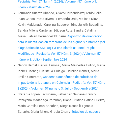
Pediatría: Vol. 57 Núm. 1 (2024): Volumen 57 número 1.
Enero - Marzo de 2024
Fernando Suarez Obando, Alvaro Hernando Izquierdo Bello,
Juan Carlos Prieto Rivera , Fernando Ortiz, Melissa Diaz,
Kevin Maldonado, Carolina Baquero, Edna Julieth Bobadilla,
Sandra Milena Castellar, Edicson Ruiz, Sandra Catalina
Mesa, Fabián Hernández BPharm,
Algoritmo de orientación
para la identificación temprana de los signos y síntomas y el
diagnóstico de AME 5q 1-3 en Colombia: Panel Delphi
Modificado
,
Pediatría: Vol. 57 Núm. 3 (2024): Volumen 57
número 3. Julio - Septiembre 2024
Nancy Bernal, Carlos Timossi, Maria Mercedes Pulido, Maria
Isabel Uscher, Luz Stella Hidalgo, Carolina Gómez, María
Emilia Contreras,
Consenso académico de prácticas de
impacto de la lactancia en Colombia
,
Pediatría: Vol. 57 Núm.
3 (2024): Volumen 57 número 3. Julio - Septiembre 2024
Stefania López-Escrucería, Sebastián Saldaña-Franco,
Ithzayana Madariaga Perpiñán, Diana Cristina Patiño-Cuervo,
Maria Camila León-Sanabria, Diego Rosselli, Ignacio
Zarante, Gloria Milena Gracia-Charry,
Estudios de casos y