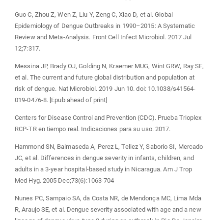
Guo C, Zhou Z, Wen Z, Liu Y, Zeng C, Xiao D, et al. Global
Epidemiology of Dengue Outbreaks in 1990–2015: A Systematic
Review and Meta-Analysis. Front Cell Infect Microbiol. 2017 Jul
12;7:317.
Messina JP, Brady OJ, Golding N, Kraemer MUG, Wint GRW, Ray SE,
et al. The current and future global distribution and population at
risk of dengue. Nat Microbiol. 2019 Jun 10. doi: 10.1038/s41564-
019-0476-8. [Epub ahead of print]
Centers for Disease Control and Prevention (CDC). Prueba Trioplex
RCP-TR en tiempo real. Indicaciones para su uso. 2017.
Hammond SN, Balmaseda A, Perez L, Tellez Y, Saborío SI, Mercado
JC, et al. Differences in dengue severity in infants, children, and
adults in a 3-year hospital-based study in Nicaragua. Am J Trop
Med Hyg. 2005 Dec;73(6):1063-704
Nunes PC, Sampaio SA, da Costa NR, de Mendonça MC, Lima Mda
R, Araujo SE, et al. Dengue severity associated with age and a new