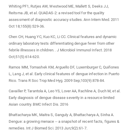
Whiting PF1, Rutjes AW, Westwood ME, Mallett S, Deeks JJ,
Reitsma JB, et al. QUADAS-2: a revised tool for the quality
assessment of diagnostic accuracy studies. Ann Intern Med. 2011
Oct 18;155(8):529-36.
Chen CH, Huang YC, Kuo KC, Li CC. Clinical features and dynamic
ordinary laboratory tests differentiating dengue fever from other
febrile illnesses in children. . J Microbiol Immunol Infect. 2018
Oct;51(5):614-620.
Ramos MM, Tomashek KM, Arguello DF, Luxemburger C, Quiñones
L, Lang J, et al. Early clinical features of dengue infection in Puerto
Rico. Trans R Soc Trop Med Hyg. 2009 Sep;103(9):878-84.
Cavailler P, Tarantola A, Leo YS, Lover AA, Rachline A, Duch M, et al.
Early diagnosis of dengue disease severity in a resource-limited
Asian country. BMC Infect Dis. 2016
Bhattacharya MK, Maitra S, Ganguly A, Bhattacharya A, Sinha A.
Dengue: a growing menace -- a snapshot of recent facts, figures &
remedies. Int J Biomed Sci. 2013 Jun;9(2):61-7.