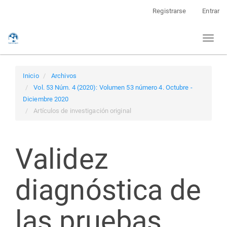
Navegación
Registrarse
Entrar
principal
Contenido
Toggl
principal
naviga
Barra
lateral
Inicio
Archivos
Vol. 53 Núm. 4 (2020): Volumen 53 número 4. Octubre -
Diciembre 2020
Artículos de investigación original
Validez
diagnóstica de
las pruebas