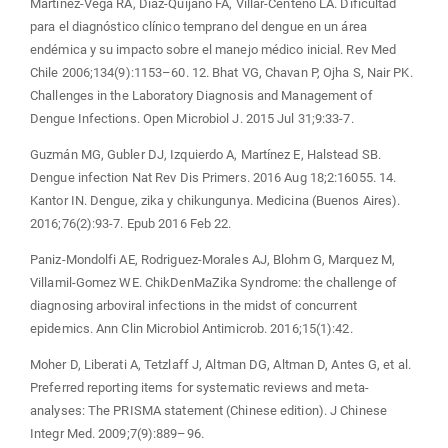
Martínez-Vega RA, Díaz-Quijano FA, Villar-Centeno LA. Dificultad
para el diagnóstico clínico temprano del dengue en un área
endémica y su impacto sobre el manejo médico inicial. Rev Med
Chile 2006;134(9):1153–60. 12. Bhat VG, Chavan P, Ojha S, Nair PK.
Challenges in the Laboratory Diagnosis and Management of
Dengue Infections. Open Microbiol J. 2015 Jul 31;9:33-7.
Guzmán MG, Gubler DJ, Izquierdo A, Martínez E, Halstead SB.
Dengue infection Nat Rev Dis Primers. 2016 Aug 18;2:16055. 14.
Kantor IN. Dengue, zika y chikungunya. Medicina (Buenos Aires).
2016;76(2):93-7. Epub 2016 Feb 22.
Paniz-Mondolfi AE, Rodriguez-Morales AJ, Blohm G, Marquez M,
Villamil-Gomez WE. ChikDenMaZika Syndrome: the challenge of
diagnosing arboviral infections in the midst of concurrent
epidemics. Ann Clin Microbiol Antimicrob. 2016;15(1):42.
Moher D, Liberati A, Tetzlaff J, Altman DG, Altman D, Antes G, et al.
Preferred reporting items for systematic reviews and meta-
analyses: The PRISMA statement (Chinese edition). J Chinese
Integr Med. 2009;7(9):889–96.