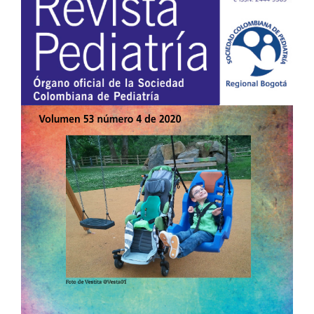
lateral
del
artículo