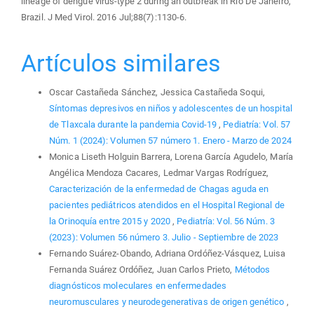
lineage of dengue virus-type 2 during an outbreak in Rio De Janeiro,
Brazil. J Med Virol. 2016 Jul;88(7):1130-6.
Artículos similares
Oscar Castañeda Sánchez, Jessica Castañeda Soqui,
Síntomas depresivos en niños y adolescentes de un hospital
de Tlaxcala durante la pandemia Covid-19
,
Pediatría: Vol. 57
Núm. 1 (2024): Volumen 57 número 1. Enero - Marzo de 2024
Monica Liseth Holguin Barrera, Lorena García Agudelo, María
Angélica Mendoza Cacares, Ledmar Vargas Rodríguez,
Caracterización de la enfermedad de Chagas aguda en
pacientes pediátricos atendidos en el Hospital Regional de
la Orinoquía entre 2015 y 2020
,
Pediatría: Vol. 56 Núm. 3
(2023): Volumen 56 número 3. Julio - Septiembre de 2023
Fernando Suárez-Obando, Adriana Ordóñez-Vásquez, Luisa
Fernanda Suárez Ordóñez, Juan Carlos Prieto,
Métodos
diagnósticos moleculares en enfermedades
neuromusculares y neurodegenerativas de origen genético
,