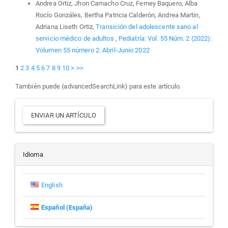
Andrea Ortiz, Jhon Camacho Cruz, Ferney Baquero, Alba
Rocío Gonzáles, Bertha Patricia Calderón, Andrea Martin,
Adriana Liseth Ortiz,
Transición del adolescente sano al
servicio médico de adultos
,
Pediatría: Vol. 55 Núm. 2 (2022):
Volumen 55 número 2. Abril-Junio 2022
1
2
3
4
5
6
7
8
9
10
>
>>
También puede {advancedSearchLink} para este artículo.
Enviar
ENVIAR UN ARTÍCULO
un
artículo
Idioma
English
Español (España)