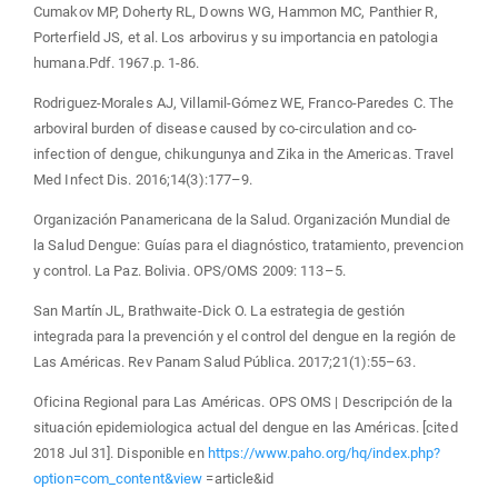
Cumakov MP, Doherty RL, Downs WG, Hammon MC, Panthier R,
Porterfield JS, et al. Los arbovirus y su importancia en patologia
humana.Pdf. 1967.p. 1-86.
Rodriguez-Morales AJ, Villamil-Gómez WE, Franco-Paredes C. The
arboviral burden of disease caused by co-circulation and co-
infection of dengue, chikungunya and Zika in the Americas. Travel
Med Infect Dis. 2016;14(3):177–9.
Organización Panamericana de la Salud. Organización Mundial de
la Salud Dengue: Guías para el diagnóstico, tratamiento, prevencion
y control. La Paz. Bolivia. OPS/OMS 2009: 113–5.
San Martín JL, Brathwaite-Dick O. La estrategia de gestión
integrada para la prevención y el control del dengue en la región de
Las Américas. Rev Panam Salud Pública. 2017;21(1):55–63.
Oficina Regional para Las Américas. OPS OMS | Descripción de la
situación epidemiologica actual del dengue en las Américas. [cited
2018 Jul 31]. Disponible en
https://www.paho.org/hq/index.php?
option=com_content&view
=article&id