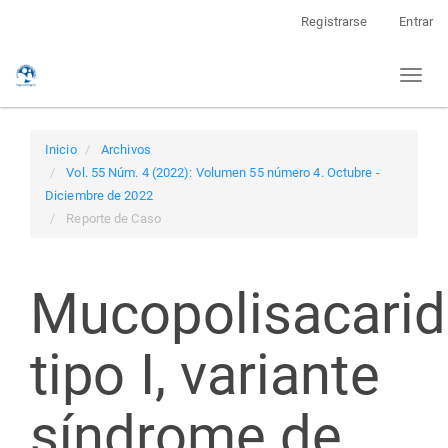
Navegación
Registrarse
Entrar
principal
Contenido
Toggl
principal
naviga
Barra
lateral
Inicio
Archivos
Vol. 55 Núm. 4 (2022): Volumen 55 número 4. Octubre -
Diciembre de 2022
Reporte de Caso
Mucopolisacarid
tipo I, variante
síndrome de