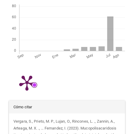
Descargas
Detalles
Cómo citar
del
Vergara, S., Prieto, M. P., Lujan, O., Rincones, L. ., Zannin, A.,
Arteaga, M. X. ., … Fernandez, I. (2023). Mucopolisacaridosis