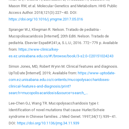
Mason RW, et al. Molecular Genetics and Metabolism. HHS Public
Access Author. 2018;121(3):227–40. DOI:
https://doi.org/10.1016/j.ymgme.2017.05.016
Spranger WJ, Kliegman R. Nelson. Tratado de pediatria -
Mucopolisacaridosis [Internet]. 20th Editi. Nelson. Tratado de
pediatría. Elsevier Espa8#241;a, S.L.U.; 2016. 772–779 p. Available
from:
https://www-clinicalkey-
es.ez.unisabana.edu.co/#!/browse/book/3-s2.0-C20151024243
Simon Jones, MD, Robert Wynn M. Clinical features and diagnosis.
UpToDate [Internet]. 2019; Available from:
https://www-uptodate-
com.ez.unisabana.edu.co/contents/mucopolysaccharidoses-
clinical-features-and-diagnosis/print?
search=mucopolisacaridosis&source=search_…
Lee-Chen GJ, Wang TR. Mucopolysaccharidosis type I:
Identification of novel mutations that cause Hurler/Scheie
syndrome in Chinese families. J Med Genet. 1997;34(11):939–41.
DOI:
https://doi.org/10.1136/jmg.34.11.939