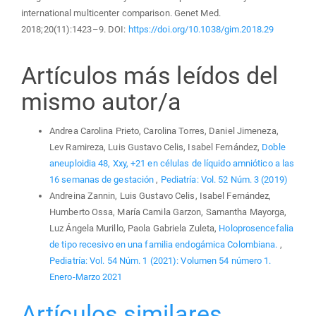
international multicenter comparison. Genet Med.
2018;20(11):1423–9. DOI:
https://doi.org/10.1038/gim.2018.29
Artículos más leídos del
mismo autor/a
Andrea Carolina Prieto, Carolina Torres, Daniel Jimeneza,
Lev Ramireza, Luis Gustavo Celis, Isabel Fernández,
Doble
aneuploidia 48, Xxy, +21 en células de líquido amniótico a las
16 semanas de gestación
,
Pediatría: Vol. 52 Núm. 3 (2019)
Andreina Zannin, Luis Gustavo Celis, Isabel Fernández,
Humberto Ossa, María Camila Garzon, Samantha Mayorga,
Luz Ángela Murillo, Paola Gabriela Zuleta,
Holoprosencefalia
de tipo recesivo en una familia endogámica Colombiana.
,
Pediatría: Vol. 54 Núm. 1 (2021): Volumen 54 número 1.
Enero-Marzo 2021
Artículos similares