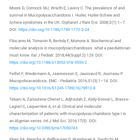
Moore D, Connock MJ, Wraith E, Lavery C. The prevalence of and
survival in Mucopolysaccharidosis I: Hurler, Hurler-Scheie and
Scheie syndromes in the UK. Orphanet J Rare Dis. 2008;3(1):1–7.
DOI:
https://doi.org/10.1186/1750-1172-3-24
Filocamo M, Tomanin R, Bertola F, Morrone A. Biochemical and
molecular analysis in mucopolysaccharidoses: what a paediatrician
must know. Ital J Pediatr. 2018;44(Suppl 2):129. DOI:
https://doi.org/10.1186/s13052-018-0553-2
Feillet F, Wiedemann A, Jeannesson E, Jaussaud R, Journeau P.
Mucopolisacaridosis. EMC - Pediatría. 2016;51(3):1–14. DOI:
https://doi.org/10.1016/S1245-1789(16)78912-8
Tebani A, Zanoutene-Cheriet L, Adjtoutah Z, Abily-Donval L, Brasse-
Lagnel C, Laquerrière A, et al. Clinical and molecular
characterization of patients with mucopolysaccharidosis type I in
an Algerian series. Int J Mol Sci. 2016;17(5). DOI:
https://doi.org/10.3390/ijms17050743
Khan SA, Peracha H, Ballhausen D, Wiesbauer A, Gautschi M,