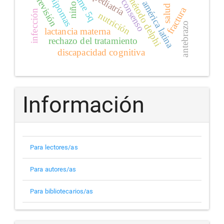
pediatría
ame 5q
método delphi
revisión
lipomas
consenso
américa latina
niño
salud
fractura
infección
nutrición
antebrazo
lactancia materna
rechazo del tratamiento
discapacidad cognitiva
Información
Para lectores/as
Para autores/as
Para bibliotecarios/as