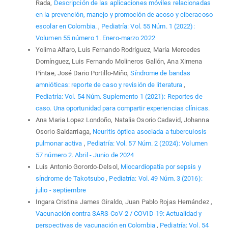
Rada,
Descripción de las aplicaciones móviles relacionadas
en la prevención, manejo y promoción de acoso y ciberacoso
escolar en Colombia.
,
Pediatría: Vol. 55 Núm. 1 (2022):
Volumen 55 número 1. Enero-marzo 2022
Yolima Alfaro, Luis Fernando Rodríguez, María Mercedes
Domínguez, Luis Fernando Molineros Gallón, Ana Ximena
Pintae, José Dario Portillo-Miño,
Síndrome de bandas
amnióticas: reporte de caso y revisión de literatura
,
Pediatría: Vol. 54 Núm. Suplemento 1 (2021): Reportes de
caso. Una oportunidad para compartir experiencias clínicas.
Ana Maria Lopez Londoño, Natalia Osorio Cadavid, Johanna
Osorio Saldarriaga,
Neuritis óptica asociada a tuberculosis
pulmonar activa
,
Pediatría: Vol. 57 Núm. 2 (2024): Volumen
57 número 2. Abril - Junio de 2024
Luis Antonio Gorordo-Delsol,
Miocardiopatía por sepsis y
síndrome de Takotsubo
,
Pediatría: Vol. 49 Núm. 3 (2016):
julio - septiembre
Ingara Cristina James Giraldo, Juan Pablo Rojas Hernández ,
Vacunación contra SARS-CoV-2 / COVID-19: Actualidad y
perspectivas de vacunación en Colombia
,
Pediatría: Vol. 54