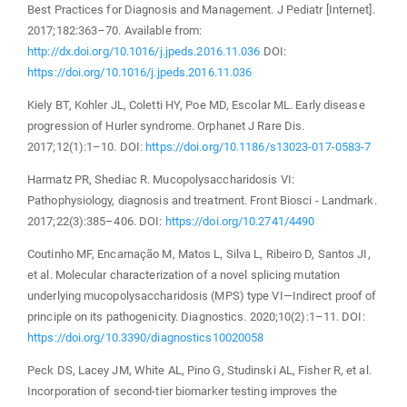
Best Practices for Diagnosis and Management. J Pediatr [Internet].
2017;182:363–70. Available from:
http://dx.doi.org/10.1016/j.jpeds.2016.11.036
DOI:
https://doi.org/10.1016/j.jpeds.2016.11.036
Kiely BT, Kohler JL, Coletti HY, Poe MD, Escolar ML. Early disease
progression of Hurler syndrome. Orphanet J Rare Dis.
2017;12(1):1–10. DOI:
https://doi.org/10.1186/s13023-017-0583-7
Harmatz PR, Shediac R. Mucopolysaccharidosis VI:
Pathophysiology, diagnosis and treatment. Front Biosci - Landmark.
2017;22(3):385–406. DOI:
https://doi.org/10.2741/4490
Coutinho MF, Encarnação M, Matos L, Silva L, Ribeiro D, Santos JI,
et al. Molecular characterization of a novel splicing mutation
underlying mucopolysaccharidosis (MPS) type VI—Indirect proof of
principle on its pathogenicity. Diagnostics. 2020;10(2):1–11. DOI:
https://doi.org/10.3390/diagnostics10020058
Peck DS, Lacey JM, White AL, Pino G, Studinski AL, Fisher R, et al.
Incorporation of second-tier biomarker testing improves the