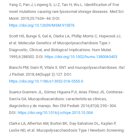
Yang C, Pan J, Linpeng S, Li Z, Tan H, Wu L. Identification of five
novel mutations causing rare lysosomal storage diseases. Med Sci
Monit. 2019;25:7634–44. DOI:
https://doi.org/10.12659/MSM.915876
Scott HS, Bunge S, Gal A, Clarke LA, Phillip Morris C, Hopwood JJ,
et al. Molecular Genetics of Mucopolysaccharidosis Type I:
Diagnostic, Clinical, and Biological Implications. Hum Mutat.
1995;6:288302. DOI:
https://doi.org/10.1002/humu.1380060403
Bianchi PM, Gaini R, Vitale S. ENT and mucopolysaccharidoses. Ital
J Pediatr. 2018;44(Suppl 2):127. DOI:
https://doi.org/10.1186/s13052-018-0555-0
Suarez-Guerrero JL, Gómez Higuera PJI, Arias Flórez JS, Contreras-
García GA. Mucopolisacaridosis: características clínicas,
diagnóstico y de manejo. Rev Chil Pediatr. 2016;87(4):295–304.
DOI:
https://doi.org/10.1016/j.rchipe.2015.10.004
Clarke LA, Atherton AM, Burton BK, Day-Salvatore DL, Kaplan P,
Leslie ND, et al. Mucopolysaccharidosis Type I Newborn Screening: