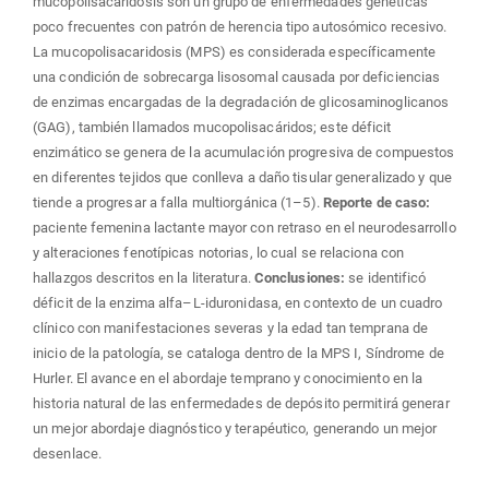
mucopolisacaridosis son un grupo de enfermedades genéticas
poco frecuentes con patrón de herencia tipo autosómico recesivo.
La mucopolisacaridosis (MPS) es considerada específicamente
una condición de sobrecarga lisosomal causada por deficiencias
de enzimas encargadas de la degradación de glicosaminoglicanos
(GAG), también llamados mucopolisacáridos; este déficit
enzimático se genera de la acumulación progresiva de compuestos
en diferentes tejidos que conlleva a daño tisular generalizado y que
tiende a progresar a falla multiorgánica (1–5).
Reporte de caso:
paciente femenina lactante mayor con retraso en el neurodesarrollo
y alteraciones fenotípicas notorias, lo cual se relaciona con
hallazgos descritos en la literatura.
Conclusiones:
se identificó
déficit de la enzima alfa–L-iduronidasa, en contexto de un cuadro
clínico con manifestaciones severas y la edad tan temprana de
inicio de la patología, se cataloga dentro de la MPS I, Síndrome de
Hurler. El avance en el abordaje temprano y conocimiento en la
historia natural de las enfermedades de depósito permitirá generar
un mejor abordaje diagnóstico y terapéutico, generando un mejor
desenlace.