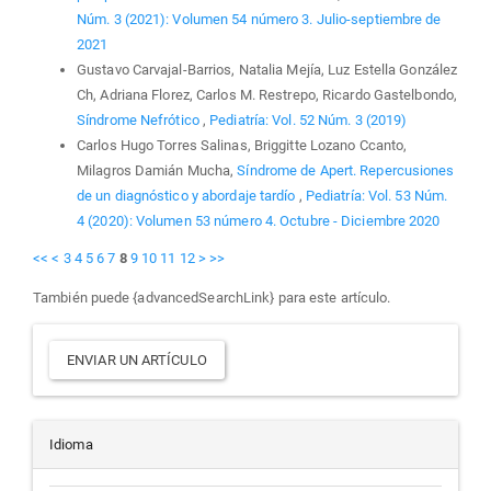
Núm. 3 (2021): Volumen 54 número 3. Julio-septiembre de
2021
Gustavo Carvajal-Barrios, Natalia Mejía, Luz Estella González
Ch, Adriana Florez, Carlos M. Restrepo, Ricardo Gastelbondo,
Síndrome Nefrótico
,
Pediatría: Vol. 52 Núm. 3 (2019)
Carlos Hugo Torres Salinas, Briggitte Lozano Ccanto,
Milagros Damián Mucha,
Síndrome de Apert. Repercusiones
de un diagnóstico y abordaje tardío
,
Pediatría: Vol. 53 Núm.
4 (2020): Volumen 53 número 4. Octubre - Diciembre 2020
<<
<
3
4
5
6
7
8
9
10
11
12
>
>>
También puede {advancedSearchLink} para este artículo.
Enviar
ENVIAR UN ARTÍCULO
un
artículo
Idioma