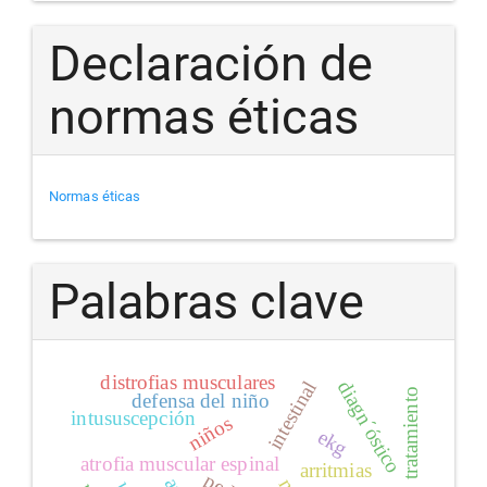
Declaración de
normas éticas
Normas éticas
Palabras clave
distrofias musculares
diagn´óstico
intestinal
tratamiento
defensa del niño
intususcepción
niños
ekg
atrofia muscular espinal
arritmias