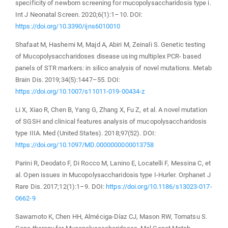
specificity of newborn screening for mucopolysaccharidosis type i.
Int J Neonatal Screen. 2020;6(1):1–10. DOI:
https://doi.org/10.3390/ijns6010010
Shafaat M, Hashemi M, Majd A, Abiri M, Zeinali S. Genetic testing
of Mucopolysaccharidoses disease using multiplex PCR- based
panels of STR markers: in silico analysis of novel mutations. Metab
Brain Dis. 2019;34(5):1447–55. DOI:
https://doi.org/10.1007/s11011-019-00434-z
Li X, Xiao R, Chen B, Yang G, Zhang X, Fu Z, et al. A novel mutation
of SGSH and clinical features analysis of mucopolysaccharidosis
type IIIA. Med (United States). 2018;97(52). DOI:
https://doi.org/10.1097/MD.0000000000013758
Parini R, Deodato F, Di Rocco M, Lanino E, Locatelli F, Messina C, et
al. Open issues in Mucopolysaccharidosis type I-Hurler. Orphanet J
Rare Dis. 2017;12(1):1–9. DOI:
https://doi.org/10.1186/s13023-017-
0662-9
Sawamoto K, Chen HH, Alméciga-Díaz CJ, Mason RW, Tomatsu S.