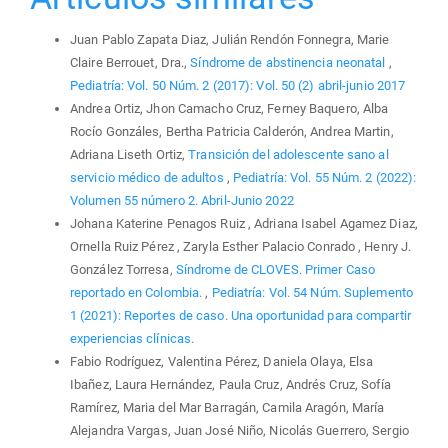
Juan Pablo Zapata Diaz, Julián Rendón Fonnegra, Marie
Claire Berrouet, Dra.,
Síndrome de abstinencia neonatal
,
Pediatría: Vol. 50 Núm. 2 (2017): Vol. 50 (2) abril-junio 2017
Andrea Ortiz, Jhon Camacho Cruz, Ferney Baquero, Alba
Rocío Gonzáles, Bertha Patricia Calderón, Andrea Martin,
Adriana Liseth Ortiz,
Transición del adolescente sano al
servicio médico de adultos
,
Pediatría: Vol. 55 Núm. 2 (2022):
Volumen 55 número 2. Abril-Junio 2022
Johana Katerine Penagos Ruiz , Adriana Isabel Agamez Diaz,
Ornella Ruiz Pérez , Zaryla Esther Palacio Conrado , Henry J.
González Torresa,
Síndrome de CLOVES. Primer Caso
reportado en Colombia.
,
Pediatría: Vol. 54 Núm. Suplemento
1 (2021): Reportes de caso. Una oportunidad para compartir
experiencias clínicas.
Fabio Rodríguez, Valentina Pérez, Daniela Olaya, Elsa
Ibañez, Laura Hernández, Paula Cruz, Andrés Cruz, Sofía
Ramírez, Maria del Mar Barragán, Camila Aragón, María
Alejandra Vargas, Juan José Niño, Nicolás Guerrero, Sergio