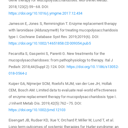
Gene therapy for Mucopolysaccharidoses. Mol Genet Metab.
2018;123(2):59–68. DOI:
https://doi.org/10.1016/j.ymgme.2017.12.434
Jameson E, Jones S, Remmington T. Enzyme replacement therapy
with laronidase (Aldurazyme®) for treating mucopolysaccharidosis
type I. Cochrane Database Syst Rev. 2019;2019(6). DOI:
https://doi.org/10.1002/14651858.CD009354.pub5
Fecarotta S, Gasperini S, Parenti G. New treatments for the
mucopolysaccharidoses: from pathophysiology to therapy. Ital J
Pediatr. 2018;44(Suppl 2):124. DOI:
https://doi.org/10.1186/s13052-
018-0564-z
Kuiper GA, Nijmeijer SCM, Roelofs MJM, van der Lee JH, Hollak
CEM, Bosch AM. Limited data to evaluate real-world effectiveness
of enzyme replacement therapy for mucopolysaccharidosis type I.
J Inherit Metab Dis. 2019;42(5):762–75. DOI:
https://doi.org/10.1002/jimd.12103
Eisengart JB, Rudser KD, Xue Y, Orchard P, Miller W, Lund T, et al.
Long-term outcomes of systemic therapies for Hurler syndrome: an