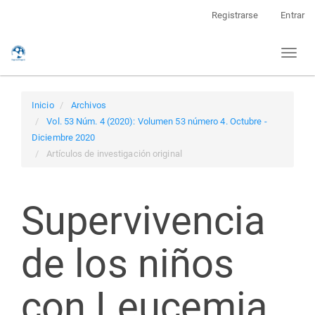
Navegación
Registrarse
Entrar
principal
Contenido
Toggl
principal
naviga
Barra
lateral
Inicio
Archivos
Vol. 53 Núm. 4 (2020): Volumen 53 número 4. Octubre -
Diciembre 2020
Artículos de investigación original
Supervivencia
de los niños
con Leucemia