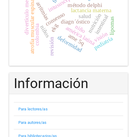
intususcepción
divertículo meckel
atrofia muscular espinal
arritmias
método delphi
lactancia materna
consenso
nutrición
salud
intestinal
lipomas
diagn´óstico
ekg
colombia
niño
niños
américa latina
visión
ame 5q
deformidad
pediatría
revisión
Información
Para lectores/as
Para autores/as
Para bibliotecarios/as