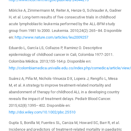
Möricke A, Zimmermann M, Reiter A, Henze G, Schrauder A, Gadner
H, et al. Long-term results of five consecutive trials in childhood
acute lymphoblastic leukemia performed by the ALL-BFM study
group from 1981 to 2000. Leukemia. 2010;24(2):265–84. Disponible
en:
http://www.nature.com/articles/leu2009257
Eduardo L, García LS, Collazos P, Ramirez O. Descriptive
epidemiology of childhood cancer in Cali, Colombia 1977-2011.
Colombia Médica. 2013;155-164 p. Disponible en:
http://colombiamedica.univalle.edu.co/index.php/comedica/article/vie
Suárez A, Piña M, Nichols-Vinueza DX, Lopera J, Rengifo L, Mesa
M, et al. A strategy to improve treatment-related mortality and
abandonment of therapy for childhood ALL in a developing country
reveals the impact of treatment delays. Pediatr Blood Cancer.
2015;62(8):1395–402. Disponible en:
http://doi.wiley.com/10.1002/pbc.25510
Gupta S, Bonilla M, Fuentes SL, Caniza M, Howard SC, Barr R, et al.
Incidence and predictors of treatment-related mortality in paediatric