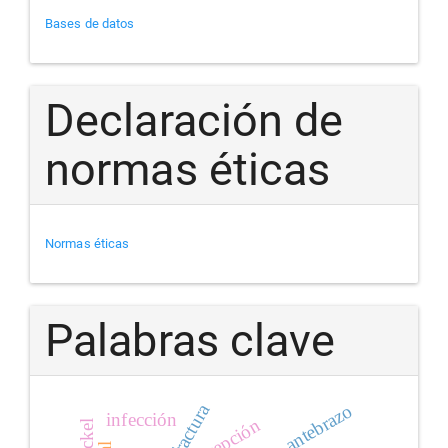
Bases de datos
Declaración de
normas éticas
Normas éticas
Palabras clave
fractura
antebrazo
infección