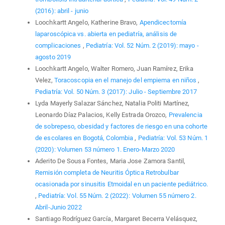
(2016): abril - junio
Loochkartt Angelo, Katherine Bravo,
Apendicectomía
laparoscópica vs. abierta en pediatría, análisis de
complicaciones
,
Pediatría: Vol. 52 Núm. 2 (2019): mayo -
agosto 2019
Loochkartt Angelo, Walter Romero, Juan Ramírez, Erika
Velez,
Toracoscopia en el manejo del empiema en niños
,
Pediatría: Vol. 50 Núm. 3 (2017): Julio - Septiembre 2017
Lyda Mayerly Salazar Sánchez, Natalia Politi Martínez,
Leonardo Díaz Palacios, Kelly Estrada Orozco,
Prevalencia
de sobrepeso, obesidad y factores de riesgo en una cohorte
de escolares en Bogotá, Colombia
,
Pediatría: Vol. 53 Núm. 1
(2020): Volumen 53 número 1. Enero-Marzo 2020
Aderito De Sousa Fontes, Maria Jose Zamora Santil,
Remisión completa de Neuritis Óptica Retrobulbar
ocasionada por sinusitis Etmoidal en un paciente pediátrico.
,
Pediatría: Vol. 55 Núm. 2 (2022): Volumen 55 número 2.
Abril-Junio 2022
Santiago Rodríguez García, Margaret Becerra Velásquez,