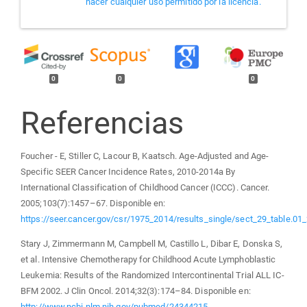
hacer cualquier uso permitido por la licencia.
0
0
0
Referencias
Foucher - E, Stiller C, Lacour B, Kaatsch. Age-Adjusted and Age-
Specific SEER Cancer Incidence Rates, 2010-2014a By
International Classification of Childhood Cancer (ICCC). Cancer.
2005;103(7):1457–67. Disponible en:
https://seer.cancer.gov/csr/1975_2014/results_single/sect_29_table.01
Stary J, Zimmermann M, Campbell M, Castillo L, Dibar E, Donska S,
et al. Intensive Chemotherapy for Childhood Acute Lymphoblastic
Leukemia: Results of the Randomized Intercontinental Trial ALL IC-
BFM 2002. J Clin Oncol. 2014;32(3):174–84. Disponible en:
http://www.ncbi.nlm.nih.gov/pubmed/24344215