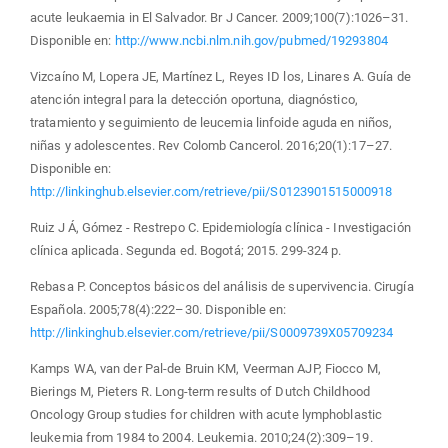
acute leukaemia in El Salvador. Br J Cancer. 2009;100(7):1026–31.
Disponible en:
http://www.ncbi.nlm.nih.gov/pubmed/19293804
Vizcaíno M, Lopera JE, Martínez L, Reyes ID los, Linares A. Guía de
atención integral para la detección oportuna, diagnóstico,
tratamiento y seguimiento de leucemia linfoide aguda en niños,
niñas y adolescentes. Rev Colomb Cancerol. 2016;20(1):17–27.
Disponible en:
http://linkinghub.elsevier.com/retrieve/pii/S0123901515000918
Ruiz J Á, Gómez - Restrepo C. Epidemiología clínica - Investigación
clínica aplicada. Segunda ed. Bogotá; 2015. 299-324 p.
Rebasa P. Conceptos básicos del análisis de supervivencia. Cirugía
Española. 2005;78(4):222–30. Disponible en:
http://linkinghub.elsevier.com/retrieve/pii/S0009739X05709234
Kamps WA, van der Pal-de Bruin KM, Veerman AJP, Fiocco M,
Bierings M, Pieters R. Long-term results of Dutch Childhood
Oncology Group studies for children with acute lymphoblastic
leukemia from 1984 to 2004. Leukemia. 2010;24(2):309–19.