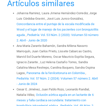
Artículos similares
Johanna Ramirez, Laura Jimena Hernández-Corredor, Jorge
Luis Córdoba-Gravini , José Luis Junco-González,
Concordancia entre el puntaje de la escala modificada de
Wood y el lugar de manejo de los pacientes con bronquiolitis
aguda
,
Pediatría: Vol. 53 Núm. 2 (2020): Volumen 53 número
2. Abril - Junio de 2020
Ana Maria Zarante Bahamón, Sandra Milena Navarro
Marroquín, Juan Carlos Prieto, Lissete Cabarcas Castro,
Marvid Sol Duarte Moreno, Oscar Mauricio Espitia Segura,
Ignacio Zarante , Luz Helena Castaño Torres, Sandra
Catalina Mesa Restrepo, Carolina Baquero, Sandra Ospina
Lagos,
Panorama de la fenilcetonuria en Colombia
,
Pediatría: Vol. 57 Núm. 2 (2024): Volumen 57 número 2. Abril
- Junio de 2024
Cesar E. Jiménez, Juan Pablo Rozo, Leonardo Randial,
Natalia Vélez,
Oclusión aórtica aguda en un lactante de 6
meses y falla cardiaca secundaria: tratamiento con
trombólisis intraarterial aórtica
,
Pediatría: Vol. 49 Núm. 2