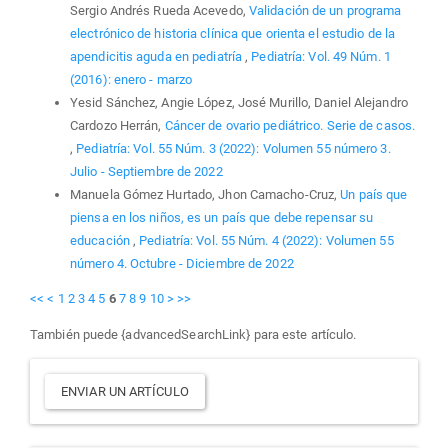
Sergio Andrés Rueda Acevedo,
Validación de un programa
electrónico de historia clínica que orienta el estudio de la
apendicitis aguda en pediatría
,
Pediatría: Vol. 49 Núm. 1
(2016): enero - marzo
Yesid Sánchez, Angie López, José Murillo, Daniel Alejandro
Cardozo Herrán,
Cáncer de ovario pediátrico. Serie de casos.
,
Pediatría: Vol. 55 Núm. 3 (2022): Volumen 55 número 3.
Julio - Septiembre de 2022
Manuela Gómez Hurtado, Jhon Camacho-Cruz,
Un país que
piensa en los niños, es un país que debe repensar su
educación
,
Pediatría: Vol. 55 Núm. 4 (2022): Volumen 55
número 4. Octubre - Diciembre de 2022
<<
<
1
2
3
4
5
6
7
8
9
10
>
>>
También puede {advancedSearchLink} para este artículo.
Enviar
ENVIAR UN ARTÍCULO
un