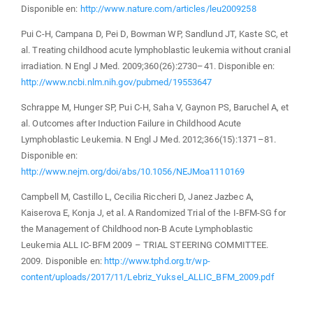
Disponible en:
http://www.nature.com/articles/leu2009258
Pui C-H, Campana D, Pei D, Bowman WP, Sandlund JT, Kaste SC, et
al. Treating childhood acute lymphoblastic leukemia without cranial
irradiation. N Engl J Med. 2009;360(26):2730–41. Disponible en:
http://www.ncbi.nlm.nih.gov/pubmed/19553647
Schrappe M, Hunger SP, Pui C-H, Saha V, Gaynon PS, Baruchel A, et
al. Outcomes after Induction Failure in Childhood Acute
Lymphoblastic Leukemia. N Engl J Med. 2012;366(15):1371–81.
Disponible en:
http://www.nejm.org/doi/abs/10.1056/NEJMoa1110169
Campbell M, Castillo L, Cecilia Riccheri D, Janez Jazbec A,
Kaiserova E, Konja J, et al. A Randomized Trial of the I-BFM-SG for
the Management of Childhood non-B Acute Lymphoblastic
Leukemia ALL IC-BFM 2009 – TRIAL STEERING COMMITTEE.
2009. Disponible en:
http://www.tphd.org.tr/wp-
content/uploads/2017/11/Lebriz_Yuksel_ALLIC_BFM_2009.pdf