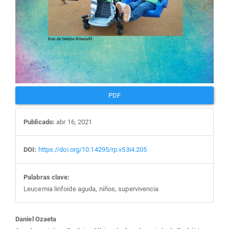
PDF
Publicado:
abr 16, 2021
DOI:
https://doi.org/10.14295/rp.v53i4.205
Palabras clave:
Leucemia linfoide aguda, niños, supervivencia
Contenido
Daniel Ozaeta