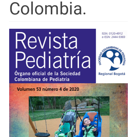
Colombia.
Barra
lateral
del
artículo