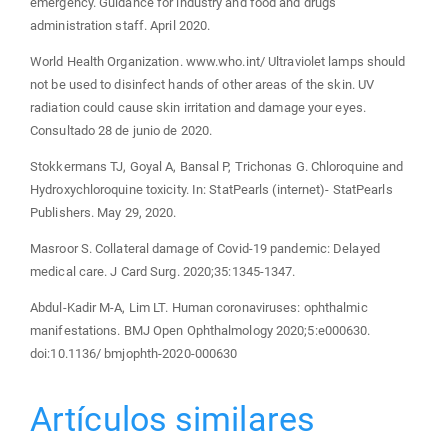
emergency. Guidance for industry and food and drugs
administration staff. April 2020.
World Health Organization. www.who.int/ Ultraviolet lamps should
not be used to disinfect hands of other areas of the skin. UV
radiation could cause skin irritation and damage your eyes.
Consultado 28 de junio de 2020.
Stokkermans TJ, Goyal A, Bansal P, Trichonas G. Chloroquine and
Hydroxychloroquine toxicity. In: StatPearls (internet)- StatPearls
Publishers. May 29, 2020.
Masroor S. Collateral damage of Covid-19 pandemic: Delayed
medical care. J Card Surg. 2020;35:1345-1347.
Abdul-Kadir M-A, Lim LT. Human coronaviruses: ophthalmic
manifestations. BMJ Open Ophthalmology 2020;5:e000630.
doi:10.1136/ bmjophth-2020-000630
Artículos similares