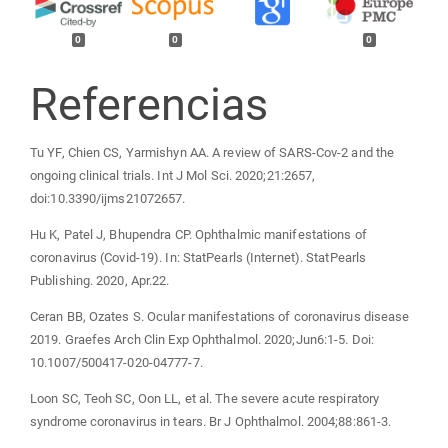
0
0
0
Referencias
Tu YF, Chien CS, Yarmishyn AA. A review of SARS-Cov-2 and the
ongoing clinical trials. Int J Mol Sci. 2020;21:2657,
doi:10.3390/ijms21072657.
Hu K, Patel J, Bhupendra CP. Ophthalmic manifestations of
coronavirus (Covid-19). In: StatPearls (Internet). StatPearls
Publishing. 2020, Apr.22.
Ceran BB, Ozates S. Ocular manifestations of coronavirus disease
2019. Graefes Arch Clin Exp Ophthalmol. 2020;Jun6:1-5. Doi:
10.1007/500417-020-04777-7.
Loon SC, Teoh SC, Oon LL, et al. The severe acute respiratory
syndrome coronavirus in tears. Br J Ophthalmol. 2004;88:861-3.