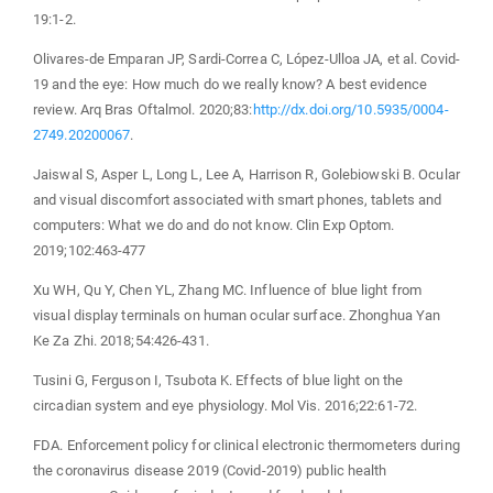
19:1-2.
Olivares-de Emparan JP, Sardi-Correa C, López-Ulloa JA, et al. Covid-
19 and the eye: How much do we really know? A best evidence
review. Arq Bras Oftalmol. 2020;83:
http://dx.doi.org/10.5935/0004-
2749.20200067
.
Jaiswal S, Asper L, Long L, Lee A, Harrison R, Golebiowski B. Ocular
and visual discomfort associated with smart phones, tablets and
computers: What we do and do not know. Clin Exp Optom.
2019;102:463-477
Xu WH, Qu Y, Chen YL, Zhang MC. Influence of blue light from
visual display terminals on human ocular surface. Zhonghua Yan
Ke Za Zhi. 2018;54:426-431.
Tusini G, Ferguson I, Tsubota K. Effects of blue light on the
circadian system and eye physiology. Mol Vis. 2016;22:61-72.
FDA. Enforcement policy for clinical electronic thermometers during
the coronavirus disease 2019 (Covid-2019) public health