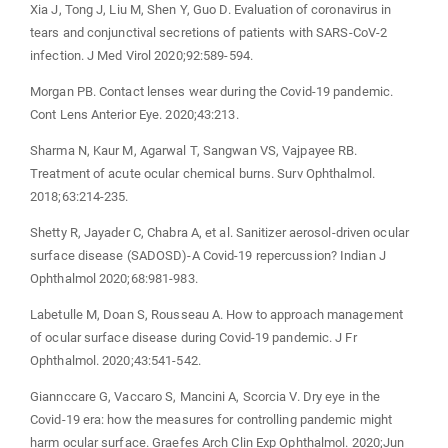
Xia J, Tong J, Liu M, Shen Y, Guo D. Evaluation of coronavirus in
tears and conjunctival secretions of patients with SARS-CoV-2
infection. J Med Virol 2020;92:589-594.
Morgan PB. Contact lenses wear during the Covid-19 pandemic.
Cont Lens Anterior Eye. 2020;43:213.
Sharma N, Kaur M, Agarwal T, Sangwan VS, Vajpayee RB.
Treatment of acute ocular chemical burns. Surv Ophthalmol.
2018;63:214-235.
Shetty R, Jayader C, Chabra A, et al. Sanitizer aerosol-driven ocular
surface disease (SADOSD)-A Covid-19 repercussion? Indian J
Ophthalmol 2020;68:981-983.
Labetulle M, Doan S, Rousseau A. How to approach management
of ocular surface disease during Covid-19 pandemic. J Fr
Ophthalmol. 2020;43:541-542.
Giannccare G, Vaccaro S, Mancini A, Scorcia V. Dry eye in the
Covid-19 era: how the measures for controlling pandemic might
harm ocular surface. Graefes Arch Clin Exp Ophthalmol. 2020;Jun