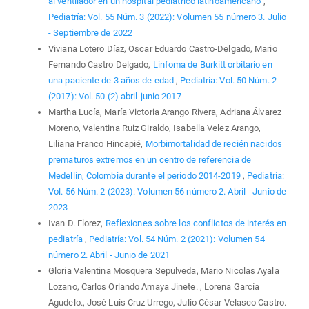
al ventilador en un hospital pediátrico latinoamericano
,
Pediatría: Vol. 55 Núm. 3 (2022): Volumen 55 número 3. Julio
- Septiembre de 2022
Viviana Lotero Díaz, Oscar Eduardo Castro-Delgado, Mario
Fernando Castro Delgado,
Linfoma de Burkitt orbitario en
una paciente de 3 años de edad
,
Pediatría: Vol. 50 Núm. 2
(2017): Vol. 50 (2) abril-junio 2017
Martha Lucía, María Victoria Arango Rivera, Adriana Álvarez
Moreno, Valentina Ruiz Giraldo, Isabella Velez Arango,
Liliana Franco Hincapié,
Morbimortalidad de recién nacidos
prematuros extremos en un centro de referencia de
Medellín, Colombia durante el período 2014-2019
,
Pediatría:
Vol. 56 Núm. 2 (2023): Volumen 56 número 2. Abril - Junio de
2023
Ivan D. Florez,
Reflexiones sobre los conflictos de interés en
pediatría
,
Pediatría: Vol. 54 Núm. 2 (2021): Volumen 54
número 2. Abril - Junio de 2021
Gloria Valentina Mosquera Sepulveda, Mario Nicolas Ayala
Lozano, Carlos Orlando Amaya Jinete. , Lorena García
Agudelo., José Luis Cruz Urrego, Julio César Velasco Castro.