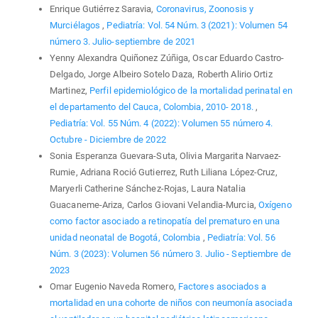
Enrique Gutiérrez Saravia,
Coronavirus, Zoonosis y
Murciélagos
,
Pediatría: Vol. 54 Núm. 3 (2021): Volumen 54
número 3. Julio-septiembre de 2021
Yenny Alexandra Quiñonez Zúñiga, Oscar Eduardo Castro-
Delgado, Jorge Albeiro Sotelo Daza, Roberth Alirio Ortiz
Martinez,
Perfil epidemiológico de la mortalidad perinatal en
el departamento del Cauca, Colombia, 2010- 2018.
,
Pediatría: Vol. 55 Núm. 4 (2022): Volumen 55 número 4.
Octubre - Diciembre de 2022
Sonia Esperanza Guevara-Suta, Olivia Margarita Narvaez-
Rumie, Adriana Roció Gutierrez, Ruth Liliana López-Cruz,
Maryerli Catherine Sánchez-Rojas, Laura Natalia
Guacaneme-Ariza, Carlos Giovani Velandia-Murcia,
Oxígeno
como factor asociado a retinopatía del prematuro en una
unidad neonatal de Bogotá, Colombia
,
Pediatría: Vol. 56
Núm. 3 (2023): Volumen 56 número 3. Julio - Septiembre de
2023
Omar Eugenio Naveda Romero,
Factores asociados a
mortalidad en una cohorte de niños con neumonía asociada