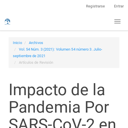
Navegación
Registrarse
Entrar
principal
Contenido
Toggl
principal
naviga
Barra
lateral
Inicio
Archivos
Vol. 54 Núm. 3 (2021): Volumen 54 número 3. Julio-
septiembre de 2021
Artículos de Revisión
Impacto de la
Pandemia Por
SARS-CoV-2 en