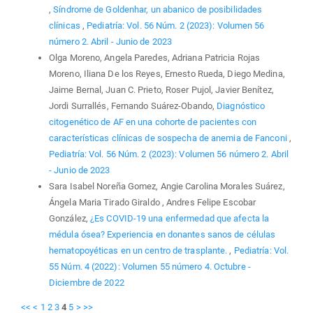
,
Síndrome de Goldenhar, un abanico de posibilidades
clínicas
,
Pediatría: Vol. 56 Núm. 2 (2023): Volumen 56
número 2. Abril - Junio de 2023
Olga Moreno, Angela Paredes, Adriana Patricia Rojas
Moreno, Iliana De los Reyes, Ernesto Rueda, Diego Medina,
Jaime Bernal, Juan C. Prieto, Roser Pujol, Javier Benítez,
Jordi Surrallés, Fernando Suárez-Obando,
Diagnóstico
citogenético de AF en una cohorte de pacientes con
características clínicas de sospecha de anemia de Fanconi
,
Pediatría: Vol. 56 Núm. 2 (2023): Volumen 56 número 2. Abril
- Junio de 2023
Sara Isabel Noreña Gomez, Angie Carolina Morales Suárez,
Ángela Maria Tirado Giraldo , Andres Felipe Escobar
González,
¿Es COVID-19 una enfermedad que afecta la
médula ósea? Experiencia en donantes sanos de células
hematopoyéticas en un centro de trasplante.
,
Pediatría: Vol.
55 Núm. 4 (2022): Volumen 55 número 4. Octubre -
Diciembre de 2022
<<
<
1
2
3
4
5
>
>>