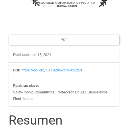
PDF
Publicado:
dic 15, 2021
DOI:
https://doi.org/10.14295/rp.v54i3.253
Palabras clave:
SARS-Cov-2, Conjuntivitis, Protección Ocular, Dispositivos
Electrónicos.
Contenido
Resumen