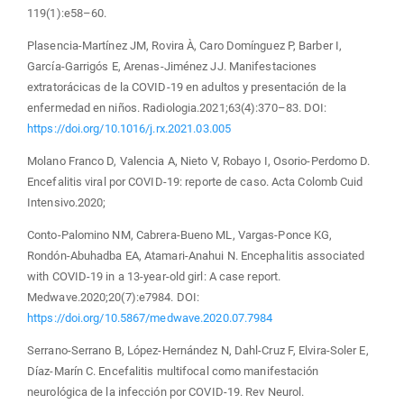
119(1):e58–60.
Plasencia-Martínez JM, Rovira À, Caro Domínguez P, Barber I,
García-Garrigós E, Arenas-Jiménez JJ. Manifestaciones
extratorácicas de la COVID-19 en adultos y presentación de la
enfermedad en niños. Radiologia.2021;63(4):370–83. DOI:
https://doi.org/10.1016/j.rx.2021.03.005
Molano Franco D, Valencia A, Nieto V, Robayo I, Osorio-Perdomo D.
Encefalitis viral por COVID-19: reporte de caso. Acta Colomb Cuid
Intensivo.2020;
Conto-Palomino NM, Cabrera-Bueno ML, Vargas-Ponce KG,
Rondón-Abuhadba EA, Atamari-Anahui N. Encephalitis associated
with COVID-19 in a 13-year-old girl: A case report.
Medwave.2020;20(7):e7984. DOI:
https://doi.org/10.5867/medwave.2020.07.7984
Serrano-Serrano B, López-Hernández N, Dahl-Cruz F, Elvira-Soler E,
Díaz-Marín C. Encefalitis multifocal como manifestación
neurológica de la infección por COVID-19. Rev Neurol.