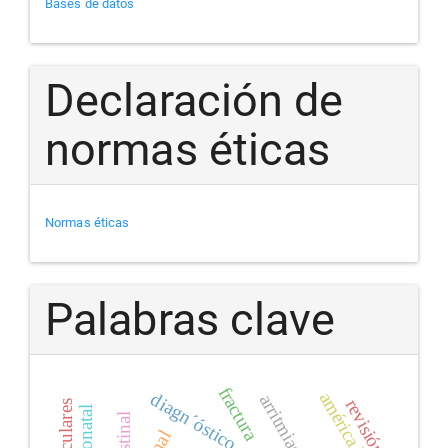
Bases de datos
Declaración de
normas éticas
Normas éticas
Palabras clave
fractura
américa latina
diagn´óstico
arritmias
revisión
intestinal