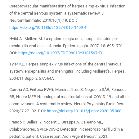
Cerebrovascular manifestations of herpes simplex virus infection
of the central nervous system: a systematic review. J
Neuroinflammatio.2019;16(1):19. DOI:
https://doi.org/10.1186/s12974-019-1409-4
Hviid A., Melbye M. La epidemiología de la hospitalización por
meningitis viral en la infancia. Epidemiología. 2007; 18: 695–701.
DOI:
https://doi.org/10.1097/EDE.0b013e3181567d31
Tyler KL. Herpes simplex virus infections of the central nervous
system: encephalitis and meningitis, including Mollaret’s. Herpes.
2004;11 Suppl 2:57A-64A.
Correia AO, Feitosa PWG, Moreira JL de S, Nogueira SÁR, Fonseca
RB, Nobre MEP. Neurological manifestations of COVID-19 and other
coronaviruses: A systematic review. Neurol Psychiatry Brain Res.
2020;37:27–32. DOI:
https://doi.org/10.1016/j.npbr.2020.05.008
Franco P, Bellesi Y, Nocent E, Strappa A, Galeano ML,
Colaboradores. SARS-CoV-2 Detection in cerebrospinal fluid in a
pediatric patient. Case report. Arch Argent Pediatr. 2021;