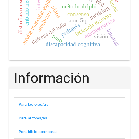
distrofias musculares
cribado neonatal
atrofia muscular espinal
ekg
método delphi
niños
nutrición
antebrazo
consenso
lactancia materna
intususcepción
ame 5q
defensa del niño
pediatría
lipomas
niño
visión
discapacidad cognitiva
Información
Para lectores/as
Para autores/as
Para bibliotecarios/as