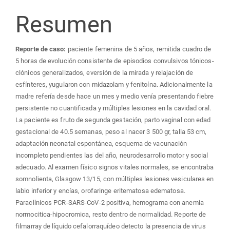
Resumen
Reporte de caso:
paciente femenina de 5 años, remitida cuadro de
5 horas de evolución consistente de episodios convulsivos tónicos-
clónicos generalizados, eversión de la mirada y relajación de
esfínteres, yugularon con midazolam y fenitoína. Adicionalmente la
madre refería desde hace un mes y medio venía presentando fiebre
persistente no cuantificada y múltiples lesiones en la cavidad oral.
La paciente es fruto de segunda gestación, parto vaginal con edad
gestacional de 40.5 semanas, peso al nacer 3 500 gr, talla 53 cm,
adaptación neonatal espontánea, esquema de vacunación
incompleto pendientes las del año, neurodesarrollo motor y social
adecuado. Al examen físico signos vitales normales, se encontraba
somnolienta, Glasgow 13/15, con múltiples lesiones vesiculares en
labio inferior y encías, orofaringe eritematosa edematosa.
Paraclínicos PCR-SARS-CoV-2 positiva, hemograma con anemia
normocitica-hipocromica, resto dentro de normalidad. Reporte de
filmarray de líquido cefalorraquídeo detecto la presencia de virus