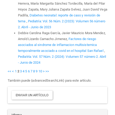
Herrera, María Margarita Sánchez Tordecilla, María del Pilar
Hoyos Zapata, Mary Juliana Zapata Gelvez, Juan David Vega
Padilla,
Diabetes neonatal: reporte de caso y revisión de
tema
,
Pediatría: Vol. 56 Núm. 2 (2023): Volumen 56 número
2. Abril - Junio de 2023
Debbie Carolina Raga García, Javier Mauricio Mora Mendez,
Arnold Lizardo Camacho Jimenez,
Factores de riesgo
asociados al sindrome de inflamacion multisistemica
temporalmente asociado a covid en el hospital San Rafael
,
Pediatría: Vol. 57 Núm. 2 (2024): Volumen 57 número 2. Abril
- Junio de 2024
<<
<
1
2
3
4
5
6
7
8
9
10
>
>>
También puede {advancedSearchLink} para este artículo.
Enviar
ENVIAR UN ARTÍCULO
un
Idioma