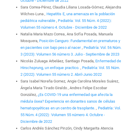
Octubre - Diciembre de 2022
Sara Correa-Pérez, Claudia Liliana Losada-Gómez, Alejandra
Wilches-Luna ,
Hepatitis E, una amenaza en la población
pediátrica vulnerable
,
Pediatría: Vol. 55 Núm. 4 (2022):
Volumen 55 número 4. Octubre - Diciembre de 2022
Natalia Maria Mazo Correa, Ana Sofía Posada, Manuela
Mosquera,
Posición Canguro: Fundamental en prematuros y
en pacientes con bajo peso al nacer
,
Pediatría: Vol. 56 Núm.
3 (2023): Volumen 56 número 3. Julio - Septiembre de 2023
Nicolás Zuluaga Arbeláez, Santiago Posada,
Enfermedad de
Hirschsprung, un enfoque practico.
,
Pediatría: Vol. 55 Núm.
2 (2022): Volumen 55 número 2. Abril-Junio 2022
Sara Isabel Noreña Gomez, Angie Carolina Morales Suárez,
Ángela Maria Tirado Giraldo , Andres Felipe Escobar
González,
¿Es COVID-19 una enfermedad que afecta la
médula ósea? Experiencia en donantes sanos de células
hematopoyéticas en un centro de trasplante.
,
Pediatría: Vol.
55 Núm. 4 (2022): Volumen 55 número 4. Octubre -
Diciembre de 2022
Carlos Andrés Sánchez Pinzón, Cindy Margarita Atencia