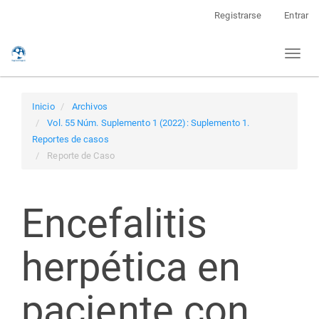
Navegación
Registrarse
Entrar
principal
Contenido
Toggl
principal
naviga
Barra
lateral
Inicio
Archivos
Vol. 55 Núm. Suplemento 1 (2022): Suplemento 1.
Reportes de casos
Reporte de Caso
Encefalitis
herpética en
paciente con