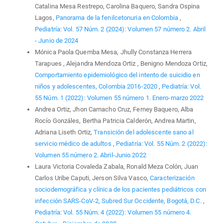
Catalina Mesa Restrepo, Carolina Baquero, Sandra Ospina
Lagos,
Panorama de la fenilcetonuria en Colombia
,
Pediatría: Vol. 57 Núm. 2 (2024): Volumen 57 número 2. Abril
- Junio de 2024
Mónica Paola Quemba Mesa, Jhully Constanza Herrera
Tarapues , Alejandra Mendoza Ortiz , Benigno Mendoza Ortiz,
Comportamiento epidemiológico del intento de suicidio en
niños y adolescentes, Colombia 2016-2020
,
Pediatría: Vol.
55 Núm. 1 (2022): Volumen 55 número 1. Enero-marzo 2022
Andrea Ortiz, Jhon Camacho Cruz, Ferney Baquero, Alba
Rocío Gonzáles, Bertha Patricia Calderón, Andrea Martin,
Adriana Liseth Ortiz,
Transición del adolescente sano al
servicio médico de adultos
,
Pediatría: Vol. 55 Núm. 2 (2022):
Volumen 55 número 2. Abril-Junio 2022
Laura Victoria Covaleda Zabala, Ronald Meza Colón, Juan
Carlos Uribe Caputi, Jerson Silva Vasco,
Caracterización
sociodemográfica y clínica de los pacientes pediátricos con
infección SARS-CoV-2, Subred Sur Occidente, Bogotá, D.C.
,
Pediatría: Vol. 55 Núm. 4 (2022): Volumen 55 número 4.