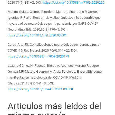
2020;71(9):351–2. DOI:
https://doi.org/10.33588/rn.7109.2020226
Matías-Guiu J, Gomez-Pinedo U, Montero-Escribano P, Gomez-
Iglesias P, Porta-Etessam J, Matias-Guiu JA. ¿Es esperable que
haya cuadros neurológicos por la pandemia por SARS-CoV-2?
Neurol (Engl Ed). 2020;35(3):170–5. DOI:
https://doi.org/10.1016/j.nrl.2020.03.001
Carod-Artal FJ. Complicaciones neurológicas por coronavirus y
COVID-19. Rev Neurol. 2020;70(9):311–22. DOI:
https://doi.org/10.33588/rn.7009.2020179
Lozano Gómez H, Pascual Bielsa A, Abansés Moreno P, Luque
Gómez MP, Matute Guerrero A, Araiz Burdio JJ. Encefalitis como
manifestación neurológica del COVID-19. Med Clin
(Barc).2021;157(3):141–3. DOI:
https://doi.org/10.1016/j.medcli.2021.03.008
Artículos más leídos del