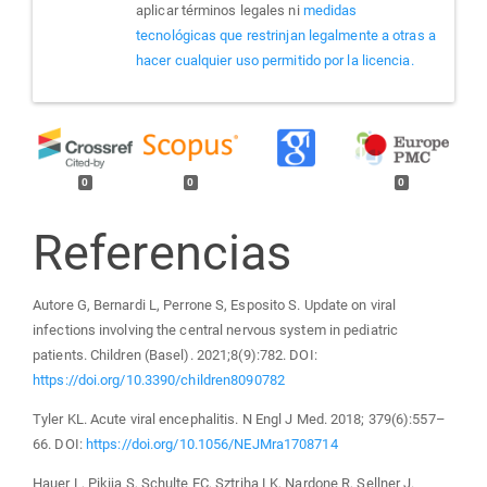
aplicar términos legales ni
medidas
tecnológicas que restrinjan legalmente a otras a
hacer cualquier uso permitido por la licencia.
0
0
0
Referencias
Autore G, Bernardi L, Perrone S, Esposito S. Update on viral
infections involving the central nervous system in pediatric
patients. Children (Basel). 2021;8(9):782. DOI:
https://doi.org/10.3390/children8090782
Tyler KL. Acute viral encephalitis. N Engl J Med. 2018; 379(6):557–
66. DOI:
https://doi.org/10.1056/NEJMra1708714
Hauer L, Pikija S, Schulte EC, Sztriha LK, Nardone R, Sellner J.