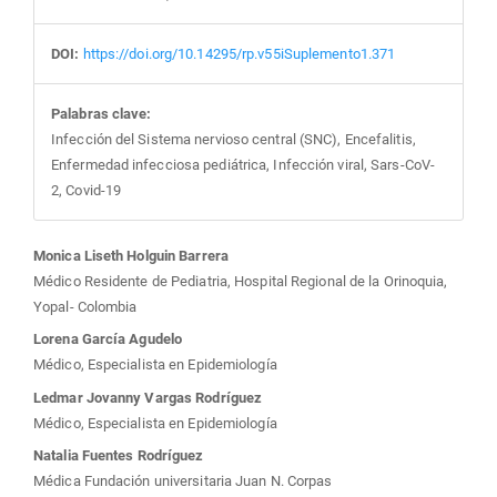
DOI:
https://doi.org/10.14295/rp.v55iSuplemento1.371
Palabras clave:
Infección del Sistema nervioso central (SNC), Encefalitis,
Enfermedad infecciosa pediátrica, Infección viral, Sars-CoV-
2, Covid-19
Contenido
Monica Liseth Holguin Barrera
Médico Residente de Pediatria, Hospital Regional de la Orinoquia,
principal
Yopal- Colombia
Lorena García Agudelo
del
Médico, Especialista en Epidemiología
Ledmar Jovanny Vargas Rodríguez
artículo
Médico, Especialista en Epidemiología
Natalia Fuentes Rodríguez
Médica Fundación universitaria Juan N. Corpas