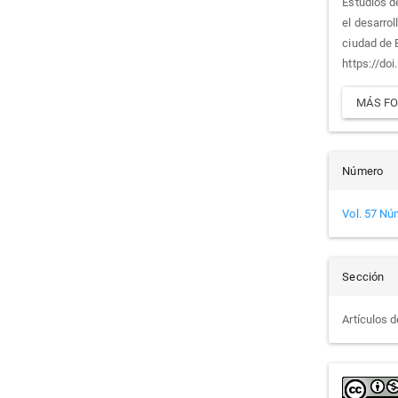
artí
Estudios d
el desarro
ciudad de 
https://do
MÁS FO
Número
Vol. 57 Nú
Sección
Artículos d