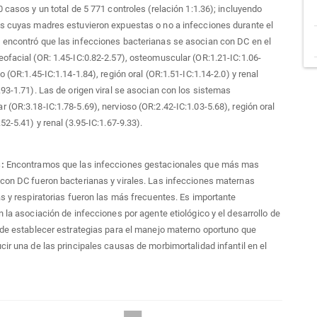
0 casos y un total de 5 771 controles (relación 1:1.36); incluyendo
s cuyas madres estuvieron expuestas o no a infecciones durante el
 encontró que las infecciones bacterianas se asocian con DC en el
ofacial (OR: 1.45-IC:0.82-2.57), osteomuscular (OR:1.21-IC:1.06-
o (OR:1.45-IC:1.14-1.84), región oral (OR:1.51-IC:1.14-2.0) y renal
.93-1.71). Las de origen viral se asocian con los sistemas
 (OR:3.18-IC:1.78-5.69), nervioso (OR:2.42-IC:1.03-5.68), región oral
52-5.41) y renal (3.95-IC:1.67-9.33).
s:
Encontramos que las infecciones gestacionales que más mas
con DC fueron bacterianas y virales. Las infecciones maternas
as y respiratorias fueron las más frecuentes. Es importante
n la asociación de infecciones por agente etiológico y el desarrollo de
 de establecer estrategias para el manejo materno oportuno que
cir una de las principales causas de morbimortalidad infantil en el