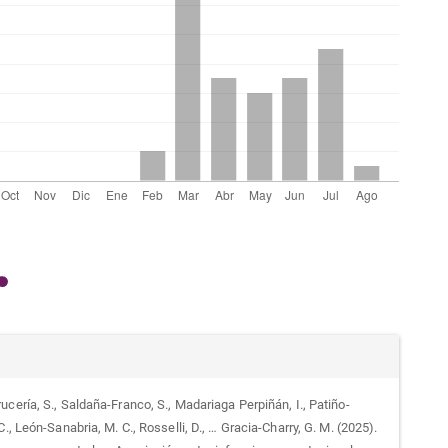
alles
cería, S., Saldaña-Franco, S., Madariaga Perpiñán, I., Patiño-
C., León-Sanabria, M. C., Rosselli, D., … Gracia-Charry, G. M. (2025).