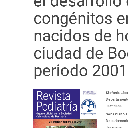
el desarrollo
congénitos e
nacidos de ho
ciudad de Bog
periodo 2001
Barra
Con
Stefania Lóp
Departamento 
lateral
prin
Javeriana
Sebastián Sa
del
del
Departamento 
Javeriana