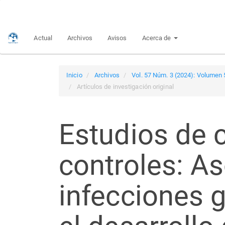
Navegación
principal
Contenido
Actual
Archivos
Avisos
Acerca de
principal
Barra
lateral
Inicio
Archivos
Vol. 57 Núm. 3 (2024): Volumen 
Artículos de investigación original
Estudios de 
controles: As
infecciones 