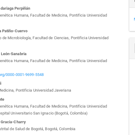
culo
dariaga Perpiñán
Genética Humana, Facultad de Medicina, Pontificia Universidad
na Patiño-Cuervo
de Microbiología, Facultad de Ciencias, Pontificia Universidad
 León-Sanabria
Genética Humana, Facultad de Medicina, Pontificia Universidad
d.org/0000-0001-9699-5548
i
edicina, Pontificia Universidad Javeriana
nte
Genética Humana, Facultad de Medicina, Pontificia Universidad
spital Universitario San Ignacio (Bogotá, Colombia)
a Gracia-Charry
strital de Salud de Bogotá, Bogotá, Colombia