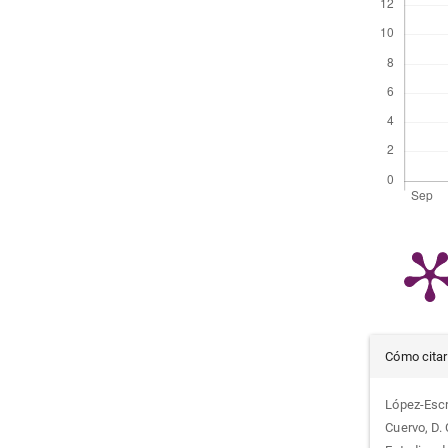
Det
Cómo citar
del
López-Escru
Cuervo, D. 