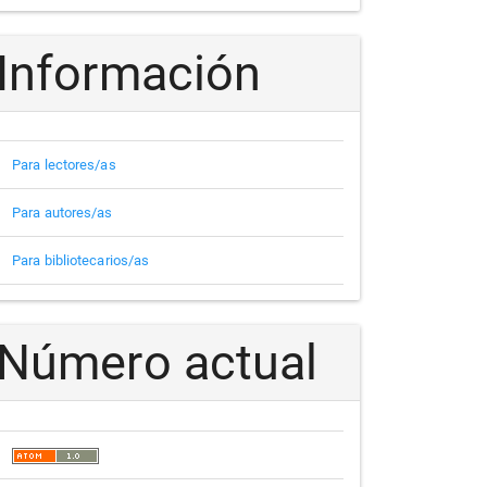
Información
Para lectores/as
Para autores/as
Para bibliotecarios/as
Número actual