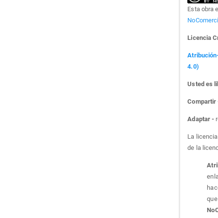
Esta obra 
NoComercia
Licencia 
Atribución
4.0)
Usted es li
Compartir
Adaptar -
r
La licenci
de la licen
Atr
enla
hac
que 
NoC