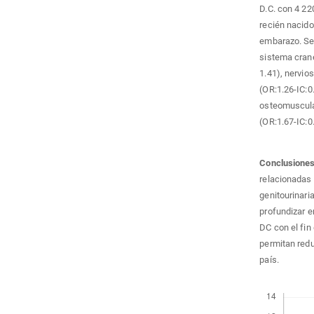
D.C. con 4 22
recién nacido
embarazo. Se
sistema crane
1.41), nervios
(OR:1.26-IC:0
osteomuscular
(OR:1.67-IC:0.
Conclusione
relacionadas 
genitourinari
profundizar e
DC con el fin
permitan redu
país.
Descargas