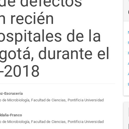
 de defectos
n recién
spitales de la
otá, durante el
-2018
tenido
ez-Escrucería
de Microbiología, Facultad de Ciencias, Pontificia Universidad
cipal
ldaña-Franco
de Microbiología, Facultad de Ciencias, Pontificia Universidad