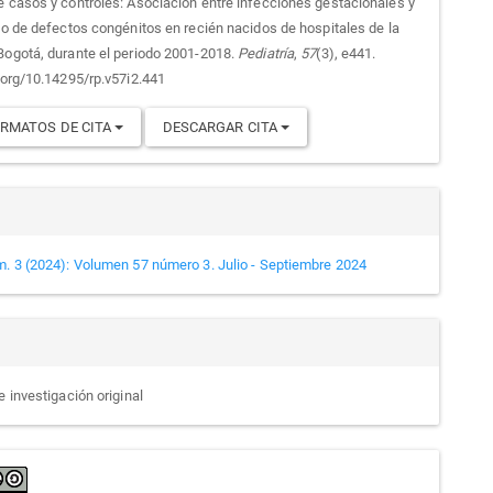
culo
e casos y controles: Asociación entre infecciones gestacionales y
llo de defectos congénitos en recién nacidos de hospitales de la
Bogotá, durante el periodo 2001-2018.
Pediatría
,
57
(3), e441.
i.org/10.14295/rp.v57i2.441
RMATOS DE CITA
DESCARGAR CITA
m. 3 (2024): Volumen 57 número 3. Julio - Septiembre 2024
e investigación original