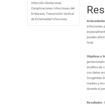
Infección Gestacional,
Re
Complicaciones Infecciosas del
Embarazo, Transmisión Vertical
de Enfermedad Infecciosa
Antecedente
infecciones p
especialmente
pueden afecta
fetal.
Objetivos y 
gestacionales
analítico de c
con datos rec
Congénitas de
madres y reco
durante el pe
Resultados:
S