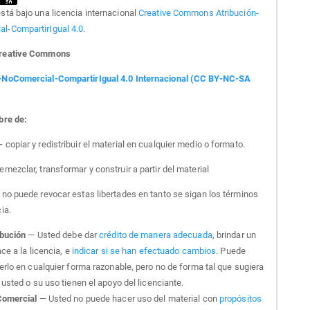
está bajo una licencia internacional
Creative Commons Atribución-
l-CompartirIgual 4.0
.
Creative Commons
-NoComercial-CompartirIgual 4.0 Internacional (CC BY-NC-SA
bre de:
 -
copiar y redistribuir el material en cualquier medio o formato.
emezclar, transformar y construir a partir del material
a no puede revocar estas libertades en tanto se sigan los términos
cia.
ibución
— Usted debe dar
crédito de manera adecuada
, brindar un
ce a la licencia, e
indicar si se han efectuado cambios
. Puede
erlo en cualquier forma razonable, pero no de forma tal que sugiera
usted o su uso tienen el apoyo del licenciante.
omercial
— Usted no puede hacer uso del material con
propósitos