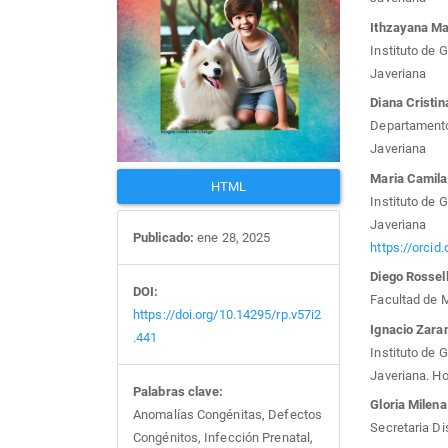
artículo
artí
Ithzayana Ma
Instituto de 
Javeriana
Diana Cristi
Departamento 
Javeriana
Maria Camila
HTML
Instituto de 
Javeriana
Publicado:
ene 28, 2025
https://orci
Diego Rossell
DOI:
Facultad de M
https://doi.org/10.14295/rp.v57i2
Ignacio Zara
.441
Instituto de 
Javeriana. Ho
Palabras clave:
Gloria Milen
Anomalías Congénitas, Defectos
Secretaria Di
Congénitos, Infección Prenatal,