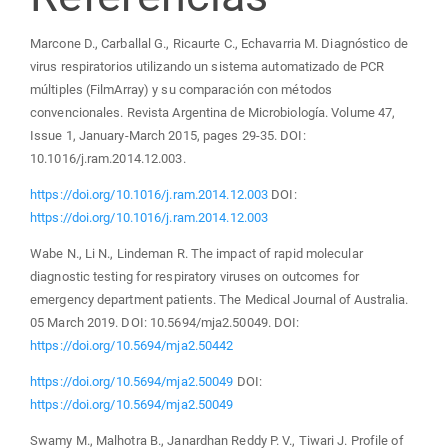
Marcone D., Carballal G., Ricaurte C., Echavarria M. Diagnóstico de
virus respiratorios utilizando un sistema automatizado de PCR
múltiples (FilmArray) y su comparación con métodos
convencionales. Revista Argentina de Microbiología. Volume 47,
Issue 1, January-March 2015, pages 29-35. DOI:
10.1016/j.ram.2014.12.003.
https://doi.org/10.1016/j.ram.2014.12.003
DOI:
https://doi.org/10.1016/j.ram.2014.12.003
Wabe N., Li N., Lindeman R. The impact of rapid molecular
diagnostic testing for respiratory viruses on outcomes for
emergency department patients. The Medical Journal of Australia.
05 March 2019. DOI: 10.5694/mja2.50049. DOI:
https://doi.org/10.5694/mja2.50442
https://doi.org/10.5694/mja2.50049
DOI:
https://doi.org/10.5694/mja2.50049
Swamy M., Malhotra B., Janardhan Reddy P. V., Tiwari J. Profile of