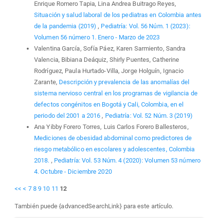
Enrique Romero Tapia, Lina Andrea Buitrago Reyes,
Situación y salud laboral de los pediatras en Colombia antes
de la pandemia (2019)
,
Pediatría: Vol. 56 Núm. 1 (2023):
Volumen 56 número 1. Enero - Marzo de 2023
Valentina García, Sofía Páez, Karen Sarmiento, Sandra
Valencia, Bibiana Deáquiz, Shirly Puentes, Catherine
Rodríguez, Paula Hurtado-Villa, Jorge Holguín, Ignacio
Zarante,
Descripción y prevalencia de las anomalías del
sistema nervioso central en los programas de vigilancia de
defectos congénitos en Bogotá y Cali, Colombia, en el
periodo del 2001 a 2016
,
Pediatría: Vol. 52 Núm. 3 (2019)
Ana Yibby Forero Torres, Luis Carlos Forero Ballesteros,
Mediciones de obesidad abdominal como predictores de
riesgo metabólico en escolares y adolescentes, Colombia
2018.
,
Pediatría: Vol. 53 Núm. 4 (2020): Volumen 53 número
4. Octubre - Diciembre 2020
<<
<
7
8
9
10
11
12
También puede {advancedSearchLink} para este artículo.