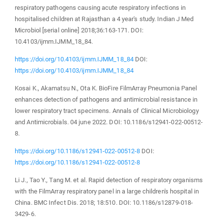
respiratory pathogens causing acute respiratory infections in
hospitalised children at Rajasthan a 4 year's study. Indian J Med
Microbiol [serial online] 2018;36:163-171. DOI:
10.4103/ijmm.IJMM_18_84.
https://doi.org/10.4103/ijmm.IJMM_18_84
DOI:
https://doi.org/10.4103/ijmm.IJMM_18_84
Kosai K., Akamatsu N., Ota K. BioFire FilmArray Pneumonia Panel
enhances detection of pathogens and antimicrobial resistance in
lower respiratory tract specimens. Annals of Clinical Microbiology
and Antimicrobials. 04 june 2022. DOI: 10.1186/s12941-022-00512-
8.
https://doi.org/10.1186/s12941-022-00512-8
DOI:
https://doi.org/10.1186/s12941-022-00512-8
Li J., Tao Y., Tang M. et al. Rapid detection of respiratory organisms
with the FilmArray respiratory panel in a large children's hospital in
China. BMC Infect Dis. 2018; 18:510. DOI: 10.1186/s12879-018-
3429-6.