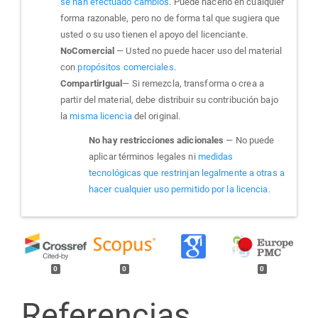
se han efectuado cambios
. Puede hacerlo en cualquier
forma razonable, pero no de forma tal que sugiera que
usted o su uso tienen el apoyo del licenciante.
NoComercial
— Usted no puede hacer uso del material
con
propósitos comerciales
.
CompartirIgual
— Si remezcla, transforma o crea a
partir del material, debe distribuir su contribución bajo
la
misma licencia
del original.
No hay restricciones adicionales
— No puede
aplicar términos legales ni
medidas
tecnológicas que restrinjan legalmente a otras a
hacer cualquier uso permitido por la licencia.
0
0
0
Referencias