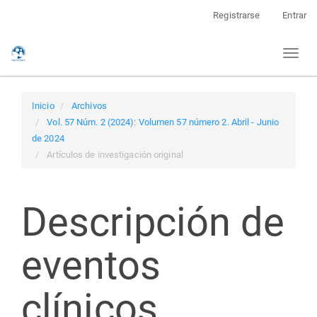
Navegación
Registrarse
Entrar
principal
Contenido
Toggl
principal
naviga
Barra
lateral
Inicio
Archivos
Vol. 57 Núm. 2 (2024): Volumen 57 número 2. Abril - Junio
de 2024
Artículos de investigación original
Descripción de
eventos
clínicos