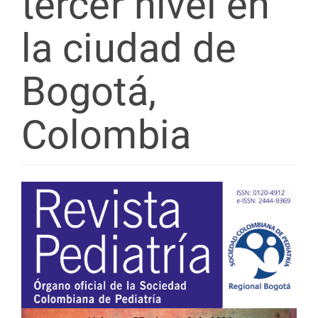
tercer nivel en
la ciudad de
Bogotá,
Colombia
Barra
lateral
del
artículo