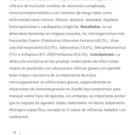
criterios de inclusión: eventos de neumonía complicada,
inmunocomprometidos o con factores de riesgo tales como
enfermedad renal crónica, fibrosis quística, obesidad, displasia
broncopulmonar o cardiopatía congénita.
Resultados:
no se
detectaron bacterias en ninguna muestra, los microrganismos más
frecuentes fueron
Enterovirus/rhinovirus humano
(44.2%),
Virus
sincitial respiratorio
(33.9%),
Adenovirus
(18.6%),
Metapneumovirus
(7%) e
Influenza AH1 2009/Influenza B
(6.9%).
Conclusiones:
La
detección exclusiva en las pruebas moleculares de infecciones
virales en pacientes con situaciones clínicas graves nos permite
tener mayor conciencia de la importancia de estos
microorganismos en infecciones graves, especialmente en
situaciones de inmunosupresión en donde hay compromiso para
manejar varios tipos de agentes, sin embargo, es importante anotar
que la mayoría de agentes virales detectados no tienen tratamiento
etiológico específico, excepto en 3 casos de influenza tratados con
oseltamivir.
Descargas