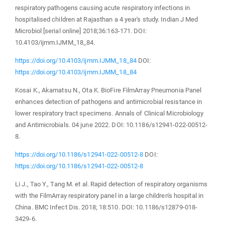
respiratory pathogens causing acute respiratory infections in
hospitalised children at Rajasthan a 4 year's study. Indian J Med
Microbiol [serial online] 2018;36:163-171. DOI:
10.4103/ijmm.IJMM_18_84.
https://doi.org/10.4103/ijmm.IJMM_18_84
DOI:
https://doi.org/10.4103/ijmm.IJMM_18_84
Kosai K., Akamatsu N., Ota K. BioFire FilmArray Pneumonia Panel
enhances detection of pathogens and antimicrobial resistance in
lower respiratory tract specimens. Annals of Clinical Microbiology
and Antimicrobials. 04 june 2022. DOI: 10.1186/s12941-022-00512-
8.
https://doi.org/10.1186/s12941-022-00512-8
DOI:
https://doi.org/10.1186/s12941-022-00512-8
Li J., Tao Y., Tang M. et al. Rapid detection of respiratory organisms
with the FilmArray respiratory panel in a large children's hospital in
China. BMC Infect Dis. 2018; 18:510. DOI: 10.1186/s12879-018-
3429-6.