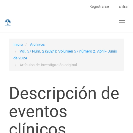
Navegación
Registrarse
Entrar
principal
Contenido
Toggl
principal
naviga
Barra
lateral
Inicio
Archivos
Vol. 57 Núm. 2 (2024): Volumen 57 número 2. Abril - Junio
de 2024
Artículos de investigación original
Descripción de
eventos
clínicos