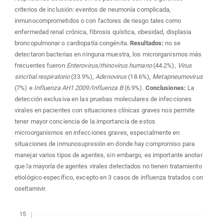
criterios de inclusión: eventos de neumonía complicada,
inmunocomprometidos o con factores de riesgo tales como
enfermedad renal crónica, fibrosis quística, obesidad, displasia
broncopulmonar o cardiopatía congénita.
Resultados:
no se
detectaron bacterias en ninguna muestra, los microrganismos más
frecuentes fueron
Enterovirus/rhinovirus humano
(44.2%),
Virus
sincitial respiratorio
(33.9%),
Adenovirus
(18.6%),
Metapneumovirus
(7%) e
Influenza AH1 2009/Influenza B
(6.9%).
Conclusiones:
La
detección exclusiva en las pruebas moleculares de infecciones
virales en pacientes con situaciones clínicas graves nos permite
tener mayor conciencia de la importancia de estos
microorganismos en infecciones graves, especialmente en
situaciones de inmunosupresión en donde hay compromiso para
manejar varios tipos de agentes, sin embargo, es importante anotar
que la mayoría de agentes virales detectados no tienen tratamiento
etiológico específico, excepto en 3 casos de influenza tratados con
oseltamivir.
Descargas