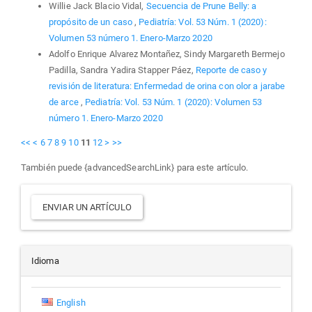
Willie Jack Blacio Vidal,
Secuencia de Prune Belly: a
propósito de un caso
,
Pediatría: Vol. 53 Núm. 1 (2020):
Volumen 53 número 1. Enero-Marzo 2020
Adolfo Enrique Alvarez Montañez, Sindy Margareth Bermejo
Padilla, Sandra Yadira Stapper Páez,
Reporte de caso y
revisión de literatura: Enfermedad de orina con olor a jarabe
de arce
,
Pediatría: Vol. 53 Núm. 1 (2020): Volumen 53
número 1. Enero-Marzo 2020
<<
<
6
7
8
9
10
11
12
>
>>
También puede {advancedSearchLink} para este artículo.
Enviar
ENVIAR UN ARTÍCULO
un
artículo
Idioma
English