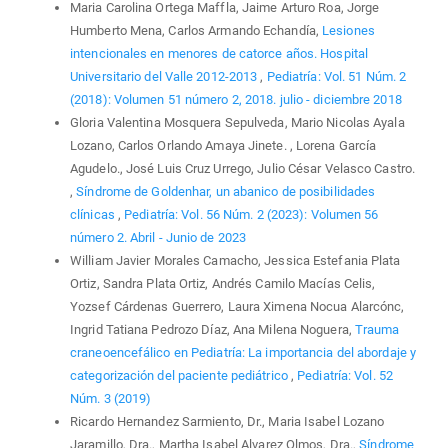
Maria Carolina Ortega Maffla, Jaime Arturo Roa, Jorge
Humberto Mena, Carlos Armando Echandía,
Lesiones
intencionales en menores de catorce años. Hospital
Universitario del Valle 2012-2013
,
Pediatría: Vol. 51 Núm. 2
(2018): Volumen 51 número 2, 2018. julio - diciembre 2018
Gloria Valentina Mosquera Sepulveda, Mario Nicolas Ayala
Lozano, Carlos Orlando Amaya Jinete. , Lorena García
Agudelo., José Luis Cruz Urrego, Julio César Velasco Castro.
,
Síndrome de Goldenhar, un abanico de posibilidades
clínicas
,
Pediatría: Vol. 56 Núm. 2 (2023): Volumen 56
número 2. Abril - Junio de 2023
William Javier Morales Camacho, Jessica Estefania Plata
Ortiz, Sandra Plata Ortiz, Andrés Camilo Macías Celis,
Yozsef Cárdenas Guerrero, Laura Ximena Nocua Alarcónc,
Ingrid Tatiana Pedrozo Díaz, Ana Milena Noguera,
Trauma
craneoencefálico en Pediatría: La importancia del abordaje y
categorización del paciente pediátrico
,
Pediatría: Vol. 52
Núm. 3 (2019)
Ricardo Hernandez Sarmiento, Dr., Maria Isabel Lozano
Jaramillo, Dra., Martha Isabel Alvarez Olmos, Dra.,
Síndrome