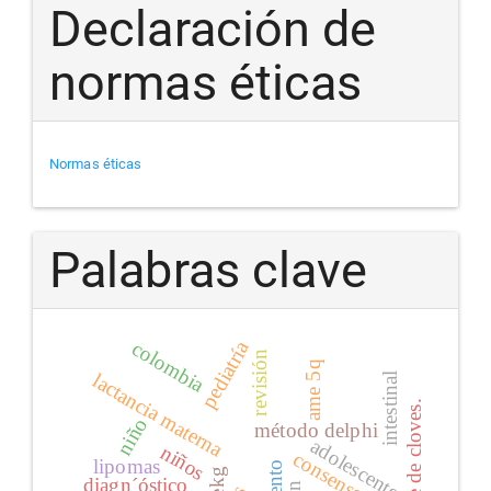
Declaración de
normas éticas
Normas éticas
Palabras clave
pediatría
colombia
revisión
ame 5q
lactancia materna
intestinal
síndrome de cloves.
niño
método delphi
adolescente
niños
consenso
lipomas
ekg
diagn´óstico