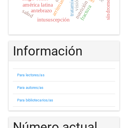
tratamiento
visión
arritmias
nutrición
américa latina
fractura
antebrazo
salud
intususcepción
Información
Para lectores/as
Para autores/as
Para bibliotecarios/as
Número actual