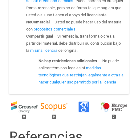
se han efectuado cambios
. Puede hacerlo en cualquier
forma razonable, pero no de forma tal que sugiera que
usted o su uso tienen el apoyo del licenciante.
NoComercial
— Usted no puede hacer uso del material
con
propósitos comerciales
.
CompartirIgual
— Si remezcla, transforma o crea a
partir del material, debe distribuir su contribución bajo
la
misma licencia
del original.
No hay restricciones adicionales
— No puede
aplicar términos legales ni
medidas
tecnológicas que restrinjan legalmente a otras a
hacer cualquier uso permitido por la licencia.
0
0
0
Referencias