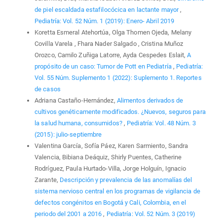
de piel escaldada estafilocócica en lactante mayor
,
Pediatría: Vol. 52 Núm. 1 (2019): Enero- Abril 2019
Koretta Esmeral Atehortúa, Olga Thomen Ojeda, Melany
Covilla Varela , Fhara Nader Salgado , Cristina Muñoz
Orozco, Camilo Zuñiga Latorre, Ayda Cespedes Eslait,
A
propósito de un caso: Tumor de Pott en Pediatría
,
Pediatría:
Vol. 55 Núm. Suplemento 1 (2022): Suplemento 1. Reportes
de casos
Adriana Castaño-Hernández,
Alimentos derivados de
cultivos genéticamente modificados. ¿Nuevos, seguros para
la salud humana, consumidos?
,
Pediatría: Vol. 48 Núm. 3
(2015): julio-septiembre
Valentina García, Sofía Páez, Karen Sarmiento, Sandra
Valencia, Bibiana Deáquiz, Shirly Puentes, Catherine
Rodríguez, Paula Hurtado-Villa, Jorge Holguín, Ignacio
Zarante,
Descripción y prevalencia de las anomalías del
sistema nervioso central en los programas de vigilancia de
defectos congénitos en Bogotá y Cali, Colombia, en el
periodo del 2001 a 2016
,
Pediatría: Vol. 52 Núm. 3 (2019)