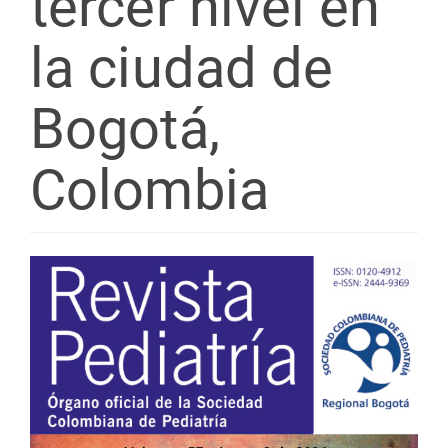
tercer nivel en
la ciudad de
Bogotá,
Colombia
Barra
lateral
del
artículo