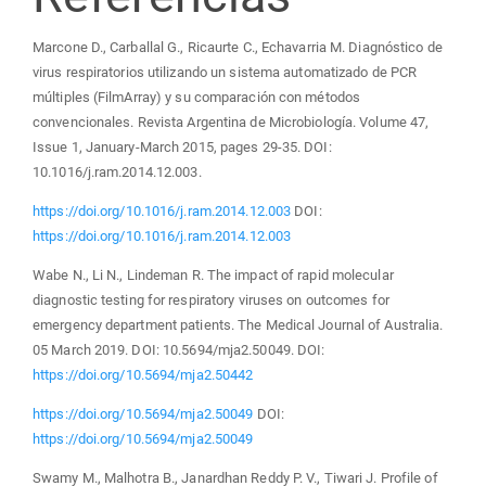
Marcone D., Carballal G., Ricaurte C., Echavarria M. Diagnóstico de
virus respiratorios utilizando un sistema automatizado de PCR
múltiples (FilmArray) y su comparación con métodos
convencionales. Revista Argentina de Microbiología. Volume 47,
Issue 1, January-March 2015, pages 29-35. DOI:
10.1016/j.ram.2014.12.003.
https://doi.org/10.1016/j.ram.2014.12.003
DOI:
https://doi.org/10.1016/j.ram.2014.12.003
Wabe N., Li N., Lindeman R. The impact of rapid molecular
diagnostic testing for respiratory viruses on outcomes for
emergency department patients. The Medical Journal of Australia.
05 March 2019. DOI: 10.5694/mja2.50049. DOI:
https://doi.org/10.5694/mja2.50442
https://doi.org/10.5694/mja2.50049
DOI:
https://doi.org/10.5694/mja2.50049
Swamy M., Malhotra B., Janardhan Reddy P. V., Tiwari J. Profile of