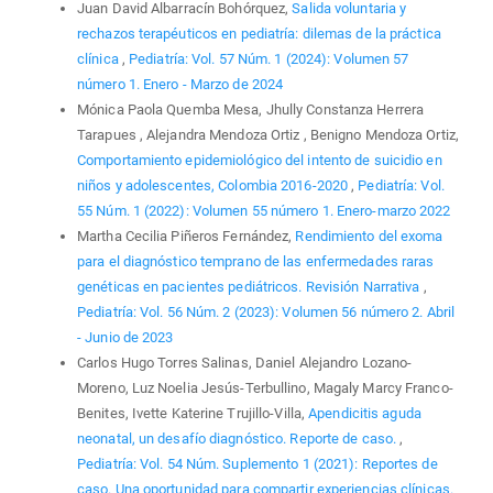
Juan David Albarracín Bohórquez,
Salida voluntaria y
rechazos terapéuticos en pediatría: dilemas de la práctica
clínica
,
Pediatría: Vol. 57 Núm. 1 (2024): Volumen 57
número 1. Enero - Marzo de 2024
Mónica Paola Quemba Mesa, Jhully Constanza Herrera
Tarapues , Alejandra Mendoza Ortiz , Benigno Mendoza Ortiz,
Comportamiento epidemiológico del intento de suicidio en
niños y adolescentes, Colombia 2016-2020
,
Pediatría: Vol.
55 Núm. 1 (2022): Volumen 55 número 1. Enero-marzo 2022
Martha Cecilia Piñeros Fernández,
Rendimiento del exoma
para el diagnóstico temprano de las enfermedades raras
genéticas en pacientes pediátricos. Revisión Narrativa
,
Pediatría: Vol. 56 Núm. 2 (2023): Volumen 56 número 2. Abril
- Junio de 2023
Carlos Hugo Torres Salinas, Daniel Alejandro Lozano-
Moreno, Luz Noelia Jesús-Terbullino, Magaly Marcy Franco-
Benites, Ivette Katerine Trujillo-Villa,
Apendicitis aguda
neonatal, un desafío diagnóstico. Reporte de caso.
,
Pediatría: Vol. 54 Núm. Suplemento 1 (2021): Reportes de
caso. Una oportunidad para compartir experiencias clínicas.