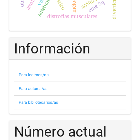
arritmias
antebrazo
ame 5q
distrofias musculares
Información
Para lectores/as
Para autores/as
Para bibliotecarios/as
Número actual