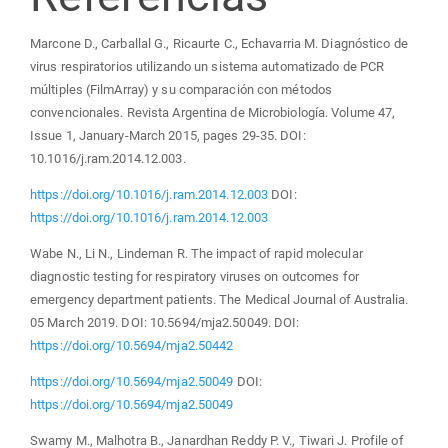
Marcone D., Carballal G., Ricaurte C., Echavarria M. Diagnóstico de
virus respiratorios utilizando un sistema automatizado de PCR
múltiples (FilmArray) y su comparación con métodos
convencionales. Revista Argentina de Microbiología. Volume 47,
Issue 1, January-March 2015, pages 29-35. DOI:
10.1016/j.ram.2014.12.003.
https://doi.org/10.1016/j.ram.2014.12.003
DOI:
https://doi.org/10.1016/j.ram.2014.12.003
Wabe N., Li N., Lindeman R. The impact of rapid molecular
diagnostic testing for respiratory viruses on outcomes for
emergency department patients. The Medical Journal of Australia.
05 March 2019. DOI: 10.5694/mja2.50049. DOI:
https://doi.org/10.5694/mja2.50442
https://doi.org/10.5694/mja2.50049
DOI:
https://doi.org/10.5694/mja2.50049
Swamy M., Malhotra B., Janardhan Reddy P. V., Tiwari J. Profile of