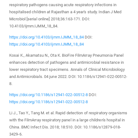
respiratory pathogens causing acute respiratory infections in
hospitalised children at Rajasthan a 4 year's study. Indian J Med
Microbiol [serial online] 2018;36:163-171. DOI:
10.4103/ijmm.IJMM_18_84.
https://doi.org/10.4103/ijmm.IJMM_18_84
DOI:
https://doi.org/10.4103/ijmm.IJMM_18_84
Kosai K., Akamatsu N., Ota K. BioFire FilmArray Pneumonia Panel
enhances detection of pathogens and antimicrobial resistance in
lower respiratory tract specimens. Annals of Clinical Microbiology
and Antimicrobials. 04 june 2022. DOI: 10.1186/s12941-022-00512-
8.
https://doi.org/10.1186/s12941-022-00512-8
DOI:
https://doi.org/10.1186/s12941-022-00512-8
Li J., Tao Y., Tang M. et al. Rapid detection of respiratory organisms
with the FilmArray respiratory panel in a large children's hospital in
China. BMC Infect Dis. 2018; 18:510. DOI: 10.1186/s12879-018-
3429-6.