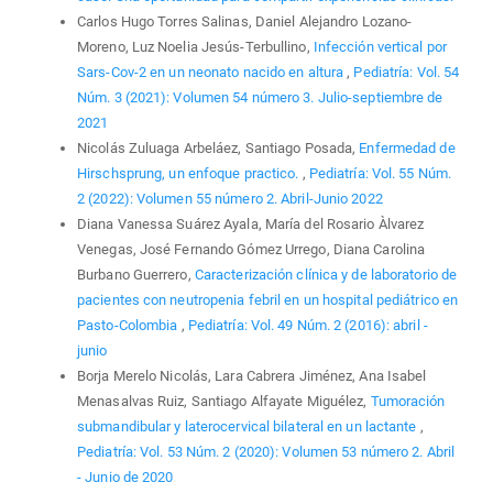
Carlos Hugo Torres Salinas, Daniel Alejandro Lozano-
Moreno, Luz Noelia Jesús-Terbullino,
Infección vertical por
Sars-Cov-2 en un neonato nacido en altura
,
Pediatría: Vol. 54
Núm. 3 (2021): Volumen 54 número 3. Julio-septiembre de
2021
Nicolás Zuluaga Arbeláez, Santiago Posada,
Enfermedad de
Hirschsprung, un enfoque practico.
,
Pediatría: Vol. 55 Núm.
2 (2022): Volumen 55 número 2. Abril-Junio 2022
Diana Vanessa Suárez Ayala, María del Rosario Àlvarez
Venegas, José Fernando Gómez Urrego, Diana Carolina
Burbano Guerrero,
Caracterización clínica y de laboratorio de
pacientes con neutropenia febril en un hospital pediátrico en
Pasto-Colombia
,
Pediatría: Vol. 49 Núm. 2 (2016): abril -
junio
Borja Merelo Nicolás, Lara Cabrera Jiménez, Ana Isabel
Menasalvas Ruiz, Santiago Alfayate Miguélez,
Tumoración
submandibular y laterocervical bilateral en un lactante
,
Pediatría: Vol. 53 Núm. 2 (2020): Volumen 53 número 2. Abril
- Junio de 2020