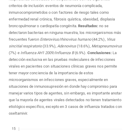
criterios de inclusión: eventos de neumonía complicada,
inmunocomprometidos o con factores de riesgo tales como
enfermedad renal crónica, fibrosis quística, obesidad, displasia
broncopulmonar o cardiopatía congénita.
Resultados:
no se
detectaron bacterias en ninguna muestra, los microrganismos más
frecuentes fueron
Enterovirus/rhinovirus humano
(44.2%),
Virus
sincitial respiratorio
(33.9%),
Adenovirus
(18.6%),
Metapneumovirus
(7%) e
Influenza AH1 2009/Influenza B
(6.9%).
Conclusiones:
La
detección exclusiva en las pruebas moleculares de infecciones
virales en pacientes con situaciones clínicas graves nos permite
tener mayor conciencia de la importancia de estos
microorganismos en infecciones graves, especialmente en
situaciones de inmunosupresión en donde hay compromiso para
manejar varios tipos de agentes, sin embargo, es importante anotar
que la mayoría de agentes virales detectados no tienen tratamiento
etiológico específico, excepto en 3 casos de influenza tratados con
oseltamivir.
Descargas