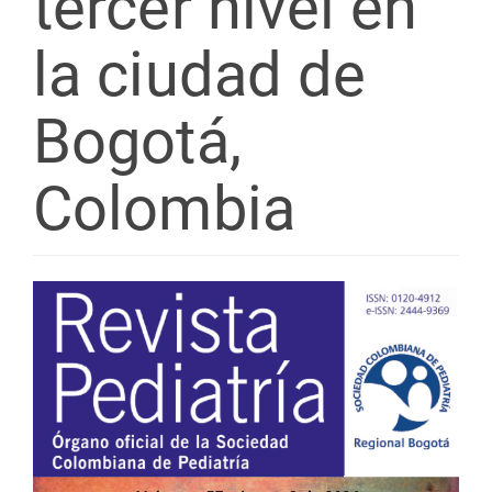
tercer nivel en
la ciudad de
Bogotá,
Colombia
Barra
lateral
del
artículo