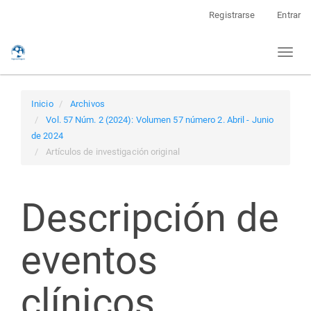
Navegación
Registrarse
Entrar
principal
Contenido
Toggl
principal
naviga
Barra
lateral
Inicio
Archivos
Vol. 57 Núm. 2 (2024): Volumen 57 número 2. Abril - Junio
de 2024
Artículos de investigación original
Descripción de
eventos
clínicos