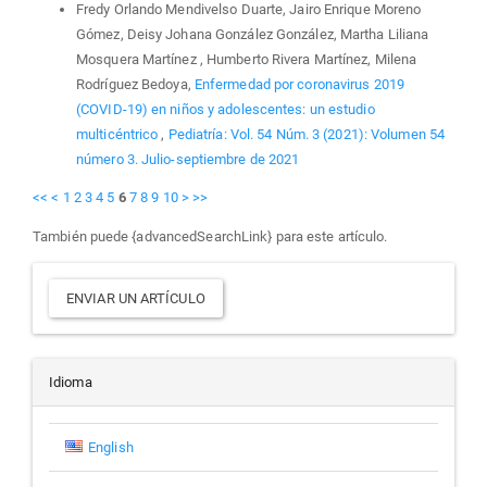
Fredy Orlando Mendivelso Duarte, Jairo Enrique Moreno
Gómez, Deisy Johana González González, Martha Liliana
Mosquera Martínez , Humberto Rivera Martínez, Milena
Rodríguez Bedoya,
Enfermedad por coronavirus 2019
(COVID-19) en niños y adolescentes: un estudio
multicéntrico
,
Pediatría: Vol. 54 Núm. 3 (2021): Volumen 54
número 3. Julio-septiembre de 2021
<<
<
1
2
3
4
5
6
7
8
9
10
>
>>
También puede {advancedSearchLink} para este artículo.
Enviar
ENVIAR UN ARTÍCULO
un
artículo
Idioma
English