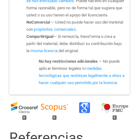
se han efectuado cambios
. Puede hacerlo en cualquier
forma razonable, pero no de forma tal que sugiera que
usted o su uso tienen el apoyo del licenciante.
NoComercial
— Usted no puede hacer uso del material
con
propósitos comerciales
.
CompartirIgual
— Si remezcla, transforma o crea a
partir del material, debe distribuir su contribución bajo
la
misma licencia
del original.
No hay restricciones adicionales
— No puede
aplicar términos legales ni
medidas
tecnológicas que restrinjan legalmente a otras a
hacer cualquier uso permitido por la licencia.
0
0
0
Referencias