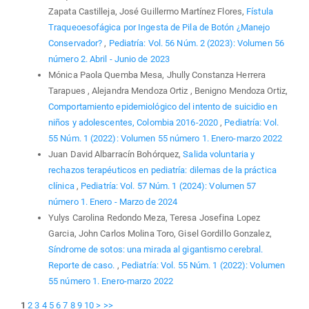
Zapata Castilleja, José Guillermo Martínez Flores,
Fístula
Traqueoesofágica por Ingesta de Pila de Botón ¿Manejo
Conservador?
,
Pediatría: Vol. 56 Núm. 2 (2023): Volumen 56
número 2. Abril - Junio de 2023
Mónica Paola Quemba Mesa, Jhully Constanza Herrera
Tarapues , Alejandra Mendoza Ortiz , Benigno Mendoza Ortiz,
Comportamiento epidemiológico del intento de suicidio en
niños y adolescentes, Colombia 2016-2020
,
Pediatría: Vol.
55 Núm. 1 (2022): Volumen 55 número 1. Enero-marzo 2022
Juan David Albarracín Bohórquez,
Salida voluntaria y
rechazos terapéuticos en pediatría: dilemas de la práctica
clínica
,
Pediatría: Vol. 57 Núm. 1 (2024): Volumen 57
número 1. Enero - Marzo de 2024
Yulys Carolina Redondo Meza, Teresa Josefina Lopez
Garcia, John Carlos Molina Toro, Gisel Gordillo Gonzalez,
Síndrome de sotos: una mirada al gigantismo cerebral.
Reporte de caso.
,
Pediatría: Vol. 55 Núm. 1 (2022): Volumen
55 número 1. Enero-marzo 2022
1
2
3
4
5
6
7
8
9
10
>
>>