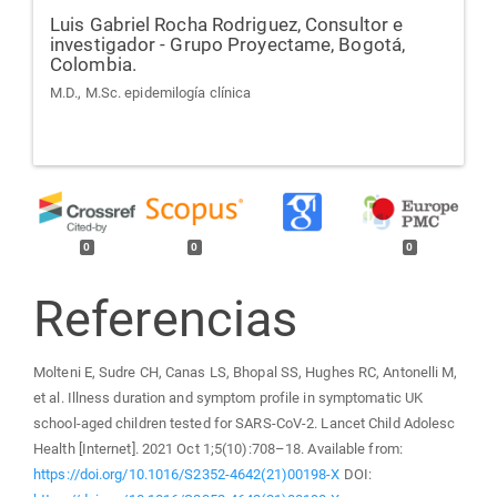
Luis Gabriel Rocha Rodriguez,
Consultor e
investigador - Grupo Proyectame, Bogotá,
Colombia.
M.D., M.Sc. epidemilogía clínica
0
0
0
Referencias
Molteni E, Sudre CH, Canas LS, Bhopal SS, Hughes RC, Antonelli M,
et al. Illness duration and symptom profile in symptomatic UK
school-aged children tested for SARS-CoV-2. Lancet Child Adolesc
Health [Internet]. 2021 Oct 1;5(10):708–18. Available from:
https://doi.org/10.1016/S2352-4642(21)00198-X
DOI: