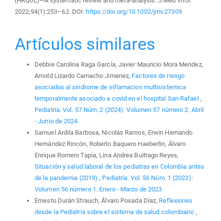
(HRQoL)—A systematic review and meta‐analysis. J Med Virol.
2022;94(1):253–62. DOI:
https://doi.org/10.1002/jmv.27309
Artículos similares
Debbie Carolina Raga García, Javier Mauricio Mora Mendez,
Arnold Lizardo Camacho Jimenez,
Factores de riesgo
asociados al sindrome de inflamacion multisistemica
temporalmente asociado a covid en el hospital San Rafael
,
Pediatría: Vol. 57 Núm. 2 (2024): Volumen 57 número 2. Abril
- Junio de 2024
Samuel Ardila Barbosa, Nicolás Ramos, Erwin Hernando
Hernández Rincón, Roberto Baquero Haeberlin, Álvaro
Enrique Romero Tapia, Lina Andrea Buitrago Reyes,
Situación y salud laboral de los pediatras en Colombia antes
de la pandemia (2019)
,
Pediatría: Vol. 56 Núm. 1 (2023):
Volumen 56 número 1. Enero - Marzo de 2023
Ernesto Durán Strauch, Álvaro Posada Díaz,
Reflexiones
desde la Pediatría sobre el sistema de salud colombiano
,