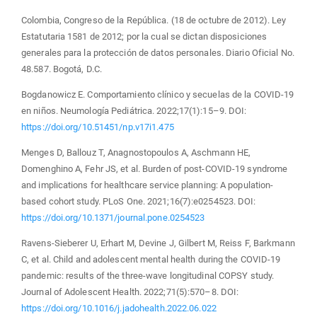
Colombia, Congreso de la República. (18 de octubre de 2012). Ley
Estatutaria 1581 de 2012; por la cual se dictan disposiciones
generales para la protección de datos personales. Diario Oficial No.
48.587. Bogotá, D.C.
Bogdanowicz E. Comportamiento clínico y secuelas de la COVID-19
en niños. Neumología Pediátrica. 2022;17(1):15–9. DOI:
https://doi.org/10.51451/np.v17i1.475
Menges D, Ballouz T, Anagnostopoulos A, Aschmann HE,
Domenghino A, Fehr JS, et al. Burden of post-COVID-19 syndrome
and implications for healthcare service planning: A population-
based cohort study. PLoS One. 2021;16(7):e0254523. DOI:
https://doi.org/10.1371/journal.pone.0254523
Ravens-Sieberer U, Erhart M, Devine J, Gilbert M, Reiss F, Barkmann
C, et al. Child and adolescent mental health during the COVID-19
pandemic: results of the three-wave longitudinal COPSY study.
Journal of Adolescent Health. 2022;71(5):570–8. DOI:
https://doi.org/10.1016/j.jadohealth.2022.06.022