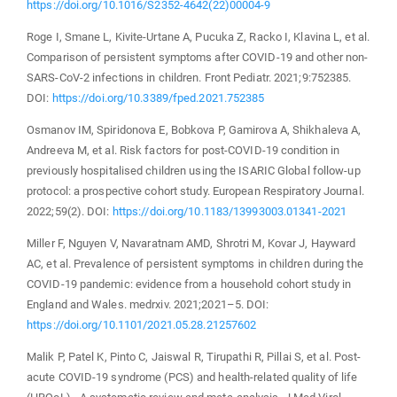
https://doi.org/10.1016/S2352-4642(22)00004-9
Roge I, Smane L, Kivite-Urtane A, Pucuka Z, Racko I, Klavina L, et al.
Comparison of persistent symptoms after COVID-19 and other non-
SARS-CoV-2 infections in children. Front Pediatr. 2021;9:752385.
DOI:
https://doi.org/10.3389/fped.2021.752385
Osmanov IM, Spiridonova E, Bobkova P, Gamirova A, Shikhaleva A,
Andreeva M, et al. Risk factors for post-COVID-19 condition in
previously hospitalised children using the ISARIC Global follow-up
protocol: a prospective cohort study. European Respiratory Journal.
2022;59(2). DOI:
https://doi.org/10.1183/13993003.01341-2021
Miller F, Nguyen V, Navaratnam AMD, Shrotri M, Kovar J, Hayward
AC, et al. Prevalence of persistent symptoms in children during the
COVID-19 pandemic: evidence from a household cohort study in
England and Wales. medrxiv. 2021;2021–5. DOI:
https://doi.org/10.1101/2021.05.28.21257602
Malik P, Patel K, Pinto C, Jaiswal R, Tirupathi R, Pillai S, et al. Post‐
acute COVID‐19 syndrome (PCS) and health‐related quality of life