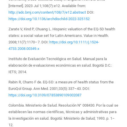
[Internet]. 2023 Jul 1;108(7):e12. Available from:
http://adc.bmj.com/content/108/7/e12.abstract
DOI:
https://doi.org/10.1136/archdischild-2022-325152
Zarate V, Kind P, Chuang L. Hispanic valuation of the EQ‐5D health
states: a social value set for Latin Americans. Value in Health.
2008;11(7):1170–7. DOI:
https://doi.org/10.1111/j.1524-
4733.2008.00349.x
Instituto de Evaluación Tecnológica en Salud. Manual para la
elaboración de evaluaciones económicas en salud. Bogotá D.C.:
IETS; 2014.
Rabin R, Charro F de. EQ-SD: a measure of health status from the
EuroQol Group. Ann Med. 2001;33(5):337–43. DOI:
https://doi.org/10.3109/07853890109002087
Colombia. Ministerio de Salud. Resolución N° 008430. Por la cual se
establecen las normas científicas, técnicas y administrativas para
la investigación en salud. Bogotá: Ministerio de Salud; 1993. p. 1–
12.