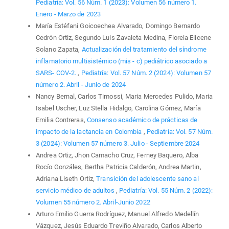
Pediatría: Vol. 56 Núm. 1 (2023): Volumen 56 número 1.
Enero - Marzo de 2023
María Estéfani Goicoechea Alvarado, Domingo Bernardo
Cedrón Ortiz, Segundo Luis Zavaleta Medina, Fiorela Elicene
Solano Zapata,
Actualización del tratamiento del síndrome
inflamatorio multisistémico (mis - c) pediátrico asociado a
SARS- COV-2.
,
Pediatría: Vol. 57 Núm. 2 (2024): Volumen 57
número 2. Abril - Junio de 2024
Nancy Bernal, Carlos Timossi, Maria Mercedes Pulido, Maria
Isabel Uscher, Luz Stella Hidalgo, Carolina Gómez, María
Emilia Contreras,
Consenso académico de prácticas de
impacto de la lactancia en Colombia
,
Pediatría: Vol. 57 Núm.
3 (2024): Volumen 57 número 3. Julio - Septiembre 2024
Andrea Ortiz, Jhon Camacho Cruz, Ferney Baquero, Alba
Rocío Gonzáles, Bertha Patricia Calderón, Andrea Martin,
Adriana Liseth Ortiz,
Transición del adolescente sano al
servicio médico de adultos
,
Pediatría: Vol. 55 Núm. 2 (2022):
Volumen 55 número 2. Abril-Junio 2022
Arturo Emilio Guerra Rodríguez, Manuel Alfredo Medellín
Vázquez, Jesús Eduardo Treviño Alvarado, Carlos Alberto