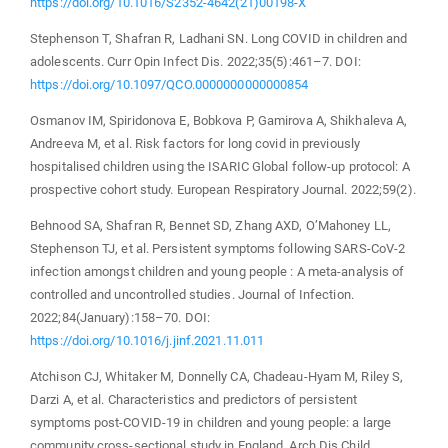
https://doi.org/10.1016/S2352-4642(21)00198-X
Stephenson T, Shafran R, Ladhani SN. Long COVID in children and
adolescents. Curr Opin Infect Dis. 2022;35(5):461–7. DOI:
https://doi.org/10.1097/QCO.0000000000000854
Osmanov IM, Spiridonova E, Bobkova P, Gamirova A, Shikhaleva A,
Andreeva M, et al. Risk factors for long covid in previously
hospitalised children using the ISARIC Global follow-up protocol: A
prospective cohort study. European Respiratory Journal. 2022;59(2).
Behnood SA, Shafran R, Bennet SD, Zhang AXD, O’Mahoney LL,
Stephenson TJ, et al. Persistent symptoms following SARS-CoV-2
infection amongst children and young people : A meta-analysis of
controlled and uncontrolled studies. Journal of Infection.
2022;84(January):158–70. DOI:
https://doi.org/10.1016/j.jinf.2021.11.011
Atchison CJ, Whitaker M, Donnelly CA, Chadeau-Hyam M, Riley S,
Darzi A, et al. Characteristics and predictors of persistent
symptoms post-COVID-19 in children and young people: a large
community cross-sectional study in England. Arch Dis Child