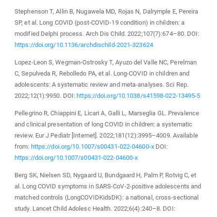
Stephenson T, Allin B, Nugawela MD, Rojas N, Dalrymple E, Pereira
SP, et al. Long COVID (post-COVID-19 condition) in children: a
modified Delphi process. Arch Dis Child. 2022;107(7):674–80. DOI:
https://doi.org/10.1136/archdischild-2021-323624
Lopez-Leon S, Wegman-Ostrosky T, Ayuzo del Valle NC, Perelman
C, Sepulveda R, Rebolledo PA, et al. Long-COVID in children and
adolescents: A systematic review and meta-analyses. Sci Rep.
2022;12(1):9950. DOI:
https://doi.org/10.1038/s41598-022-13495-5
Pellegrino R, Chiappini E, Licari A, Galli L, Marseglia GL. Prevalence
and clinical presentation of long COVID in children: a systematic
review. Eur J Pediatr [Internet]. 2022;181(12):3995–4009. Available
from:
https://doi.org/10.1007/s00431-022-04600-x
DOI:
https://doi.org/10.1007/s00431-022-04600-x
Berg SK, Nielsen SD, Nygaard U, Bundgaard H, Palm P, Rotvig C, et
al. Long COVID symptoms in SARS-CoV-2-positive adolescents and
matched controls (LongCOVIDKidsDK): a national, cross-sectional
study. Lancet Child Adolesc Health. 2022;6(4):240–8. DOI: