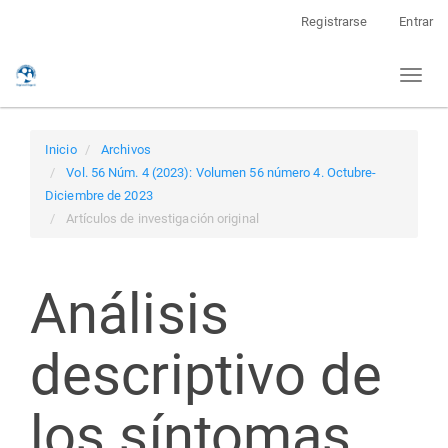
Navegación
Registrarse
Entrar
principal
Contenido
Toggl
principal
naviga
Barra
lateral
Inicio
Archivos
Vol. 56 Núm. 4 (2023): Volumen 56 número 4. Octubre-
Diciembre de 2023
Artículos de investigación original
Análisis
descriptivo de
los síntomas