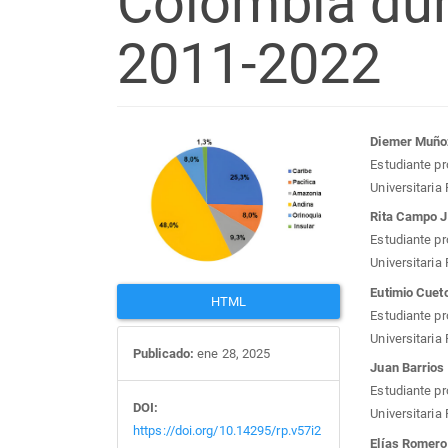
Colombia dur
2011-2022
Barra
Con
Diemer Muño
Estudiante pr
lateral
prin
Universitaria
Rita Campo 
del
del
Estudiante pr
Universitaria
artículo
artí
Eutimio Cuet
HTML
Estudiante pr
Universitaria
Publicado:
ene 28, 2025
Juan Barrios
Estudiante pr
DOI:
Universitaria
https://doi.org/10.14295/rp.v57i2
Elías Romero