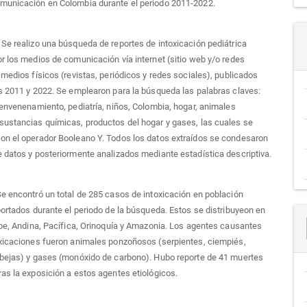
municación en Colombia durante el periodo 2011-2022.
:
Se realizo una búsqueda de reportes de intoxicación pediátrica
r los medios de comunicación vía internet (sitio web y/o redes
 medios físicos (revistas, periódicos y redes sociales), publicados
s 2011 y 2022. Se emplearon para la búsqueda las palabras claves:
 envenenamiento, pediatría, niños, Colombia, hogar, animales
ustancias químicas, productos del hogar y gases, las cuales se
on el operador Booleano Y. Todos los datos extraídos se condesaron
 datos y posteriormente analizados mediante estadística descriptiva.
Se encontró un total de 285 casos de intoxicación en población
portados durante el periodo de la búsqueda. Estos se distribuyeon en
ibe, Andina, Pacífica, Orinoquía y Amazonia. Los agentes causantes
oxicaciones fueron animales ponzoñosos (serpientes, ciempiés,
abejas) y gases (monóxido de carbono). Hubo reporte de 41 muertes
as la exposición a estos agentes etiológicos.