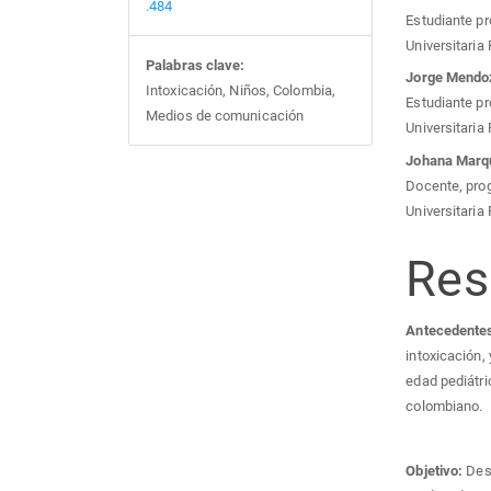
.484
Estudiante pr
Universitaria
Palabras clave:
Jorge Mendoz
Intoxicación, Niños, Colombia,
Estudiante pr
Medios de comunicación
Universitaria
Johana Marq
Docente, prog
Universitaria
Re
Antecedente
intoxicación,
edad pediátri
colombiano.
Objetivo:
Desc