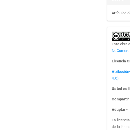
Artículos d
Esta obra 
NoComercia
Licencia 
Atribución
4.0)
Usted es li
Compartir
Adaptar -
r
La licenci
de la licen