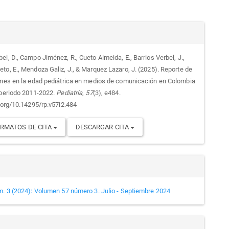
alles
l, D., Campo Jiménez, R., Cueto Almeida, E., Barrios Verbel, J.,
to, E., Mendoza Galiz, J., & Marquez Lazaro, J. (2025). Reporte de
culo
ones en la edad pediátrica en medios de comunicación en Colombia
 periodo 2011-2022.
Pediatría
,
57
(3), e484.
i.org/10.14295/rp.v57i2.484
RMATOS DE CITA
DESCARGAR CITA
m. 3 (2024): Volumen 57 número 3. Julio - Septiembre 2024