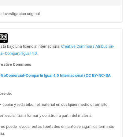
e investigación original
está bajo una licencia internacional
Creative Commons Atribución-
l-CompartirIgual 4.0
.
Creative Commons
-NoComercial-CompartirIgual 4.0 Internacional (CC BY-NC-SA
bre de:
 -
copiar y redistribuir el material en cualquier medio o formato.
emezclar, transformar y construir a partir del material
a no puede revocar estas libertades en tanto se sigan los términos
cia.