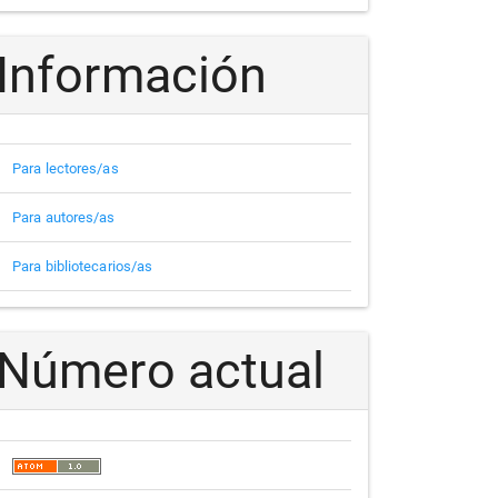
Información
Para lectores/as
Para autores/as
Para bibliotecarios/as
Número actual