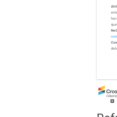
Atr
enla
hac
que 
NoC
com
Com
debe
0