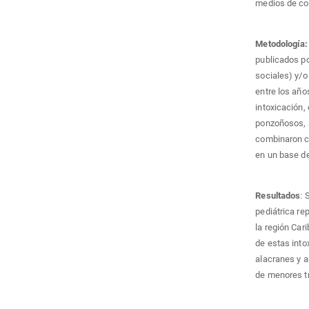
medios de co
Metodología
publicados po
sociales) y/o
entre los año
intoxicación,
ponzoñosos, s
combinaron c
en un base de
Resultados
: 
pediátrica re
la región Car
de estas int
alacranes y 
de menores tr