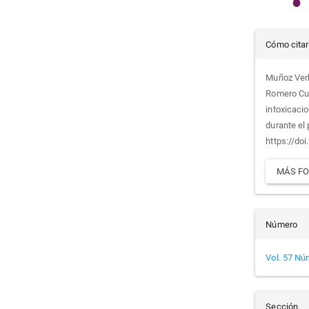
Det
Cómo citar
del
Muñoz Verbe
Romero Cue
artí
intoxicaci
durante el
https://do
MÁS FO
Número
Vol. 57 Nú
Sección