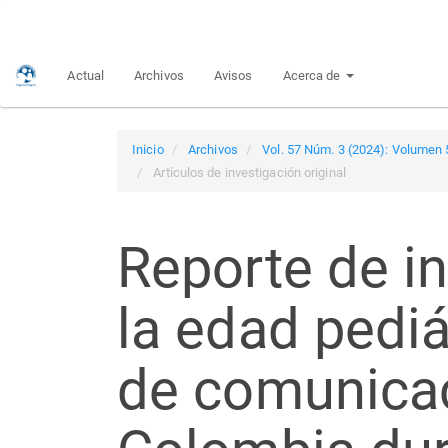
Navegación
principal
Contenido
Actual
Archivos
Avisos
Acerca de
principal
Barra
lateral
Inicio
Archivos
Vol. 57 Núm. 3 (2024): Volumen 
Artículos de investigación original
Reporte de i
la edad pedi
de comunica