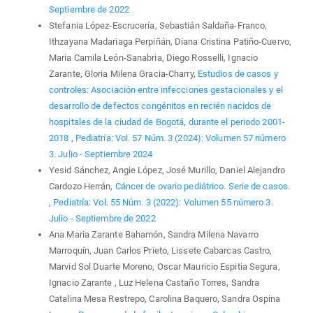
Septiembre de 2022
Stefania López-Escrucería, Sebastián Saldaña-Franco,
Ithzayana Madariaga Perpiñán, Diana Cristina Patiño-Cuervo,
Maria Camila León-Sanabria, Diego Rosselli, Ignacio
Zarante, Gloria Milena Gracia-Charry,
Estudios de casos y
controles: Asociación entre infecciones gestacionales y el
desarrollo de defectos congénitos en recién nacidos de
hospitales de la ciudad de Bogotá, durante el periodo 2001-
2018
,
Pediatría: Vol. 57 Núm. 3 (2024): Volumen 57 número
3. Julio - Septiembre 2024
Yesid Sánchez, Angie López, José Murillo, Daniel Alejandro
Cardozo Herrán,
Cáncer de ovario pediátrico. Serie de casos.
,
Pediatría: Vol. 55 Núm. 3 (2022): Volumen 55 número 3.
Julio - Septiembre de 2022
Ana Maria Zarante Bahamón, Sandra Milena Navarro
Marroquín, Juan Carlos Prieto, Lissete Cabarcas Castro,
Marvid Sol Duarte Moreno, Oscar Mauricio Espitia Segura,
Ignacio Zarante , Luz Helena Castaño Torres, Sandra
Catalina Mesa Restrepo, Carolina Baquero, Sandra Ospina