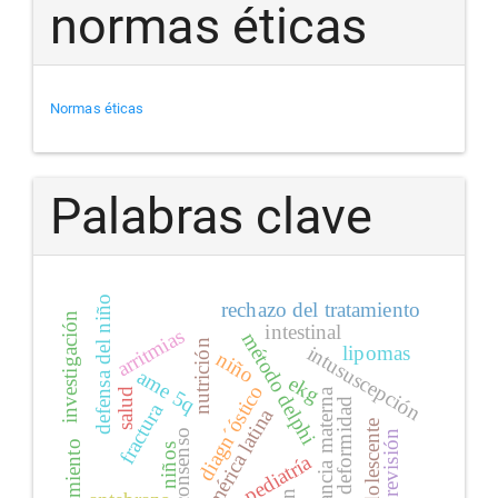
normas éticas
Normas éticas
Palabras clave
defensa del niño
rechazo del tratamiento
investigación
intestinal
arritmias
método delphi
nutrición
intususcepción
lipomas
niño
ame 5q
ekg
diagn´óstico
lactancia materna
salud
deformidad
fractura
américa latina
adolescente
consenso
revisión
tratamiento
niños
pediatría