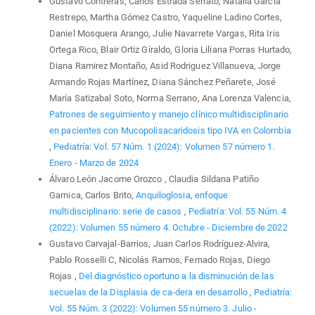
Gustavo Contreras, Carlos Estrada Serrato, Natalia García
Restrepo, Martha Gómez Castro, Yaqueline Ladino Cortes,
Daniel Mosquera Arango, Julie Navarrete Vargas, Rita Iris
Ortega Rico, Blair Ortiz Giraldo, Gloria Liliana Porras Hurtado,
Diana Ramirez Montaño, Asid Rodriguez Villanueva, Jorge
Armando Rojas Martínez, Diana Sánchez Peñarete, José
María Satizabal Soto, Norma Serrano, Ana Lorenza Valencia,
Patrones de seguimiento y manejo clínico multidisciplinario
en pacientes con Mucopolisacaridosis tipo IVA en Colombia
,
Pediatría: Vol. 57 Núm. 1 (2024): Volumen 57 número 1.
Enero - Marzo de 2024
Álvaro León Jacome Orozco , Claudia Sildana Patiño
Garnica, Carlos Brito,
Anquiloglosia, enfoque
multidisciplinario: serie de casos
,
Pediatría: Vol. 55 Núm. 4
(2022): Volumen 55 número 4. Octubre - Diciembre de 2022
Gustavo Carvajal-Barrios, Juan Carlos Rodríguez-Alvira,
Pablo Rosselli C, Nicolás Ramos, Fernado Rojas, Diego
Rojas ,
Del diagnóstico oportuno a la disminución de las
secuelas de la Displasia de ca-dera en desarrollo
,
Pediatría:
Vol. 55 Núm. 3 (2022): Volumen 55 número 3. Julio -