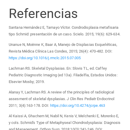
Referencias
Santana Hernández E, Tamayo Víctor. Condrodisplasia metafisaria
tipo Schmid: presentación de un caso. Scielo. 2015; 19(6): 629-634.
Unanue N, Moënne K, Baar A, Manejo de Displasias Esqueléticas,
Revista Médica Clínica Las Condes, 2015; 26(4): 470-482. DOI:
https://doi.org/10.1016/j.rmclc.2015.07.005
Lachman RS. Skeletal Dysplasias. En: Slovis TL, ed. Caffey
Pediatric Diagnostic Imaging (ed 13a). Filadelfia, Estados Unidos:
Elsevier Mosby; 2019.
Alanay Y, Lachman RS. A review of the principles of radiological
assesment of skeletal dysplasias. J Clin Res Pediatr Endocrinol
2011; 3(4):163-178. DOI:
https://doi.org/10.4274/jcrpe.463
Al Kaissi A, Ghachem M, Nabil N, Kenis V, Melchenki E, Morenko E,
y cols. Schmid's Type of Metaphyseal Chondrodysplasia: Diagnosis
and Management. Orthop Surg. 2018;10(3):241-246. DOI: