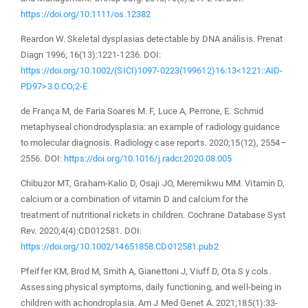
https://doi.org/10.1111/os.12382
Reardon W. Skeletal dysplasias detectable by DNA análisis. Prenat
Diagn 1996; 16(13):1221-1236. DOI:
https://doi.org/10.1002/(SICI)1097-0223(199612)16:13<1221::AID-
PD97>3.0.CO;2-E
de França M, de Faria Soares M. F, Luce A, Perrone, E. Schmid
metaphyseal chondrodysplasia: an example of radiology guidance
to molecular diagnosis. Radiology case reports. 2020;15(12), 2554–
2556. DOI:
https://doi.org/10.1016/j.radcr.2020.08.005
Chibuzor MT, Graham-Kalio D, Osaji JO, Meremikwu MM. Vitamin D,
calcium or a combination of vitamin D and calcium for the
treatment of nutritional rickets in children. Cochrane Database Syst
Rev. 2020;4(4):CD012581. DOI:
https://doi.org/10.1002/14651858.CD012581.pub2
Pfeiffer KM, Brod M, Smith A, Gianettoni J, Viuff D, Ota S y cols.
Assessing physical symptoms, daily functioning, and well-being in
children with achondroplasia. Am J Med Genet A. 2021;185(1):33-