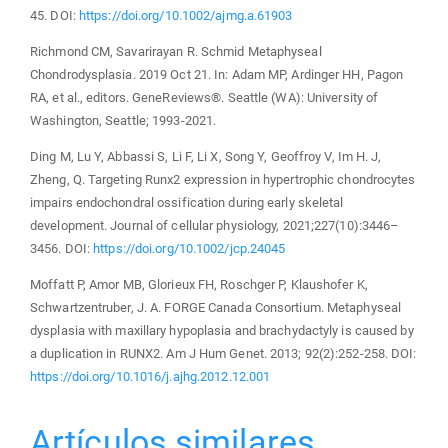
45. DOI:
https://doi.org/10.1002/ajmg.a.61903
Richmond CM, Savarirayan R. Schmid Metaphyseal
Chondrodysplasia. 2019 Oct 21. In: Adam MP, Ardinger HH, Pagon
RA, et al., editors. GeneReviews®. Seattle (WA): University of
Washington, Seattle; 1993-2021.
Ding M, Lu Y, Abbassi S, Li F, Li X, Song Y, Geoffroy V, Im H. J,
Zheng, Q. Targeting Runx2 expression in hypertrophic chondrocytes
impairs endochondral ossification during early skeletal
development. Journal of cellular physiology, 2021;227(10):3446–
3456. DOI:
https://doi.org/10.1002/jcp.24045
Moffatt P, Amor MB, Glorieux FH, Roschger P, Klaushofer K,
Schwartzentruber, J. A. FORGE Canada Consortium. Metaphyseal
dysplasia with maxillary hypoplasia and brachydactyly is caused by
a duplication in RUNX2. Am J Hum Genet. 2013; 92(2):252-258. DOI:
https://doi.org/10.1016/j.ajhg.2012.12.001
Artículos similares