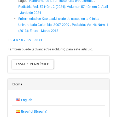
Lagos,
Panorama de la fenilcetonuria en Colombia
,
Pediatría: Vol. 57 Núm. 2 (2024): Volumen 57 número 2. Abril
- Junio de 2024
Enfermedad de Kawasaki: serie de casos en la Clínica
Universitaria Colombia, 2007-2009
,
Pediatría: Vol. 46 Núm. 1
(2013): Enero - Marzo 2013
1
2
3
4
5
6
7
8
9
10
>
>>
También puede {advancedSearchLink} para este artículo.
Enviar
ENVIAR UN ARTÍCULO
un
artículo
Idioma
English
Español (España)