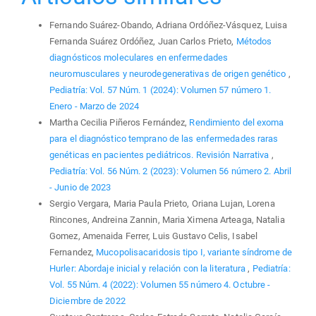
Fernando Suárez-Obando, Adriana Ordóñez-Vásquez, Luisa
Fernanda Suárez Ordóñez, Juan Carlos Prieto,
Métodos
diagnósticos moleculares en enfermedades
neuromusculares y neurodegenerativas de origen genético
,
Pediatría: Vol. 57 Núm. 1 (2024): Volumen 57 número 1.
Enero - Marzo de 2024
Martha Cecilia Piñeros Fernández,
Rendimiento del exoma
para el diagnóstico temprano de las enfermedades raras
genéticas en pacientes pediátricos. Revisión Narrativa
,
Pediatría: Vol. 56 Núm. 2 (2023): Volumen 56 número 2. Abril
- Junio de 2023
Sergio Vergara, Maria Paula Prieto, Oriana Lujan, Lorena
Rincones, Andreina Zannin, Maria Ximena Arteaga, Natalia
Gomez, Amenaida Ferrer, Luis Gustavo Celis, Isabel
Fernandez,
Mucopolisacaridosis tipo I, variante síndrome de
Hurler: Abordaje inicial y relación con la literatura
,
Pediatría:
Vol. 55 Núm. 4 (2022): Volumen 55 número 4. Octubre -
Diciembre de 2022