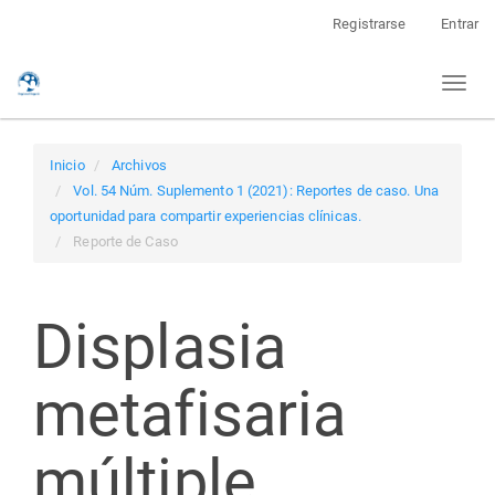
Navegación
Registrarse
Entrar
principal
Contenido
Toggl
principal
naviga
Barra
lateral
Inicio
Archivos
Vol. 54 Núm. Suplemento 1 (2021): Reportes de caso. Una
oportunidad para compartir experiencias clínicas.
Reporte de Caso
Displasia
metafisaria
múltiple.