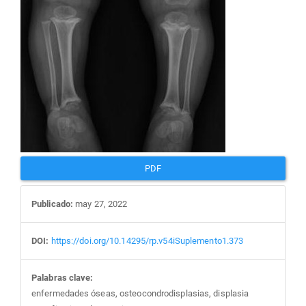
PDF
Publicado:
may 27, 2022
DOI:
https://doi.org/10.14295/rp.v54iSuplemento1.373
Palabras clave:
enfermedades óseas, osteocondrodisplasias, displasia