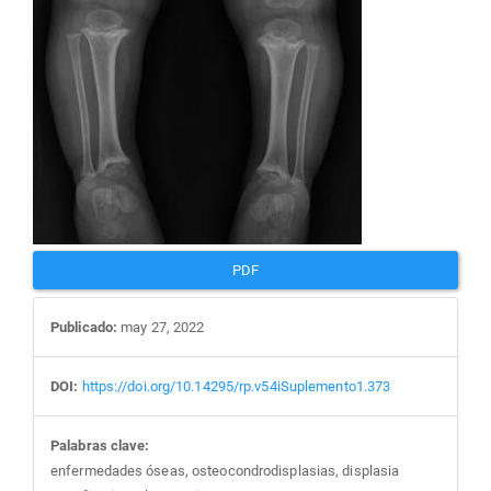
PDF
Publicado:
may 27, 2022
DOI:
https://doi.org/10.14295/rp.v54iSuplemento1.373
Palabras clave:
enfermedades óseas, osteocondrodisplasias, displasia