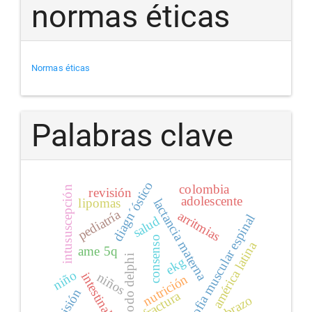
normas éticas
Normas éticas
Palabras clave
diagn´óstico
colombia
intususcepción
revisión
adolescente
lipomas
lactancia materna
pediatría
arritmias
atrofia muscular espinal
salud
consenso
américa latina
ame 5q
método delphi
ekg
niño
niños
intestinal
nutrición
visión
fractura
antebrazo