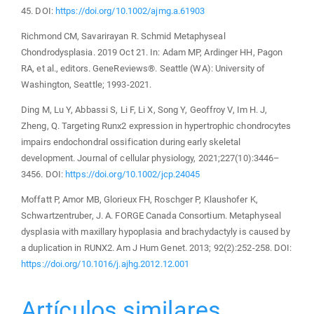
45. DOI:
https://doi.org/10.1002/ajmg.a.61903
Richmond CM, Savarirayan R. Schmid Metaphyseal
Chondrodysplasia. 2019 Oct 21. In: Adam MP, Ardinger HH, Pagon
RA, et al., editors. GeneReviews®. Seattle (WA): University of
Washington, Seattle; 1993-2021.
Ding M, Lu Y, Abbassi S, Li F, Li X, Song Y, Geoffroy V, Im H. J,
Zheng, Q. Targeting Runx2 expression in hypertrophic chondrocytes
impairs endochondral ossification during early skeletal
development. Journal of cellular physiology, 2021;227(10):3446–
3456. DOI:
https://doi.org/10.1002/jcp.24045
Moffatt P, Amor MB, Glorieux FH, Roschger P, Klaushofer K,
Schwartzentruber, J. A. FORGE Canada Consortium. Metaphyseal
dysplasia with maxillary hypoplasia and brachydactyly is caused by
a duplication in RUNX2. Am J Hum Genet. 2013; 92(2):252-258. DOI:
https://doi.org/10.1016/j.ajhg.2012.12.001
Artículos similares