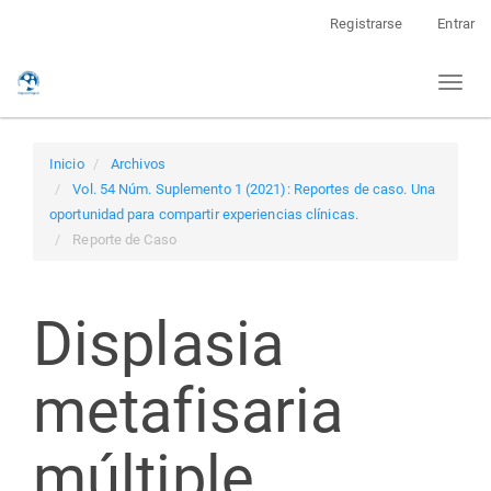
Navegación
Registrarse
Entrar
principal
Contenido
Toggl
principal
naviga
Barra
lateral
Inicio
Archivos
Vol. 54 Núm. Suplemento 1 (2021): Reportes de caso. Una
oportunidad para compartir experiencias clínicas.
Reporte de Caso
Displasia
metafisaria
múltiple.