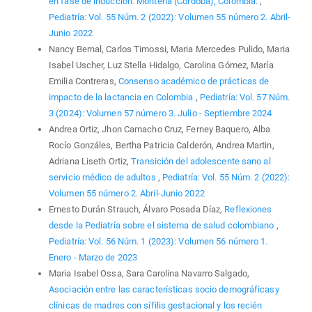
en fase de inducción. Montería (Córdoba), Colombia.
,
Pediatría: Vol. 55 Núm. 2 (2022): Volumen 55 número 2. Abril-
Junio 2022
Nancy Bernal, Carlos Timossi, Maria Mercedes Pulido, Maria
Isabel Uscher, Luz Stella Hidalgo, Carolina Gómez, María
Emilia Contreras,
Consenso académico de prácticas de
impacto de la lactancia en Colombia
,
Pediatría: Vol. 57 Núm.
3 (2024): Volumen 57 número 3. Julio - Septiembre 2024
Andrea Ortiz, Jhon Camacho Cruz, Ferney Baquero, Alba
Rocío Gonzáles, Bertha Patricia Calderón, Andrea Martin,
Adriana Liseth Ortiz,
Transición del adolescente sano al
servicio médico de adultos
,
Pediatría: Vol. 55 Núm. 2 (2022):
Volumen 55 número 2. Abril-Junio 2022
Ernesto Durán Strauch, Álvaro Posada Díaz,
Reflexiones
desde la Pediatría sobre el sistema de salud colombiano
,
Pediatría: Vol. 56 Núm. 1 (2023): Volumen 56 número 1.
Enero - Marzo de 2023
Maria Isabel Ossa, Sara Carolina Navarro Salgado,
Asociación entre las características socio demográficasy
clínicas de madres con sífilis gestacional y los recién