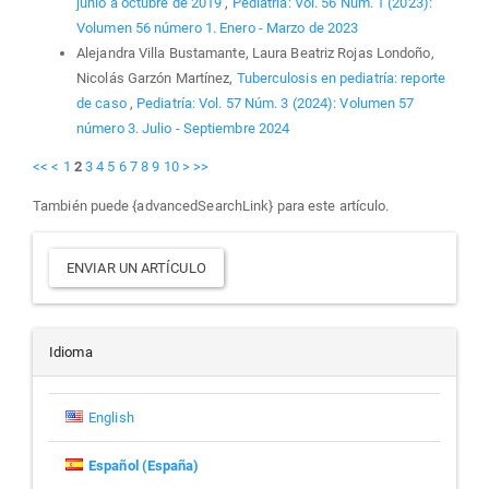
junio a octubre de 2019
,
Pediatría: Vol. 56 Núm. 1 (2023):
Volumen 56 número 1. Enero - Marzo de 2023
Alejandra Villa Bustamante, Laura Beatriz Rojas Londoño,
Nicolás Garzón Martínez,
Tuberculosis en pediatría: reporte
de caso
,
Pediatría: Vol. 57 Núm. 3 (2024): Volumen 57
número 3. Julio - Septiembre 2024
<<
<
1
2
3
4
5
6
7
8
9
10
>
>>
También puede {advancedSearchLink} para este artículo.
Enviar
ENVIAR UN ARTÍCULO
un
artículo
Idioma
English
Español (España)