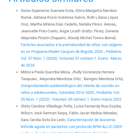
Sonia Esperanza Guevara-Suta, Olivia Margarita Narváez-
Rumié, Adriana Rocío Gutiérrez-Galvis, Ruth Liliana López
Cruz, Martha Milena Díaz-Cedeño, Natalia Pérez- Arenas,
Jeannette Polo-Cueto, Angie Liceth Grattz- Pérez, Daniela
Alejandra Pinzón-Chaparro, Wendy Michel Torres-Bernal,
Factores asociados a la prematuridad de niños con oxígeno
en un Programa Madre Canguro de Bogotá, 2020
,
Pediatría:
Vol. 57 Núm. 1 (2024): Volumen 57 número 1. Enero - Marzo
de 2024
Mónica Paola Quemba Mesa, Jhully Constanza Herrera
Tarapues , Alejandra Mendoza Ortiz , Benigno Mendoza Ortiz,
Comportamiento epidemiológico del intento de suicidio en
niños y adolescentes, Colombia 2016-2020
,
Pediatría: Vol.
55 Núm. 1 (2022): Volumen 55 número 1. Enero-marzo 2022
Shirly Carolina Villadiego Peña, Luisa Fernanda Ruiz Espitia,
Wilson José German Serpa, Fabio Javier Molina-Morales,
Sara Cecilia Soto-De León,
Caracterización de leucemia
linfoide aguda en pacientes con protocolo BFM-ALLIC-2009