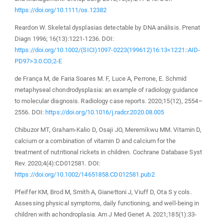
https://doi.org/10.1111/os.12382
Reardon W. Skeletal dysplasias detectable by DNA análisis. Prenat
Diagn 1996; 16(13):1221-1236. DOI:
https://doi.org/10.1002/(SICI)1097-0223(199612)16:13<1221::AID-
PD97>3.0.CO;2-E
de França M, de Faria Soares M. F, Luce A, Perrone, E. Schmid
metaphyseal chondrodysplasia: an example of radiology guidance
to molecular diagnosis. Radiology case reports. 2020;15(12), 2554–
2556. DOI:
https://doi.org/10.1016/j.radcr.2020.08.005
Chibuzor MT, Graham-Kalio D, Osaji JO, Meremikwu MM. Vitamin D,
calcium or a combination of vitamin D and calcium for the
treatment of nutritional rickets in children. Cochrane Database Syst
Rev. 2020;4(4):CD012581. DOI:
https://doi.org/10.1002/14651858.CD012581.pub2
Pfeiffer KM, Brod M, Smith A, Gianettoni J, Viuff D, Ota S y cols.
Assessing physical symptoms, daily functioning, and well-being in
children with achondroplasia. Am J Med Genet A. 2021;185(1):33-