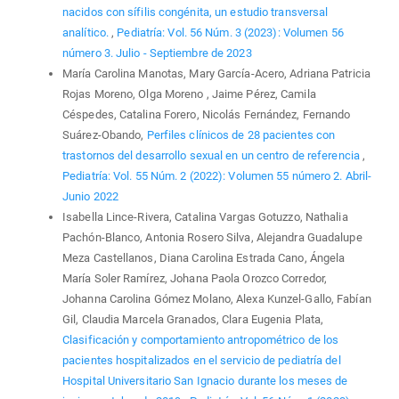
nacidos con sífilis congénita, un estudio transversal
analítico.
,
Pediatría: Vol. 56 Núm. 3 (2023): Volumen 56
número 3. Julio - Septiembre de 2023
María Carolina Manotas, Mary García-Acero, Adriana Patricia
Rojas Moreno, Olga Moreno , Jaime Pérez, Camila
Céspedes, Catalina Forero, Nicolás Fernández, Fernando
Suárez-Obando,
Perfiles clínicos de 28 pacientes con
trastornos del desarrollo sexual en un centro de referencia
,
Pediatría: Vol. 55 Núm. 2 (2022): Volumen 55 número 2. Abril-
Junio 2022
Isabella Lince-Rivera, Catalina Vargas Gotuzzo, Nathalia
Pachón-Blanco, Antonia Rosero Silva, Alejandra Guadalupe
Meza Castellanos, Diana Carolina Estrada Cano, Ángela
María Soler Ramírez, Johana Paola Orozco Corredor,
Johanna Carolina Gómez Molano, Alexa Kunzel-Gallo, Fabían
Gil, Claudia Marcela Granados, Clara Eugenia Plata,
Clasificación y comportamiento antropométrico de los
pacientes hospitalizados en el servicio de pediatría del
Hospital Universitario San Ignacio durante los meses de