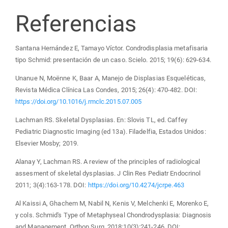
Referencias
Santana Hernández E, Tamayo Víctor. Condrodisplasia metafisaria
tipo Schmid: presentación de un caso. Scielo. 2015; 19(6): 629-634.
Unanue N, Moënne K, Baar A, Manejo de Displasias Esqueléticas,
Revista Médica Clínica Las Condes, 2015; 26(4): 470-482. DOI:
https://doi.org/10.1016/j.rmclc.2015.07.005
Lachman RS. Skeletal Dysplasias. En: Slovis TL, ed. Caffey
Pediatric Diagnostic Imaging (ed 13a). Filadelfia, Estados Unidos:
Elsevier Mosby; 2019.
Alanay Y, Lachman RS. A review of the principles of radiological
assesment of skeletal dysplasias. J Clin Res Pediatr Endocrinol
2011; 3(4):163-178. DOI:
https://doi.org/10.4274/jcrpe.463
Al Kaissi A, Ghachem M, Nabil N, Kenis V, Melchenki E, Morenko E,
y cols. Schmid's Type of Metaphyseal Chondrodysplasia: Diagnosis
and Management. Orthop Surg. 2018;10(3):241-246. DOI: