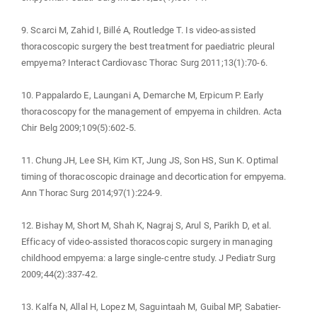
9. Scarci M, Zahid I, Billé A, Routledge T. Is video-assisted
thoracoscopic surgery the best treatment for paediatric pleural
empyema? Interact Cardiovasc Thorac Surg 2011;13(1):70-6.
10. Pappalardo E, Laungani A, Demarche M, Erpicum P. Early
thoracoscopy for the management of empyema in children. Acta
Chir Belg 2009;109(5):602-5.
11. Chung JH, Lee SH, Kim KT, Jung JS, Son HS, Sun K. Optimal
timing of thoracoscopic drainage and decortication for empyema.
Ann Thorac Surg 2014;97(1):224-9.
12. Bishay M, Short M, Shah K, Nagraj S, Arul S, Parikh D, et al.
Efficacy of video-assisted thoracoscopic surgery in managing
childhood empyema: a large single-centre study. J Pediatr Surg
2009;44(2):337-42.
13. Kalfa N, Allal H, Lopez M, Saguintaah M, Guibal MP, Sabatier-