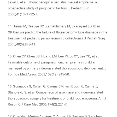
Laval E, et al. Thoracoscopy in pediatric pleural empyema: a
prospective study of prognostic factors. J Pediatr Surg
2006;41(10):1732-7.
14. Jamal M, Reebye SC, Zamakhshary M, Skarsgard ED, Blair
GK.Can we predict the failure of thoracostomy tube drainage in the
treatment of pediatric parapneumonic collections? J Pediatr Surg
2005;40(5):838-41.
15. Chen CY, Chen JS, Huang LM, Lee PI, Lu CY, Lee YC, et al.
Favorable outcome of parapneumonic empyema in children
managed by primary video-assisted thoracoscopic debridement. J
Formos Med Assoc 2003;102(12):845-50.
16. Sonnappa S, Cohen G, Owens CM, van Doorn C, Cairns J,
Stanojevic S, et al. Comparison of urokinase and video-assisted
thoracoscopic surgery for treatment of childhood empyema. Am J
Respir Crit Care Med 2006;174(2):221-7.
17. Obando I, Muñoz-Almagro C, Arroyo LA, Tarrago D, Sanchez-