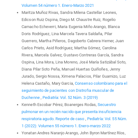
Volumen 54 número 1. Enero-Marzo 2021
Maritza Muñoz Rivas, Sandra Milena Castellar Leones,
Edicson Ruiz Ospina, Diego M. Chaustre Ruiz, Rogelio
Camacho Echeverri, Maria Eugenia Miño Arango, Blanca
Doris Rodríguez, Lina Marcela Tavera Saldaña, Pilar
Guerrero, Martha Piñeros, Dagoberto Cabrera Hemer, Juan
Carlos Prieto, Asid Rodríguez, Martha Gómez, Carolina
Rivera, Marcela Galvez, Gustavo Contreras García, Sandra
Ospina, Lina Mora, Lina Moreno, José María Satizábal Soto,
Diana Pilar Soto Peña, Manuel Huertas Quiñoñes, Jenny
Jurado, Sergio Nossa, Ximena Palacios, Pilar Guarnizo, Luz
Helena Castaño, Mary Garcia,
Consenso colombiano para el
seguimiento de pacientes con Distrofia muscular de
Duchenne
,
Pediatría: Vol. 52 Núm. 3 (2019)
Kenneth Escobar Pérez, Boanerges Rodas,
Secuestro
pulmonar en un recién nacido que presenta insuficiencia
respiratoria agudo. Reporte de caso
,
Pediatría: Vol. 55 Núm.
1 (2022): Volumen 55 número 1. Enero-marzo 2022
Yonatan Andres Naranjo Arango, John Byron Martínez Ríos,