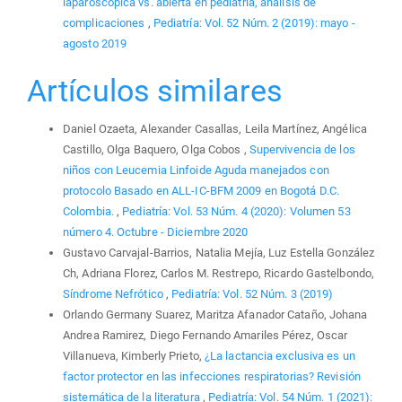
laparoscópica vs. abierta en pediatría, análisis de
complicaciones
,
Pediatría: Vol. 52 Núm. 2 (2019): mayo -
agosto 2019
Artículos similares
Daniel Ozaeta, Alexander Casallas, Leila Martínez, Angélica
Castillo, Olga Baquero, Olga Cobos ,
Supervivencia de los
niños con Leucemia Linfoide Aguda manejados con
protocolo Basado en ALL-IC-BFM 2009 en Bogotá D.C.
Colombia.
,
Pediatría: Vol. 53 Núm. 4 (2020): Volumen 53
número 4. Octubre - Diciembre 2020
Gustavo Carvajal-Barrios, Natalia Mejía, Luz Estella González
Ch, Adriana Florez, Carlos M. Restrepo, Ricardo Gastelbondo,
Síndrome Nefrótico
,
Pediatría: Vol. 52 Núm. 3 (2019)
Orlando Germany Suarez, Maritza Afanador Cataño, Johana
Andrea Ramirez, Diego Fernando Amariles Pérez, Oscar
Villanueva, Kimberly Prieto,
¿La lactancia exclusiva es un
factor protector en las infecciones respiratorias? Revisión
sistemática de la literatura
,
Pediatría: Vol. 54 Núm. 1 (2021):