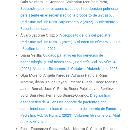
Galo Veintemilla Granados, Valentina Martínez Parra,
Secuestro pulmonar como causa de hipertensión pulmonar
persistente en el recién nacido: a propósito de un caso.
,
Pediatría: Vol. 55 Núm. Suplemento 2 (2022): Suplemento 2.
Reportes de casos
Álvaro Jacome Orozco,
A propósito del día del pediatra
,
Pediatría: Vol. 55 Núm. 3 (2022): Volumen 55 número 3. Julio
- Septiembre de 2022
Diana Velilla,
Cuidado paliativo en los servicios de
neonatología: ¿Será necesario?
,
Pediatría: Vol. 56 Núm. 4
(2023): Volumen 56 número 4. Octubre- Diciembre de 2023
Olga Moreno, Angela Paredes, Adriana Patricia Rojas
Moreno, Iliana De los Reyes, Ernesto Rueda, Diego Medina,
Jaime Bernal, Juan C. Prieto, Roser Pujol, Javier Benítez,
Jordi Surrallés, Fernando Suárez-Obando,
Diagnóstico
citogenético de AF en una cohorte de pacientes con
características clínicas de sospecha de anemia de Fanconi
,
Pediatría: Vol. 56 Núm. 2 (2023): Volumen 56 número 2. Abril
- Junio de 2023
Sonia Esperanza Guevara Suta, Martha O. Ospina-Rubiano,