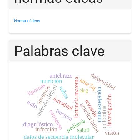
Normas éticas
Palabras clave
deformidad
antebrazo
lactancia materna
ame 5q
nutrición
lipomas
método delphi
arritmias
niños
intususcepción
ekg
investigación
intestinal
revisión
niño
américa latina
colombia
fractura
consenso
pediatría
diagn´óstico
infección
salud
visión
datos de secuencia molecular