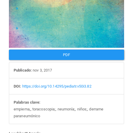
PDF
Publicado:
nov 3, 2017
DOI:
https://doi.org/10.14295/pediatr.v50i3.82
Palabras clave:
empiema,, toracoscopia;, neumonía;, niños;, derrame
paraneumónico