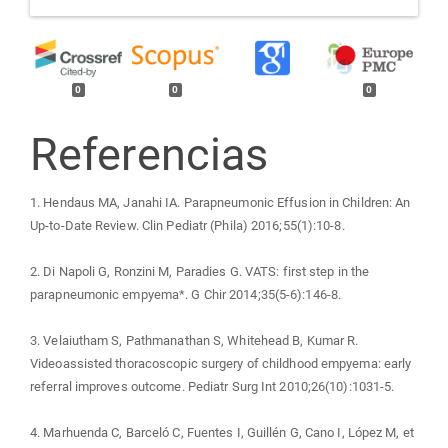
0
0
0
Referencias
1. Hendaus MA, Janahi IA. Parapneumonic Effusion in Children: An
Up-to-Date Review. Clin Pediatr (Phila) 2016;55(1):10-8.
2. Di Napoli G, Ronzini M, Paradies G. VATS: first step in the
parapneumonic empyema*. G Chir 2014;35(5-6):146-8.
3. Velaiutham S, Pathmanathan S, Whitehead B, Kumar R.
Videoassisted thoracoscopic surgery of childhood empyema: early
referral improves outcome. Pediatr Surg Int 2010;26(10):1031-5.
4. Marhuenda C, Barceló C, Fuentes I, Guillén G, Cano I, López M, et