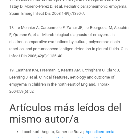
Tatay D, Moreno-Perez D, et al. Pediatric parapneumonic empyema,
Spain. Emerg Infect Dis 2008;14(9):1390-7.
18. Le Monnier A, Carbonnelle E, Zahar JR, Le Bourgeois M, Abachin
E, Quesne G, et al. Microbiological diagnosis of empyema in
children: comparative evaluations by culture, polymerase chain
reaction, and pneumococcal antigen detection in pleural fluids. Clin
Infect Dis 2006;42(8):1135-40.
19. Eastham KM, Freeman R, Kearns AM, Eltringham G, Clark J,
Leeming J, et al. Clinical features, aetiology and outcome of
empyema in children in the north east of England. Thorax
2004;59(6):52
Artículos más leídos del
mismo autor/a
Loochkartt Angelo, Katherine Bravo,
Apendicectomía