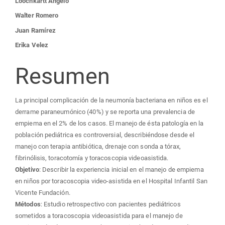
Contenido
Loochkartt Angelo
Walter Romero
principal
Juan Ramírez
Erika Velez
del
Resumen
artículo
La principal complicación de la neumonía bacteriana en niños es el
derrame paraneumónico (40%) y se reporta una prevalencia de
empiema en el 2% de los casos. El manejo de ésta patología en la
población pediátrica es controversial, describiéndose desde el
manejo con terapia antibiótica, drenaje con sonda a tórax,
fibrinólisis, toracotomía y toracoscopia videoasistida.
Objetivo
: Describir la experiencia inicial en el manejo de empiema
en niños por toracoscopia video-asistida en el Hospital Infantil San
Vicente Fundación.
Métodos
: Estudio retrospectivo con pacientes pediátricos
sometidos a toracoscopia videoasistida para el manejo de