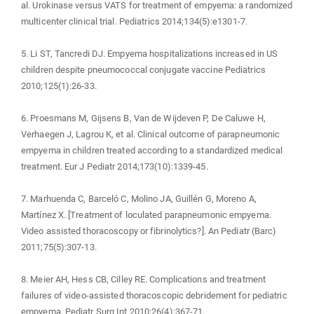
al. Urokinase versus VATS for treatment of empyema: a randomized
multicenter clinical trial. Pediatrics 2014;134(5):e1301-7.
5. Li ST, Tancredi DJ. Empyema hospitalizations increased in US
children despite pneumococcal conjugate vaccine Pediatrics
2010;125(1):26-33.
6. Proesmans M, Gijsens B, Van de Wijdeven P, De Caluwe H,
Verhaegen J, Lagrou K, et al. Clinical outcome of parapneumonic
empyema in children treated according to a standardized medical
treatment. Eur J Pediatr 2014;173(10):1339-45.
7. Marhuenda C, Barceló C, Molino JA, Guillén G, Moreno A,
Martínez X. [Treatment of loculated parapneumonic empyema.
Video assisted thoracoscopy or fibrinolytics?]. An Pediatr (Barc)
2011;75(5):307-13.
8. Meier AH, Hess CB, Cilley RE. Complications and treatment
failures of video-assisted thoracoscopic debridement for pediatric
empyema. Pediatr Surg Int 2010;26(4):367-71.