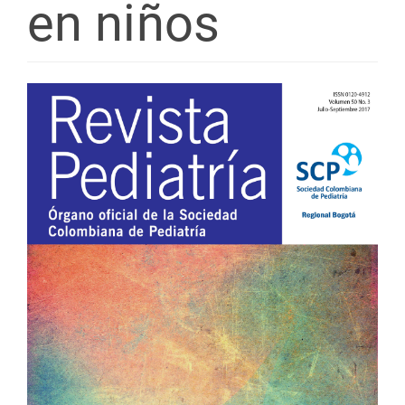
en niños
Barra
lateral
del
artículo