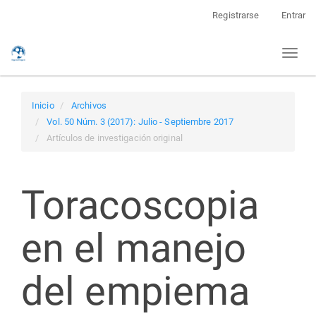
Navegación
Registrarse
Entrar
principal
Contenido
Toggl
principal
naviga
Barra
lateral
Inicio
Archivos
Vol. 50 Núm. 3 (2017): Julio - Septiembre 2017
Artículos de investigación original
Toracoscopia
en el manejo
del empiema