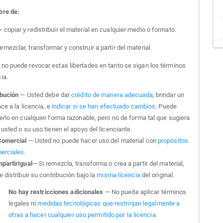
bre de:
 -
copiar y redistribuir el material en cualquier medio o formato.
emezclar, transformar y construir a partir del material
a no puede revocar estas libertades en tanto se sigan los términos
cia.
ibución
— Usted debe dar
crédito de manera adecuada
, brindar un
ce a la licencia, e
indicar si se han efectuado cambios
. Puede
erlo en cualquier forma razonable, pero no de forma tal que sugiera
usted o su uso tienen el apoyo del licenciante.
omercial
— Usted no puede hacer uso del material con
propósitos
erciales
.
partirIgual
— Si remezcla, transforma o crea a partir del material,
 distribuir su contribución bajo la
misma licencia
del original.
No hay restricciones adicionales
— No puede aplicar términos
legales ni
medidas tecnológicas que restrinjan legalmente a
otras a hacer cualquier uso permitido por la licencia.