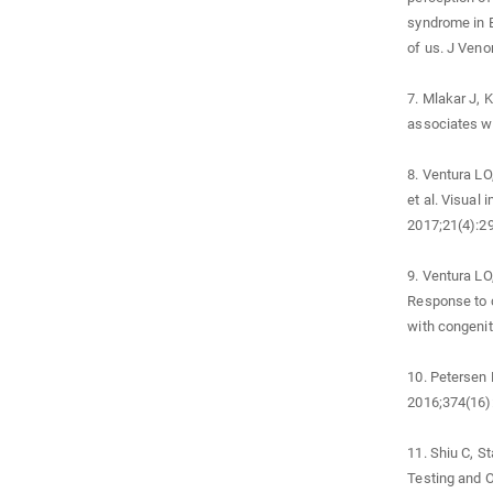
syndrome in B
of us. J Veno
7. Mlakar J, K
associates wi
8. Ventura LO
et al. Visual
2017;21(4):2
9. Ventura LO
Response to c
with congenit
10. Petersen
2016;374(16)
11. Shiu C, St
Testing and O