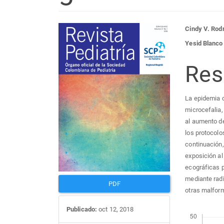
Barra
Con
Cindy V. Rod
Yesid Blanco
lateral
prin
Re
del
del
La epidemia d
artículo
artí
microcefalia,
al aumento de
los protocolo
continuación
exposición al
ecográficas p
mediante rad
PDF
otras malform
Publicado:
oct 12, 2018
Descargas