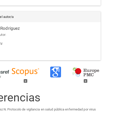
el autor/a
 Rodríguez
utor:
74
0
0
erencias
ez N. Protocolo de vigilancia en salud pública enfermedad por virus