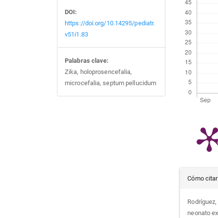
DOI:
https://doi.org/10.14295/pediatr.
v51i1.83
Palabras clave:
Zika, holoprosencefalia,
microcefalia, septum pellucidum
Det
Cómo citar
del
Rodríguez, 
neonato ex