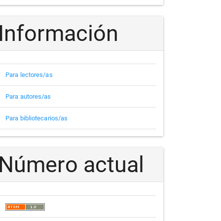
Información
Para lectores/as
Para autores/as
Para bibliotecarios/as
Número actual