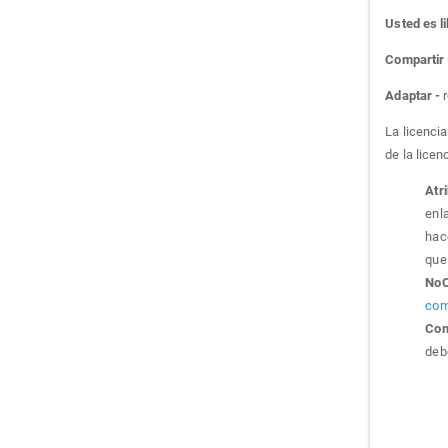
Usted es li
Compartir
Adaptar -
r
La licenci
de la licen
Atr
enla
hac
que 
NoC
com
Com
debe