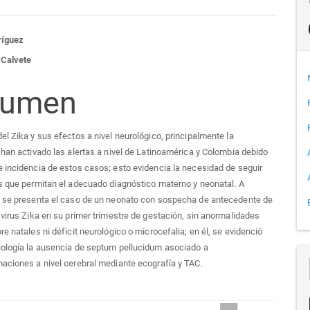
tenido
ríguez
 Calvete
cipal
sumen
el Zika y sus efectos a nivel neurológico, principalmente la
culo
 han activado las alertas a nivel de Latinoamérica y Colombia debido
 incidencia de estos casos; esto evidencia la necesidad de seguir
s que permitan el adecuado diagnóstico materno y neonatal. A
, se presenta el caso de un neonato con sospecha de antecedente de
 virus Zika en su primer trimestre de gestación, sin anormalidades
re natales ni déficit neurológico o microcefalia; en él, se evidenció
iología la ausencia de septum pellucidum asociado a
aciones a nivel cerebral mediante ecografía y TAC.