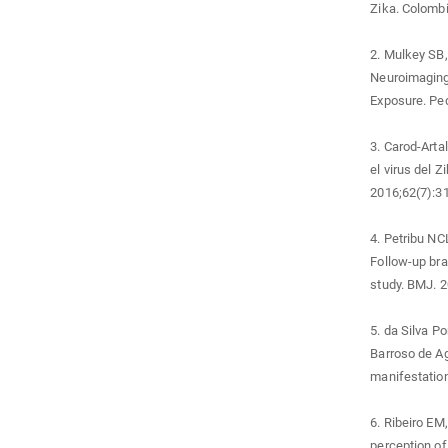
Zika. Colombi
2. Mulkey SB,
Neuroimaging
Exposure. Ped
3. Carod-Arta
el virus del 
2016;62(7):3
4. Petribu NC
Follow-up bra
study. BMJ. 2
5. da Silva P
Barroso de Agu
manifestation
6. Ribeiro EM
perception of