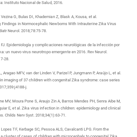
a: Instituto Nacional de Salud, 2016.
 Vezina G, Bulas DI, Khademian Z, Blask A, Kousa, et al.
 Findings in Normocephalic Newborns With Intrauterine Zika Virus
iatr Neurol. 2018;78:75-78.
l FJ. Epidemiología y complicaciones neurológicas de la infección por
Zika: un nuevo virus neurotropo emergente en 2016. Rev Neurol.
17-28.
L, Aragao MFV, van der Linden V, Parizel P, Jungmann P, Araújo L, et al.
in imaging of 37 children with congenital Zika syndrome: case series
017;359:j4188-j.
one MV, Moura Pone S, Araujo Zin A, Barros Mendes PH, Senra Aibe M,
iar E, et al. Zika virus infection in children: epidemiology and clinical
s. Childs Nerv Syst. 2018;34(1):63-71.
, Lopes TF, Kerbage SC, Pessoa ALS, Cavalcanti LPG. From the
 a cluster of cases of children with microcephaly to congenital Zika