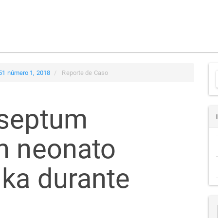
 51 número 1, 2018
Reporte de Caso
 septum
a
n neonato
ika durante