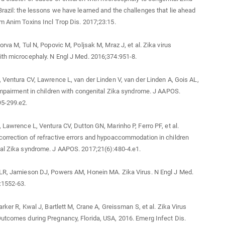
razil: the lessons we have learned and the challenges that lie ahead
m Anim Toxins Incl Trop Dis. 2017;23:15.
orva M, Tul N, Popovic M, Poljsak M, Mraz J, et al. Zika virus
th microcephaly. N Engl J Med. 2016;374:951-8.
, Ventura CV, Lawrence L, van der Linden V, van der Linden A, Gois AL,
 impairment in children with congenital Zika syndrome. J AAPOS.
95-299.e2.
, Lawrence L, Ventura CV, Dutton GN, Marinho P, Ferro PF, et al.
orrection of refractive errors and hypoaccommodation in children
al Zika syndrome. J AAPOS. 2017;21(6):480-4.e1.
 LR, Jamieson DJ, Powers AM, Honein MA. Zika Virus. N Engl J Med.
:1552-63.
arker R, Kwal J, Bartlett M, Crane A, Greissman S, et al. Zika Virus
utcomes during Pregnancy, Florida, USA, 2016. Emerg Infect Dis.