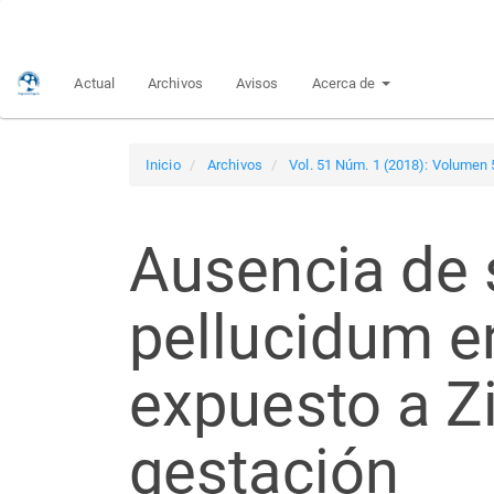
Navegación
principal
Contenido
Actual
Archivos
Avisos
Acerca de
principal
Barra
lateral
Inicio
Archivos
Vol. 51 Núm. 1 (2018): Volumen
Ausencia de
pellucidum e
expuesto a Z
gestación