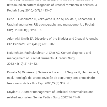
ultrasound on correct diagnosis of urachal remnants in children. J
Pediatr Surg. 2010;45(7):1433–7.
Ueno T, Hashimoto H, Yokoyama H, Ito M, Kouda K, Kanamaru H.
Urachal anomalies: Ultrasonography and management. J Pediatr
Surg. 2003;38(8):1203–7.
Arlen AM, Smith EA. Disorders of the Bladder and Cloacal Anomaly.
Clin Perinatol. 2014;41(3):695–707.
Naiditch JA, Radhakrishnan J, Chin AC. Current diagnosis and
management of urachal remnants. J Pediatr Surg.
2013;48(10):2148–52.
Donate M, Giménez J, Salinas A, Lorenzo J, Segura M, Hernández I,
et al. Patología del uraco: revisión de conjunto y presentación de
tres casos. Actas Urol Esp. 2005;29(3):332–6.
Snyder CL. Current management of umbilical abnormalities and
related anomalies. Semin Pediatr Surg. 2007;16:41–9.