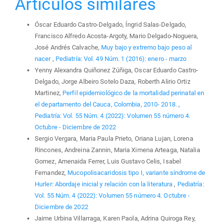
Artículos similares
Óscar Eduardo Castro-Delgado, Íngrid Salas-Delgado,
Francisco Alfredo Acosta-Argoty, Mario Delgado-Noguera,
José Andrés Calvache,
Muy bajo y extremo bajo peso al
nacer
,
Pediatría: Vol. 49 Núm. 1 (2016): enero - marzo
Yenny Alexandra Quiñonez Zúñiga, Oscar Eduardo Castro-
Delgado, Jorge Albeiro Sotelo Daza, Roberth Alirio Ortiz
Martinez,
Perfil epidemiológico de la mortalidad perinatal en
el departamento del Cauca, Colombia, 2010- 2018.
,
Pediatría: Vol. 55 Núm. 4 (2022): Volumen 55 número 4.
Octubre - Diciembre de 2022
Sergio Vergara, Maria Paula Prieto, Oriana Lujan, Lorena
Rincones, Andreina Zannin, Maria Ximena Arteaga, Natalia
Gomez, Amenaida Ferrer, Luis Gustavo Celis, Isabel
Fernandez,
Mucopolisacaridosis tipo I, variante síndrome de
Hurler: Abordaje inicial y relación con la literatura
,
Pediatría:
Vol. 55 Núm. 4 (2022): Volumen 55 número 4. Octubre -
Diciembre de 2022
Jaime Urbina Villarraga, Karen Paola, Adrina Quiroga Rey,