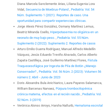
Diana Marcela Sanclemente Arias, Liliana Eugenia Lora
Vidal,
Secuencia de Moebius-Poland
,
Pediatría: Vol. 54
Núm. Suplemento 1 (2021): Reportes de caso. Una
oportunidad para compartir experiencias clínicas.
Jorge Alexis Pérez González, Osmany Martínez Lemus,
Beatriz Miranda Coello,
Hiperpotasemia no oligúrica en un
neonato de muy bajo peso.
,
Pediatría: Vol. 55 Núm.
Suplemento 2 (2022): Suplemento 2. Reportes de casos
Arturo Emilio Guerra Rodríguez, Manuel Alfredo Medellín
Vázquez, Jesús Eduardo Treviño Alvarado, Carlos Alberto
Zapata Castilleja, José Guillermo Martínez Flores,
Fístula
Traqueoesofágica por Ingesta de Pila de Botón ¿Manejo
Conservador?
,
Pediatría: Vol. 56 Núm. 2 (2023): Volumen 56
número 2. Abril - Junio de 2023
Doris Alexandra Bula Anichiarico, Laura Payares Salamanca,
William Barcenas Narvaez,
Púrpura trombocitopénica
crónica materna, efectos en el recién nacido
,
Pediatría: Vol.
52 Núm. 3 (2019)
Verónica Alonso Arroyo, Harsha Nallurib,
Hematoma escrotal