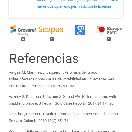
hacer cualquier uso permitido por la licencia.
0
0
0
Referencias
Vargas M, Martínez L, Baquero F. Anomalía del uraco
sobreinfectada como causa de irritabilidad en un lactante. Rev
Pediatr Aten Primaria. 2016;18:259–62.
Vavilov S, Krishnan J, Jiwane A, Shand AW. Patent urachus with
bladder prolapse. J Pediatr Surg Case Reports. 2017;24:17–20.
Orjuela C, Corredor H, Malo G. Patología del uraco Serie de casos.
Rev Urol Colomb. 2010;19(2):65–71.
Widni EE, Höllwarth ME, Haxhija EQ. The impact of preoperative