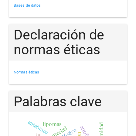
Bases de datos
Declaración de
normas éticas
Normas éticas
Palabras clave
antebrazo
lipomas
deformidad