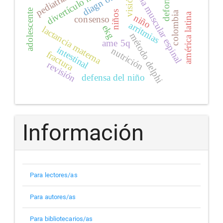
atrofia muscular espinal
divertículo meckel
diagn´óstico
pediatría
visión
adolescente
niños
colombia
américa latina
niño
consenso
arritmias
ekg
lactancia materna
método delphi
ame 5q
intestinal
nutrición
fractura
revisión
defensa del niño
Información
Para lectores/as
Para autores/as
Para bibliotecarios/as