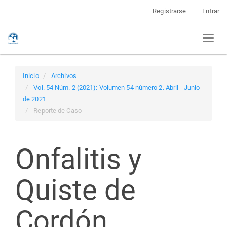
Navegación
Registrarse
Entrar
principal
Contenido
Toggl
principal
naviga
Barra
lateral
Inicio
Archivos
Vol. 54 Núm. 2 (2021): Volumen 54 número 2. Abril - Junio
de 2021
Reporte de Caso
Onfalitis y
Quiste de
Cordón