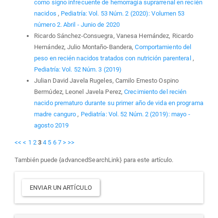
como signo infrecuente de hemorragia suprarrenal en recién
nacidos
,
Pediatría: Vol. 53 Núm. 2 (2020): Volumen 53
número 2. Abril - Junio de 2020
Ricardo Sánchez-Consuegra, Vanesa Hernández, Ricardo
Hernández, Julio Montaño-Bandera,
Comportamiento del
peso en recién nacidos tratados con nutrición parenteral
,
Pediatría: Vol. 52 Núm. 3 (2019)
Julian David Javela Rugeles, Camilo Ernesto Ospino
Bermúdez, Leonel Javela Perez,
Crecimiento del recién
nacido prematuro durante su primer año de vida en programa
madre canguro
,
Pediatría: Vol. 52 Núm. 2 (2019): mayo -
agosto 2019
<<
<
1
2
3
4
5
6
7
>
>>
También puede {advancedSearchLink} para este artículo.
Enviar
ENVIAR UN ARTÍCULO
un