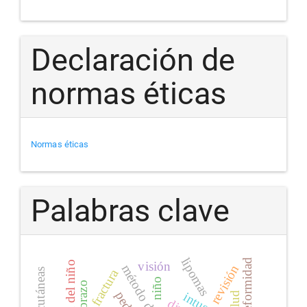
Declaración de
normas éticas
Normas éticas
Palabras clave
lipomas
deformidad
visión
defensa del niño
método delphi
revisión
fractura
niño
antebrazo
salud