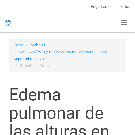
Navegación
Registrarse
Entrar
principal
Contenido
Toggl
principal
naviga
Barra
lateral
Inicio
Archivos
Vol. 55 Núm. 3 (2022): Volumen 55 número 3. Julio -
Septiembre de 2022
Reporte de Caso
Edema
pulmonar de
las alturas en