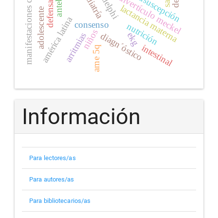
manifestaciones cutáneas
pediatría
intususcepción
divertículo meckel
lactancia materna
adolescente
américa latina
consenso
nutrición
niños
ekg
diagn´óstico
arritmias
intestinal
ame 5q
Información
Para lectores/as
Para autores/as
Para bibliotecarios/as