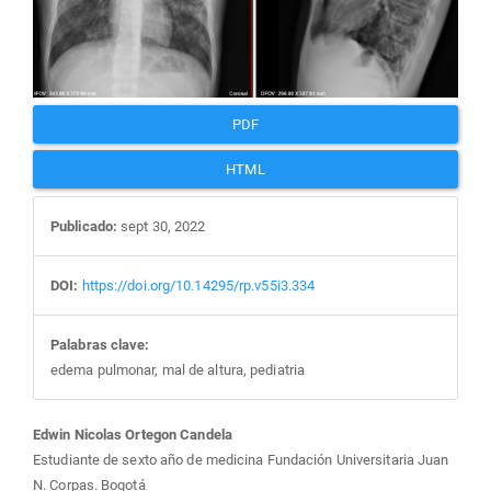
del
artículo
PDF
HTML
Publicado:
sept 30, 2022
DOI:
https://doi.org/10.14295/rp.v55i3.334
Palabras clave:
edema pulmonar, mal de altura, pediatria
Contenido
Edwin Nicolas Ortegon Candela
Estudiante de sexto año de medicina Fundación Universitaria Juan
N. Corpas. Bogotá