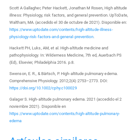
Scott A Gallagher, Peter Hackett, Jonathan M Rosen, High altitude
illness: Physiology, risk factors, and general prevention. UpToDate,
Waltham, MA. (accedido el 30 de octubre de 2021). Disponible en:
https://www.uptodate.com/contents/high-altitude-illness-
physiology-risk-factors-and-general-prevention
.
Hackett PH, Luks, AM, et al. High-altitude medicine and
pathophysiology. In: Wilderness Medicine, 7th ed, Auerbach PS
(Ed), Elsevier, Philadelphia 2016. p.8.
Swenson, E. R., & Bärtsch, P. High-altitude pulmonary edema.
Comprehensive Physiology. 2012;2(4):2753–2773. DOI:
https://doi.org/10.1002/cphy.c100029
Galager S. High-altitude pulmonary edema. 2021 (accedido el 2
noviembre 2021). Disponible en
https://www.uptodate.com/contents/high-altitude-pulmonary-
edema