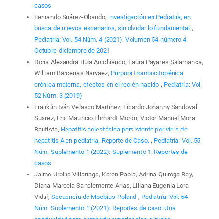
casos
Fernando Suárez-Obando,
Investigación en Pediatría, en
busca de nuevos escenarios, sin olvidar lo fundamental
,
Pediatría: Vol. 54 Núm. 4 (2021): Volumen 54 número 4.
Octubre-diciembre de 2021
Doris Alexandra Bula Anichiarico, Laura Payares Salamanca,
William Barcenas Narvaez,
Púrpura trombocitopénica
crónica materna, efectos en el recién nacido
,
Pediatría: Vol.
52 Núm. 3 (2019)
Franklin Iván Velasco Martínez, Libardo Johanny Sandoval
Suárez, Eric Mauricio Ehrhardt Morón, Victor Manuel Mora
Bautista,
Hepatitis colestásica persistente por virus de
hepatitis A en pediatría. Reporte de Caso.
,
Pediatría: Vol. 55
Núm. Suplemento 1 (2022): Suplemento 1. Reportes de
casos
Jaime Urbina Villarraga, Karen Paola, Adrina Quiroga Rey,
Diana Marcela Sanclemente Arias, Liliana Eugenia Lora
Vidal,
Secuencia de Moebius-Poland
,
Pediatría: Vol. 54
Núm. Suplemento 1 (2021): Reportes de caso. Una