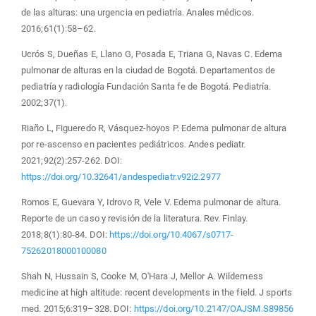
de las alturas: una urgencia en pediatría. Anales médicos.
2016;61(1):58–62.
Ucrós S, Dueñas E, Llano G, Posada E, Triana G, Navas C. Edema
pulmonar de alturas en la ciudad de Bogotá. Departamentos de
pediatría y radiología Fundación Santa fe de Bogotá. Pediatría.
2002;37(1).
Riaño L, Figueredo R, Vásquez-hoyos P. Edema pulmonar de altura
por re-ascenso en pacientes pediátricos. Andes pediatr.
2021;92(2):257-262. DOI:
https://doi.org/10.32641/andespediatr.v92i2.2977
Romos E, Guevara Y, Idrovo R, Vele V. Edema pulmonar de altura.
Reporte de un caso y revisión de la literatura. Rev. Finlay.
2018;8(1):80-84. DOI:
https://doi.org/10.4067/s0717-
75262018000100080
Shah N, Hussain S, Cooke M, O'Hara J, Mellor A. Wilderness
medicine at high altitude: recent developments in the field. J sports
med. 2015;6:319–328. DOI:
https://doi.org/10.2147/OAJSM.S89856