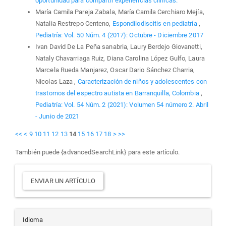
oportunidad para compartir experiencias clínicas.
María Camila Pareja Zabala, María Camila Cerchiaro Mejía,
Natalia Restrepo Centeno,
Espondilodiscitis en pediatría
,
Pediatría: Vol. 50 Núm. 4 (2017): Octubre - Diciembre 2017
Ivan David De La Peña sanabria, Laury Berdejo Giovanetti,
Nataly Chavarriaga Ruiz, Diana Carolina López Gulfo, Laura
Marcela Rueda Manjarez, Oscar Dario Sánchez Charria,
Nicolas Laza ,
Caracterización de niños y adolescentes con
trastornos del espectro autista en Barranquilla, Colombia
,
Pediatría: Vol. 54 Núm. 2 (2021): Volumen 54 número 2. Abril
- Junio de 2021
<<
<
9
10
11
12
13
14
15
16
17
18
>
>>
También puede {advancedSearchLink} para este artículo.
Enviar
ENVIAR UN ARTÍCULO
un
artículo
Idioma