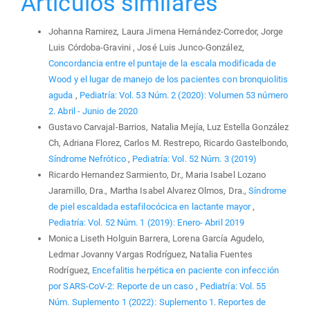
Artículos similares
Johanna Ramirez, Laura Jimena Hernández-Corredor, Jorge
Luis Córdoba-Gravini , José Luis Junco-González,
Concordancia entre el puntaje de la escala modificada de
Wood y el lugar de manejo de los pacientes con bronquiolitis
aguda
,
Pediatría: Vol. 53 Núm. 2 (2020): Volumen 53 número
2. Abril - Junio de 2020
Gustavo Carvajal-Barrios, Natalia Mejía, Luz Estella González
Ch, Adriana Florez, Carlos M. Restrepo, Ricardo Gastelbondo,
Síndrome Nefrótico
,
Pediatría: Vol. 52 Núm. 3 (2019)
Ricardo Hernandez Sarmiento, Dr., Maria Isabel Lozano
Jaramillo, Dra., Martha Isabel Alvarez Olmos, Dra.,
Síndrome
de piel escaldada estafilocócica en lactante mayor
,
Pediatría: Vol. 52 Núm. 1 (2019): Enero- Abril 2019
Monica Liseth Holguin Barrera, Lorena García Agudelo,
Ledmar Jovanny Vargas Rodríguez, Natalia Fuentes
Rodríguez,
Encefalitis herpética en paciente con infección
por SARS-CoV-2: Reporte de un caso
,
Pediatría: Vol. 55
Núm. Suplemento 1 (2022): Suplemento 1. Reportes de