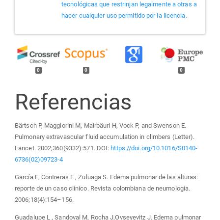
tecnológicas que restrinjan legalmente a otras a
hacer cualquier uso permitido por la licencia.
0
0
0
Referencias
Bärtsch P, Maggiorini M, Mairbäurl H, Vock P, and Swenson E.
Pulmonary extravascular fluid accumulation in climbers (Letter).
Lancet. 2002;360(9332):571. DOI:
https://doi.org/10.1016/S0140-
6736(02)09723-4
García E, Contreras E , Zuluaga S. Edema pulmonar de las alturas:
reporte de un caso clínico. Revista colombiana de neumología.
2006;18(4):154–156.
Guadalupe L , Sandoval M, Rocha J,Ovseyevitz J. Edema pulmonar