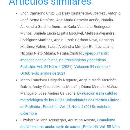
Artículos similares
Jhon Camacho Cruz, Luz Dary Castañeda-Gutiérrez , Antonio
José Serna Ramírez , Ana María Garavito Acuña, Natalia
Alexandra Gordillo Guerrero, Karla Valentina Rodríguez
Muñoz, Daniela Lucia Espitia Esquivel, Melissa Alejandra
Rodríguez Martínez, Angie Lizeth Cedano Nova, Santiago
Martínez Valero, Laura Alejandra Méndez Benítez, Jaime
Nicolás Nieto Aldana, Natalia Castillo ,
Apego infantil:
implicaciones clínicas, neurobiológicas y genéticas
,
Pediatría: Vol. 54 Núm. 4 (2021): Volumen 54 número 4.
Octubre-diciembre de 2021
Mario Francisco Delgado-Noguera, Ángela María Merchán-
Galvis, Andry Yasmid Mera-Mamián, Diana Marcela Muñoz-
Manquillo, José Andrés Calvache,
Evaluación de la calidad
metodológica de las Guías Colombianas de Práctica Clínica
en Pediatría
,
Pediatría: Vol. 48 Núm. 4 (2015): octubre -
diciembre
Elizabeth Milena Arciniegas, Agustina Acosta,
Granuloma
anular en la infancia: serie de casos
,
Pediatría: Vol. 55 Núm.