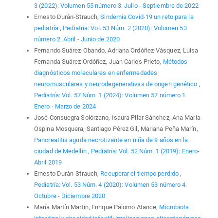
3 (2022): Volumen 55 número 3. Julio - Septiembre de 2022
Ernesto Durán-Strauch,
Sindemia Covid-19 un reto para la
pediatría
,
Pediatría: Vol. 53 Núm. 2 (2020): Volumen 53
número 2. Abril - Junio de 2020
Fernando Suárez-Obando, Adriana Ordóñez-Vásquez, Luisa
Fernanda Suárez Ordóñez, Juan Carlos Prieto,
Métodos
diagnósticos moleculares en enfermedades
neuromusculares y neurodegenerativas de origen genético
,
Pediatría: Vol. 57 Núm. 1 (2024): Volumen 57 número 1.
Enero - Marzo de 2024
José Consuegra Solórzano, Isaura Pilar Sánchez, Ana María
Ospina Mosquera, Santiago Pérez Gil, Mariana Peña Marín,
Pancreatitis aguda necrotizante en niña de 9 años en la
ciudad de Medellín
,
Pediatría: Vol. 52 Núm. 1 (2019): Enero-
Abril 2019
Ernesto Durán-Strauch,
Recuperar el tiempo perdido
,
Pediatría: Vol. 53 Núm. 4 (2020): Volumen 53 número 4.
Octubre - Diciembre 2020
María Martín Martín, Enrique Palomo Atance,
Microbiota