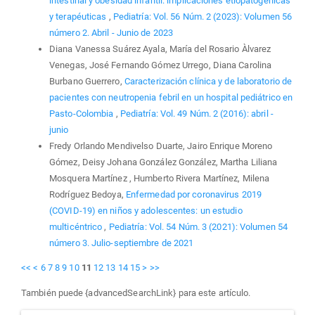
intestinal y obesidad infantil: implicaciones etiopatogénicas
y terapéuticas
,
Pediatría: Vol. 56 Núm. 2 (2023): Volumen 56
número 2. Abril - Junio de 2023
Diana Vanessa Suárez Ayala, María del Rosario Àlvarez
Venegas, José Fernando Gómez Urrego, Diana Carolina
Burbano Guerrero,
Caracterización clínica y de laboratorio de
pacientes con neutropenia febril en un hospital pediátrico en
Pasto-Colombia
,
Pediatría: Vol. 49 Núm. 2 (2016): abril -
junio
Fredy Orlando Mendivelso Duarte, Jairo Enrique Moreno
Gómez, Deisy Johana González González, Martha Liliana
Mosquera Martínez , Humberto Rivera Martínez, Milena
Rodríguez Bedoya,
Enfermedad por coronavirus 2019
(COVID-19) en niños y adolescentes: un estudio
multicéntrico
,
Pediatría: Vol. 54 Núm. 3 (2021): Volumen 54
número 3. Julio-septiembre de 2021
<<
<
6
7
8
9
10
11
12
13
14
15
>
>>
También puede {advancedSearchLink} para este artículo.