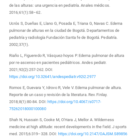
de las alturas: una urgencia en pediatría. Anales médicos.
2016;61(1):58–62.
Ucrós S, Dueñas E, Llano G, Posada E, Triana G, Navas C. Edema
pulmonar de alturas en la ciudad de Bogotá. Departamentos de
pediatría y radiología Fundación Santa fe de Bogotá. Pediatría.
2002;37(1).
Riaño L, Figueredo R, Vásquez-hoyos P. Edema pulmonar de altura
por re-ascenso en pacientes pediátricos. Andes pediatr.
2021;92(2):257-262. DOI:
https://doi.org/10.32641/andespediatr.v92i2.2977
Romos E, Guevara Y, Idrovo R, Vele V. Edema pulmonar de altura.
Reporte de un caso y revisión de la literatura. Rev. Finlay.
2018;8(1):80-84. DOI:
https://doi.org/10.4067/s0717-
75262018000100080
Shah N, Hussain S, Cooke M, O'Hara J, Mellor A. Wilderness
medicine at high altitude: recent developments in the field. J sports
med. 2015;6:319–328. DOI:
https://doi.org/10.2147/OAJSM.S89856