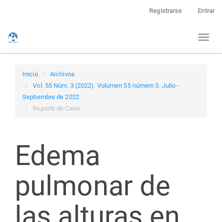
Navegación
Registrarse
Entrar
principal
Contenido
Toggl
principal
naviga
Barra
lateral
Inicio
Archivos
Vol. 55 Núm. 3 (2022): Volumen 55 número 3. Julio -
Septiembre de 2022
Reporte de Caso
Edema
pulmonar de
las alturas en