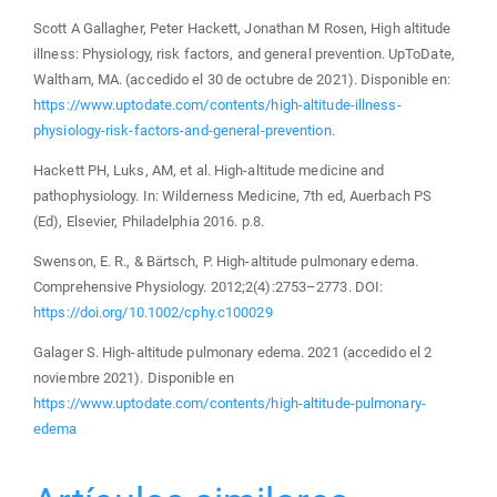
Scott A Gallagher, Peter Hackett, Jonathan M Rosen, High altitude
illness: Physiology, risk factors, and general prevention. UpToDate,
Waltham, MA. (accedido el 30 de octubre de 2021). Disponible en:
https://www.uptodate.com/contents/high-altitude-illness-
physiology-risk-factors-and-general-prevention
.
Hackett PH, Luks, AM, et al. High-altitude medicine and
pathophysiology. In: Wilderness Medicine, 7th ed, Auerbach PS
(Ed), Elsevier, Philadelphia 2016. p.8.
Swenson, E. R., & Bärtsch, P. High-altitude pulmonary edema.
Comprehensive Physiology. 2012;2(4):2753–2773. DOI:
https://doi.org/10.1002/cphy.c100029
Galager S. High-altitude pulmonary edema. 2021 (accedido el 2
noviembre 2021). Disponible en
https://www.uptodate.com/contents/high-altitude-pulmonary-
edema