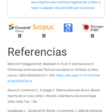
tecnológicas que restrinjan legalmente a otras a
hacer cualquier uso permitido por la licencia.
0
0
0
Referencias
Bärtsch P, Maggiorini M, Mairbäurl H, Vock P, and Swenson E.
Pulmonary extravascular fluid accumulation in climbers (Letter).
Lancet. 2002;360(9332):571. DOI:
https://doi.org/10.1016/S0140-
6736(02)09723-4
García E, Contreras E , Zuluaga S. Edema pulmonar de las alturas:
reporte de un caso clínico. Revista colombiana de neumología.
2006;18(4):154–156.
Guadalupe L , Sandoval M, Rocha J,Ovseyevitz J. Edema pulmonar