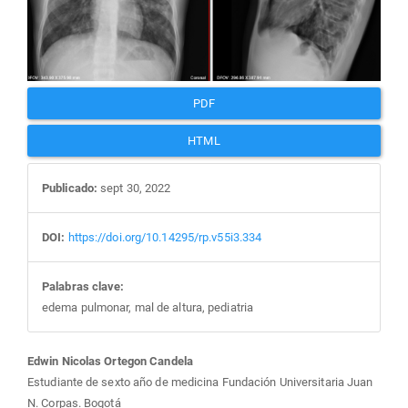
del
artículo
PDF
HTML
Publicado:
sept 30, 2022
DOI:
https://doi.org/10.14295/rp.v55i3.334
Palabras clave:
edema pulmonar, mal de altura, pediatria
Contenido
Edwin Nicolas Ortegon Candela
Estudiante de sexto año de medicina Fundación Universitaria Juan
N. Corpas. Bogotá