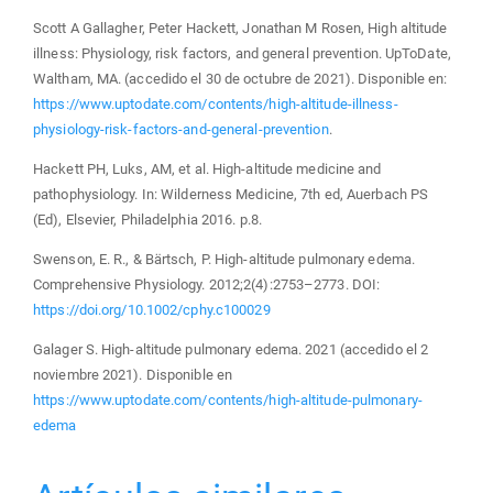
Scott A Gallagher, Peter Hackett, Jonathan M Rosen, High altitude
illness: Physiology, risk factors, and general prevention. UpToDate,
Waltham, MA. (accedido el 30 de octubre de 2021). Disponible en:
https://www.uptodate.com/contents/high-altitude-illness-
physiology-risk-factors-and-general-prevention
.
Hackett PH, Luks, AM, et al. High-altitude medicine and
pathophysiology. In: Wilderness Medicine, 7th ed, Auerbach PS
(Ed), Elsevier, Philadelphia 2016. p.8.
Swenson, E. R., & Bärtsch, P. High-altitude pulmonary edema.
Comprehensive Physiology. 2012;2(4):2753–2773. DOI:
https://doi.org/10.1002/cphy.c100029
Galager S. High-altitude pulmonary edema. 2021 (accedido el 2
noviembre 2021). Disponible en
https://www.uptodate.com/contents/high-altitude-pulmonary-
edema