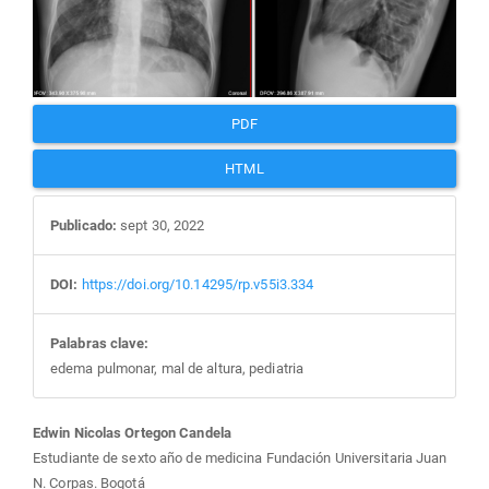
del
artículo
PDF
HTML
Publicado:
sept 30, 2022
DOI:
https://doi.org/10.14295/rp.v55i3.334
Palabras clave:
edema pulmonar, mal de altura, pediatria
Contenido
Edwin Nicolas Ortegon Candela
Estudiante de sexto año de medicina Fundación Universitaria Juan
N. Corpas. Bogotá