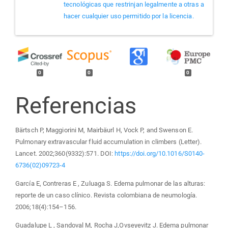
tecnológicas que restrinjan legalmente a otras a
hacer cualquier uso permitido por la licencia.
0
0
0
Referencias
Bärtsch P, Maggiorini M, Mairbäurl H, Vock P, and Swenson E.
Pulmonary extravascular fluid accumulation in climbers (Letter).
Lancet. 2002;360(9332):571. DOI:
https://doi.org/10.1016/S0140-
6736(02)09723-4
García E, Contreras E , Zuluaga S. Edema pulmonar de las alturas:
reporte de un caso clínico. Revista colombiana de neumología.
2006;18(4):154–156.
Guadalupe L , Sandoval M, Rocha J,Ovseyevitz J. Edema pulmonar