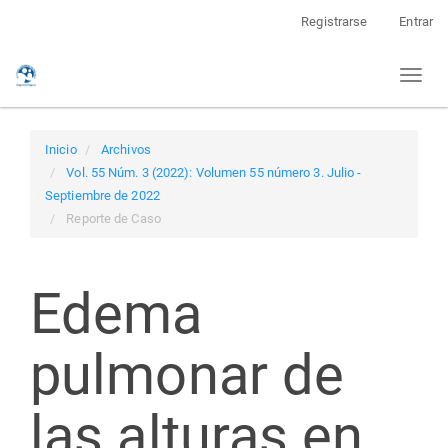
Navegación
Registrarse
Entrar
principal
Contenido
Toggl
principal
naviga
Barra
lateral
Inicio
Archivos
Vol. 55 Núm. 3 (2022): Volumen 55 número 3. Julio -
Septiembre de 2022
Reporte de Caso
Edema
pulmonar de
las alturas en