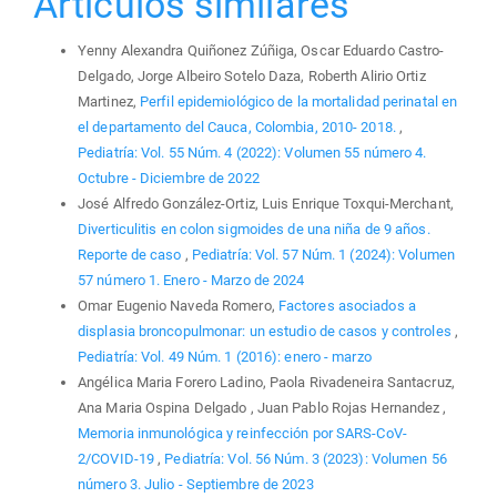
Artículos similares
Yenny Alexandra Quiñonez Zúñiga, Oscar Eduardo Castro-
Delgado, Jorge Albeiro Sotelo Daza, Roberth Alirio Ortiz
Martinez,
Perfil epidemiológico de la mortalidad perinatal en
el departamento del Cauca, Colombia, 2010- 2018.
,
Pediatría: Vol. 55 Núm. 4 (2022): Volumen 55 número 4.
Octubre - Diciembre de 2022
José Alfredo González-Ortiz, Luis Enrique Toxqui-Merchant,
Diverticulitis en colon sigmoides de una niña de 9 años.
Reporte de caso
,
Pediatría: Vol. 57 Núm. 1 (2024): Volumen
57 número 1. Enero - Marzo de 2024
Omar Eugenio Naveda Romero,
Factores asociados a
displasia broncopulmonar: un estudio de casos y controles
,
Pediatría: Vol. 49 Núm. 1 (2016): enero - marzo
Angélica Maria Forero Ladino, Paola Rivadeneira Santacruz,
Ana Maria Ospina Delgado , Juan Pablo Rojas Hernandez ,
Memoria inmunológica y reinfección por SARS-CoV-
2/COVID-19
,
Pediatría: Vol. 56 Núm. 3 (2023): Volumen 56
número 3. Julio - Septiembre de 2023