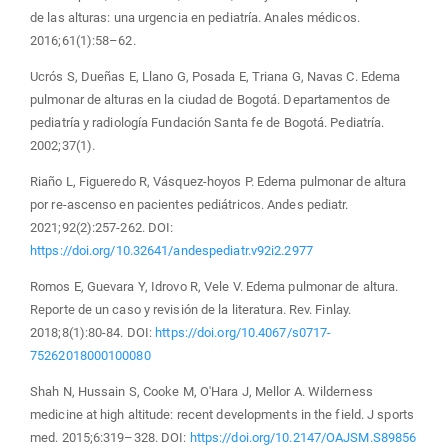
de las alturas: una urgencia en pediatría. Anales médicos.
2016;61(1):58–62.
Ucrós S, Dueñas E, Llano G, Posada E, Triana G, Navas C. Edema
pulmonar de alturas en la ciudad de Bogotá. Departamentos de
pediatría y radiología Fundación Santa fe de Bogotá. Pediatría.
2002;37(1).
Riaño L, Figueredo R, Vásquez-hoyos P. Edema pulmonar de altura
por re-ascenso en pacientes pediátricos. Andes pediatr.
2021;92(2):257-262. DOI:
https://doi.org/10.32641/andespediatr.v92i2.2977
Romos E, Guevara Y, Idrovo R, Vele V. Edema pulmonar de altura.
Reporte de un caso y revisión de la literatura. Rev. Finlay.
2018;8(1):80-84. DOI:
https://doi.org/10.4067/s0717-
75262018000100080
Shah N, Hussain S, Cooke M, O'Hara J, Mellor A. Wilderness
medicine at high altitude: recent developments in the field. J sports
med. 2015;6:319–328. DOI:
https://doi.org/10.2147/OAJSM.S89856