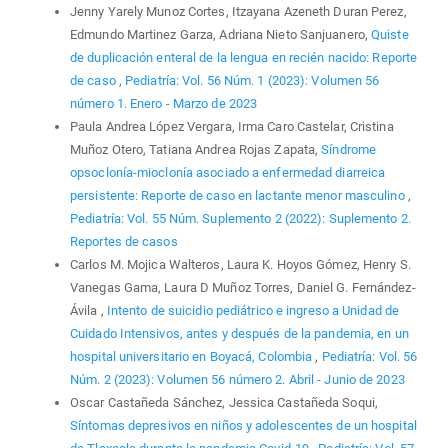
Jenny Yarely Munoz Cortes, Itzayana Azeneth Duran Perez,
Edmundo Martinez Garza, Adriana Nieto Sanjuanero,
Quiste
de duplicación enteral de la lengua en recién nacido: Reporte
de caso
,
Pediatría: Vol. 56 Núm. 1 (2023): Volumen 56
número 1. Enero - Marzo de 2023
Paula Andrea López Vergara, Irma Caro Castelar, Cristina
Muñoz Otero, Tatiana Andrea Rojas Zapata,
Síndrome
opsoclonía-mioclonía asociado a enfermedad diarreica
persistente: Reporte de caso en lactante menor masculino
,
Pediatría: Vol. 55 Núm. Suplemento 2 (2022): Suplemento 2.
Reportes de casos
Carlos M. Mojica Walteros, Laura K. Hoyos Gómez, Henry S.
Vanegas Gama, Laura D Muñoz Torres, Daniel G. Fernández-
Ávila ,
Intento de suicidio pediátrico e ingreso a Unidad de
Cuidado Intensivos, antes y después de la pandemia, en un
hospital universitario en Boyacá, Colombia
,
Pediatría: Vol. 56
Núm. 2 (2023): Volumen 56 número 2. Abril - Junio de 2023
Oscar Castañeda Sánchez, Jessica Castañeda Soqui,
Síntomas depresivos en niños y adolescentes de un hospital