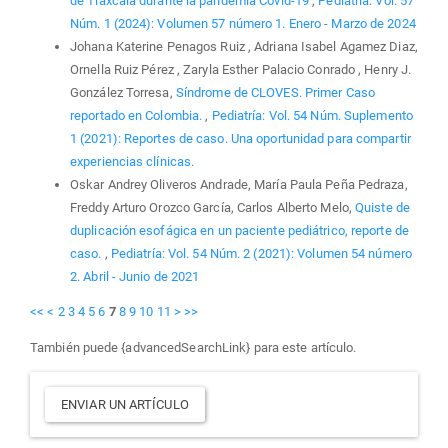
de Tlaxcala durante la pandemia Covid-19
,
Pediatría: Vol. 57
Núm. 1 (2024): Volumen 57 número 1. Enero - Marzo de 2024
Johana Katerine Penagos Ruiz , Adriana Isabel Agamez Diaz,
Ornella Ruiz Pérez , Zaryla Esther Palacio Conrado , Henry J.
González Torresa,
Síndrome de CLOVES. Primer Caso
reportado en Colombia.
,
Pediatría: Vol. 54 Núm. Suplemento
1 (2021): Reportes de caso. Una oportunidad para compartir
experiencias clínicas.
Oskar Andrey Oliveros Andrade, María Paula Peña Pedraza,
Freddy Arturo Orozco García, Carlos Alberto Melo,
Quiste de
duplicación esofágica en un paciente pediátrico, reporte de
caso.
,
Pediatría: Vol. 54 Núm. 2 (2021): Volumen 54 número
2. Abril - Junio de 2021
<<
<
2
3
4
5
6
7
8
9
10
11
>
>>
También puede {advancedSearchLink} para este artículo.
Enviar
ENVIAR UN ARTÍCULO
un