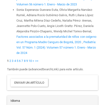
Volumen 56 número 1. Enero - Marzo de 2023
Sonia Esperanza Guevara-Suta, Olivia Margarita Narváez-
Rumié, Adriana Rocío Gutiérrez-Galvis, Ruth Liliana López
Cruz, Martha Milena Díaz-Cedeño, Natalia Pérez- Arenas,
Jeannette Polo-Cueto, Angie Liceth Grattz- Pérez, Daniela
Alejandra Pinzón-Chaparro, Wendy Michel Torres-Bernal,
Factores asociados a la prematuridad de niños con oxígeno
en un Programa Madre Canguro de Bogotá, 2020
,
Pediatría:
Vol. 57 Núm. 1 (2024): Volumen 57 número 1. Enero - Marzo
de 2024
1
2
3
4
5
6
7
8
9
10
>
>>
También puede {advancedSearchLink} para este artículo.
Enviar
ENVIAR UN ARTÍCULO
un
artículo
Idioma