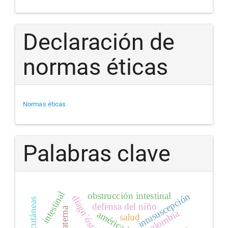
Declaración de
normas éticas
Normas éticas
Palabras clave
intestinal
obstrucción intestinal
intususcepción
diagn´óstico
defensa del niño
colombia
américa latina
salud