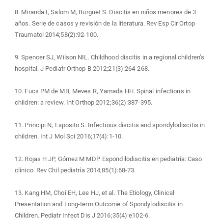
8. Miranda I, Salom M, Burguet S. Discitis en niños menores de 3
años. Serie de casos y revisión de la literatura. Rev Esp Cir Ortop
Traumatol 2014;58(2):92-100.
9. Spencer SJ, Wilson NIL. Childhood discitis in a regional children’s
hospital. J Pediatr Orthop B 2012;21(3):264-268.
10. Fucs PM de MB, Meves R, Yamada HH. Spinal infections in
children: a review. Int Orthop 2012;36(2):387-395.
11. Principi N, Esposito S. Infectious discitis and spondylodiscitis in
children. Int J Mol Sci 2016;17(4):1-10.
12. Rojas H JP, Gómez M MDP. Espondilodiscitis en pediatría: Caso
clínico. Rev Chil pediatría 2014;85(1):68-73.
13. Kang HM, Choi EH, Lee HJ, et al. The Etiology, Clinical
Presentation and Long-term Outcome of Spondylodiscitis in
Children. Pediatr Infect Dis J 2016;35(4):e102-6.