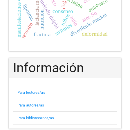
manifestaciones cutáneas
lactancia materna
antebrazo
método delphi
ekg
lipomas
consenso
nutrición
ame 5q
divertículo meckel
niños
niño
revisión
arritmias
deformidad
fractura
Información
Para lectores/as
Para autores/as
Para bibliotecarios/as