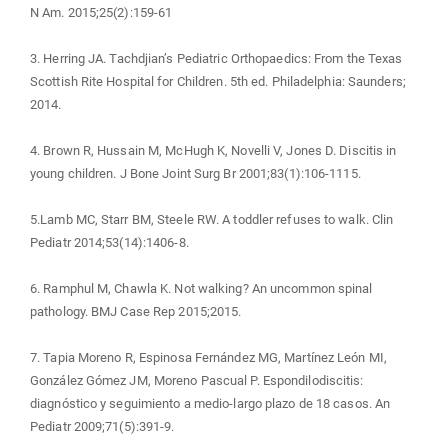
N Am. 2015;25(2):159-61
3. Herring JA. Tachdjian’s Pediatric Orthopaedics: From the Texas
Scottish Rite Hospital for Children. 5th ed. Philadelphia: Saunders;
2014.
4. Brown R, Hussain M, McHugh K, Novelli V, Jones D. Discitis in
young children. J Bone Joint Surg Br 2001;83(1):106-1115.
5.Lamb MC, Starr BM, Steele RW. A toddler refuses to walk. Clin
Pediatr 2014;53(14):1406-8.
6. Ramphul M, Chawla K. Not walking? An uncommon spinal
pathology. BMJ Case Rep 2015;2015.
7. Tapia Moreno R, Espinosa Fernández MG, Martínez León MI,
González Gómez JM, Moreno Pascual P. Espondilodiscitis:
diagnóstico y seguimiento a medio-largo plazo de 18 casos. An
Pediatr 2009;71(5):391-9.