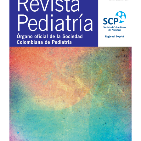
lateral
del
artículo