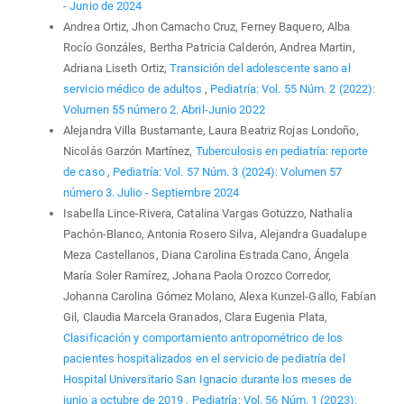
- Junio de 2024
Andrea Ortiz, Jhon Camacho Cruz, Ferney Baquero, Alba
Rocío Gonzáles, Bertha Patricia Calderón, Andrea Martin,
Adriana Liseth Ortiz,
Transición del adolescente sano al
servicio médico de adultos
,
Pediatría: Vol. 55 Núm. 2 (2022):
Volumen 55 número 2. Abril-Junio 2022
Alejandra Villa Bustamante, Laura Beatriz Rojas Londoño,
Nicolás Garzón Martínez,
Tuberculosis en pediatría: reporte
de caso
,
Pediatría: Vol. 57 Núm. 3 (2024): Volumen 57
número 3. Julio - Septiembre 2024
Isabella Lince-Rivera, Catalina Vargas Gotuzzo, Nathalia
Pachón-Blanco, Antonia Rosero Silva, Alejandra Guadalupe
Meza Castellanos, Diana Carolina Estrada Cano, Ángela
María Soler Ramírez, Johana Paola Orozco Corredor,
Johanna Carolina Gómez Molano, Alexa Kunzel-Gallo, Fabían
Gil, Claudia Marcela Granados, Clara Eugenia Plata,
Clasificación y comportamiento antropométrico de los
pacientes hospitalizados en el servicio de pediatría del
Hospital Universitario San Ignacio durante los meses de
junio a octubre de 2019
,
Pediatría: Vol. 56 Núm. 1 (2023):