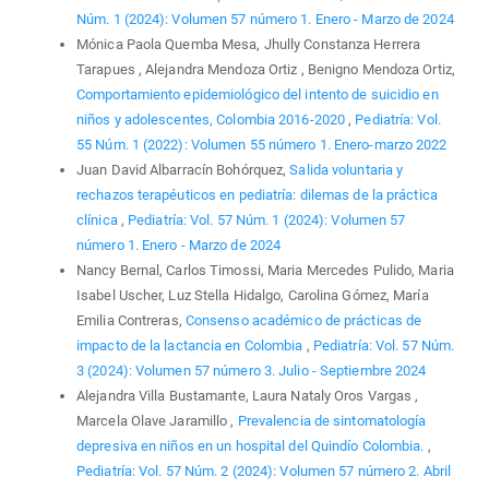
Núm. 1 (2024): Volumen 57 número 1. Enero - Marzo de 2024
Mónica Paola Quemba Mesa, Jhully Constanza Herrera
Tarapues , Alejandra Mendoza Ortiz , Benigno Mendoza Ortiz,
Comportamiento epidemiológico del intento de suicidio en
niños y adolescentes, Colombia 2016-2020
,
Pediatría: Vol.
55 Núm. 1 (2022): Volumen 55 número 1. Enero-marzo 2022
Juan David Albarracín Bohórquez,
Salida voluntaria y
rechazos terapéuticos en pediatría: dilemas de la práctica
clínica
,
Pediatría: Vol. 57 Núm. 1 (2024): Volumen 57
número 1. Enero - Marzo de 2024
Nancy Bernal, Carlos Timossi, Maria Mercedes Pulido, Maria
Isabel Uscher, Luz Stella Hidalgo, Carolina Gómez, María
Emilia Contreras,
Consenso académico de prácticas de
impacto de la lactancia en Colombia
,
Pediatría: Vol. 57 Núm.
3 (2024): Volumen 57 número 3. Julio - Septiembre 2024
Alejandra Villa Bustamante, Laura Nataly Oros Vargas ,
Marcela Olave Jaramillo ,
Prevalencia de sintomatología
depresiva en niños en un hospital del Quindío Colombia.
,
Pediatría: Vol. 57 Núm. 2 (2024): Volumen 57 número 2. Abril