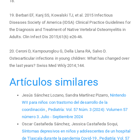
18.
19. Berbari EF, Kanj SS, Kowalski TJ, et al. 2015 Infectious
Diseases Society of America (IDSA) Clinical Practice Guidelines for
the Diagnosis and Treatment of Native Vertebral Osteomyelitis in
Adults. Clin Infect Dis 2015;61(6):e26-46.
20. Ceroni D, Kampouroglou G, Della Llana RA, Salvo D.
Osteoarticular infections in young children: What has changed over
the last years? Swiss Med Wkly 2014;144.
Artículos similares
Jesús Sánchez Lozano, Sandra Martínez Pizarro,
Nintendo
WII para niños con trastorno del desarrollo de la
coordinación
,
Pediatría: Vol. 57 Núm. 3 (2024): Volumen 57
número 3. Julio - Septiembre 2024
Oscar Castañeda Sánchez, Jessica Castañeda Soqui,
Síntomas depresivos en niños y adolescentes de un hospital
de Tlaxcala durante la pandemia Covid-19
,
Pediatría: Vol. 57