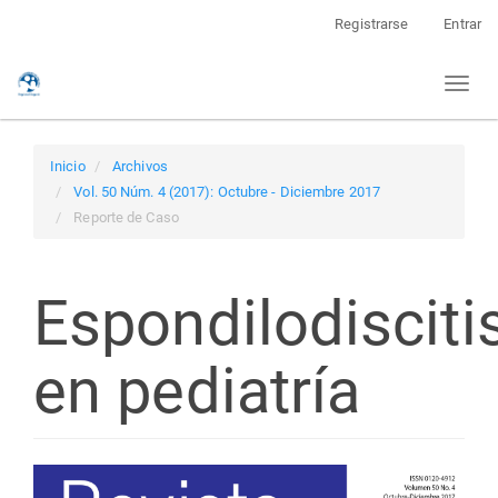
Navegación
Registrarse
Entrar
principal
Contenido
Toggl
principal
naviga
Barra
lateral
Inicio
Archivos
Vol. 50 Núm. 4 (2017): Octubre - Diciembre 2017
Reporte de Caso
Espondilodisciti
en pediatría
Barra