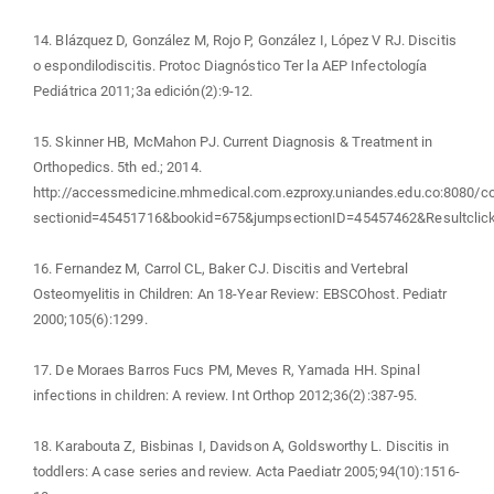
14. Blázquez D, González M, Rojo P, González I, López V RJ. Discitis
o espondilodiscitis. Protoc Diagnóstico Ter la AEP Infectología
Pediátrica 2011;3a edición(2):9-12.
15. Skinner HB, McMahon PJ. Current Diagnosis & Treatment in
Orthopedics. 5th ed.; 2014.
http://accessmedicine.mhmedical.com.ezproxy.uniandes.edu.co:8080/co
sectionid=45451716&bookid=675&jumpsectionID=45457462&Resultclic
16. Fernandez M, Carrol CL, Baker CJ. Discitis and Vertebral
Osteomyelitis in Children: An 18-Year Review: EBSCOhost. Pediatr
2000;105(6):1299.
17. De Moraes Barros Fucs PM, Meves R, Yamada HH. Spinal
infections in children: A review. Int Orthop 2012;36(2):387-95.
18. Karabouta Z, Bisbinas I, Davidson A, Goldsworthy L. Discitis in
toddlers: A case series and review. Acta Paediatr 2005;94(10):1516-