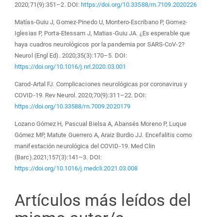
2020;71(9):351–2. DOI:
https://doi.org/10.33588/rn.7109.2020226
Matías-Guiu J, Gomez-Pinedo U, Montero-Escribano P, Gomez-
Iglesias P, Porta-Etessam J, Matias-Guiu JA. ¿Es esperable que
haya cuadros neurológicos por la pandemia por SARS-CoV-2?
Neurol (Engl Ed). 2020;35(3):170–5. DOI:
https://doi.org/10.1016/j.nrl.2020.03.001
Carod-Artal FJ. Complicaciones neurológicas por coronavirus y
COVID-19. Rev Neurol. 2020;70(9):311–22. DOI:
https://doi.org/10.33588/rn.7009.2020179
Lozano Gómez H, Pascual Bielsa A, Abansés Moreno P, Luque
Gómez MP, Matute Guerrero A, Araiz Burdio JJ. Encefalitis como
manifestación neurológica del COVID-19. Med Clin
(Barc).2021;157(3):141–3. DOI:
https://doi.org/10.1016/j.medcli.2021.03.008
Artículos más leídos del