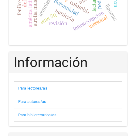
américa latina
arritmias
deformidad
colombia
lipomas
nutrición
intususcepción
ame 5q
intestinal
revisión
Información
Para lectores/as
Para autores/as
Para bibliotecarios/as