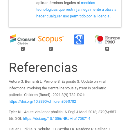
aplicar términos legales ni
medidas
tecnológicas que restrinjan legalmente a otras a
hacer cualquier uso permitido por la licencia.
0
0
0
Referencias
Autore G, Bernardi L, Perrone S, Esposito S. Update on viral
infections involving the central nervous system in pediatric
patients. Children (Basel). 2021;8(9):782. DOI:
https://doi.org/10.3390/children8090782
Tyler KL. Acute viral encephalitis. N Engl J Med. 2018; 379(6):557–
66. DOI:
https://doi.org/10.1056/NEJMra1708714
Hauer L, Pikija S, Schulte EC, Sztriha LK, Nardone R, Sellner J.