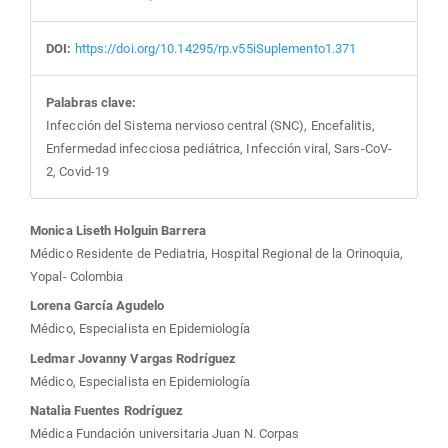
DOI:
https://doi.org/10.14295/rp.v55iSuplemento1.371
Palabras clave:
Infección del Sistema nervioso central (SNC), Encefalitis,
Enfermedad infecciosa pediátrica, Infección viral, Sars-CoV-
2, Covid-19
Contenido
Monica Liseth Holguin Barrera
Médico Residente de Pediatria, Hospital Regional de la Orinoquia,
principal
Yopal- Colombia
Lorena García Agudelo
del
Médico, Especialista en Epidemiología
Ledmar Jovanny Vargas Rodríguez
artículo
Médico, Especialista en Epidemiología
Natalia Fuentes Rodríguez
Médica Fundación universitaria Juan N. Corpas