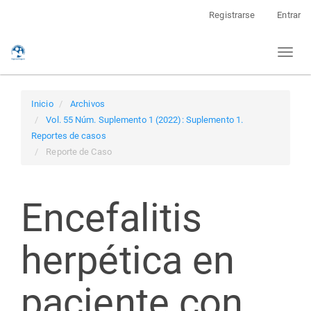
Navegación
Registrarse
Entrar
principal
Contenido
Toggl
principal
naviga
Barra
lateral
Inicio
Archivos
Vol. 55 Núm. Suplemento 1 (2022): Suplemento 1.
Reportes de casos
Reporte de Caso
Encefalitis
herpética en
paciente con