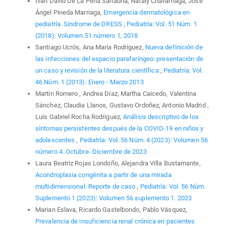
Ivan David De La Peña Sanabria, Nataly Chavarriaga, Jose
Ángel Pineda Marriaga,
Emergencia dermatológica en
pediatría. Síndrome de DRESS
,
Pediatría: Vol. 51 Núm. 1
(2018): Volumen 51 número 1, 2018
Santiago Ucrós, Ana María Rodríguez,
Nueva definición de
las infecciones del espacio parafaríngeo: presentación de
un caso y revisión de la literatura científica
,
Pediatría: Vol.
46 Núm. 1 (2013): Enero - Marzo 2013
Martín Romero , Andrea Díaz, Martha Caicedo, Valentina
Sánchez, Claudia Llanos, Gustavo Ordoñez, Antonio Madrid ,
Luis Gabriel Rocha Rodriguez,
Análisis descriptivo de los
síntomas persistentes después de la COVID-19 en niños y
adolescentes
,
Pediatría: Vol. 56 Núm. 4 (2023): Volumen 56
número 4. Octubre- Diciembre de 2023
Laura Beatriz Rojas Londoño, Alejandra Villa Bustamante,
Acondroplasia congénita a partir de una mirada
multidimensional. Reporte de caso
,
Pediatría: Vol. 56 Núm.
Suplemento 1 (2023): Volumen 56 suplemento 1. 2023
Marian Eslava, Ricardo Gastelbondo, Pablo Vásquez,
Prevalencia de insuficiencia renal crónica en pacientes