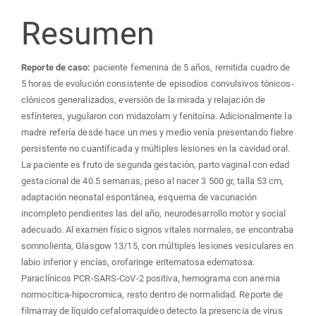
Resumen
Reporte de caso:
paciente femenina de 5 años, remitida cuadro de
5 horas de evolución consistente de episodios convulsivos tónicos-
clónicos generalizados, eversión de la mirada y relajación de
esfínteres, yugularon con midazolam y fenitoína. Adicionalmente la
madre refería desde hace un mes y medio venía presentando fiebre
persistente no cuantificada y múltiples lesiones en la cavidad oral.
La paciente es fruto de segunda gestación, parto vaginal con edad
gestacional de 40.5 semanas, peso al nacer 3 500 gr, talla 53 cm,
adaptación neonatal espontánea, esquema de vacunación
incompleto pendientes las del año, neurodesarrollo motor y social
adecuado. Al examen físico signos vitales normales, se encontraba
somnolienta, Glasgow 13/15, con múltiples lesiones vesiculares en
labio inferior y encías, orofaringe eritematosa edematosa.
Paraclínicos PCR-SARS-CoV-2 positiva, hemograma con anemia
normocitica-hipocromica, resto dentro de normalidad. Reporte de
filmarray de líquido cefalorraquídeo detecto la presencia de virus