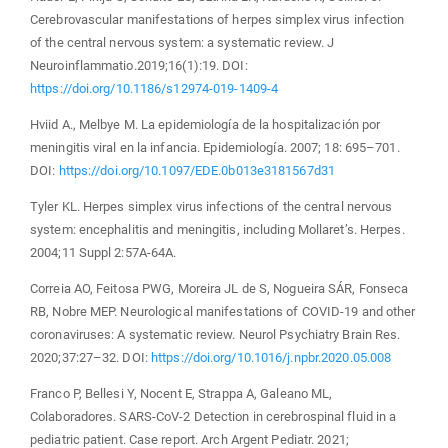
Cerebrovascular manifestations of herpes simplex virus infection
of the central nervous system: a systematic review. J
Neuroinflammatio.2019;16(1):19. DOI:
https://doi.org/10.1186/s12974-019-1409-4
Hviid A., Melbye M. La epidemiología de la hospitalización por
meningitis viral en la infancia. Epidemiología. 2007; 18: 695–701.
DOI:
https://doi.org/10.1097/EDE.0b013e3181567d31
Tyler KL. Herpes simplex virus infections of the central nervous
system: encephalitis and meningitis, including Mollaret’s. Herpes.
2004;11 Suppl 2:57A-64A.
Correia AO, Feitosa PWG, Moreira JL de S, Nogueira SÁR, Fonseca
RB, Nobre MEP. Neurological manifestations of COVID-19 and other
coronaviruses: A systematic review. Neurol Psychiatry Brain Res.
2020;37:27–32. DOI:
https://doi.org/10.1016/j.npbr.2020.05.008
Franco P, Bellesi Y, Nocent E, Strappa A, Galeano ML,
Colaboradores. SARS-CoV-2 Detection in cerebrospinal fluid in a
pediatric patient. Case report. Arch Argent Pediatr. 2021;