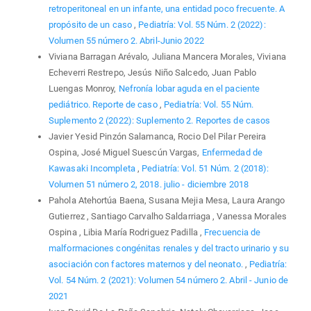
retroperitoneal en un infante, una entidad poco frecuente. A
propósito de un caso
,
Pediatría: Vol. 55 Núm. 2 (2022):
Volumen 55 número 2. Abril-Junio 2022
Viviana Barragan Arévalo, Juliana Mancera Morales, Viviana
Echeverri Restrepo, Jesús Niño Salcedo, Juan Pablo
Luengas Monroy,
Nefronía lobar aguda en el paciente
pediátrico. Reporte de caso
,
Pediatría: Vol. 55 Núm.
Suplemento 2 (2022): Suplemento 2. Reportes de casos
Javier Yesid Pinzón Salamanca, Rocio Del Pilar Pereira
Ospina, José Miguel Suescún Vargas,
Enfermedad de
Kawasaki Incompleta
,
Pediatría: Vol. 51 Núm. 2 (2018):
Volumen 51 número 2, 2018. julio - diciembre 2018
Pahola Atehortúa Baena, Susana Mejia Mesa, Laura Arango
Gutierrez , Santiago Carvalho Saldarriaga , Vanessa Morales
Ospina , Libia María Rodriguez Padilla ,
Frecuencia de
malformaciones congénitas renales y del tracto urinario y su
asociación con factores maternos y del neonato.
,
Pediatría:
Vol. 54 Núm. 2 (2021): Volumen 54 número 2. Abril - Junio de
2021