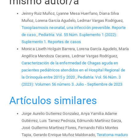
mismo autor/a
Jeinny Ruiz Muñoz, Lyanne Mesa Huerfano, Diana Silva
Muñoz, Lorena Garcia Agudelo, Ledmar Vargas Rodriguez,
Toxoplasmosis neonatal, una infección prevenible. Reporte
de caso
,
Pediatría: Vol. 55 Núm. Suplemento 1 (2022):
Suplemento 1. Reportes de casos
Monica Liseth Holguin Barrera, Lorena García Agudelo, María
Angélica Mendoza Cacares, Ledmar Vargas Rodríguez,
Caracterización de la enfermedad de Chagas aguda en
pacientes pediátricos atendidos en el Hospital Regional de
la Orinoquía entre 2015 y 2020
,
Pediatría: Vol. 56 Núm. 3
(2023): Volumen 56 número 3. Julio - Septiembre de 2023
Artículos similares
Jorge Aurelio Gutierrez Gonzalez, Anya Yamilia Adame
Gutiérrez, Luis Tamez Pedroza, Edmundo Martínez Garza,
José Guillermo Martínez Flores, Fernando Félix Montes
Tapia, Gerardo Enrique Muñoz Maldonado,
Teratoma maduro