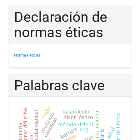
Declaración de
normas éticas
Normas éticas
Palabras clave
visión
defensa del niño
tratamiento
atrofia muscular espinal
lactancia materna
antebrazo
neuritis Óptica
diagn´óstico
consenso
método delphi
fenilcetonuria
fractura
salud
ekg
pediatría
niño
niños