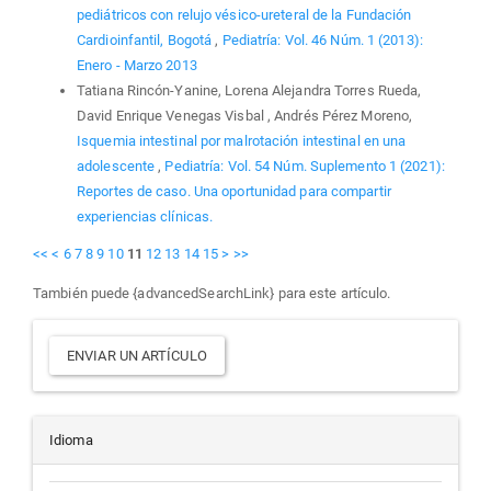
pediátricos con relujo vésico-ureteral de la Fundación
Cardioinfantil, Bogotá
,
Pediatría: Vol. 46 Núm. 1 (2013):
Enero - Marzo 2013
Tatiana Rincón-Yanine, Lorena Alejandra Torres Rueda,
David Enrique Venegas Visbal , Andrés Pérez Moreno,
Isquemia intestinal por malrotación intestinal en una
adolescente
,
Pediatría: Vol. 54 Núm. Suplemento 1 (2021):
Reportes de caso. Una oportunidad para compartir
experiencias clínicas.
<<
<
6
7
8
9
10
11
12
13
14
15
>
>>
También puede {advancedSearchLink} para este artículo.
Enviar
ENVIAR UN ARTÍCULO
un
artículo
Idioma