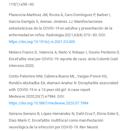
119(1):e58–60.
Plasencia-Martínez JM, Rovira À, Caro Domínguez P, Barber I,
García-Garrigós E, Arenas-Jiménez JJ. Manifestaciones
extratorácicas de la COVID-19 en adultos y presentación de la
enfermedad en niños. Radiologia.2021;63(4):370–83. DOI:
https://doi.org/10.1016/j.rx.2021.03.005
Molano Franco D, Valencia A, Nieto V, Robayo I, Osorio-Perdomo D.
Encefalitis viral por COVID-19: reporte de caso. Acta Colomb Cuid
Intensivo.2020;
Conto-Palomino NM, Cabrera-Bueno ML, Vargas-Ponce KG,
Rondón-Abuhadba EA, Atamari-Anahui N. Encephalitis associated
with COVID-19 in a 13-year-old girl: A case report.
Medwave.2020;20(7):e7984. DOI:
https://doi.org/10.5867/medwave.2020.07.7984
Serrano-Serrano B, López-Hernández N, Dahl-Cruz F, Elvira-Soler E,
Díaz-Marín C. Encefalitis multifocal como manifestación
neurológica de la infección por COVID-19. Rev Neurol.