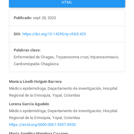
HTML
Publicado:
sept 28, 2023
DOI:
https://doi.org/10.14295/rp.v56i3.425
Palabras clave:
Enfermedad de Chagas, Trypanosoma cruzi, tripanosomiasis,
Cardiomiopatía Chagásica
Contenido
Monica Liseth Holguin Barrera
Médico epidemióloga, Departamento de investigación, Hospital
principal
Regional de la Orinoquía, Yopal, Colombia
Lorena García Agudelo
del
Médico epidemióloga, Departamento de investigación, Hospital
Regional de la Orinoquía, Yopal, Colombia
artículo
https://orcid.org/0000-0001-9557-0900
María Angélica Mendoza Cacares