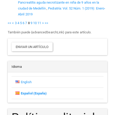
Pancreatitis aguda necrotizante en niña de 9 años en la
ciudad de Medellín
,
Pediatría: Vol. 52 Núm. 1 (2019): Enero-
Abril 2019
<<
<
3
4
5
6
7
8
9
10
11
>
>>
También puede {advancedSearchLink} para este artículo.
Enviar
ENVIAR UN ARTÍCULO
un
artículo
Idioma
English
Español (España)