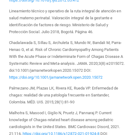
https://doi.org/10.1016/j.ijid.2012.05.412
Lineamiento técnico y operativo de la ruta integral de atención en
salud materno perinatal. Valoración integral de la gestante e
identificación de factores de riesgo. Ministerio de Salud y
Protección Social. Julio 2018, Bogotá. Página 46.
Chadalawada S, Sillau S, Archuleta S, Mundo W, Bandali M, Parra-
Henao G, et al. Risk of Chronic Cardiomyopathy Among Patients
With the Acute Phase or Indeterminate Form of Chagas Disease A
Systematic Review and Meta-analysis. JAMA. 2020;3(8):e2015072.
doi:10.1001/jamanetworkopen.2020.15072 DOI:
https://doi.org/10.1001/jamanetworkopen.2020.15072
Palmezano JM, Plazas LK, Rivera KE, Rueda VP. Enfermedad de
chagas: realidad de una patología frecuente en Santander,
Colombia. MÉD. UIS. 2015;28(1):81-90
Malhotra S, Masood I, Giglio N, Pruetz J, Pannaraj P. Current
knowledge of Chagas‑related heart disease among pediatric
cardiologists in the United States. BMC Cardiovasc Disord, 2021.
21:116.
https://doi.org/10.1186/s12872-021-01924-8
DOI: