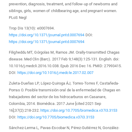
prevention, diagnosis, treatment, and follow-up of newborns and
siblings, girls, women of childbearing age, and pregnant women.
PLoS Negl
Trop Dis 13(10): e0007694.
https://doi.org/10.1371/journal.pntd.0007694
DOI:
https://doi.org/10.1371/journal.pntd.0007694
Filigheddu MT, Górgolas M, Ramos JM. Orally-transmitted Chagas
disease. Med Clin (Barc). 2017 Feb 9;148(3):125-131. English. doi:
10.1016/j.medcli.2016.10.038. Epub 2016 Dec 16. PMID: 27993415.
DOI:
https://doi.org/10.1016/j.medcle.2017.02.007
Zuleta-Dueñas LP, López-Quiroga ÁJ, Torres-Torres F, Castañeda-
Porras O. Posible transmisión oral de la enfermedad de Chagas en
trabajadores del sector de los hidrocarburos en Casanare,
Colombia, 2014. Biomédica. 2017 June [cited 2021 Sep
16];37(2):218-232.
https://doi.org/10.7705/biomedica.v37i3.3153
DOI:
https://doi.org/10.7705/biomedica.v37i3.3153
Sánchez-Lerma L, Pavas-Escobar N, Pérez-Gutiérrez N, González-