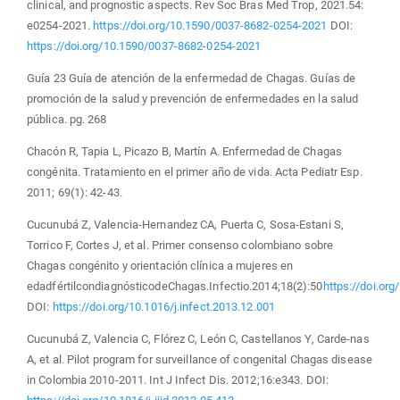
clinical, and prognostic aspects. Rev Soc Bras Med Trop, 2021.54:
e0254-2021.
https://doi.org/10.1590/0037-8682-0254-2021
DOI:
https://doi.org/10.1590/0037-8682-0254-2021
Guía 23 Guía de atención de la enfermedad de Chagas. Guías de
promoción de la salud y prevención de enfermedades en la salud
pública. pg. 268
Chacón R, Tapia L, Picazo B, Martín A. Enfermedad de Chagas
congénita. Tratamiento en el primer año de vida. Acta Pediatr Esp.
2011; 69(1): 42-43.
Cucunubá Z, Valencia-Hernandez CA, Puerta C, Sosa-Estani S,
Torrico F, Cortes J, et al. Primer consenso colombiano sobre
Chagas congénito y orientación clínica a mujeres en
edadfértilcondiagnósticodeChagas.Infectio.2014;18(2):50
https://doi.org
DOI:
https://doi.org/10.1016/j.infect.2013.12.001
Cucunubá Z, Valencia C, Flórez C, León C, Castellanos Y, Carde-nas
A, et al. Pilot program for surveillance of congenital Chagas disease
in Colombia 2010-2011. Int J Infect Dis. 2012;16:e343. DOI: