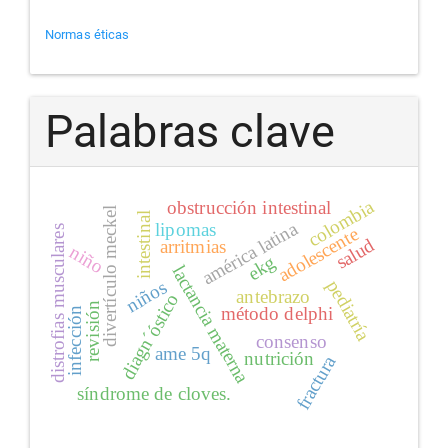
Normas éticas
Palabras clave
colombia
obstrucción intestinal
divertículo meckel
intestinal
américa latina
lipomas
distrofias musculares
adolescente
salud
arritmias
niño
ekg
lactancia materna
pediatría
niños
antebrazo
diagn´óstico
revisión
método delphi
infección
consenso
ame 5q
nutrición
fractura
síndrome de cloves.