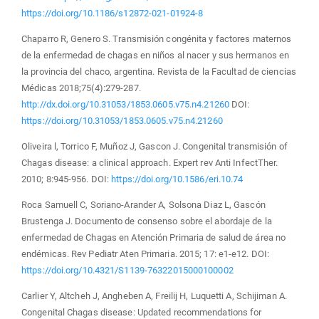
https://doi.org/10.1186/s12872-021-01924-8
Chaparro R, Genero S. Transmisión congénita y factores maternos
de la enfermedad de chagas en niños al nacer y sus hermanos en
la provincia del chaco, argentina. Revista de la Facultad de ciencias
Médicas 2018;75(4):279-287.
http://dx.doi.org/10.31053/1853.0605.v75.n4.21260
DOI:
https://doi.org/10.31053/1853.0605.v75.n4.21260
Oliveira l, Torrico F, Muñoz J, Gascon J. Congenital transmisión of
Chagas disease: a clinical approach. Expert rev Anti InfectTher.
2010; 8:945-956. DOI:
https://doi.org/10.1586/eri.10.74
Roca Samuell C, Soriano-Arander A, Solsona Diaz L, Gascón
Brustenga J. Documento de consenso sobre el abordaje de la
enfermedad de Chagas en Atención Primaria de salud de área no
endémicas. Rev Pediatr Aten Primaria. 2015; 17: e1-e12. DOI:
https://doi.org/10.4321/S1139-76322015000100002
Carlier Y, Altcheh J, Angheben A, Freilij H, Luquetti A, Schijiman A.
Congenital Chagas disease: Updated recommendations for