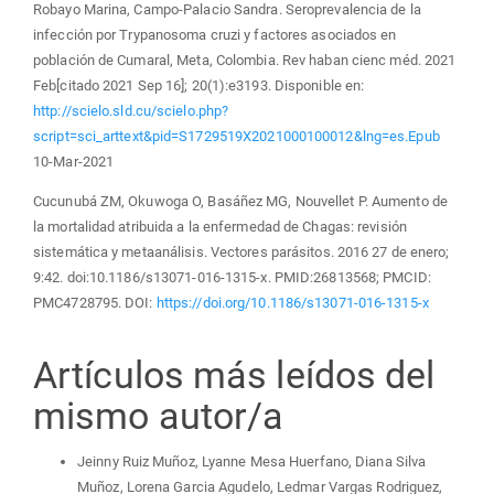
Robayo Marina, Campo-Palacio Sandra. Seroprevalencia de la
infección por Trypanosoma cruzi y factores asociados en
población de Cumaral, Meta, Colombia. Rev haban cienc méd. 2021
Feb[citado 2021 Sep 16]; 20(1):e3193. Disponible en:
http://scielo.sld.cu/scielo.php?
script=sci_arttext&pid=S1729519X2021000100012&lng=es.Epub
10-Mar-2021
Cucunubá ZM, Okuwoga O, Basáñez MG, Nouvellet P. Aumento de
la mortalidad atribuida a la enfermedad de Chagas: revisión
sistemática y metaanálisis. Vectores parásitos. 2016 27 de enero;
9:42. doi:10.1186/s13071-016-1315-x. PMID:26813568; PMCID:
PMC4728795. DOI:
https://doi.org/10.1186/s13071-016-1315-x
Artículos más leídos del
mismo autor/a
Jeinny Ruiz Muñoz, Lyanne Mesa Huerfano, Diana Silva
Muñoz, Lorena Garcia Agudelo, Ledmar Vargas Rodriguez,