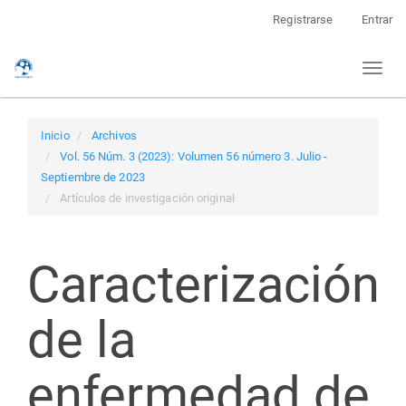
Navegación
Registrarse
Entrar
principal
Contenido
Toggl
principal
naviga
Barra
lateral
Inicio
Archivos
Vol. 56 Núm. 3 (2023): Volumen 56 número 3. Julio -
Septiembre de 2023
Artículos de investigación original
Caracterización
de la
enfermedad de