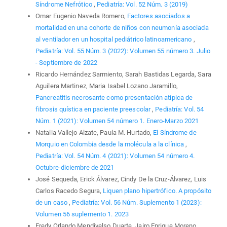
Síndrome Nefrótico
,
Pediatría: Vol. 52 Núm. 3 (2019)
Omar Eugenio Naveda Romero,
Factores asociados a
mortalidad en una cohorte de niños con neumonía asociada
al ventilador en un hospital pediátrico latinoamericano
,
Pediatría: Vol. 55 Núm. 3 (2022): Volumen 55 número 3. Julio
- Septiembre de 2022
Ricardo Hernández Sarmiento, Sarah Bastidas Legarda, Sara
Aguilera Martinez, Maria Isabel Lozano Jaramillo,
Pancreatitis necrosante como presentación atípica de
fibrosis quística en paciente preescolar
,
Pediatría: Vol. 54
Núm. 1 (2021): Volumen 54 número 1. Enero-Marzo 2021
Natalia Vallejo Alzate, Paula M. Hurtado,
El Síndrome de
Morquio en Colombia desde la molécula a la clínica
,
Pediatría: Vol. 54 Núm. 4 (2021): Volumen 54 número 4.
Octubre-diciembre de 2021
José Sequeda, Erick Álvarez, Cindy De la Cruz-Álvarez, Luis
Carlos Racedo Segura,
Liquen plano hipertrófico. A propósito
de un caso
,
Pediatría: Vol. 56 Núm. Suplemento 1 (2023):
Volumen 56 suplemento 1. 2023
Fredy Orlando Mendivelso Duarte, Jairo Enrique Moreno