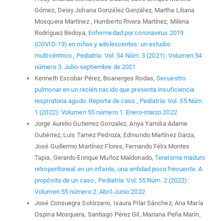
Gómez, Deisy Johana González González, Martha Liliana
Mosquera Martínez , Humberto Rivera Martínez, Milena
Rodríguez Bedoya,
Enfermedad por coronavirus 2019
(COVID-19) en niños y adolescentes: un estudio
multicéntrico
,
Pediatría: Vol. 54 Núm. 3 (2021): Volumen 54
número 3. Julio-septiembre de 2021
Kenneth Escobar Pérez, Boanerges Rodas,
Secuestro
pulmonar en un recién nacido que presenta insuficiencia
respiratoria agudo. Reporte de caso
,
Pediatría: Vol. 55 Núm.
1 (2022): Volumen 55 número 1. Enero-marzo 2022
Jorge Aurelio Gutierrez Gonzalez, Anya Yamilia Adame
Gutiérrez, Luis Tamez Pedroza, Edmundo Martínez Garza,
José Guillermo Martínez Flores, Fernando Félix Montes
Tapia, Gerardo Enrique Muñoz Maldonado,
Teratoma maduro
retroperitoneal en un infante, una entidad poco frecuente. A
propósito de un caso
,
Pediatría: Vol. 55 Núm. 2 (2022):
Volumen 55 número 2. Abril-Junio 2022
José Consuegra Solórzano, Isaura Pilar Sánchez, Ana María
Ospina Mosquera, Santiago Pérez Gil, Mariana Peña Marín,