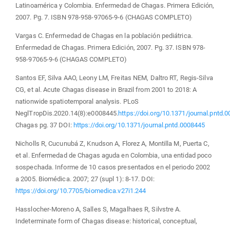
Latinoamérica y Colombia. Enfermedad de Chagas. Primera Edición,
2007. Pg. 7. ISBN 978-958-97065-9-6 (CHAGAS COMPLETO)
Vargas C. Enfermedad de Chagas en la población pediátrica.
Enfermedad de Chagas. Primera Edición, 2007. Pg. 37. ISBN 978-
958-97065-9-6 (CHAGAS COMPLETO)
Santos EF, Silva AAO, Leony LM, Freitas NEM, Daltro RT, Regis-Silva
CG, et al. Acute Chagas disease in Brazil from 2001 to 2018: A
nationwide spatiotemporal analysis. PLoS
NeglTropDis.2020.14(8):e0008445.
https://doi.org/10.1371/journal.pntd.
Chagas pg. 37 DOI:
https://doi.org/10.1371/journal.pntd.0008445
Nicholls R, Cucunubá Z, Knudson A, Florez A, Montilla M, Puerta C,
et al. Enfermedad de Chagas aguda en Colombia, una entidad poco
sospechada. Informe de 10 casos presentados en el periodo 2002
a 2005. Biomédica. 2007; 27 (supl 1): 8-17. DOI:
https://doi.org/10.7705/biomedica.v27i1.244
Hasslocher-Moreno A, Salles S, Magalhaes R, Silvstre A.
Indeterminate form of Chagas disease: historical, conceptual,