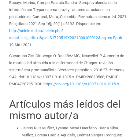
Robayo Marina, Campo-Palacio Sandra. Seroprevalencia de la
infección por Trypanosoma cruzi y factores asociados en
población de Cumaral, Meta, Colombia. Rev haban cienc méd. 2021
Feb[citado 2021 Sep 16]; 20(1):e3193. Disponible en:
http://scielo.sld.cu/scielo.php?
script=sci_arttext&pid=S1729519X2021000100012&lng=es.Epub
10-Mar-2021
Cucunubá ZM, Okuwoga O, Basáñez MG, Nouvellet P. Aumento de
la mortalidad atribuida a la enfermedad de Chagas: revisión
sistemática y metaanálisis. Vectores parásitos. 2016 27 de enero;
9:42. doi:10.1186/s13071-016-1315-x. PMID:26813568; PMCID:
PMC4728795. DOI:
https://doi.org/10.1186/s13071-016-1315-x
Artículos más leídos del
mismo autor/a
Jeinny Ruiz Muñoz, Lyanne Mesa Huerfano, Diana Silva
Muñoz, Lorena Garcia Agudelo, Ledmar Vargas Rodriguez,