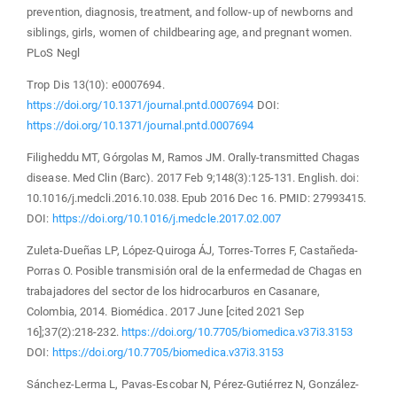
prevention, diagnosis, treatment, and follow-up of newborns and
siblings, girls, women of childbearing age, and pregnant women.
PLoS Negl
Trop Dis 13(10): e0007694.
https://doi.org/10.1371/journal.pntd.0007694
DOI:
https://doi.org/10.1371/journal.pntd.0007694
Filigheddu MT, Górgolas M, Ramos JM. Orally-transmitted Chagas
disease. Med Clin (Barc). 2017 Feb 9;148(3):125-131. English. doi:
10.1016/j.medcli.2016.10.038. Epub 2016 Dec 16. PMID: 27993415.
DOI:
https://doi.org/10.1016/j.medcle.2017.02.007
Zuleta-Dueñas LP, López-Quiroga ÁJ, Torres-Torres F, Castañeda-
Porras O. Posible transmisión oral de la enfermedad de Chagas en
trabajadores del sector de los hidrocarburos en Casanare,
Colombia, 2014. Biomédica. 2017 June [cited 2021 Sep
16];37(2):218-232.
https://doi.org/10.7705/biomedica.v37i3.3153
DOI:
https://doi.org/10.7705/biomedica.v37i3.3153
Sánchez-Lerma L, Pavas-Escobar N, Pérez-Gutiérrez N, González-