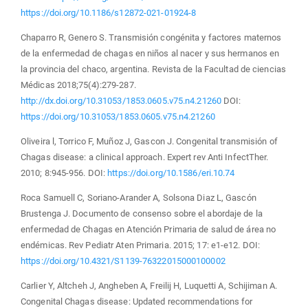
https://doi.org/10.1186/s12872-021-01924-8
Chaparro R, Genero S. Transmisión congénita y factores maternos
de la enfermedad de chagas en niños al nacer y sus hermanos en
la provincia del chaco, argentina. Revista de la Facultad de ciencias
Médicas 2018;75(4):279-287.
http://dx.doi.org/10.31053/1853.0605.v75.n4.21260
DOI:
https://doi.org/10.31053/1853.0605.v75.n4.21260
Oliveira l, Torrico F, Muñoz J, Gascon J. Congenital transmisión of
Chagas disease: a clinical approach. Expert rev Anti InfectTher.
2010; 8:945-956. DOI:
https://doi.org/10.1586/eri.10.74
Roca Samuell C, Soriano-Arander A, Solsona Diaz L, Gascón
Brustenga J. Documento de consenso sobre el abordaje de la
enfermedad de Chagas en Atención Primaria de salud de área no
endémicas. Rev Pediatr Aten Primaria. 2015; 17: e1-e12. DOI:
https://doi.org/10.4321/S1139-76322015000100002
Carlier Y, Altcheh J, Angheben A, Freilij H, Luquetti A, Schijiman A.
Congenital Chagas disease: Updated recommendations for