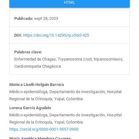
HTML
Publicado:
sept 28, 2023
DOI:
https://doi.org/10.14295/rp.v56i3.425
Palabras clave:
Enfermedad de Chagas, Trypanosoma cruzi, tripanosomiasis,
Cardiomiopatía Chagásica
Contenido
Monica Liseth Holguin Barrera
Médico epidemióloga, Departamento de investigación, Hospital
principal
Regional de la Orinoquía, Yopal, Colombia
Lorena García Agudelo
del
Médico epidemióloga, Departamento de investigación, Hospital
Regional de la Orinoquía, Yopal, Colombia
artículo
https://orcid.org/0000-0001-9557-0900
María Angélica Mendoza Cacares