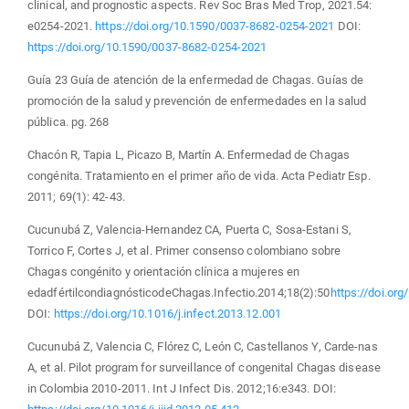
clinical, and prognostic aspects. Rev Soc Bras Med Trop, 2021.54:
e0254-2021.
https://doi.org/10.1590/0037-8682-0254-2021
DOI:
https://doi.org/10.1590/0037-8682-0254-2021
Guía 23 Guía de atención de la enfermedad de Chagas. Guías de
promoción de la salud y prevención de enfermedades en la salud
pública. pg. 268
Chacón R, Tapia L, Picazo B, Martín A. Enfermedad de Chagas
congénita. Tratamiento en el primer año de vida. Acta Pediatr Esp.
2011; 69(1): 42-43.
Cucunubá Z, Valencia-Hernandez CA, Puerta C, Sosa-Estani S,
Torrico F, Cortes J, et al. Primer consenso colombiano sobre
Chagas congénito y orientación clínica a mujeres en
edadfértilcondiagnósticodeChagas.Infectio.2014;18(2):50
https://doi.org
DOI:
https://doi.org/10.1016/j.infect.2013.12.001
Cucunubá Z, Valencia C, Flórez C, León C, Castellanos Y, Carde-nas
A, et al. Pilot program for surveillance of congenital Chagas disease
in Colombia 2010-2011. Int J Infect Dis. 2012;16:e343. DOI: