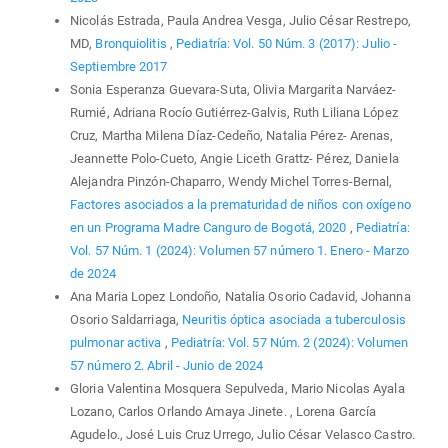
Nicolás Estrada, Paula Andrea Vesga, Julio César Restrepo,
MD,
Bronquiolitis
,
Pediatría: Vol. 50 Núm. 3 (2017): Julio -
Septiembre 2017
Sonia Esperanza Guevara-Suta, Olivia Margarita Narváez-
Rumié, Adriana Rocío Gutiérrez-Galvis, Ruth Liliana López
Cruz, Martha Milena Díaz-Cedeño, Natalia Pérez- Arenas,
Jeannette Polo-Cueto, Angie Liceth Grattz- Pérez, Daniela
Alejandra Pinzón-Chaparro, Wendy Michel Torres-Bernal,
Factores asociados a la prematuridad de niños con oxígeno
en un Programa Madre Canguro de Bogotá, 2020
,
Pediatría:
Vol. 57 Núm. 1 (2024): Volumen 57 número 1. Enero - Marzo
de 2024
Ana Maria Lopez Londoño, Natalia Osorio Cadavid, Johanna
Osorio Saldarriaga,
Neuritis óptica asociada a tuberculosis
pulmonar activa
,
Pediatría: Vol. 57 Núm. 2 (2024): Volumen
57 número 2. Abril - Junio de 2024
Gloria Valentina Mosquera Sepulveda, Mario Nicolas Ayala
Lozano, Carlos Orlando Amaya Jinete. , Lorena García
Agudelo., José Luis Cruz Urrego, Julio César Velasco Castro.