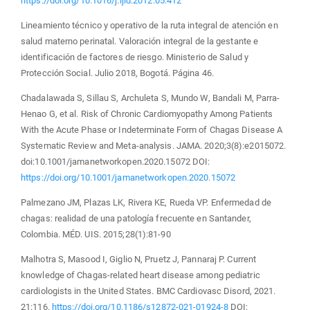
https://doi.org/10.1016/j.ijid.2012.05.412
Lineamiento técnico y operativo de la ruta integral de atención en
salud materno perinatal. Valoración integral de la gestante e
identificación de factores de riesgo. Ministerio de Salud y
Protección Social. Julio 2018, Bogotá. Página 46.
Chadalawada S, Sillau S, Archuleta S, Mundo W, Bandali M, Parra-
Henao G, et al. Risk of Chronic Cardiomyopathy Among Patients
With the Acute Phase or Indeterminate Form of Chagas Disease A
Systematic Review and Meta-analysis. JAMA. 2020;3(8):e2015072.
doi:10.1001/jamanetworkopen.2020.15072 DOI:
https://doi.org/10.1001/jamanetworkopen.2020.15072
Palmezano JM, Plazas LK, Rivera KE, Rueda VP. Enfermedad de
chagas: realidad de una patología frecuente en Santander,
Colombia. MÉD. UIS. 2015;28(1):81-90
Malhotra S, Masood I, Giglio N, Pruetz J, Pannaraj P. Current
knowledge of Chagas‑related heart disease among pediatric
cardiologists in the United States. BMC Cardiovasc Disord, 2021.
21:116.
https://doi.org/10.1186/s12872-021-01924-8
DOI: