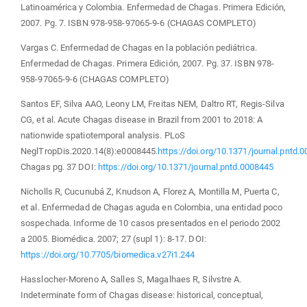
Latinoamérica y Colombia. Enfermedad de Chagas. Primera Edición,
2007. Pg. 7. ISBN 978-958-97065-9-6 (CHAGAS COMPLETO)
Vargas C. Enfermedad de Chagas en la población pediátrica.
Enfermedad de Chagas. Primera Edición, 2007. Pg. 37. ISBN 978-
958-97065-9-6 (CHAGAS COMPLETO)
Santos EF, Silva AAO, Leony LM, Freitas NEM, Daltro RT, Regis-Silva
CG, et al. Acute Chagas disease in Brazil from 2001 to 2018: A
nationwide spatiotemporal analysis. PLoS
NeglTropDis.2020.14(8):e0008445.
https://doi.org/10.1371/journal.pntd.
Chagas pg. 37 DOI:
https://doi.org/10.1371/journal.pntd.0008445
Nicholls R, Cucunubá Z, Knudson A, Florez A, Montilla M, Puerta C,
et al. Enfermedad de Chagas aguda en Colombia, una entidad poco
sospechada. Informe de 10 casos presentados en el periodo 2002
a 2005. Biomédica. 2007; 27 (supl 1): 8-17. DOI:
https://doi.org/10.7705/biomedica.v27i1.244
Hasslocher-Moreno A, Salles S, Magalhaes R, Silvstre A.
Indeterminate form of Chagas disease: historical, conceptual,