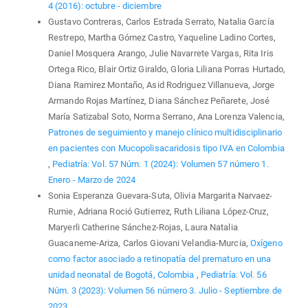
4 (2016): octubre - diciembre
Gustavo Contreras, Carlos Estrada Serrato, Natalia García
Restrepo, Martha Gómez Castro, Yaqueline Ladino Cortes,
Daniel Mosquera Arango, Julie Navarrete Vargas, Rita Iris
Ortega Rico, Blair Ortiz Giraldo, Gloria Liliana Porras Hurtado,
Diana Ramirez Montaño, Asid Rodriguez Villanueva, Jorge
Armando Rojas Martínez, Diana Sánchez Peñarete, José
María Satizabal Soto, Norma Serrano, Ana Lorenza Valencia,
Patrones de seguimiento y manejo clínico multidisciplinario
en pacientes con Mucopolisacaridosis tipo IVA en Colombia
,
Pediatría: Vol. 57 Núm. 1 (2024): Volumen 57 número 1.
Enero - Marzo de 2024
Sonia Esperanza Guevara-Suta, Olivia Margarita Narvaez-
Rumie, Adriana Roció Gutierrez, Ruth Liliana López-Cruz,
Maryerli Catherine Sánchez-Rojas, Laura Natalia
Guacaneme-Ariza, Carlos Giovani Velandia-Murcia,
Oxígeno
como factor asociado a retinopatía del prematuro en una
unidad neonatal de Bogotá, Colombia
,
Pediatría: Vol. 56
Núm. 3 (2023): Volumen 56 número 3. Julio - Septiembre de
2023