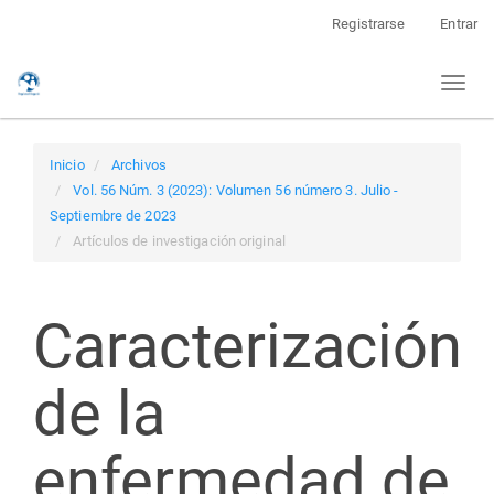
Navegación
Registrarse
Entrar
principal
Contenido
Toggl
principal
naviga
Barra
lateral
Inicio
Archivos
Vol. 56 Núm. 3 (2023): Volumen 56 número 3. Julio -
Septiembre de 2023
Artículos de investigación original
Caracterización
de la
enfermedad de