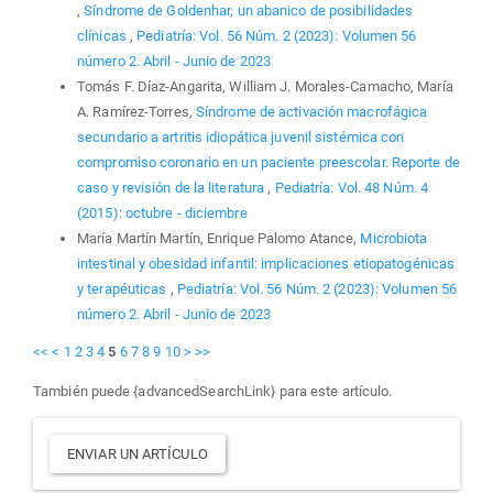
,
Síndrome de Goldenhar, un abanico de posibilidades
clínicas
,
Pediatría: Vol. 56 Núm. 2 (2023): Volumen 56
número 2. Abril - Junio de 2023
Tomás F. Díaz-Angarita, William J. Morales-Camacho, María
A. Ramírez-Torres,
Síndrome de activación macrofágica
secundario a artritis idiopática juvenil sistémica con
compromiso coronario en un paciente preescolar. Reporte de
caso y revisión de la literatura
,
Pediatría: Vol. 48 Núm. 4
(2015): octubre - diciembre
María Martín Martín, Enrique Palomo Atance,
Microbiota
intestinal y obesidad infantil: implicaciones etiopatogénicas
y terapéuticas
,
Pediatría: Vol. 56 Núm. 2 (2023): Volumen 56
número 2. Abril - Junio de 2023
<<
<
1
2
3
4
5
6
7
8
9
10
>
>>
También puede {advancedSearchLink} para este artículo.
Enviar
ENVIAR UN ARTÍCULO