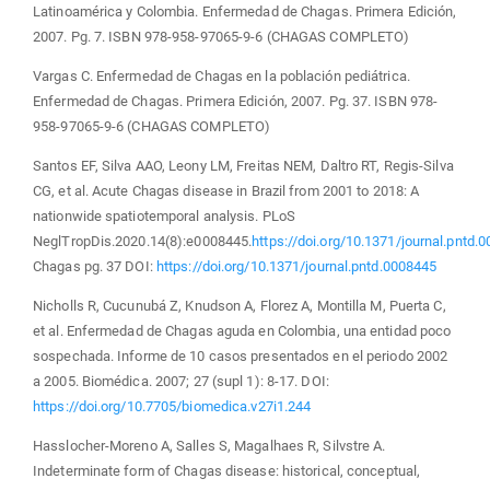
Latinoamérica y Colombia. Enfermedad de Chagas. Primera Edición,
2007. Pg. 7. ISBN 978-958-97065-9-6 (CHAGAS COMPLETO)
Vargas C. Enfermedad de Chagas en la población pediátrica.
Enfermedad de Chagas. Primera Edición, 2007. Pg. 37. ISBN 978-
958-97065-9-6 (CHAGAS COMPLETO)
Santos EF, Silva AAO, Leony LM, Freitas NEM, Daltro RT, Regis-Silva
CG, et al. Acute Chagas disease in Brazil from 2001 to 2018: A
nationwide spatiotemporal analysis. PLoS
NeglTropDis.2020.14(8):e0008445.
https://doi.org/10.1371/journal.pntd.
Chagas pg. 37 DOI:
https://doi.org/10.1371/journal.pntd.0008445
Nicholls R, Cucunubá Z, Knudson A, Florez A, Montilla M, Puerta C,
et al. Enfermedad de Chagas aguda en Colombia, una entidad poco
sospechada. Informe de 10 casos presentados en el periodo 2002
a 2005. Biomédica. 2007; 27 (supl 1): 8-17. DOI:
https://doi.org/10.7705/biomedica.v27i1.244
Hasslocher-Moreno A, Salles S, Magalhaes R, Silvstre A.
Indeterminate form of Chagas disease: historical, conceptual,