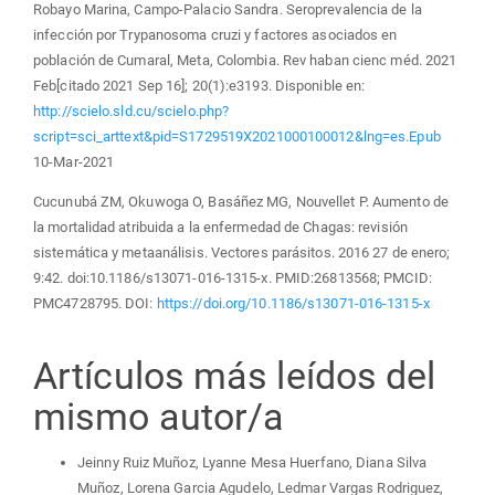
Robayo Marina, Campo-Palacio Sandra. Seroprevalencia de la
infección por Trypanosoma cruzi y factores asociados en
población de Cumaral, Meta, Colombia. Rev haban cienc méd. 2021
Feb[citado 2021 Sep 16]; 20(1):e3193. Disponible en:
http://scielo.sld.cu/scielo.php?
script=sci_arttext&pid=S1729519X2021000100012&lng=es.Epub
10-Mar-2021
Cucunubá ZM, Okuwoga O, Basáñez MG, Nouvellet P. Aumento de
la mortalidad atribuida a la enfermedad de Chagas: revisión
sistemática y metaanálisis. Vectores parásitos. 2016 27 de enero;
9:42. doi:10.1186/s13071-016-1315-x. PMID:26813568; PMCID:
PMC4728795. DOI:
https://doi.org/10.1186/s13071-016-1315-x
Artículos más leídos del
mismo autor/a
Jeinny Ruiz Muñoz, Lyanne Mesa Huerfano, Diana Silva
Muñoz, Lorena Garcia Agudelo, Ledmar Vargas Rodriguez,