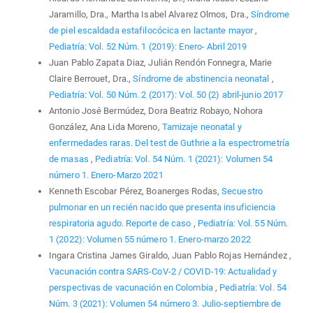
Jaramillo, Dra., Martha Isabel Alvarez Olmos, Dra.,
Síndrome
de piel escaldada estafilocócica en lactante mayor
,
Pediatría: Vol. 52 Núm. 1 (2019): Enero- Abril 2019
Juan Pablo Zapata Diaz, Julián Rendón Fonnegra, Marie
Claire Berrouet, Dra.,
Síndrome de abstinencia neonatal
,
Pediatría: Vol. 50 Núm. 2 (2017): Vol. 50 (2) abril-junio 2017
Antonio José Bermúdez, Dora Beatriz Robayo, Nohora
González, Ana Lida Moreno,
Tamizaje neonatal y
enfermedades raras. Del test de Guthrie a la espectrometría
de masas
,
Pediatría: Vol. 54 Núm. 1 (2021): Volumen 54
número 1. Enero-Marzo 2021
Kenneth Escobar Pérez, Boanerges Rodas,
Secuestro
pulmonar en un recién nacido que presenta insuficiencia
respiratoria agudo. Reporte de caso
,
Pediatría: Vol. 55 Núm.
1 (2022): Volumen 55 número 1. Enero-marzo 2022
Ingara Cristina James Giraldo, Juan Pablo Rojas Hernández ,
Vacunación contra SARS-CoV-2 / COVID-19: Actualidad y
perspectivas de vacunación en Colombia
,
Pediatría: Vol. 54
Núm. 3 (2021): Volumen 54 número 3. Julio-septiembre de