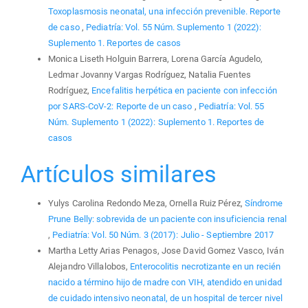
Toxoplasmosis neonatal, una infección prevenible. Reporte
de caso
,
Pediatría: Vol. 55 Núm. Suplemento 1 (2022):
Suplemento 1. Reportes de casos
Monica Liseth Holguin Barrera, Lorena García Agudelo,
Ledmar Jovanny Vargas Rodríguez, Natalia Fuentes
Rodríguez,
Encefalitis herpética en paciente con infección
por SARS-CoV-2: Reporte de un caso
,
Pediatría: Vol. 55
Núm. Suplemento 1 (2022): Suplemento 1. Reportes de
casos
Artículos similares
Yulys Carolina Redondo Meza, Ornella Ruiz Pérez,
Síndrome
Prune Belly: sobrevida de un paciente con insuficiencia renal
,
Pediatría: Vol. 50 Núm. 3 (2017): Julio - Septiembre 2017
Martha Letty Arias Penagos, Jose David Gomez Vasco, Iván
Alejandro Villalobos,
Enterocolitis necrotizante en un recién
nacido a término hijo de madre con VIH, atendido en unidad
de cuidado intensivo neonatal, de un hospital de tercer nivel