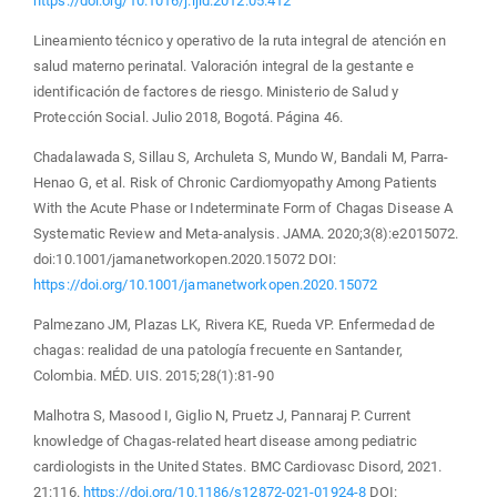
https://doi.org/10.1016/j.ijid.2012.05.412
Lineamiento técnico y operativo de la ruta integral de atención en
salud materno perinatal. Valoración integral de la gestante e
identificación de factores de riesgo. Ministerio de Salud y
Protección Social. Julio 2018, Bogotá. Página 46.
Chadalawada S, Sillau S, Archuleta S, Mundo W, Bandali M, Parra-
Henao G, et al. Risk of Chronic Cardiomyopathy Among Patients
With the Acute Phase or Indeterminate Form of Chagas Disease A
Systematic Review and Meta-analysis. JAMA. 2020;3(8):e2015072.
doi:10.1001/jamanetworkopen.2020.15072 DOI:
https://doi.org/10.1001/jamanetworkopen.2020.15072
Palmezano JM, Plazas LK, Rivera KE, Rueda VP. Enfermedad de
chagas: realidad de una patología frecuente en Santander,
Colombia. MÉD. UIS. 2015;28(1):81-90
Malhotra S, Masood I, Giglio N, Pruetz J, Pannaraj P. Current
knowledge of Chagas‑related heart disease among pediatric
cardiologists in the United States. BMC Cardiovasc Disord, 2021.
21:116.
https://doi.org/10.1186/s12872-021-01924-8
DOI: