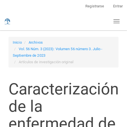
Navegación
Registrarse
Entrar
principal
Contenido
Toggl
principal
naviga
Barra
lateral
Inicio
Archivos
Vol. 56 Núm. 3 (2023): Volumen 56 número 3. Julio -
Septiembre de 2023
Artículos de investigación original
Caracterización
de la
enfermedad de