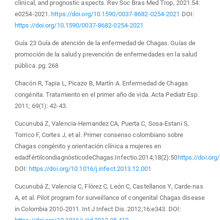
clinical, and prognostic aspects. Rev Soc Bras Med Trop, 2021.54:
e0254-2021.
https://doi.org/10.1590/0037-8682-0254-2021
DOI:
https://doi.org/10.1590/0037-8682-0254-2021
Guía 23 Guía de atención de la enfermedad de Chagas. Guías de
promoción de la salud y prevención de enfermedades en la salud
pública. pg. 268
Chacón R, Tapia L, Picazo B, Martín A. Enfermedad de Chagas
congénita. Tratamiento en el primer año de vida. Acta Pediatr Esp.
2011; 69(1): 42-43.
Cucunubá Z, Valencia-Hernandez CA, Puerta C, Sosa-Estani S,
Torrico F, Cortes J, et al. Primer consenso colombiano sobre
Chagas congénito y orientación clínica a mujeres en
edadfértilcondiagnósticodeChagas.Infectio.2014;18(2):50
https://doi.org
DOI:
https://doi.org/10.1016/j.infect.2013.12.001
Cucunubá Z, Valencia C, Flórez C, León C, Castellanos Y, Carde-nas
A, et al. Pilot program for surveillance of congenital Chagas disease
in Colombia 2010-2011. Int J Infect Dis. 2012;16:e343. DOI: