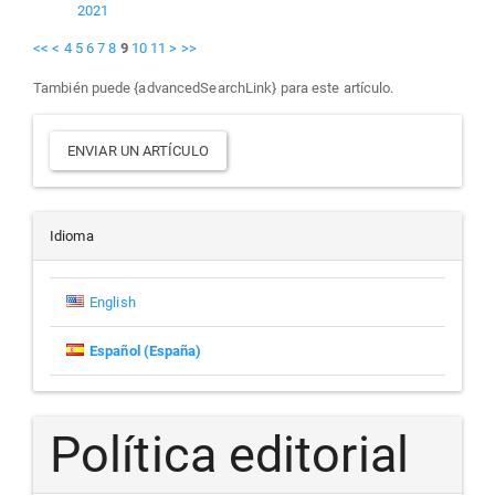
2021
<<
<
4
5
6
7
8
9
10
11
>
>>
También puede {advancedSearchLink} para este artículo.
Enviar
ENVIAR UN ARTÍCULO
un
artículo
Idioma
English
Español (España)
Política editorial