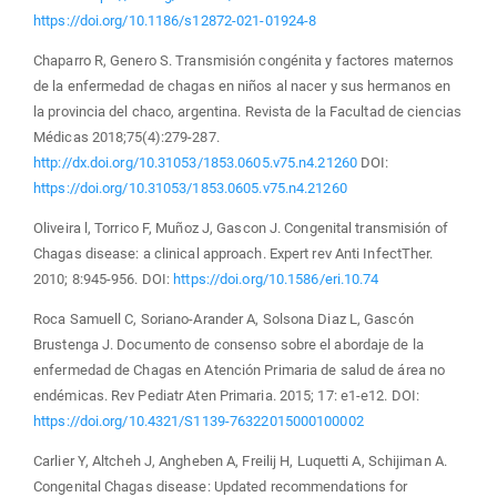
https://doi.org/10.1186/s12872-021-01924-8
Chaparro R, Genero S. Transmisión congénita y factores maternos
de la enfermedad de chagas en niños al nacer y sus hermanos en
la provincia del chaco, argentina. Revista de la Facultad de ciencias
Médicas 2018;75(4):279-287.
http://dx.doi.org/10.31053/1853.0605.v75.n4.21260
DOI:
https://doi.org/10.31053/1853.0605.v75.n4.21260
Oliveira l, Torrico F, Muñoz J, Gascon J. Congenital transmisión of
Chagas disease: a clinical approach. Expert rev Anti InfectTher.
2010; 8:945-956. DOI:
https://doi.org/10.1586/eri.10.74
Roca Samuell C, Soriano-Arander A, Solsona Diaz L, Gascón
Brustenga J. Documento de consenso sobre el abordaje de la
enfermedad de Chagas en Atención Primaria de salud de área no
endémicas. Rev Pediatr Aten Primaria. 2015; 17: e1-e12. DOI:
https://doi.org/10.4321/S1139-76322015000100002
Carlier Y, Altcheh J, Angheben A, Freilij H, Luquetti A, Schijiman A.
Congenital Chagas disease: Updated recommendations for