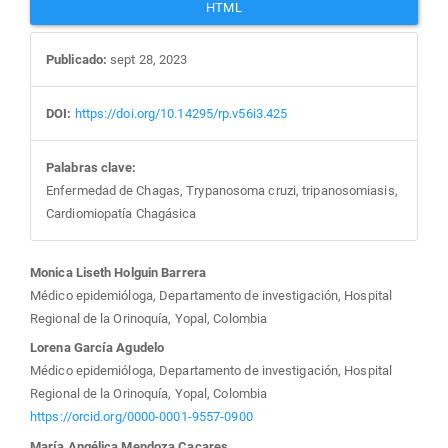
HTML
Publicado:
sept 28, 2023
DOI:
https://doi.org/10.14295/rp.v56i3.425
Palabras clave:
Enfermedad de Chagas, Trypanosoma cruzi, tripanosomiasis,
Cardiomiopatía Chagásica
Contenido
Monica Liseth Holguin Barrera
Médico epidemióloga, Departamento de investigación, Hospital
principal
Regional de la Orinoquía, Yopal, Colombia
Lorena García Agudelo
del
Médico epidemióloga, Departamento de investigación, Hospital
Regional de la Orinoquía, Yopal, Colombia
artículo
https://orcid.org/0000-0001-9557-0900
María Angélica Mendoza Cacares