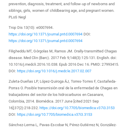
prevention, diagnosis, treatment, and follow-up of newborns and
siblings, girls, women of childbearing age, and pregnant women.
PLoS Negl
Trop Dis 13(10): e0007694.
https://doi.org/10.1371/journal.pntd.0007694
DOI:
https://doi.org/10.1371/journal.pntd.0007694
Filigheddu MT, Górgolas M, Ramos JM. Orally-transmitted Chagas
disease. Med Clin (Barc). 2017 Feb 9;148(3):125-131. English. doi:
10.1016/j.medcli.2016.10.038. Epub 2016 Dec 16. PMID: 27993415.
DOI:
https://doi.org/10.1016/j.medcle.2017.02.007
Zuleta-Dueñas LP, López-Quiroga ÁJ, Torres-Torres F, Castañeda-
Porras O. Posible transmisión oral de la enfermedad de Chagas en
trabajadores del sector de los hidrocarburos en Casanare,
Colombia, 2014. Biomédica. 2017 June [cited 2021 Sep
16];37(2):218-232.
https://doi.org/10.7705/biomedica.v37i3.3153
DOI:
https://doi.org/10.7705/biomedica.v37i3.3153
Sánchez-Lerma L, Pavas-Escobar N, Pérez-Gutiérrez N, González-