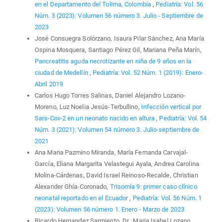
en el Departamento del Tolima, Colombia
,
Pediatría: Vol. 56
Núm. 3 (2023): Volumen 56 número 3. Julio - Septiembre de
2023
José Consuegra Solórzano, Isaura Pilar Sánchez, Ana María
Ospina Mosquera, Santiago Pérez Gil, Mariana Peña Marín,
Pancreatitis aguda necrotizante en niña de 9 años en la
ciudad de Medellín
,
Pediatría: Vol. 52 Núm. 1 (2019): Enero-
Abril 2019
Carlos Hugo Torres Salinas, Daniel Alejandro Lozano-
Moreno, Luz Noelia Jesús-Terbullino,
Infección vertical por
Sars-Cov-2 en un neonato nacido en altura
,
Pediatría: Vol. 54
Núm. 3 (2021): Volumen 54 número 3. Julio-septiembre de
2021
Ana Maria Pazmino Miranda, María Fernanda Carvajal-
García, Eliana Margarita Velastegui Ayala, Andrea Carolina
Molina-Cárdenas, David Israel Reinoso-Recalde, Christian
Alexander Ghía-Coronado,
Trisomía 9: primer caso clínico
neonatal reportado en el Ecuador
,
Pediatría: Vol. 56 Núm. 1
(2023): Volumen 56 número 1. Enero - Marzo de 2023
Ricardo Hernandez Sarmiento, Dr., Maria Isabel Lozano