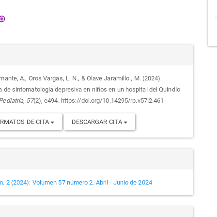
alles
mante, A., Oros Vargas, L. N., & Olave Jaramillo , M. (2024).
a de sintomatología depresiva en niños en un hospital del Quindío
culo
Pediatría
,
57
(2), e494. https://doi.org/10.14295/rp.v57i2.461
RMATOS DE CITA
DESCARGAR CITA
m. 2 (2024): Volumen 57 número 2. Abril - Junio de 2024