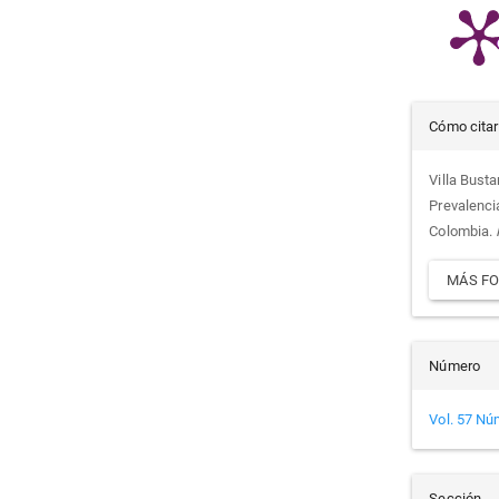
Det
Cómo citar
del
Villa Busta
Prevalenci
artí
Colombia.
MÁS FO
Número
Vol. 57 Nú
Sección