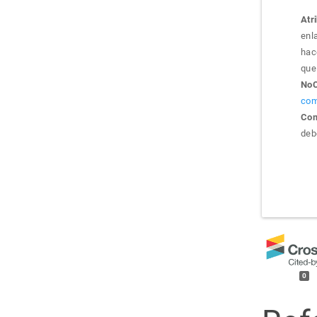
Atr
enla
hac
que 
NoC
com
Com
debe
0