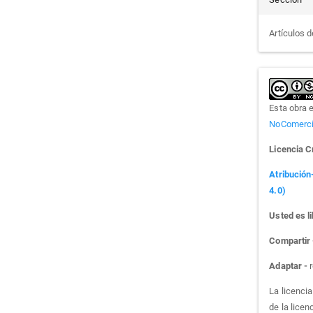
Artículos d
Esta obra 
NoComercia
Licencia 
Atribución
4.0)
Usted es li
Compartir
Adaptar -
r
La licenci
de la licen