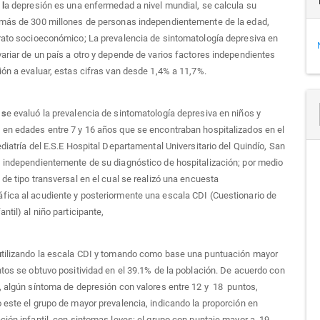
 l
a depresión es una enfermedad a nivel mundial, se calcula su
 más de 300 millones de personas independientemente de la edad,
rato socioeconómico; La prevalencia de sintomatología depresiva en
ariar de un país a otro y depende de varios factores independientes
ión a evaluar, estas cifras van desde 1,4% a 11,7%.
 s
e evaluó la prevalencia de sintomatología depresiva en niños y
en edades entre 7 y 16 años que se encontraban hospitalizados en el
ediatría del E.S.E Hospital Departamental Universitario del Quindío, San
 independientemente de su diagnóstico de hospitalización; por medio
 de tipo transversal en el cual se realizó una encuesta
ica al acudiente y posteriormente una escala CDI (Cuestionario de
ntil) al niño participante,
u
tilizando la escala CDI y tomando como base una puntuación mayor
ntos se obtuvo positividad en el 39.1% de la población. De acuerdo con
, algún síntoma de depresión con valores entre 12 y 18 puntos,
 este el grupo de mayor prevalencia, indicando la proporción en
ción infantil, con sintomas leves; el grupo con puntaje mayor a 19