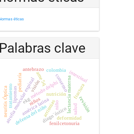
Normas éticas
Palabras clave
antebrazo
colombia
intestinal
ame 5q
consenso
pediatría
lactancia materna
atrofia muscular espinal
visión
método delphi
fractura
tratamiento
neuritis Óptica
lipomas
nutrición
revisión
niños
ekg
américa latina
arritmias
niño
salud
defensa del niño
diagn´óstico
deformidad
fenilcetonuria