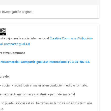
e investigación original
está bajo una licencia internacional
Creative Commons Atribución-
l-CompartirIgual 4.0
.
Creative Commons
-NoComercial-CompartirIgual 4.0 Internacional (CC BY-NC-SA
bre de:
 -
copiar y redistribuir el material en cualquier medio o formato.
emezclar, transformar y construir a partir del material
a no puede revocar estas libertades en tanto se sigan los términos
cia.