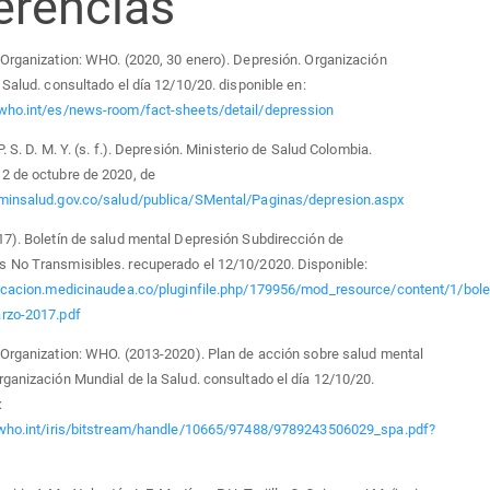
erencias
Organization: WHO. (2020, 30 enero). Depresión. Organización
 Salud. consultado el día 12/10/20. disponible en:
who.int/es/news-room/fact-sheets/detail/depression
. S. D. M. Y. (s. f.). Depresión. Ministerio de Salud Colombia.
2 de octubre de 2020, de
minsalud.gov.co/salud/publica/SMental/Paginas/depresion.aspx
7). Boletín de salud mental Depresión Subdirección de
 No Transmisibles. recuperado el 12/10/2020. Disponible:
ducacion.medicinaudea.co/pluginfile.php/179956/mod_resource/content/1/bole
rzo-2017.pdf
Organization: WHO. (2013-2020). Plan de acción sobre salud mental
ganización Mundial de la Salud. consultado el día 12/10/20.
:
.who.int/iris/bitstream/handle/10665/97488/9789243506029_spa.pdf?