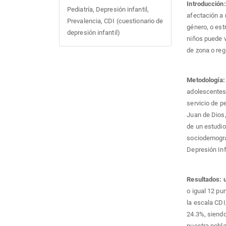
Introducción:
Pediatría, Depresión infantil,
afectación a
Prevalencia, CDI (cuestionario de
género, o est
depresión infantil)
niños puede v
de zona o reg
Metodología:
adolescentes 
servicio de p
Juan de Dios,
de un estudio
sociodemográf
Depresión Infa
Resultados: 
o igual 12 pu
la escala CDI
24.3%, siendo
nuestra pobla