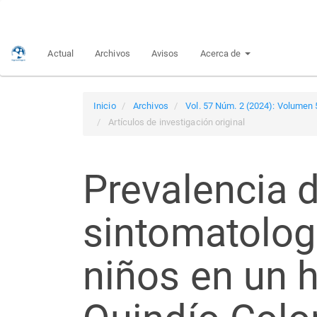
Navegación
principal
Contenido
Actual
Archivos
Avisos
Acerca de
principal
Barra
lateral
Inicio
Archivos
Vol. 57 Núm. 2 (2024): Volumen 5
Artículos de investigación original
Prevalencia 
sintomatolog
niños en un h