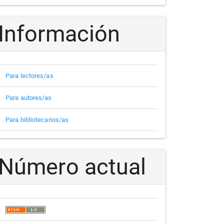
Información
Para lectores/as
Para autores/as
Para bibliotecarios/as
Número actual