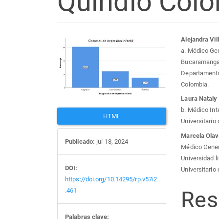
Quindío Colo
Barra
Con
Alejandra Vi
a. Médico Ge
lateral
prin
Bucaramanga, 
Departamental
del
del
Colombia.
Laura Nataly
artículo
artí
b. Médico Int
HTML
Universitario
Marcela Olav
Publicado:
jul 18, 2024
Médico Genera
Universidad l
DOI:
Universitario
https://doi.org/10.14295/rp.v57i2
Re
.461
Palabras clave: