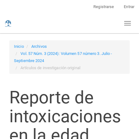
Navegación
Registrarse
Entrar
principal
Contenido
Toggl
principal
naviga
Barra
lateral
Inicio
Archivos
Vol. 57 Núm. 3 (2024): Volumen 57 número 3. Julio -
Septiembre 2024
Artículos de investigación original
Reporte de
intoxicaciones
en la edad