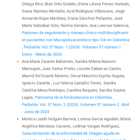
Ortega Rico, Blair Ortiz Giraldo, Gloria Liliana Porras Hurtado,
Diana Ramirez Montaño, Asid Rodriguez Villanueva, Jorge
Armando Rojas Martínez, Diana Sánchez Peñarete, José
María Satizabal Soto, Norma Serrano, Ana Lorenza Valencia,
Patrones de seguimiento y manejo clínico multidisciplinario
en pacientes con Mucopolisacaridosis tipo IVA en Colombia
,
Pediatría: Vol. 57 Núm. 1 (2024): Volumen 57 número 1.
Enero - Marzo de 2024
Ana Maria Zarante Bahamón, Sandra Milena Navarro
Marroquín, Juan Carlos Prieto, Lissete Cabarcas Castro,
Marvid Sol Duarte Moreno, Oscar Mauricio Espitia Segura,
Ignacio Zarante , Luz Helena Castaño Torres, Sandra
Catalina Mesa Restrepo, Carolina Baquero, Sandra Ospina
Lagos,
Panorama de la fenilcetonuria en Colombia
,
Pediatría: Vol. 57 Núm. 2 (2024): Volumen 57 número 2. Abril
- Junio de 2024
Monica Liseth Holguin Barrera, Lorena García Agudelo, María
Angélica Mendoza Cacares, Ledmar Vargas Rodríguez,
Caracterización de la enfermedad de Chagas aguda en