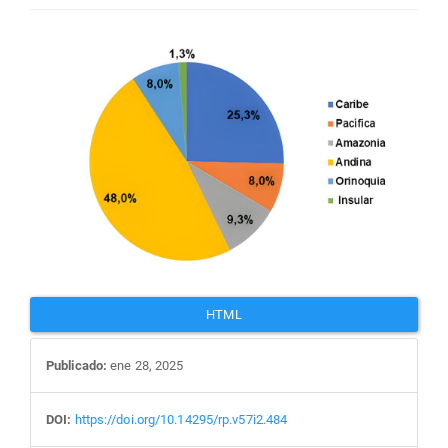
Barra
lateral
del
artículo
HTML
Publicado:
ene 28, 2025
DOI:
https://doi.org/10.14295/rp.v57i2.484