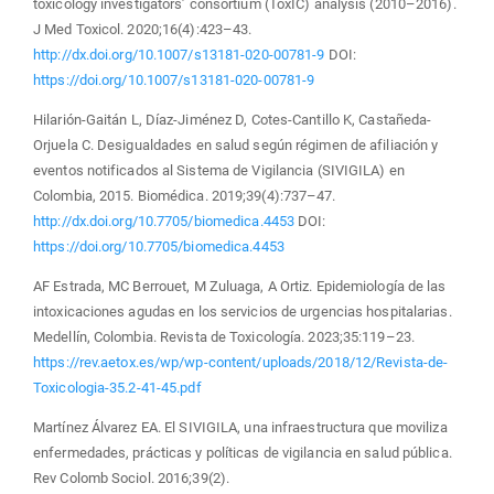
toxicology investigators’ consortium (ToxIC) analysis (2010–2016).
J Med Toxicol. 2020;16(4):423–43.
http://dx.doi.org/10.1007/s13181-020-00781-9
DOI:
https://doi.org/10.1007/s13181-020-00781-9
Hilarión-Gaitán L, Díaz-Jiménez D, Cotes-Cantillo K, Castañeda-
Orjuela C. Desigualdades en salud según régimen de afiliación y
eventos notificados al Sistema de Vigilancia (SIVIGILA) en
Colombia, 2015. Biomédica. 2019;39(4):737–47.
http://dx.doi.org/10.7705/biomedica.4453
DOI:
https://doi.org/10.7705/biomedica.4453
AF Estrada, MC Berrouet, M Zuluaga, A Ortiz. Epidemiología de las
intoxicaciones agudas en los servicios de urgencias hospitalarias.
Medellín, Colombia. Revista de Toxicología. 2023;35:119–23.
https://rev.aetox.es/wp/wp-content/uploads/2018/12/Revista-de-
Toxicologia-35.2-41-45.pdf
Martínez Álvarez EA. El SIVIGILA, una infraestructura que moviliza
enfermedades, prácticas y políticas de vigilancia en salud pública.
Rev Colomb Sociol. 2016;39(2).