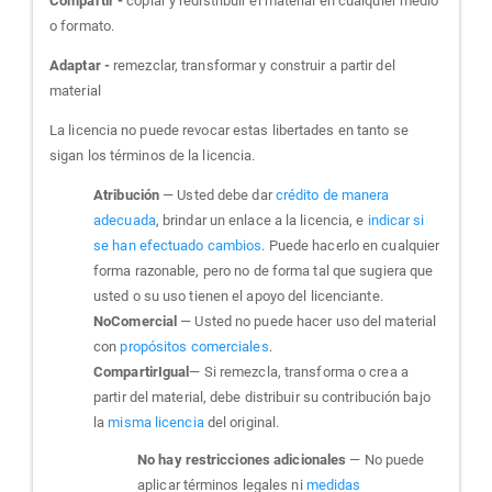
Compartir -
copiar y redistribuir el material en cualquier medio
o formato.
Adaptar -
remezclar, transformar y construir a partir del
material
La licencia no puede revocar estas libertades en tanto se
sigan los términos de la licencia.
Atribución
— Usted debe dar
crédito de manera
adecuada
, brindar un enlace a la licencia, e
indicar si
se han efectuado cambios
. Puede hacerlo en cualquier
forma razonable, pero no de forma tal que sugiera que
usted o su uso tienen el apoyo del licenciante.
NoComercial
— Usted no puede hacer uso del material
con
propósitos comerciales
.
CompartirIgual
— Si remezcla, transforma o crea a
partir del material, debe distribuir su contribución bajo
la
misma licencia
del original.
No hay restricciones adicionales
— No puede
aplicar términos legales ni
medidas