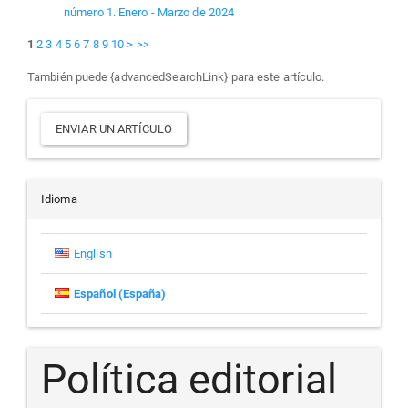
número 1. Enero - Marzo de 2024
1
2
3
4
5
6
7
8
9
10
>
>>
También puede {advancedSearchLink} para este artículo.
Enviar
ENVIAR UN ARTÍCULO
un
artículo
Idioma
English
Español (España)
Política editorial