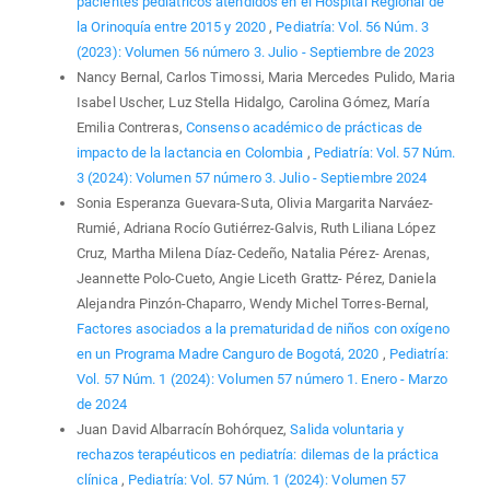
pacientes pediátricos atendidos en el Hospital Regional de
la Orinoquía entre 2015 y 2020
,
Pediatría: Vol. 56 Núm. 3
(2023): Volumen 56 número 3. Julio - Septiembre de 2023
Nancy Bernal, Carlos Timossi, Maria Mercedes Pulido, Maria
Isabel Uscher, Luz Stella Hidalgo, Carolina Gómez, María
Emilia Contreras,
Consenso académico de prácticas de
impacto de la lactancia en Colombia
,
Pediatría: Vol. 57 Núm.
3 (2024): Volumen 57 número 3. Julio - Septiembre 2024
Sonia Esperanza Guevara-Suta, Olivia Margarita Narváez-
Rumié, Adriana Rocío Gutiérrez-Galvis, Ruth Liliana López
Cruz, Martha Milena Díaz-Cedeño, Natalia Pérez- Arenas,
Jeannette Polo-Cueto, Angie Liceth Grattz- Pérez, Daniela
Alejandra Pinzón-Chaparro, Wendy Michel Torres-Bernal,
Factores asociados a la prematuridad de niños con oxígeno
en un Programa Madre Canguro de Bogotá, 2020
,
Pediatría:
Vol. 57 Núm. 1 (2024): Volumen 57 número 1. Enero - Marzo
de 2024
Juan David Albarracín Bohórquez,
Salida voluntaria y
rechazos terapéuticos en pediatría: dilemas de la práctica
clínica
,
Pediatría: Vol. 57 Núm. 1 (2024): Volumen 57