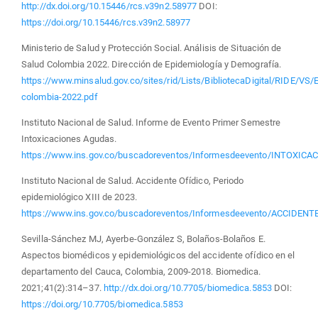
http://dx.doi.org/10.15446/rcs.v39n2.58977
DOI:
https://doi.org/10.15446/rcs.v39n2.58977
Ministerio de Salud y Protección Social. Análisis de Situación de
Salud Colombia 2022. Dirección de Epidemiología y Demografía.
https://www.minsalud.gov.co/sites/rid/Lists/BibliotecaDigital/RIDE/VS
colombia-2022.pdf
Instituto Nacional de Salud. Informe de Evento Primer Semestre
Intoxicaciones Agudas.
https://www.ins.gov.co/buscadoreventos/Informesdeevento/INT
Instituto Nacional de Salud. Accidente Ofídico, Periodo
epidemiológico XIII de 2023.
https://www.ins.gov.co/buscadoreventos/Informesdeevento/ACCIDE
Sevilla-Sánchez MJ, Ayerbe-González S, Bolaños-Bolaños E.
Aspectos biomédicos y epidemiológicos del accidente ofídico en el
departamento del Cauca, Colombia, 2009-2018. Biomedica.
2021;41(2):314–37.
http://dx.doi.org/10.7705/biomedica.5853
DOI:
https://doi.org/10.7705/biomedica.5853