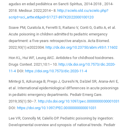
agudas en edad pediátrica en Sancti Spíritus, 2014-2018 , 2014-
2018. Medisur. 2022;2014–8.
http://scielo.sld.cu/scielo.php?
script=sci_arttext&pid=S1727-897X2022000100120
Soave PM, Curatola A, Ferretti S, Raitano V, Conti G, Gatto A, et al.
Acute poisoning in children admitted to pediatric emergency
department: a five-years retrospective analysis. Acta Biomed.
2022;93(1):e2022004.
http://dx.doi.org/10.23750/abm.v93i1.11602
Hon KL, Hui WF, Leung AKC. Antidotes for childhood toxidromes.
Drugs Context. 2021;10:1–10.
http://dx.doi.org/10.7573/dic.2020-
11-4
DOI:
https://doi.org/10.7573/dic.2020-11-4
Mintegi S, Azkunaga B, Prego J, Qureshi N, Dalziel SR, Arana-Arri E,
et al. International epidemiological differences in acute poisonings
in pediatric emergency departments. Pediatr Emerg Care.
2019;35(1):50–7.
http://dx.doi.org/10.1097/pec.0000000000001031
DOI:
https://doi.org/10.1097/PEC.0000000000001031
Lee VR, Connolly M, Calello DP. Pediatric poisoning by ingestion:
Developmental overview and synopsis of national trends. Pediatr