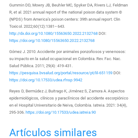
Gummin DD, Mowry JB, Beuhler MC, Spyker DA, Rivers LJ, Feldman
R, et al. 2021 annual report of the national poison data system ©
(NPDS) from America’s poison centers: 39th annual report. Clin
Toxicol. 2022;60(12):1381–643.
http://dx.doi.org/10.1080/15563650.2022.2132768
DOI:
https://doi.org/10.1080/15563650.2022.2132768
Gómez J. 2010. Accidente por animales ponzoñosos y venenosos:
su impacto en la salud ocupacional en Colombia. Rev. Fac. Nac.
Salud Pública. 2011; 29(4): 419-431.
https://pesquisa.bvsalud.org/portal/resource/pt/lil-651159
DOI:
https://doi.org/10.17533/udea.rfnsp.9942
Reyes D, Bermúdez J, Buitrago K, Jiménez S, Zamora A. Aspectos
epidemiológicos, clínicos y paraclínicos del accidente escorpiónico
en el Hospital Universitario de Neiva, Colombia. Iatreia. 2021: 34(4),
295-306.
https://doi.org/10.17533/udea.iatreia.90
Artículos similares