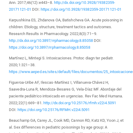
Ann. 2017;46(12):e443–8.
http://dx.doi.org/10.3928/19382359-
20171121-01
DOI:
https://doi.org/10.3928/19382359-20171121-01
Karpushkina ES, Zhdanova OA, Batishcheva GA. Acute poisoning in
children: Etiology, structure, treatment tactics and outcomes.
Research Results in Pharmacology. 2022;8(3):71–9.
http://dx.doi.org/10.3897/rrpharmacology.8.85058
DOI:
https://doi.org/10.3897/rrpharmacology.8.85058
Martínez L, Mintegi S. Intoxicaciones. Protoc diagn ter pediatr.
2020;1:321–38.
https://www.aeped.es/sites/default/files/documentos/25_intoxicacione
Figueroa-Uribe AF, Ilescas-Martínez I, Villanueva-Chávez H,
Saavedra-Luna R, Mendoza-Besares G, Vela-Díaz MF. Abordaje del
paciente pediátrico intoxicado en urgencias. Rev Fac Med Humana.
2022;22(1):669–81.
http://dx.doi.org/10.25176/rfmh.v22i4.5091
DOI:
https://doi.org/10.25176/RFMH.v22i4.5091
Beauchamp GA, Carey JL, Cook MD, Cannon RD, Katz KD, Yoon J, et
al. Sex differences in pediatric poisonings by age group: A