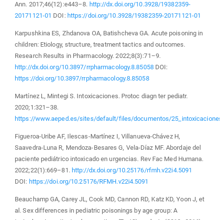
Ann. 2017;46(12):e443–8.
http://dx.doi.org/10.3928/19382359-
20171121-01
DOI:
https://doi.org/10.3928/19382359-20171121-01
Karpushkina ES, Zhdanova OA, Batishcheva GA. Acute poisoning in
children: Etiology, structure, treatment tactics and outcomes.
Research Results in Pharmacology. 2022;8(3):71–9.
http://dx.doi.org/10.3897/rrpharmacology.8.85058
DOI:
https://doi.org/10.3897/rrpharmacology.8.85058
Martínez L, Mintegi S. Intoxicaciones. Protoc diagn ter pediatr.
2020;1:321–38.
https://www.aeped.es/sites/default/files/documentos/25_intoxicacione
Figueroa-Uribe AF, Ilescas-Martínez I, Villanueva-Chávez H,
Saavedra-Luna R, Mendoza-Besares G, Vela-Díaz MF. Abordaje del
paciente pediátrico intoxicado en urgencias. Rev Fac Med Humana.
2022;22(1):669–81.
http://dx.doi.org/10.25176/rfmh.v22i4.5091
DOI:
https://doi.org/10.25176/RFMH.v22i4.5091
Beauchamp GA, Carey JL, Cook MD, Cannon RD, Katz KD, Yoon J, et
al. Sex differences in pediatric poisonings by age group: A