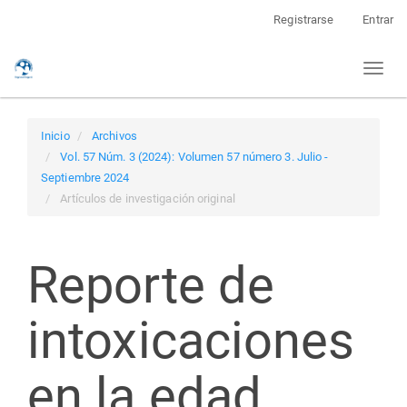
Navegación
Registrarse
Entrar
principal
Contenido
Toggl
principal
naviga
Barra
lateral
Inicio
Archivos
Vol. 57 Núm. 3 (2024): Volumen 57 número 3. Julio -
Septiembre 2024
Artículos de investigación original
Reporte de
intoxicaciones
en la edad