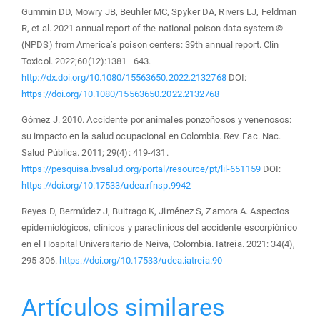
Gummin DD, Mowry JB, Beuhler MC, Spyker DA, Rivers LJ, Feldman
R, et al. 2021 annual report of the national poison data system ©
(NPDS) from America’s poison centers: 39th annual report. Clin
Toxicol. 2022;60(12):1381–643.
http://dx.doi.org/10.1080/15563650.2022.2132768
DOI:
https://doi.org/10.1080/15563650.2022.2132768
Gómez J. 2010. Accidente por animales ponzoñosos y venenosos:
su impacto en la salud ocupacional en Colombia. Rev. Fac. Nac.
Salud Pública. 2011; 29(4): 419-431.
https://pesquisa.bvsalud.org/portal/resource/pt/lil-651159
DOI:
https://doi.org/10.17533/udea.rfnsp.9942
Reyes D, Bermúdez J, Buitrago K, Jiménez S, Zamora A. Aspectos
epidemiológicos, clínicos y paraclínicos del accidente escorpiónico
en el Hospital Universitario de Neiva, Colombia. Iatreia. 2021: 34(4),
295-306.
https://doi.org/10.17533/udea.iatreia.90
Artículos similares