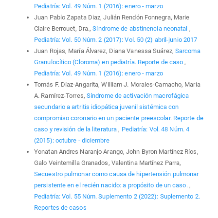
Pediatría: Vol. 49 Núm. 1 (2016): enero - marzo
Juan Pablo Zapata Diaz, Julián Rendón Fonnegra, Marie
Claire Berrouet, Dra.,
Síndrome de abstinencia neonatal
,
Pediatría: Vol. 50 Núm. 2 (2017): Vol. 50 (2) abril-junio 2017
Juan Rojas, María Álvarez, Diana Vanessa Suárez,
Sarcoma
Granulocítico (Cloroma) en pediatría. Reporte de caso
,
Pediatría: Vol. 49 Núm. 1 (2016): enero - marzo
Tomás F. Díaz-Angarita, William J. Morales-Camacho, María
A. Ramírez-Torres,
Síndrome de activación macrofágica
secundario a artritis idiopática juvenil sistémica con
compromiso coronario en un paciente preescolar. Reporte de
caso y revisión de la literatura
,
Pediatría: Vol. 48 Núm. 4
(2015): octubre - diciembre
Yonatan Andres Naranjo Arango, John Byron Martínez Ríos,
Galo Veintemilla Granados, Valentina Martínez Parra,
Secuestro pulmonar como causa de hipertensión pulmonar
persistente en el recién nacido: a propósito de un caso.
,
Pediatría: Vol. 55 Núm. Suplemento 2 (2022): Suplemento 2.
Reportes de casos