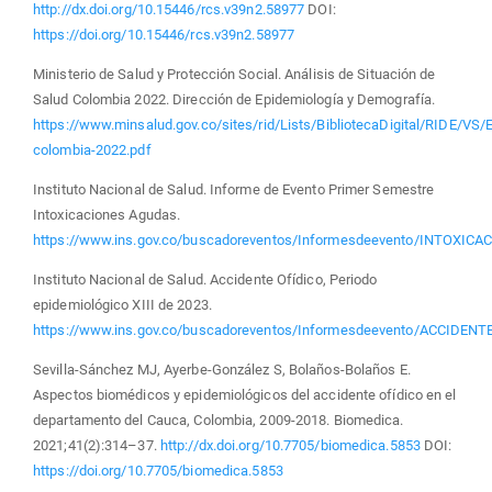
http://dx.doi.org/10.15446/rcs.v39n2.58977
DOI:
https://doi.org/10.15446/rcs.v39n2.58977
Ministerio de Salud y Protección Social. Análisis de Situación de
Salud Colombia 2022. Dirección de Epidemiología y Demografía.
https://www.minsalud.gov.co/sites/rid/Lists/BibliotecaDigital/RIDE/VS
colombia-2022.pdf
Instituto Nacional de Salud. Informe de Evento Primer Semestre
Intoxicaciones Agudas.
https://www.ins.gov.co/buscadoreventos/Informesdeevento/INT
Instituto Nacional de Salud. Accidente Ofídico, Periodo
epidemiológico XIII de 2023.
https://www.ins.gov.co/buscadoreventos/Informesdeevento/ACCIDE
Sevilla-Sánchez MJ, Ayerbe-González S, Bolaños-Bolaños E.
Aspectos biomédicos y epidemiológicos del accidente ofídico en el
departamento del Cauca, Colombia, 2009-2018. Biomedica.
2021;41(2):314–37.
http://dx.doi.org/10.7705/biomedica.5853
DOI:
https://doi.org/10.7705/biomedica.5853