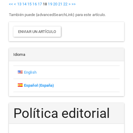
<<
<
13
14
15
16
17
18
19
20
21
22
>
>>
También puede {advancedSearchLink} para este artículo.
Enviar
ENVIAR UN ARTÍCULO
un
artículo
Idioma
English
Español (España)
Política editorial