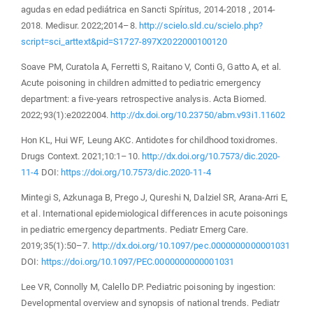
agudas en edad pediátrica en Sancti Spíritus, 2014-2018 , 2014-
2018. Medisur. 2022;2014–8.
http://scielo.sld.cu/scielo.php?
script=sci_arttext&pid=S1727-897X2022000100120
Soave PM, Curatola A, Ferretti S, Raitano V, Conti G, Gatto A, et al.
Acute poisoning in children admitted to pediatric emergency
department: a five-years retrospective analysis. Acta Biomed.
2022;93(1):e2022004.
http://dx.doi.org/10.23750/abm.v93i1.11602
Hon KL, Hui WF, Leung AKC. Antidotes for childhood toxidromes.
Drugs Context. 2021;10:1–10.
http://dx.doi.org/10.7573/dic.2020-
11-4
DOI:
https://doi.org/10.7573/dic.2020-11-4
Mintegi S, Azkunaga B, Prego J, Qureshi N, Dalziel SR, Arana-Arri E,
et al. International epidemiological differences in acute poisonings
in pediatric emergency departments. Pediatr Emerg Care.
2019;35(1):50–7.
http://dx.doi.org/10.1097/pec.0000000000001031
DOI:
https://doi.org/10.1097/PEC.0000000000001031
Lee VR, Connolly M, Calello DP. Pediatric poisoning by ingestion:
Developmental overview and synopsis of national trends. Pediatr