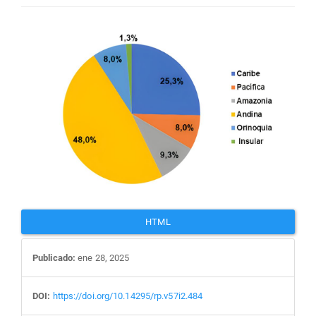
Barra
lateral
del
artículo
HTML
Publicado:
ene 28, 2025
DOI:
https://doi.org/10.14295/rp.v57i2.484