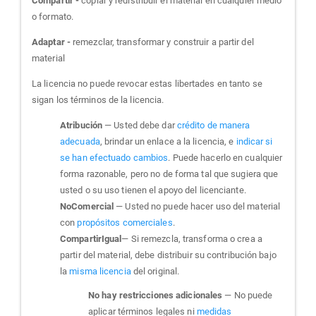
Compartir -
copiar y redistribuir el material en cualquier medio
o formato.
Adaptar -
remezclar, transformar y construir a partir del
material
La licencia no puede revocar estas libertades en tanto se
sigan los términos de la licencia.
Atribución
— Usted debe dar
crédito de manera
adecuada
, brindar un enlace a la licencia, e
indicar si
se han efectuado cambios
. Puede hacerlo en cualquier
forma razonable, pero no de forma tal que sugiera que
usted o su uso tienen el apoyo del licenciante.
NoComercial
— Usted no puede hacer uso del material
con
propósitos comerciales
.
CompartirIgual
— Si remezcla, transforma o crea a
partir del material, debe distribuir su contribución bajo
la
misma licencia
del original.
No hay restricciones adicionales
— No puede
aplicar términos legales ni
medidas