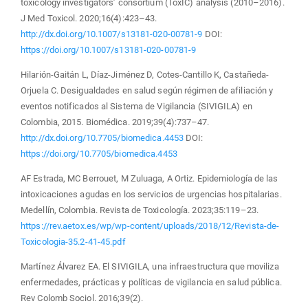
toxicology investigators’ consortium (ToxIC) analysis (2010–2016).
J Med Toxicol. 2020;16(4):423–43.
http://dx.doi.org/10.1007/s13181-020-00781-9
DOI:
https://doi.org/10.1007/s13181-020-00781-9
Hilarión-Gaitán L, Díaz-Jiménez D, Cotes-Cantillo K, Castañeda-
Orjuela C. Desigualdades en salud según régimen de afiliación y
eventos notificados al Sistema de Vigilancia (SIVIGILA) en
Colombia, 2015. Biomédica. 2019;39(4):737–47.
http://dx.doi.org/10.7705/biomedica.4453
DOI:
https://doi.org/10.7705/biomedica.4453
AF Estrada, MC Berrouet, M Zuluaga, A Ortiz. Epidemiología de las
intoxicaciones agudas en los servicios de urgencias hospitalarias.
Medellín, Colombia. Revista de Toxicología. 2023;35:119–23.
https://rev.aetox.es/wp/wp-content/uploads/2018/12/Revista-de-
Toxicologia-35.2-41-45.pdf
Martínez Álvarez EA. El SIVIGILA, una infraestructura que moviliza
enfermedades, prácticas y políticas de vigilancia en salud pública.
Rev Colomb Sociol. 2016;39(2).