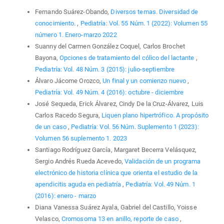
Fernando Suárez-Obando,
Diversos temas. Diversidad de
conocimiento.
,
Pediatría: Vol. 55 Núm. 1 (2022): Volumen 55
número 1. Enero-marzo 2022
Suanny del Carmen González Coquel, Carlos Brochet
Bayona,
Opciones de tratamiento del cólico del lactante
,
Pediatría: Vol. 48 Núm. 3 (2015): julio-septiembre
Álvaro Jácome Orozco,
Un final y un comienzo nuevo
,
Pediatría: Vol. 49 Núm. 4 (2016): octubre - diciembre
José Sequeda, Erick Álvarez, Cindy De la Cruz-Álvarez, Luis
Carlos Racedo Segura,
Liquen plano hipertrófico. A propósito
de un caso
,
Pediatría: Vol. 56 Núm. Suplemento 1 (2023):
Volumen 56 suplemento 1. 2023
Santiago Rodríguez García, Margaret Becerra Velásquez,
Sergio Andrés Rueda Acevedo,
Validación de un programa
electrónico de historia clínica que orienta el estudio de la
apendicitis aguda en pediatría
,
Pediatría: Vol. 49 Núm. 1
(2016): enero - marzo
Diana Vanessa Suárez Ayala, Gabriel del Castillo, Yoisse
Velasco,
Cromosoma 13 en anillo, reporte de caso
,