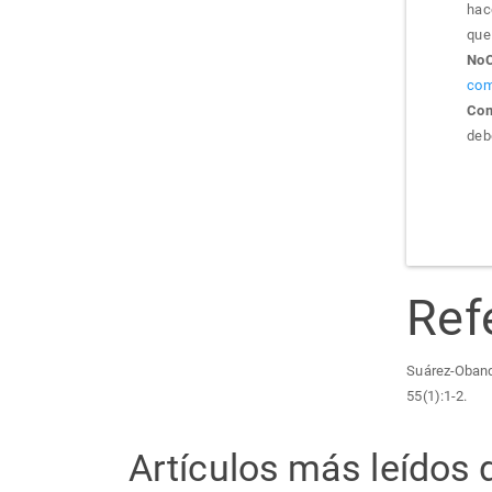
hac
que 
NoC
com
Com
debe
Ref
Suárez-Obando
55(1):1-2.
Artículos más leídos