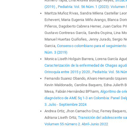
Romero Tapia, Lina Andrea Buitrago Reyes,
Situaci
(2019)
,
Pediatría: Vol. 56 Núm. 1 (2023): Volumen
Maritza Muñoz Rivas, Sandra Milena Castellar Leo
Echeverri, Maria Eugenia Miño Arango, Blanca Dori
Piñeros, Dagoberto Cabrera Hemer, Juan Carlos Pri
Gustavo Contreras García, Sandra Ospina, Lina Mor
Manuel Huertas Quiñoñes, Jenny Jurado, Sergio No
Garcia,
Consenso colombiano para el seguimiento
Núm. 3 (2019)
Monica Liseth Holguin Barrera, Lorena García Agu
Caracterización de la enfermedad de Chagas aguda 
Orinoquía entre 2015 y 2020
,
Pediatría: Vol. 56 Nú
Fernando Suarez Obando, Alvaro Hernando Izquierdo 
Kevin Maldonado, Carolina Baquero, Edna Julieth Bo
Mesa, Fabián Hernández BPharm,
Algoritmo de ori
diagnóstico de AME 5q 1-3 en Colombia: Panel De
3. Julio - Septiembre 2024
Andrea Ortiz, Jhon Camacho Cruz, Ferney Baquero, 
Adriana Liseth Ortiz,
Transición del adolescente sa
Volumen 55 número 2. Abril-Junio 2022