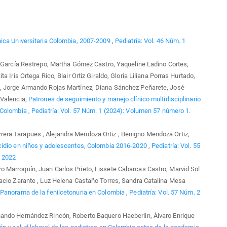
nica Universitaria Colombia, 2007-2009
,
Pediatría: Vol. 46 Núm. 1
a García Restrepo, Martha Gómez Castro, Yaqueline Ladino Cortes,
 Iris Ortega Rico, Blair Ortiz Giraldo, Gloria Liliana Porras Hurtado,
a, Jorge Armando Rojas Martínez, Diana Sánchez Peñarete, José
 Valencia,
Patrones de seguimiento y manejo clínico multidisciplinario
n Colombia
,
Pediatría: Vol. 57 Núm. 1 (2024): Volumen 57 número 1.
ra Tarapues , Alejandra Mendoza Ortiz , Benigno Mendoza Ortiz,
cidio en niños y adolescentes, Colombia 2016-2020
,
Pediatría: Vol. 55
o 2022
 Marroquín, Juan Carlos Prieto, Lissete Cabarcas Castro, Marvid Sol
acio Zarante , Luz Helena Castaño Torres, Sandra Catalina Mesa
Panorama de la fenilcetonuria en Colombia
,
Pediatría: Vol. 57 Núm. 2
4
ando Hernández Rincón, Roberto Baquero Haeberlin, Álvaro Enrique