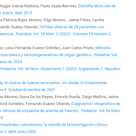
Reggie García-Roblesa, Paola Ayala-Ramírez,
Distrofia Muscular de
): Enero- Abril 2019
a Patricia Rojas Moreno, Olga Moreno , Jaime Pérez, Camila
ernando Suárez-Obando,
Perfiles clínicos de 28 pacientes con
eferencia
,
Pediatría: Vol. 55 Núm. 2 (2022): Volumen 55 número 2.
, Luisa Fernanda Suárez Ordóñez, Juan Carlos Prieto,
Métodos
musculares y neurodegenerativas de origen genético
,
Pediatría: Vol.
arzo de 2024
,
Pediatría: Vol. 55 Núm. Suplemento 1 (2022): Suplemento 1. Reportes
ía, en busca de nuevos escenarios, sin olvidar lo fundamental
,
ro 4. Octubre-diciembre de 2021
as Moreno, Iliana De los Reyes, Ernesto Rueda, Diego Medina, Jaime
, Jordi Surrallés, Fernando Suárez-Obando,
Diagnóstico citogenético de
as clínicas de sospecha de anemia de Fanconi
,
Pediatría: Vol. 56 Núm.
23
 hospitales colombianos: la semilla de la investigación clínica
,
o 2. Abril-Junio 2022