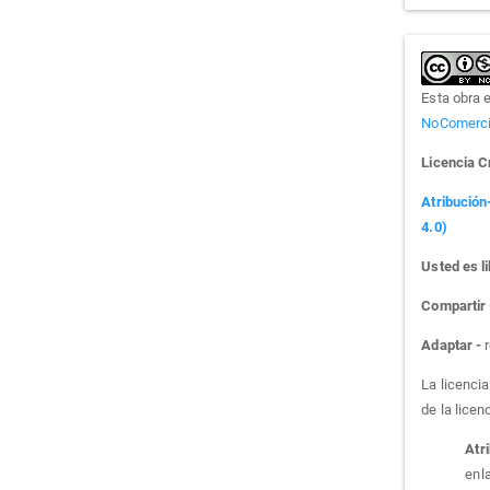
Esta obra 
NoComercia
Licencia 
Atribución
4.0)
Usted es li
Compartir
Adaptar -
r
La licenci
de la licen
Atr
enla