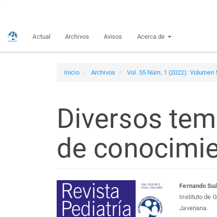
Navegación
principal
Contenido
Actual
Archivos
Avisos
Acerca de
principal
Barra
lateral
Inicio
Archivos
Vol. 55 Núm. 1 (2022): Volumen
Diversos tem
de conocimie
Barra
Con
Fernando Su
Instituto de 
lateral
prin
Javeriana.