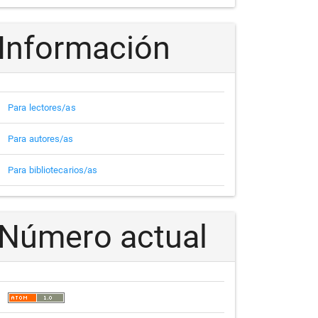
Información
Para lectores/as
Para autores/as
Para bibliotecarios/as
Número actual