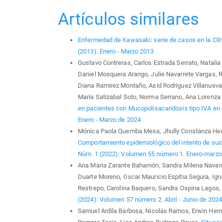
Artículos similares
Enfermedad de Kawasaki: serie de casos en la Clí
(2013): Enero - Marzo 2013
Gustavo Contreras, Carlos Estrada Serrato, Natali
Daniel Mosquera Arango, Julie Navarrete Vargas, Rita
Diana Ramirez Montaño, Asid Rodriguez Villanuev
María Satizabal Soto, Norma Serrano, Ana Lorenza
en pacientes con Mucopolisacaridosis tipo IVA e
Enero - Marzo de 2024
Mónica Paola Quemba Mesa, Jhully Constanza Herre
Comportamiento epidemiológico del intento de sui
Núm. 1 (2022): Volumen 55 número 1. Enero-marz
Ana Maria Zarante Bahamón, Sandra Milena Navarro
Duarte Moreno, Oscar Mauricio Espitia Segura, Ign
Restrepo, Carolina Baquero, Sandra Ospina Lagos,
(2024): Volumen 57 número 2. Abril - Junio de 202
Samuel Ardila Barbosa, Nicolás Ramos, Erwin Hern