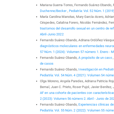
Mariana Guerra-Torres, Fernando Suárez-Obando, 
Duchenne/Becker
,
Pediatría: Vol. 52 Núm. 1 (2019
María Carolina Manotas, Mary García-Acero, Adrian
Céspedes, Catalina Forero, Nicolás Fernández, F
trastornos del desarrollo sexual en un centro de r
Abril-Junio 2022
Fernando Suárez-Obando, Adriana Ordóñez-Vásquez
diagnósticos moleculares en enfermedades neuro
57 Núm. 1 (2024): Volumen 57 número 1. Enero - M
Fernando Suárez-Obando,
A propósito de un caso
de casos
Fernando Suárez-Obando,
Investigación en Pediatr
Pediatría: Vol. 54 Núm. 4 (2021): Volumen 54 núme
Olga Moreno, Angela Paredes, Adriana Patricia Roj
Bernal, Juan C. Prieto, Roser Pujol, Javier Benítez
AF en una cohorte de pacientes con característic
2 (2023): Volumen 56 número 2. Abril - Junio de 20
Fernando Suárez-Obando,
Experiencias clínicas de
Pediatría: Vol. 55 Núm. 2 (2022): Volumen 55 númer