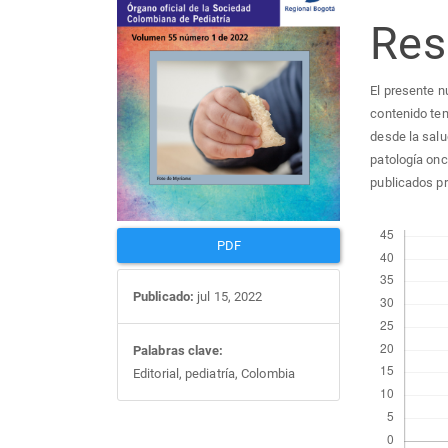
Re
del
del
artículo
artí
El presente n
contenido tem
desde la salu
patología onc
publicados p
Descargas
PDF
Publicado:
jul 15, 2022
Palabras clave:
Editorial, pediatría, Colombia