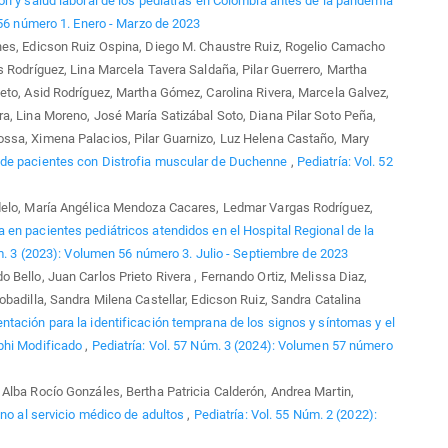
ón y salud laboral de los pediatras en Colombia antes de la pandemia
 56 número 1. Enero - Marzo de 2023
nes, Edicson Ruiz Ospina, Diego M. Chaustre Ruiz, Rogelio Camacho
s Rodríguez, Lina Marcela Tavera Saldaña, Pilar Guerrero, Martha
eto, Asid Rodríguez, Martha Gómez, Carolina Rivera, Marcela Galvez,
a, Lina Moreno, José María Satizábal Soto, Diana Pilar Soto Peña,
ssa, Ximena Palacios, Pilar Guarnizo, Luz Helena Castaño, Mary
 de pacientes con Distrofia muscular de Duchenne
,
Pediatría: Vol. 52
delo, María Angélica Mendoza Cacares, Ledmar Vargas Rodríguez,
en pacientes pediátricos atendidos en el Hospital Regional de la
m. 3 (2023): Volumen 56 número 3. Julio - Septiembre de 2023
Bello, Juan Carlos Prieto Rivera , Fernando Ortiz, Melissa Diaz,
badilla, Sandra Milena Castellar, Edicson Ruiz, Sandra Catalina
entación para la identificación temprana de los signos y síntomas y el
lphi Modificado
,
Pediatría: Vol. 57 Núm. 3 (2024): Volumen 57 número
Alba Rocío Gonzáles, Bertha Patricia Calderón, Andrea Martin,
no al servicio médico de adultos
,
Pediatría: Vol. 55 Núm. 2 (2022):