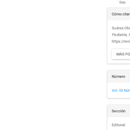
Det
Cómo citar
del
Suárez-Oba
Pediatría
,
artí
https://rev
MÁS FO
Número
Vol. 55 Nú
Sección
Editorial