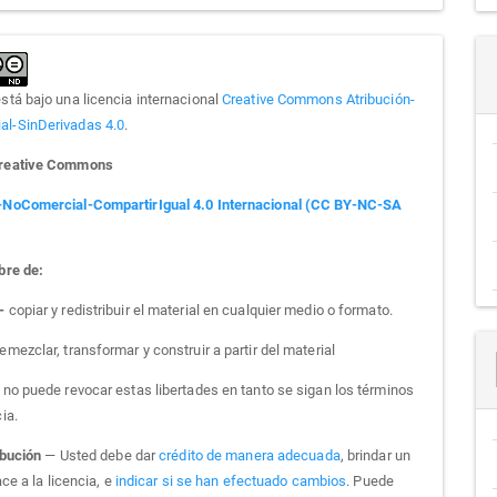
está bajo una licencia internacional
Creative Commons Atribución-
l-SinDerivadas 4.0
.
Creative Commons
-NoComercial-CompartirIgual 4.0 Internacional (CC BY-NC-SA
bre de:
 -
copiar y redistribuir el material en cualquier medio o formato.
emezclar, transformar y construir a partir del material
a no puede revocar estas libertades en tanto se sigan los términos
cia.
ibución
— Usted debe dar
crédito de manera adecuada
, brindar un
ce a la licencia, e
indicar si se han efectuado cambios
. Puede