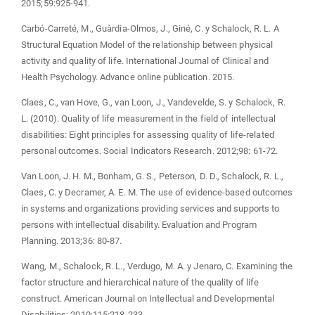
2015;59:925-941.
Carbó-Carreté, M., Guàrdia-Olmos, J., Giné, C. y Schalock, R. L. A
Structural Equation Model of the relationship between physical
activity and quality of life. International Journal of Clinical and
Health Psychology. Advance online publication. 2015.
Claes, C., van Hove, G., van Loon, J., Vandevelde, S. y Schalock, R.
L. (2010). Quality of life measurement in the field of intellectual
disabilities: Eight principles for assessing quality of life-related
personal outcomes. Social Indicators Research. 2012;98: 61-72.
Van Loon, J. H. M., Bonham, G. S., Peterson, D. D., Schalock, R. L.,
Claes, C. y Decramer, A. E. M. The use of evidence-based outcomes
in systems and organizations providing services and supports to
persons with intellectual disability. Evaluation and Program
Planning. 2013;36: 80-87.
Wang, M., Schalock, R. L., Verdugo, M. A. y Jenaro, C. Examining the
factor structure and hierarchical nature of the quality of life
construct. American Journal on Intellectual and Developmental
Disabilities; 2010;115:218-233.