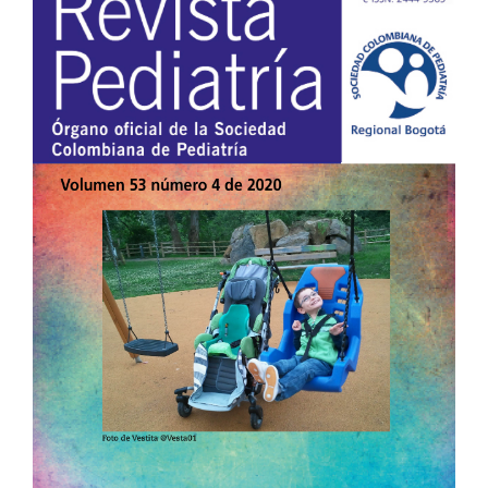
lateral
del
artículo