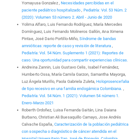
Yomayusa Gonzalez ,
Necesidades percibidas en el
paciente pediátrico hospitalizado
,
Pediatría: Vol. 53 Núm. 2
(2020): Volumen 53 número 2. Abril - Junio de 2020
Yolima Alfaro, Luis Fernando Rodríguez, María Mercedes
Domínguez, Luis Fernando Molineros Gallón, Ana Ximena
Pintae, José Dario Portillo-Miño,
Síndrome de bandas
amnióticas: reporte de caso y revisión de literatura
,
Pediatría: Vol. 54 Núm. Suplemento 1 (2021): Reportes de
caso. Una oportunidad para compartir experiencias clínicas.
Andreina Zannin, Luis Gustavo Celis, Isabel Fernández,
Humberto Ossa, María Camila Garzon, Samantha Mayorga,
Luz Ángela Murillo, Paola Gabriela Zuleta,
Holoprosencefalia
de tipo recesivo en una familia endogámica Colombiana.
,
Pediatría: Vol. 54 Núm. 1 (2021): Volumen 54 número 1.
Enero-Marzo 2021
Roberth Ordoñez, Luisa Fernanda Gaitán, Lina Daiana
Burbano, Christian Ali Buesaquillo Camayo, Jose Andrés
Calvache España,
Caracterización de la población pediátrica
con sospecha o diagnóstico de cáncer atendida en el
Hospital Universitario San José de Popayán, Colombia
,