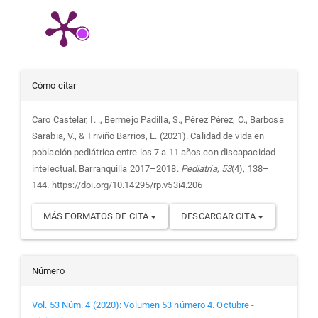
Detalles
Cómo citar
del
Caro Castelar, I. ., Bermejo Padilla, S., Pérez Pérez, O., Barbosa
Sarabia, V., & Triviño Barrios, L. (2021). Calidad de vida en
artículo
población pediátrica entre los 7 a 11 años con discapacidad
intelectual. Barranquilla 2017–2018.
Pediatría
,
53
(4), 138–
144. https://doi.org/10.14295/rp.v53i4.206
MÁS FORMATOS DE CITA
DESCARGAR CITA
Número
Vol. 53 Núm. 4 (2020): Volumen 53 número 4. Octubre -