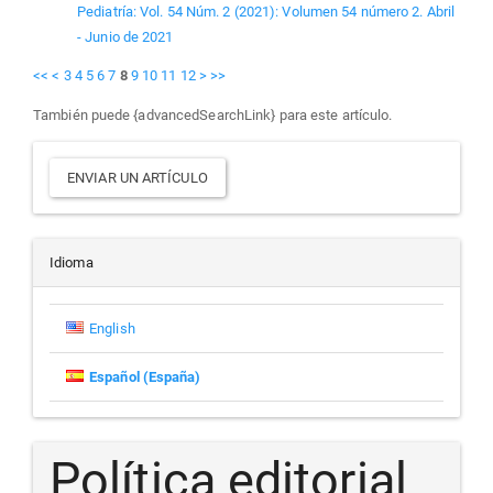
Pediatría: Vol. 54 Núm. 2 (2021): Volumen 54 número 2. Abril
- Junio de 2021
<<
<
3
4
5
6
7
8
9
10
11
12
>
>>
También puede {advancedSearchLink} para este artículo.
Enviar
ENVIAR UN ARTÍCULO
un
artículo
Idioma
English
Español (España)
Política editorial