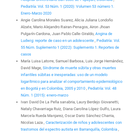
Pediatría: Vol. 53 Núm. 1 (2020): Volumen 53 número 1.
Enero-Marzo 2020
Angie Carolina Morales Suarez, Alicia Juliana Londoño
Alzate, Mario Alejandro Rairan-Penagos, Airon Jhoan
Pulgarín-Cardona, Juan Pablo Calle-Giraldo,
Angina de
Ludwig: reporte de caso en un adolescente
,
Pediatría: Vol.
55 Núm. Suplemento 1 (2022): Suplemento 1. Reportes de
casos
María Luisa Latorre, Samuel Barbosa, Luis Jorge Hernández,
David Mage,
Síndrome de muerte súbita y otras muertes
infantiles súbitas e inesperadas: uso de un modelo
logarítmico para analizar el comportamiento epidemiológico
en Bogotá y en Colombia, 2005 y 2010
,
Pediatría: Vol. 48
Núm. 1 (2015): enero-marzo
Ivan David De La Peña sanabria, Laury Berdejo Giovanetti,
Nataly Chavarriaga Ruiz, Diana Carolina López Gulfo, Laura
Marcela Rueda Manjarez, Oscar Dario Sánchez Charria,
Nicolas Laza ,
Caracterización de niños y adolescentes con
trastornos del espectro autista en Barranquilla, Colombia
,