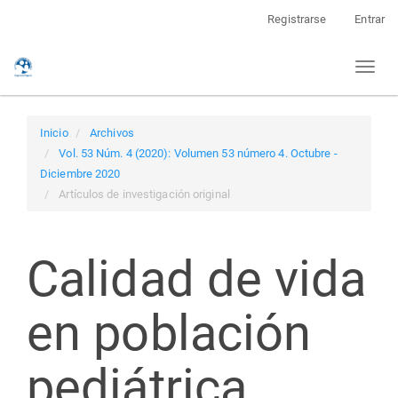
Navegación
Registrarse
Entrar
principal
Contenido
Toggl
principal
naviga
Barra
lateral
Inicio
Archivos
Vol. 53 Núm. 4 (2020): Volumen 53 número 4. Octubre -
Diciembre 2020
Artículos de investigación original
Calidad de vida
en población
pediátrica