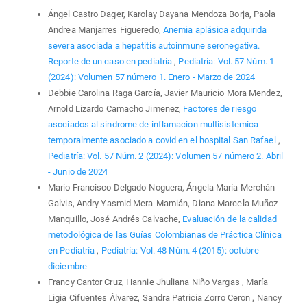
Ángel Castro Dager, Karolay Dayana Mendoza Borja, Paola
Andrea Manjarres Figueredo,
Anemia aplásica adquirida
severa asociada a hepatitis autoinmune seronegativa.
Reporte de un caso en pediatría
,
Pediatría: Vol. 57 Núm. 1
(2024): Volumen 57 número 1. Enero - Marzo de 2024
Debbie Carolina Raga García, Javier Mauricio Mora Mendez,
Arnold Lizardo Camacho Jimenez,
Factores de riesgo
asociados al sindrome de inflamacion multisistemica
temporalmente asociado a covid en el hospital San Rafael
,
Pediatría: Vol. 57 Núm. 2 (2024): Volumen 57 número 2. Abril
- Junio de 2024
Mario Francisco Delgado-Noguera, Ángela María Merchán-
Galvis, Andry Yasmid Mera-Mamián, Diana Marcela Muñoz-
Manquillo, José Andrés Calvache,
Evaluación de la calidad
metodológica de las Guías Colombianas de Práctica Clínica
en Pediatría
,
Pediatría: Vol. 48 Núm. 4 (2015): octubre -
diciembre
Francy Cantor Cruz, Hannie Jhuliana Niño Vargas , María
Ligia Cifuentes Álvarez, Sandra Patricia Zorro Ceron , Nancy