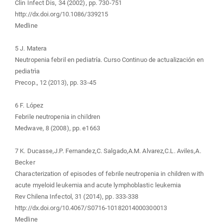
Clin Infect Dis, 34 (2002), pp. 730-751
http://dx.doi.org/10.1086/339215
Medline
5 J. Matera
Neutropenia febril en pediatría. Curso Continuo de actualización en
pediatrìa
Precop., 12 (2013), pp. 33-45
6 F. López
Febrile neutropenia in children
Medwave, 8 (2008), pp. e1663
7 K. Ducasse,J.P. Fernandez,C. Salgado,A.M. Alvarez,C.L. Aviles,A.
Becker
Characterization of episodes of febrile neutropenia in children with
acute myeloid leukemia and acute lymphoblastic leukemia
Rev Chilena Infectol, 31 (2014), pp. 333-338
http://dx.doi.org/10.4067/S0716-10182014000300013
Medline