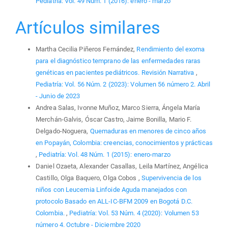
Pediatría: Vol. 49 Núm. 1 (2016): enero - marzo
Artículos similares
Martha Cecilia Piñeros Fernández,
Rendimiento del exoma
para el diagnóstico temprano de las enfermedades raras
genéticas en pacientes pediátricos. Revisión Narrativa
,
Pediatría: Vol. 56 Núm. 2 (2023): Volumen 56 número 2. Abril
- Junio de 2023
Andrea Salas, Ivonne Muñoz, Marco Sierra, Ángela María
Merchán-Galvis, Óscar Castro, Jaime Bonilla, Mario F.
Delgado-Noguera,
Quemaduras en menores de cinco años
en Popayán, Colombia: creencias, conocimientos y prácticas
,
Pediatría: Vol. 48 Núm. 1 (2015): enero-marzo
Daniel Ozaeta, Alexander Casallas, Leila Martínez, Angélica
Castillo, Olga Baquero, Olga Cobos ,
Supervivencia de los
niños con Leucemia Linfoide Aguda manejados con
protocolo Basado en ALL-IC-BFM 2009 en Bogotá D.C.
Colombia.
,
Pediatría: Vol. 53 Núm. 4 (2020): Volumen 53
número 4. Octubre - Diciembre 2020