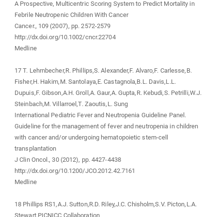
A Prospective, Multicentric Scoring System to Predict Mortality in
Febrile Neutropenic Children With Cancer
Cancer., 109 (2007), pp. 2572-2579
http://dx.doi.org/10.1002/cncr.22704
Medline
17 T. Lehrnbecher,R. Phillips,S. Alexander,F. Alvaro,F. Carlesse,B.
Fisher,H. Hakim,M. Santolaya,E. Castagnola,B.L. Davis,L.L.
Dupuis,F. Gibson,A.H. Groll,A. Gaur,A. Gupta,R. Kebudi,S. Petrilli,W.J.
Steinbach,M. Villarroel,T. Zaoutis,L. Sung
International Pediatric Fever and Neutropenia Guideline Panel.
Guideline for the management of fever and neutropenia in children
with cancer and/or undergoing hematopoietic stem-cell
transplantation
J Clin Oncol., 30 (2012), pp. 4427-4438
http://dx.doi.org/10.1200/JCO.2012.42.7161
Medline
18 Phillips RS1,A.J. Sutton,R.D. Riley,J.C. Chisholm,S.V. Picton,L.A.
Stewart,PICNICC Collaboration