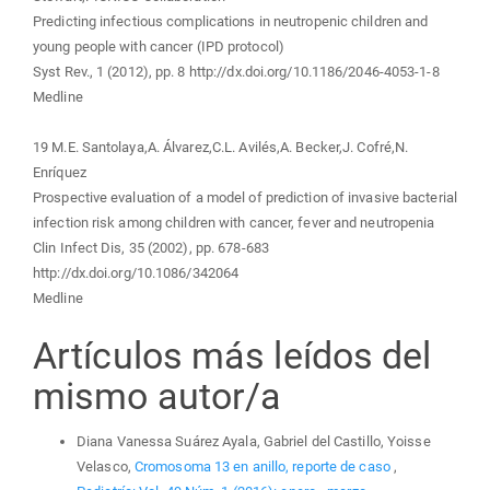
Predicting infectious complications in neutropenic children and
young people with cancer (IPD protocol)
Syst Rev., 1 (2012), pp. 8 http://dx.doi.org/10.1186/2046-4053-1-8
Medline
19 M.E. Santolaya,A. Álvarez,C.L. Avilés,A. Becker,J. Cofré,N.
Enríquez
Prospective evaluation of a model of prediction of invasive bacterial
infection risk among children with cancer, fever and neutropenia
Clin Infect Dis, 35 (2002), pp. 678-683
http://dx.doi.org/10.1086/342064
Medline
Artículos más leídos del
mismo autor/a
Diana Vanessa Suárez Ayala, Gabriel del Castillo, Yoisse
Velasco,
Cromosoma 13 en anillo, reporte de caso
,