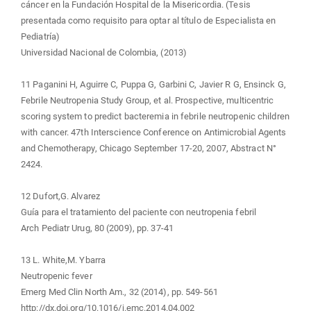
cáncer en la Fundación Hospital de la Misericordia. (Tesis
presentada como requisito para optar al título de Especialista en
Pediatría)
Universidad Nacional de Colombia, (2013)
11 Paganini H, Aguirre C, Puppa G, Garbini C, Javier R G, Ensinck G,
Febrile Neutropenia Study Group, et al. Prospective, multicentric
scoring system to predict bacteremia in febrile neutropenic children
with cancer. 47th Interscience Conference on Antimicrobial Agents
and Chemotherapy, Chicago September 17-20, 2007, Abstract N°
2424.
12 Dufort,G. Alvarez
Guía para el tratamiento del paciente con neutropenia febril
Arch Pediatr Urug, 80 (2009), pp. 37-41
13 L. White,M. Ybarra
Neutropenic fever
Emerg Med Clin North Am., 32 (2014), pp. 549-561
http://dx.doi.org/10.1016/j.emc.2014.04.002