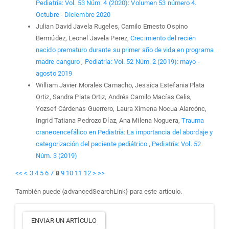
Pediatría: Vol. 53 Núm. 4 (2020): Volumen 53 número 4.
Octubre - Diciembre 2020
Julian David Javela Rugeles, Camilo Ernesto Ospino
Bermúdez, Leonel Javela Perez,
Crecimiento del recién
nacido prematuro durante su primer año de vida en programa
madre canguro
,
Pediatría: Vol. 52 Núm. 2 (2019): mayo -
agosto 2019
William Javier Morales Camacho, Jessica Estefania Plata
Ortiz, Sandra Plata Ortiz, Andrés Camilo Macías Celis,
Yozsef Cárdenas Guerrero, Laura Ximena Nocua Alarcónc,
Ingrid Tatiana Pedrozo Díaz, Ana Milena Noguera,
Trauma
craneoencefálico en Pediatría: La importancia del abordaje y
categorización del paciente pediátrico
,
Pediatría: Vol. 52
Núm. 3 (2019)
<<
<
3
4
5
6
7
8
9
10
11
12
>
>>
También puede {advancedSearchLink} para este artículo.
Enviar
ENVIAR UN ARTÍCULO