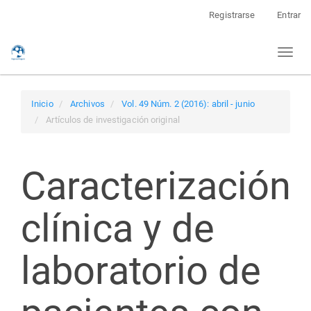
Navegación
Registrarse
Entrar
principal
Contenido
Toggl
principal
naviga
Barra
lateral
Inicio
Archivos
Vol. 49 Núm. 2 (2016): abril - junio
Artículos de investigación original
Caracterización
clínica y de
laboratorio de