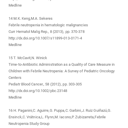
Medline
14 M.K. Keng,M.A. Sekeres
Febrile neutropenia in hematologic malignancies
Curr Hematol Malig Rep., 8 (2013), pp. 370-378
http://dx.doi.org/10.1007/s11899-013-0171-4
Medline
15 T. McCavit,N. Winick
Time-to-Antibiotic Administration as a Quality of Care Measure in
Children with Febrile Neutropenia: A Survey of Pediatric Oncology
Centers
Pediatr Blood Cancer., 58 (2012), pp. 303-305
http://dx.doi.org/10.1002/pbc.23148
Medline
16 H. Paganini,C. Aguirre,G. Puppa,C. Garbini,J. Ruiz Guiñazú,G.
Ensinck,C. Vrátnica,L. Flynn,M. Iacono,P. Zubizarreta,Febrile
Neutropenia Study Group