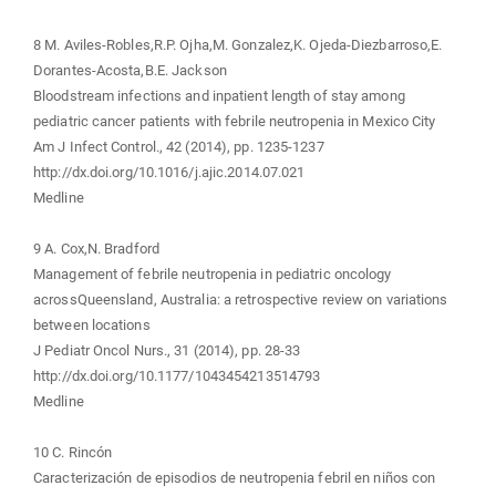
8 M. Aviles-Robles,R.P. Ojha,M. Gonzalez,K. Ojeda-Diezbarroso,E.
Dorantes-Acosta,B.E. Jackson
Bloodstream infections and inpatient length of stay among
pediatric cancer patients with febrile neutropenia in Mexico City
Am J Infect Control., 42 (2014), pp. 1235-1237
http://dx.doi.org/10.1016/j.ajic.2014.07.021
Medline
9 A. Cox,N. Bradford
Management of febrile neutropenia in pediatric oncology
acrossQueensland, Australia: a retrospective review on variations
between locations
J Pediatr Oncol Nurs., 31 (2014), pp. 28-33
http://dx.doi.org/10.1177/1043454213514793
Medline
10 C. Rincón
Caracterización de episodios de neutropenia febril en niños con