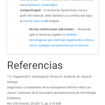
con
propósitos comerciales
.
CompartirIgual
— Si remezcla, transforma o crea a
partir del material, debe distribuir su contribución bajo
la
misma licencia
del original.
No hay restricciones adicionales
— No puede
aplicar términos legales ni
medidas
tecnológicas que restrinjan legalmente a otras a
hacer cualquier uso permitido por la licencia.
Referencias
1 H. Paganini,M.E. Santolaya,M. Álvarez,R. Araña,M. de Jesús,R.
Arteaga
Diagnóstico y tratamiento de la neutropenia febril en niños con
cáncer. Consenso de la Sociedad Latinoamericana de Infectología
Pediátrica
Rev Chil Infectol, 28 (2011), pp. S10-S38