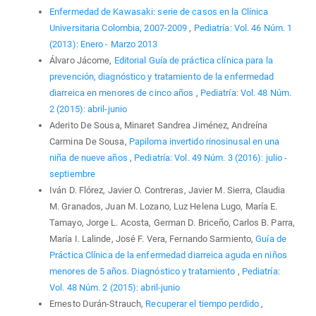
Enfermedad de Kawasaki: serie de casos en la Clínica
Universitaria Colombia, 2007-2009
,
Pediatría: Vol. 46 Núm. 1
(2013): Enero - Marzo 2013
Álvaro Jácome,
Editorial Guía de práctica clínica para la
prevención, diagnóstico y tratamiento de la enfermedad
diarreica en menores de cinco años
,
Pediatría: Vol. 48 Núm.
2 (2015): abril-junio
Aderito De Sousa, Minaret Sandrea Jiménez, Andreína
Carmina De Sousa,
Papiloma invertido rinosinusal en una
niña de nueve años
,
Pediatría: Vol. 49 Núm. 3 (2016): julio -
septiembre
Iván D. Flórez, Javier O. Contreras, Javier M. Sierra, Claudia
M. Granados, Juan M. Lozano, Luz Helena Lugo, María E.
Tamayo, Jorge L. Acosta, German D. Briceño, Carlos B. Parra,
María I. Lalinde, José F. Vera, Fernando Sarmiento,
Guía de
Práctica Clínica de la enfermedad diarreica aguda en niños
menores de 5 años. Diagnóstico y tratamiento
,
Pediatría:
Vol. 48 Núm. 2 (2015): abril-junio
Ernesto Durán-Strauch,
Recuperar el tiempo perdido
,