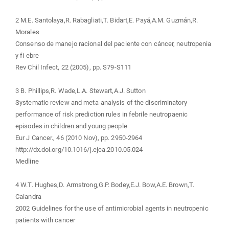
2 M.E. Santolaya,R. Rabagliati,T. Bidart,E. Payá,A.M. Guzmán,R.
Morales
Consenso de manejo racional del paciente con cáncer, neutropenia
y fi ebre
Rev Chil Infect, 22 (2005), pp. S79-S111
3 B. Phillips,R. Wade,L.A. Stewart,A.J. Sutton
Systematic review and meta-analysis of the discriminatory
performance of risk prediction rules in febrile neutropaenic
episodes in children and young people
Eur J Cancer., 46 (2010 Nov), pp. 2950-2964
http://dx.doi.org/10.1016/j.ejca.2010.05.024
Medline
4 W.T. Hughes,D. Armstrong,G.P. Bodey,E.J. Bow,A.E. Brown,T.
Calandra
2002 Guidelines for the use of antimicrobial agents in neutropenic
patients with cancer