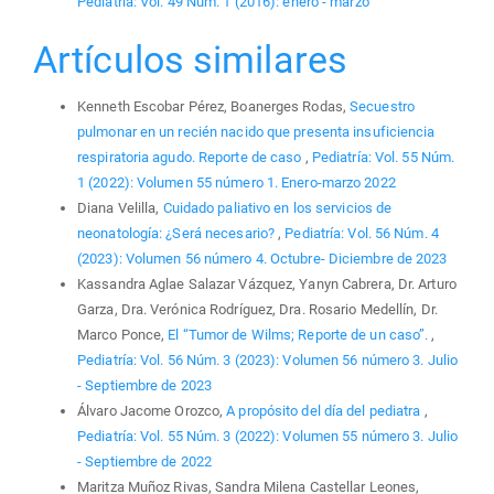
Pediatría: Vol. 49 Núm. 1 (2016): enero - marzo
Artículos similares
Kenneth Escobar Pérez, Boanerges Rodas,
Secuestro
pulmonar en un recién nacido que presenta insuficiencia
respiratoria agudo. Reporte de caso
,
Pediatría: Vol. 55 Núm.
1 (2022): Volumen 55 número 1. Enero-marzo 2022
Diana Velilla,
Cuidado paliativo en los servicios de
neonatología: ¿Será necesario?
,
Pediatría: Vol. 56 Núm. 4
(2023): Volumen 56 número 4. Octubre- Diciembre de 2023
Kassandra Aglae Salazar Vázquez, Yanyn Cabrera, Dr. Arturo
Garza, Dra. Verónica Rodríguez, Dra. Rosario Medellín, Dr.
Marco Ponce,
El “Tumor de Wilms; Reporte de un caso”.
,
Pediatría: Vol. 56 Núm. 3 (2023): Volumen 56 número 3. Julio
- Septiembre de 2023
Álvaro Jacome Orozco,
A propósito del día del pediatra
,
Pediatría: Vol. 55 Núm. 3 (2022): Volumen 55 número 3. Julio
- Septiembre de 2022
Maritza Muñoz Rivas, Sandra Milena Castellar Leones,