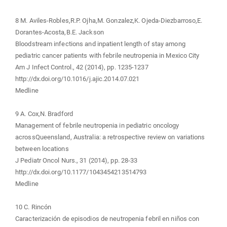
8 M. Aviles-Robles,R.P. Ojha,M. Gonzalez,K. Ojeda-Diezbarroso,E.
Dorantes-Acosta,B.E. Jackson
Bloodstream infections and inpatient length of stay among
pediatric cancer patients with febrile neutropenia in Mexico City
Am J Infect Control., 42 (2014), pp. 1235-1237
http://dx.doi.org/10.1016/j.ajic.2014.07.021
Medline
9 A. Cox,N. Bradford
Management of febrile neutropenia in pediatric oncology
acrossQueensland, Australia: a retrospective review on variations
between locations
J Pediatr Oncol Nurs., 31 (2014), pp. 28-33
http://dx.doi.org/10.1177/1043454213514793
Medline
10 C. Rincón
Caracterización de episodios de neutropenia febril en niños con