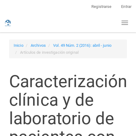
Navegación
Registrarse
Entrar
principal
Contenido
Toggl
principal
naviga
Barra
lateral
Inicio
Archivos
Vol. 49 Núm. 2 (2016): abril - junio
Artículos de investigación original
Caracterización
clínica y de
laboratorio de