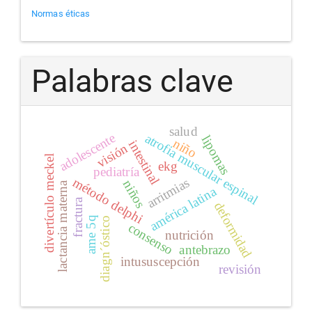
Normas éticas
Palabras clave
salud
adolescente
atrofia muscular espinal
lipomas
niño
intestinal
visión
divertículo meckel
ekg
pediatría
método delphi
arritmias
niños
lactancia materna
américa latina
fractura
deformidad
ame 5q
diagn´óstico
consenso
nutrición
antebrazo
intususcepción
revisión