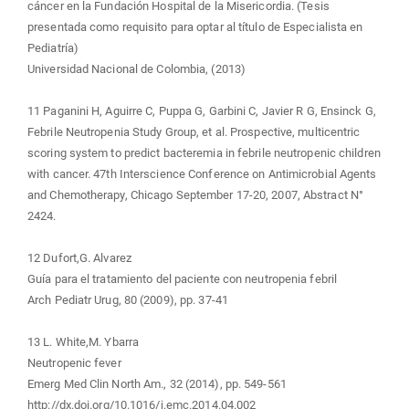
cáncer en la Fundación Hospital de la Misericordia. (Tesis
presentada como requisito para optar al título de Especialista en
Pediatría)
Universidad Nacional de Colombia, (2013)
11 Paganini H, Aguirre C, Puppa G, Garbini C, Javier R G, Ensinck G,
Febrile Neutropenia Study Group, et al. Prospective, multicentric
scoring system to predict bacteremia in febrile neutropenic children
with cancer. 47th Interscience Conference on Antimicrobial Agents
and Chemotherapy, Chicago September 17-20, 2007, Abstract N°
2424.
12 Dufort,G. Alvarez
Guía para el tratamiento del paciente con neutropenia febril
Arch Pediatr Urug, 80 (2009), pp. 37-41
13 L. White,M. Ybarra
Neutropenic fever
Emerg Med Clin North Am., 32 (2014), pp. 549-561
http://dx.doi.org/10.1016/j.emc.2014.04.002