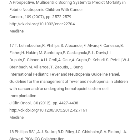
A Prospective, Multicentric Scoring System to Predict Mortality in
Febrile Neutropenic Children With Cancer
Cancer., 109 (2007), pp. 2572-2579
http://dx.doi.org/10.1002/cncr.22704
Medline
17 T. Lehrnbecher,R. Phillips,S. Alexander,F. Alvaro,F. Carlesse,B.
Fisher,H. Hakim,M. Santolaya,E. Castagnola,B.L. Davis,L.L.
Dupuis,F. Gibson,A.H. Groll,A. Gaur,A. Gupta,R. Kebudi,S. Petrilli,W.J.
Steinbach,M. Villarroel,T. Zaoutis,L. Sung
International Pediatric Fever and Neutropenia Guideline Panel.
Guideline for the management of fever and neutropenia in children
with cancer and/or undergoing hematopoietic stem-cell
transplantation
J Clin Oncol., 30 (2012), pp. 4427-4438
http://dx.doi.org/10.1200/JCO.2012.42.7161
Medline
18 Phillips RS1,A.J. Sutton,R.D. Riley,J.C. Chisholm,S.V. Picton,L.A.
Stewart,PICNICC Collaboration