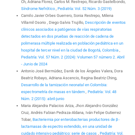
Ch, Adriana Florez, Carlos M. Restrepo, Ricardo Gastelbondo,
Síndrome Nefrótico
,
Pediatría: Vol. 52 Núm. 3 (2019)
Camilo Javier Orbes Guerrero, Sonia Restrepo, Milena
Villamil Osorio , Diego Galvis Trujillo,
Descripción de eventos
clínicos asociados a patógenos de vías respiratorias
detectados en dos pruebas de reacción de cadena de
polimerasa múltiple realizada en población pediátrica en un
hospital de tercer nivel en la ciudad de Bogotá, Colombia
,
Pediatría: Vol. 57 Núm. 2 (2024): Volumen 57 número 2. Abril
- Junio de 2024
Antonio José Bermúdez, Danik de los Ángeles Valera, Dora
Beatriz Robayo, Adriana Ascencio, Regina Beatriz Ching,
Desarrollo de la tamización neonatal en Colombia:
espectrometría de masas en tándem
,
Pediatría: Vol. 48
Núm. 2 (2015): abril-junio
Maria Alejandra Palacios Ariza, Jhon Alejandro González
Cruz, Andrés Fabian Pedraza-Aldana, Iván Felipe Gutierrez
Tobar,
Bacteriemia por enterobacterias productores de β-
lactamasas de espectro extendido, en una unidad de
cuidado intensivo pediátrico: serie de casos
,
Pediatría: Vol.