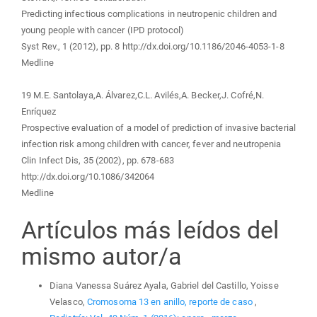
Predicting infectious complications in neutropenic children and
young people with cancer (IPD protocol)
Syst Rev., 1 (2012), pp. 8 http://dx.doi.org/10.1186/2046-4053-1-8
Medline
19 M.E. Santolaya,A. Álvarez,C.L. Avilés,A. Becker,J. Cofré,N.
Enríquez
Prospective evaluation of a model of prediction of invasive bacterial
infection risk among children with cancer, fever and neutropenia
Clin Infect Dis, 35 (2002), pp. 678-683
http://dx.doi.org/10.1086/342064
Medline
Artículos más leídos del
mismo autor/a
Diana Vanessa Suárez Ayala, Gabriel del Castillo, Yoisse
Velasco,
Cromosoma 13 en anillo, reporte de caso
,