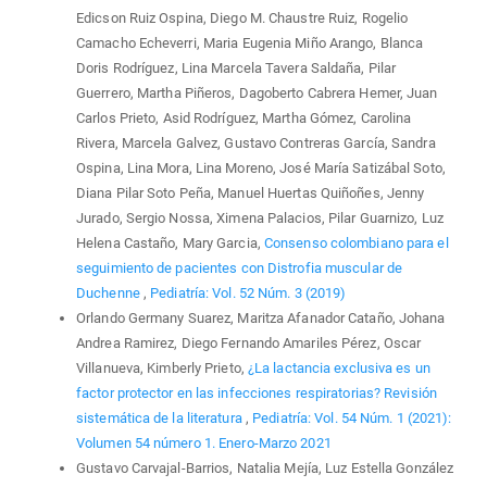
Edicson Ruiz Ospina, Diego M. Chaustre Ruiz, Rogelio
Camacho Echeverri, Maria Eugenia Miño Arango, Blanca
Doris Rodríguez, Lina Marcela Tavera Saldaña, Pilar
Guerrero, Martha Piñeros, Dagoberto Cabrera Hemer, Juan
Carlos Prieto, Asid Rodríguez, Martha Gómez, Carolina
Rivera, Marcela Galvez, Gustavo Contreras García, Sandra
Ospina, Lina Mora, Lina Moreno, José María Satizábal Soto,
Diana Pilar Soto Peña, Manuel Huertas Quiñoñes, Jenny
Jurado, Sergio Nossa, Ximena Palacios, Pilar Guarnizo, Luz
Helena Castaño, Mary Garcia,
Consenso colombiano para el
seguimiento de pacientes con Distrofia muscular de
Duchenne
,
Pediatría: Vol. 52 Núm. 3 (2019)
Orlando Germany Suarez, Maritza Afanador Cataño, Johana
Andrea Ramirez, Diego Fernando Amariles Pérez, Oscar
Villanueva, Kimberly Prieto,
¿La lactancia exclusiva es un
factor protector en las infecciones respiratorias? Revisión
sistemática de la literatura
,
Pediatría: Vol. 54 Núm. 1 (2021):
Volumen 54 número 1. Enero-Marzo 2021
Gustavo Carvajal-Barrios, Natalia Mejía, Luz Estella González