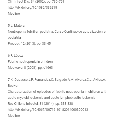
Clin Infect Dis, 34 (2002), pp. 730-751
http://dx.doi.org/10.1086/339215
Medline
5 J. Matera
Neutropenia febril en pediatría. Curso Continuo de actualización en
pediatrìa
Precop., 12 (2013), pp. 33-45
6 F. López
Febrile neutropenia in children
Medwave, 8 (2008), pp. e1663
7 K. Ducasse,J.P. Fernandez,C. Salgado,A.M. Alvarez,C.L. Aviles,A.
Becker
Characterization of episodes of febrile neutropenia in children with
acute myeloid leukemia and acute lymphoblastic leukemia
Rev Chilena Infectol, 31 (2014), pp. 333-338
http://dx.doi.org/10.4067/S0716-10182014000300013
Medline