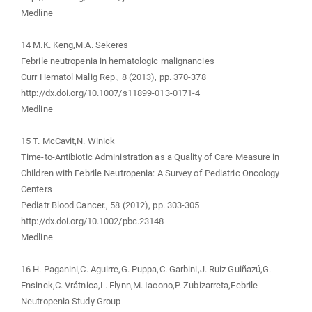
Medline
14 M.K. Keng,M.A. Sekeres
Febrile neutropenia in hematologic malignancies
Curr Hematol Malig Rep., 8 (2013), pp. 370-378
http://dx.doi.org/10.1007/s11899-013-0171-4
Medline
15 T. McCavit,N. Winick
Time-to-Antibiotic Administration as a Quality of Care Measure in
Children with Febrile Neutropenia: A Survey of Pediatric Oncology
Centers
Pediatr Blood Cancer., 58 (2012), pp. 303-305
http://dx.doi.org/10.1002/pbc.23148
Medline
16 H. Paganini,C. Aguirre,G. Puppa,C. Garbini,J. Ruiz Guiñazú,G.
Ensinck,C. Vrátnica,L. Flynn,M. Iacono,P. Zubizarreta,Febrile
Neutropenia Study Group