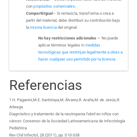
con
propósitos comerciales
.
CompartirIgual
— Si remezcla, transforma o crea a
partir del material, debe distribuir su contribución bajo
la
misma licencia
del original.
No hay restricciones adicionales
— No puede
aplicar términos legales ni
medidas
tecnológicas que restrinjan legalmente a otras a
hacer cualquier uso permitido por la licencia.
Referencias
1 H. Paganini,M.E. Santolaya,M. Álvarez,R. Araña,M. de Jesús,R.
Arteaga
Diagnóstico y tratamiento de la neutropenia febril en niños con
cáncer. Consenso de la Sociedad Latinoamericana de Infectología
Pediátrica
Rev Chil Infectol, 28 (2011), pp. S10-S38