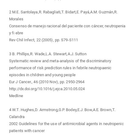
2 M.E. Santolaya,R. Rabagliati,T. Bidart,E. Payá,A.M. Guzmán,R.
Morales
Consenso de manejo racional del paciente con cáncer, neutropenia
y fi ebre
Rev Chil Infect, 22 (2005), pp. S79-S111
3 B. Phillips,R. Wade,L.A. Stewart,A.J. Sutton
Systematic review and meta-analysis of the discriminatory
performance of risk prediction rules in febrile neutropaenic
episodes in children and young people
Eur J Cancer., 46 (2010 Nov), pp. 2950-2964
http://dx.doi.org/10.1016/j.ejca.2010.05.024
Medline
4 W.T. Hughes,D. Armstrong,G.P. Bodey,E.J. Bow,A.E. Brown,T.
Calandra
2002 Guidelines for the use of antimicrobial agents in neutropenic
patients with cancer