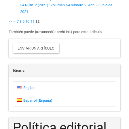
54 Núm. 2 (2021): Volumen 54 número 2. Abril - Junio de
2021
<<
<
7
8
9
10
11
12
También puede {advancedSearchLink} para este artículo.
Enviar
ENVIAR UN ARTÍCULO
un
artículo
Idioma
English
Español (España)
Política editorial