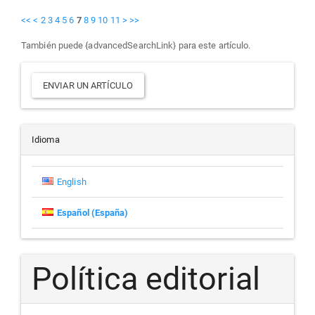
<<
<
2
3
4
5
6
7
8
9
10
11
>
>>
También puede {advancedSearchLink} para este artículo.
Enviar
ENVIAR UN ARTÍCULO
un
artículo
Idioma
English
Español (España)
Política editorial