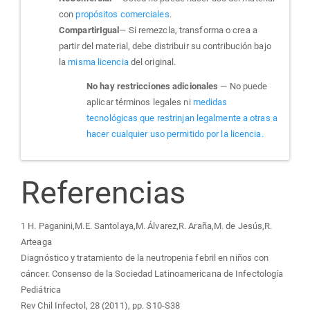
con
propósitos comerciales
.
CompartirIgual
— Si remezcla, transforma o crea a
partir del material, debe distribuir su contribución bajo
la
misma licencia
del original.
No hay restricciones adicionales
— No puede
aplicar términos legales ni
medidas
tecnológicas que restrinjan legalmente a otras a
hacer cualquier uso permitido por la licencia.
Referencias
1 H. Paganini,M.E. Santolaya,M. Álvarez,R. Araña,M. de Jesús,R.
Arteaga
Diagnóstico y tratamiento de la neutropenia febril en niños con
cáncer. Consenso de la Sociedad Latinoamericana de Infectología
Pediátrica
Rev Chil Infectol, 28 (2011), pp. S10-S38