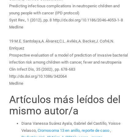
Predicting infectious complications in neutropenic children and
young people with cancer (IPD protocol)
Syst Rev., 1 (2012), pp. 8 http://dx.doi.org/10.1186/2046-4053-1-8
Medline
19 M.E. Santolaya,A. Álvarez,C.L. Avilés,A. Becker,J. Cofré,N.
Enríquez
Prospective evaluation of a model of prediction of invasive bacterial
infection risk among children with cancer, fever and neutropenia
Clin Infect Dis, 35 (2002), pp. 678-683
http://dx.doi.org/10.1086/342064
Medline
Artículos más leídos del
mismo autor/a
Diana Vanessa Suárez Ayala, Gabriel del Castillo, Yoisse
Velasco,
Cromosoma 13 en anillo, reporte de caso
,