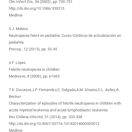
Clin Infect Dis, 34 (2002), pp. 730-751
http://dx.doi.org/10.1086/339215
Medline
5 J. Matera
Neutropenia febril en pediatría. Curso Continuo de actualización en
pediatrìa
Precop., 12 (2013), pp. 33-45
6 F. López
Febrile neutropenia in children
Medwave, 8 (2008), pp. e1663
7 K. Ducasse,J.P. Fernandez,C. Salgado,A.M. Alvarez,C.L. Aviles,A.
Becker
Characterization of episodes of febrile neutropenia in children with
acute myeloid leukemia and acute lymphoblastic leukemia
Rev Chilena Infectol, 31 (2014), pp. 333-338
http://dx.doi.org/10.4067/S0716-10182014000300013
Medline