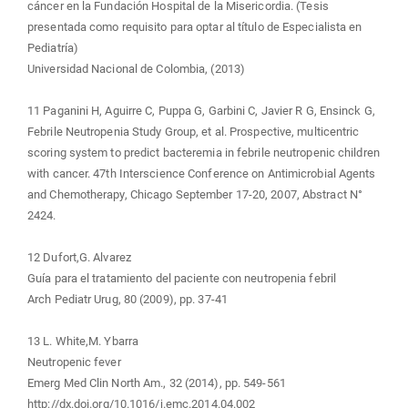
cáncer en la Fundación Hospital de la Misericordia. (Tesis
presentada como requisito para optar al título de Especialista en
Pediatría)
Universidad Nacional de Colombia, (2013)
11 Paganini H, Aguirre C, Puppa G, Garbini C, Javier R G, Ensinck G,
Febrile Neutropenia Study Group, et al. Prospective, multicentric
scoring system to predict bacteremia in febrile neutropenic children
with cancer. 47th Interscience Conference on Antimicrobial Agents
and Chemotherapy, Chicago September 17-20, 2007, Abstract N°
2424.
12 Dufort,G. Alvarez
Guía para el tratamiento del paciente con neutropenia febril
Arch Pediatr Urug, 80 (2009), pp. 37-41
13 L. White,M. Ybarra
Neutropenic fever
Emerg Med Clin North Am., 32 (2014), pp. 549-561
http://dx.doi.org/10.1016/j.emc.2014.04.002