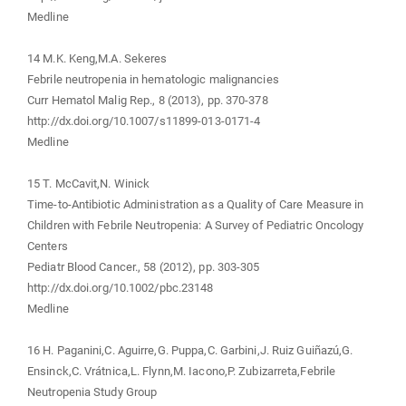
Medline
14 M.K. Keng,M.A. Sekeres
Febrile neutropenia in hematologic malignancies
Curr Hematol Malig Rep., 8 (2013), pp. 370-378
http://dx.doi.org/10.1007/s11899-013-0171-4
Medline
15 T. McCavit,N. Winick
Time-to-Antibiotic Administration as a Quality of Care Measure in
Children with Febrile Neutropenia: A Survey of Pediatric Oncology
Centers
Pediatr Blood Cancer., 58 (2012), pp. 303-305
http://dx.doi.org/10.1002/pbc.23148
Medline
16 H. Paganini,C. Aguirre,G. Puppa,C. Garbini,J. Ruiz Guiñazú,G.
Ensinck,C. Vrátnica,L. Flynn,M. Iacono,P. Zubizarreta,Febrile
Neutropenia Study Group