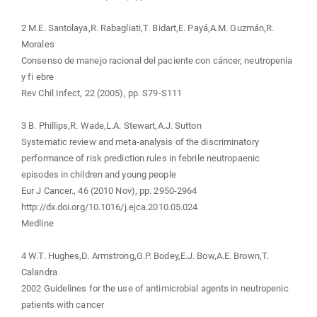
2 M.E. Santolaya,R. Rabagliati,T. Bidart,E. Payá,A.M. Guzmán,R.
Morales
Consenso de manejo racional del paciente con cáncer, neutropenia
y fi ebre
Rev Chil Infect, 22 (2005), pp. S79-S111
3 B. Phillips,R. Wade,L.A. Stewart,A.J. Sutton
Systematic review and meta-analysis of the discriminatory
performance of risk prediction rules in febrile neutropaenic
episodes in children and young people
Eur J Cancer., 46 (2010 Nov), pp. 2950-2964
http://dx.doi.org/10.1016/j.ejca.2010.05.024
Medline
4 W.T. Hughes,D. Armstrong,G.P. Bodey,E.J. Bow,A.E. Brown,T.
Calandra
2002 Guidelines for the use of antimicrobial agents in neutropenic
patients with cancer