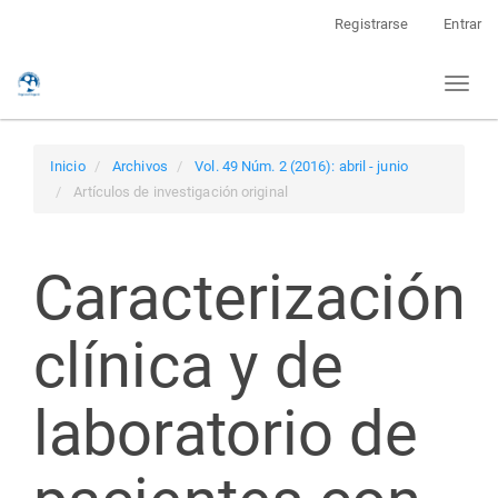
Navegación
Registrarse
Entrar
principal
Contenido
Toggl
principal
naviga
Barra
lateral
Inicio
Archivos
Vol. 49 Núm. 2 (2016): abril - junio
Artículos de investigación original
Caracterización
clínica y de
laboratorio de