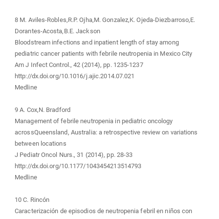
8 M. Aviles-Robles,R.P. Ojha,M. Gonzalez,K. Ojeda-Diezbarroso,E.
Dorantes-Acosta,B.E. Jackson
Bloodstream infections and inpatient length of stay among
pediatric cancer patients with febrile neutropenia in Mexico City
Am J Infect Control., 42 (2014), pp. 1235-1237
http://dx.doi.org/10.1016/j.ajic.2014.07.021
Medline
9 A. Cox,N. Bradford
Management of febrile neutropenia in pediatric oncology
acrossQueensland, Australia: a retrospective review on variations
between locations
J Pediatr Oncol Nurs., 31 (2014), pp. 28-33
http://dx.doi.org/10.1177/1043454213514793
Medline
10 C. Rincón
Caracterización de episodios de neutropenia febril en niños con