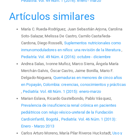
Pediatría: Vol. 49 Núm. 1 (2016): enero - marzo
Artículos similares
María C. Rueda-Rodríguez, Juan Sebastián Arjona, Carolina
Soto-Salazar, Melissa De Castro, Camilo Castañeda-
Cardona, Diego Rosselli,
Suplementos nutricionales como
inmunomoduladores en niños: una revisión de la literatura
,
Pediatría: Vol. 49 Núm. 4 (2016): octubre - diciembre
Andrea Salas, Ivonne Muñoz, Marco Sierra, Ángela María
Merchán-Galvis, Óscar Castro, Jaime Bonilla, Mario F.
Delgado-Noguera,
Quemaduras en menores de cinco años
en Popayán, Colombia: creencias, conocimientos y prácticas
,
Pediatría: Vol. 48 Núm. 1 (2015): enero-marzo
Marian Eslava, Ricardo Gastelbondo, Pablo Vásquez,
Prevalencia de insuficiencia renal crónica en pacientes
pediátricos con relujo vésico-ureteral de la Fundación
Cardioinfantil, Bogotá
,
Pediatría: Vol. 46 Núm. 1 (2013):
Enero - Marzo 2013
Carlos Arturo Moreno, María Pilar Riveros Huckstadt,
Uso y