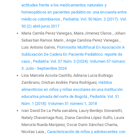
actitudes frente a los medicamentos naturales y
homeopáticos en pacientes pediátricos: una encuesta entre
médicos colombianos
,
Pediatría: Vol. 50 Núm. 2 (2017): Vol.
50 (2) abril-junio 2017
Maria Camila Perez Vanegas, Maira Jimenez Claros , Johan
Sebastian Ramos Marin , Angie Carolina Perez Vanegas ,
Luis Antonio Galvis,
Piomiositis Multifocal En Asociación A
Subluxación De Cadera En Paciente Pediátrico: reporte de
caso
,
Pediatría: Vol. 57 Núm. 3 (2024): Volumen 57 número
3. Julio - Septiembre 2024
Lina Marcela Acosta Castillo, Adriana Lucia Buitrago
Zambrano, Cristian Andrés Parra Rodríguez,
Hábitos
alimenticios en niños y niñas escolares en una institución
educativa privada del norte de Bogotá
,
Pediatría: Vol. 51
Núm. 1 (2018): Volumen 51 número 1, 2018
Ivan David De La Peña sanabria, Laury Berdejo Giovanetti,
Nataly Chavarriaga Ruiz, Diana Carolina López Gulfo, Laura
Marcela Rueda Manjarez, Oscar Dario Sánchez Charria,
Nicolas Laza ,
Caracterización de niños y adolescentes con