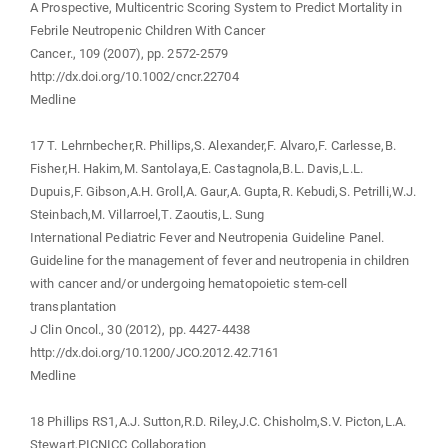
A Prospective, Multicentric Scoring System to Predict Mortality in
Febrile Neutropenic Children With Cancer
Cancer., 109 (2007), pp. 2572-2579
http://dx.doi.org/10.1002/cncr.22704
Medline
17 T. Lehrnbecher,R. Phillips,S. Alexander,F. Alvaro,F. Carlesse,B.
Fisher,H. Hakim,M. Santolaya,E. Castagnola,B.L. Davis,L.L.
Dupuis,F. Gibson,A.H. Groll,A. Gaur,A. Gupta,R. Kebudi,S. Petrilli,W.J.
Steinbach,M. Villarroel,T. Zaoutis,L. Sung
International Pediatric Fever and Neutropenia Guideline Panel.
Guideline for the management of fever and neutropenia in children
with cancer and/or undergoing hematopoietic stem-cell
transplantation
J Clin Oncol., 30 (2012), pp. 4427-4438
http://dx.doi.org/10.1200/JCO.2012.42.7161
Medline
18 Phillips RS1,A.J. Sutton,R.D. Riley,J.C. Chisholm,S.V. Picton,L.A.
Stewart,PICNICC Collaboration