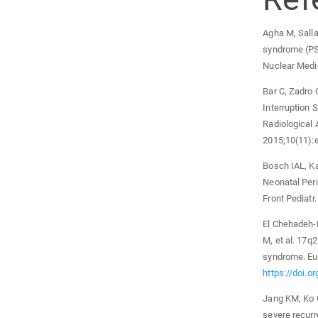
Agha M, Sall
syndrome (PSI
Nuclear Medi
Bar C, Zadro C
Interruption 
Radiological 
2015;10(11):
Bosch IAL, Ka
Neonatal Per
Front Pediatr
El Chehadeh-D
M, et al. 17q2
syndrome. Eu
https://doi.o
Jang KM, Ko C
severe recurr