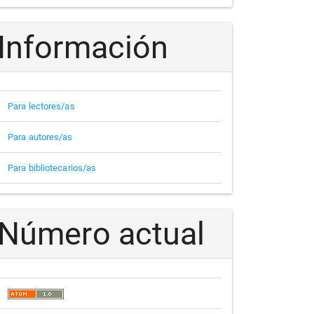
Información
Para lectores/as
Para autores/as
Para bibliotecarios/as
Número actual