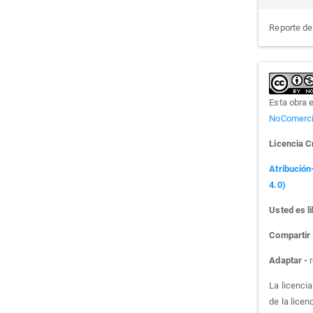
Reporte d
Esta obra 
NoComercia
Licencia 
Atribución
4.0)
Usted es li
Compartir
Adaptar -
r
La licenci
de la licen