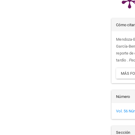
Det
Cómo citar
del
Mendoza-Bor
García-Berm
artí
reporte de 
tardío .
Ped
MÁS FO
Número
Vol. 56 Nú
Sección