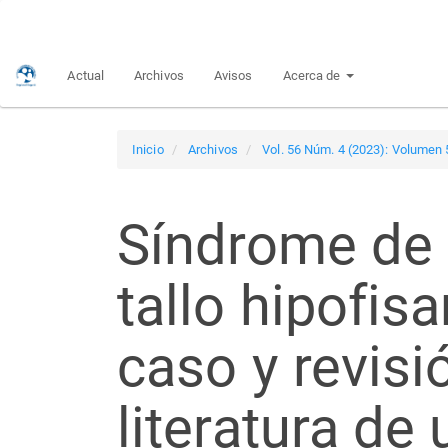
Navegación
principal
Contenido
Actual
Archivos
Avisos
Acerca de
principal
Barra
lateral
Inicio
Archivos
Vol. 56 Núm. 4 (2023): Volumen
Síndrome de 
tallo hipofisa
caso y revisi
literatura de