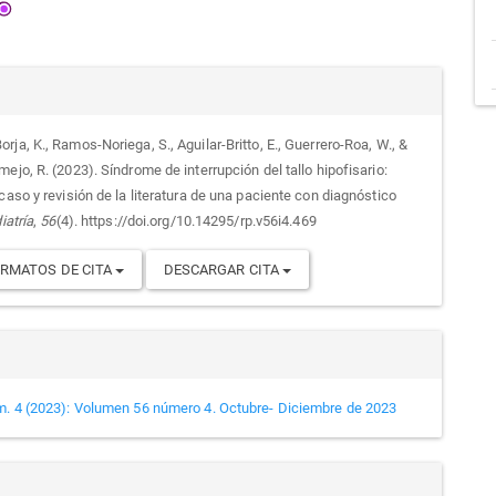
alles
ja, K., Ramos-Noriega, S., Aguilar-Britto, E., Guerrero-Roa, W., &
ejo, R. (2023). Síndrome de interrupción del tallo hipofisario:
culo
caso y revisión de la literatura de una paciente con diagnóstico
iatría
,
56
(4). https://doi.org/10.14295/rp.v56i4.469
RMATOS DE CITA
DESCARGAR CITA
m. 4 (2023): Volumen 56 número 4. Octubre- Diciembre de 2023