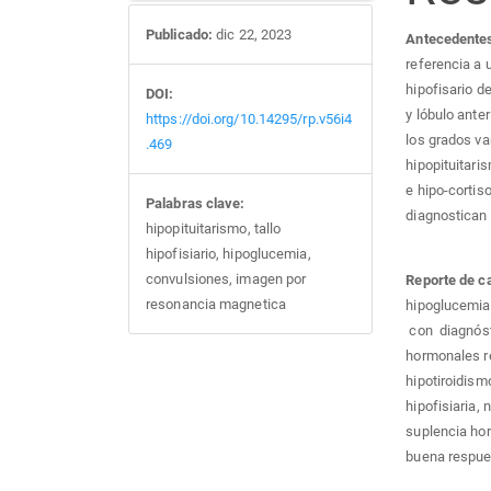
Publicado:
dic 22, 2023
Antecedente
referencia a 
hipofisario d
DOI:
y lóbulo ante
https://doi.org/10.14295/rp.v56i4
los grados va
.469
hipopituitari
e hipo-cortis
Palabras clave:
diagnostican
hipopituitarismo, tallo
hipofisiario, hipoglucemia,
convulsiones, imagen por
Reporte de c
resonancia magnetica
hipoglucemia 
con diagnósti
hormonales re
hipotiroidism
hipofisiaria, 
suplencia hor
buena respues