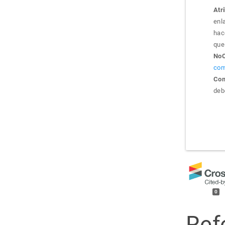
Atr
enla
hac
que 
NoC
com
Com
debe
0
Ref