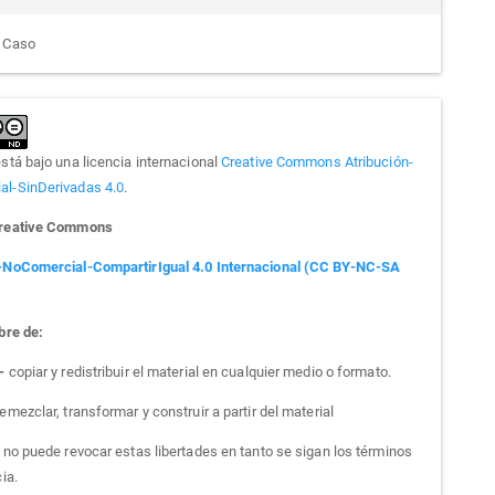
e Caso
está bajo una licencia internacional
Creative Commons Atribución-
l-SinDerivadas 4.0
.
Creative Commons
-NoComercial-CompartirIgual 4.0 Internacional (CC BY-NC-SA
bre de:
 -
copiar y redistribuir el material en cualquier medio o formato.
emezclar, transformar y construir a partir del material
a no puede revocar estas libertades en tanto se sigan los términos
cia.