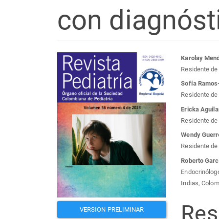
con diagnósti
Barra
Con
Karolay Men
Residente de 
lateral
prin
Sofía Ramos
Residente de 
del
del
Ericka Aguila
Residente de 
artículo
artí
Wendy Guerr
Residente de 
Roberto Garc
Endocrinólogo
Indias, Colom
Re
VERSION PRELIMINAR