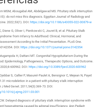
am MSM, Abougabal AM, Abdelgawad MS. Pituitary stalk interruption
S): do not miss this diagnosis. Egyptian Journal of Radiology and
cine. 2022;53(1). DOI:
https://doi.org/10.1186/s43055-022-00879-w
, Diene G, Oliver I, Pienkowski C, Jouret B, et al. Pituitary Stalk
Syndrome from Infancy to Adulthood: Clinical, Hormonal, and
Assessment According to the Initial Presentation. PLoS One.
e0142354. DOI:
https://doi.org/10.1371/journal.pone.0142354
tugampola H, Dattani MT. Congenital Hypopituitarism During the
iod: Epidemiology, Pathogenesis, Therapeutic Options, and Outcome.
. 2020;8:600962. DOI:
https://doi.org/10.3389/fped.2020.600962
jebbar S, Callier P, Masurel-Paulet A, Bensignor C, Mejean N, Payet
1.31 microdeletion in a patient with pituitary stalk interruption
r J Med Genet. 2011;54(3):369-73. DOI:
rg/10.1016/j.ejmg.2011.03.001
W. Delayed diagnosis of pituitary stalk interruption syndrome with
ent hyponatremia caused by adrenal insufficiency. Ann Pediatr