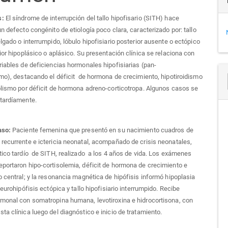
s:
El síndrome de interrupción del tallo hipofisario (SITH) hace
un defecto congénito de etiología poco clara, caracterizado por: tallo
elgado o interrumpido, lóbulo hipofisiario posterior ausente o ectópico
rior hipoplásico o aplásico. Su presentación clínica se relaciona con
riables de deficiencias hormonales hipofisiarias (pan-
smo), destacando el déficit de hormona de crecimiento, hipotiroidismo
olismo por déficit de hormona adreno-corticotropa. Algunos casos se
 tardíamente.
aso:
Paciente femenina que presentó en su nacimiento cuadros de
recurrente e ictericia neonatal, acompañado de crisis neonatales,
co tardío de SITH, realizado a los 4 años de vida. Los exámenes
portaron hipo-cortisolemia, déficit de hormona de crecimiento e
o central; y la resonancia magnética de hipófisis informó hipoplasia
neurohipófisis ectópica y tallo hipofisiario interrumpido. Recibe
monal con somatropina humana, levotiroxina e hidrocortisona, con
ta clínica luego del diagnóstico e inicio de tratamiento.