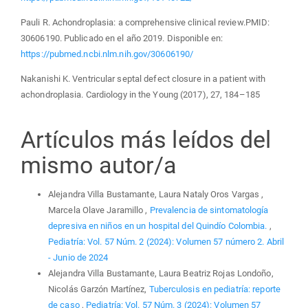
Pauli R. Achondroplasia: a comprehensive clinical review.PMID:
30606190. Publicado en el año 2019. Disponible en:
https://pubmed.ncbi.nlm.nih.gov/30606190/
Nakanishi K. Ventricular septal defect closure in a patient with
achondroplasia. Cardiology in the Young (2017), 27, 184–185
Artículos más leídos del
mismo autor/a
Alejandra Villa Bustamante, Laura Nataly Oros Vargas ,
Marcela Olave Jaramillo ,
Prevalencia de sintomatología
depresiva en niños en un hospital del Quindío Colombia.
,
Pediatría: Vol. 57 Núm. 2 (2024): Volumen 57 número 2. Abril
- Junio de 2024
Alejandra Villa Bustamante, Laura Beatriz Rojas Londoño,
Nicolás Garzón Martínez,
Tuberculosis en pediatría: reporte
de caso
,
Pediatría: Vol. 57 Núm. 3 (2024): Volumen 57