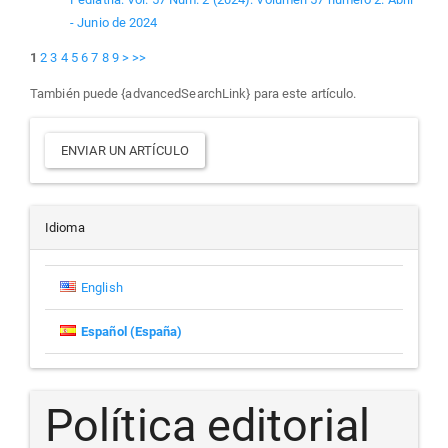
- Junio de 2024
1
2
3
4
5
6
7
8
9
>
>>
También puede {advancedSearchLink} para este artículo.
Enviar
ENVIAR UN ARTÍCULO
un
artículo
Idioma
English
Español (España)
Política editorial