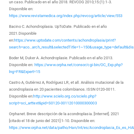
un caso. Publicado en el año 2018. REVCOG 2010;15:(1):1-3.
Disponible en:
https://www.revistamedica.org/index.php/revcog/article/view/553
Bacino C. Achondroplasia. UpToDate. Publicado en el año
2021.Disponible
en:
https://www.uptodate.com/contents/achondroplasia/print?
search=aco...arch_result&selectedTitle=1~150&usage_type=default&dis
Boder M, Duker A. Achondroplasie. Publicado en el año 2013.
Disponible en:
https://www.orpha.net/consor/cgi-bin/OC_Exp.php?
lng=FR&Expert=15
Castro A, Gutiérrez A, Rodríguez LR, et all. Análisis mutacional de la
acondroplasia en 20 pacientes colombianos. ISSN 0120-0011.
Disponible en:
http://www.scielo.org.co/scielo.php?
script=sci_arttext&pid=S0120-00112010000300003
Orphanet. Breve descripción de la acondroplasia. [Internet]. 2021
[citado el 18 de junio del 2021]:1-10. Disponible en:
https://www.orpha.net/data/patho/Han/Int/es/Acondroplasia_Es_es_