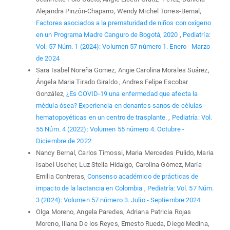
Alejandra Pinzón-Chaparro, Wendy Michel Torres-Bernal,
Factores asociados a la prematuridad de niños con oxígeno
en un Programa Madre Canguro de Bogotá, 2020
,
Pediatría:
Vol. 57 Núm. 1 (2024): Volumen 57 número 1. Enero - Marzo
de 2024
Sara Isabel Noreña Gomez, Angie Carolina Morales Suárez,
Ángela Maria Tirado Giraldo , Andres Felipe Escobar
González,
¿Es COVID-19 una enfermedad que afecta la
médula ósea? Experiencia en donantes sanos de células
hematopoyéticas en un centro de trasplante.
,
Pediatría: Vol.
55 Núm. 4 (2022): Volumen 55 número 4. Octubre -
Diciembre de 2022
Nancy Bernal, Carlos Timossi, Maria Mercedes Pulido, Maria
Isabel Uscher, Luz Stella Hidalgo, Carolina Gómez, María
Emilia Contreras,
Consenso académico de prácticas de
impacto de la lactancia en Colombia
,
Pediatría: Vol. 57 Núm.
3 (2024): Volumen 57 número 3. Julio - Septiembre 2024
Olga Moreno, Angela Paredes, Adriana Patricia Rojas
Moreno, Iliana De los Reyes, Ernesto Rueda, Diego Medina,