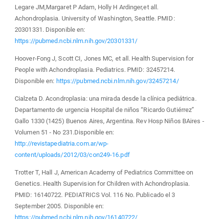
Legare JM,Margaret P Adam, Holly H Ardinger,et all.
Achondroplasia. University of Washington, Seattle. PMID:
20301331. Disponible en:
https://pubmed.ncbi.nlm.nih.gov/20301331/
Hoover-Fong J, Scott CI, Jones MC, et all. Health Supervision for
People with Achondroplasia. Pediatrics. PMID: 32457214.
Disponible en:
https://pubmed.ncbi.nlm.nih.gov/32457214/
Cialzeta D. Acondroplasia: una mirada desde la clínica pediátrica.
Departamento de urgencia Hospital de niños “Ricardo Gutiérrez”
Gallo 1330 (1425) Buenos Aires, Argentina. Rev Hosp Niños BAires -
Volumen 51 - No 231.Disponible en:
http://revistapediatria.com.ar/wp-
content/uploads/2012/03/con249-16.pdf
Trotter T, Hall J, American Academy of Pediatrics Committee on
Genetics. Health Supervision for Children with Achondroplasia.
PMID: 16140722. PEDIATRICS Vol. 116 No. Publicado el 3
September 2005. Disponible en:
https://pubmed.ncbi.nlm.nih.gov/16140722/