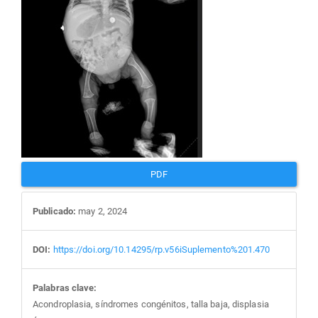
artículo
PDF
Publicado:
may 2, 2024
DOI:
https://doi.org/10.14295/rp.v56iSuplemento%201.470
Palabras clave:
Acondroplasia, síndromes congénitos, talla baja, displasia