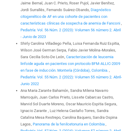
Jaime Bernal, Juan C. Prieto, Roser Pujol, Javier Benítez,
Jordi Surrallés, Fernando Suárez-Obando,
Diagnóstico
citogenético de AF en una cohorte de pacientes con
características clínicas de sospecha de anemia de Fanconi
,
Pediatría: Vol. 56 Núm. 2 (2023): Volumen 56 número 2. Abril
- Junio de 2023
Shirly Carolina Villadiego Peña, Luisa Fernanda Ruiz Espitia,
Wilson José German Serpa, Fabio Javier Molina-Morales,
Sara Cecilia Soto-De León,
Caracterización de leucemia
linfoide aguda en pacientes con protocolo BFM-ALLIC-2009
en fase de inducción. Montería (Córdoba), Colombia.
,
Pediatría: Vol. 55 Núm. 2 (2022): Volumen 55 número 2. Abril-
Junio 2022
Ana Maria Zarante Bahamón, Sandra Milena Navarro
Marroquín, Juan Carlos Prieto, Lissete Cabarcas Castro,
Marvid Sol Duarte Moreno, Oscar Mauricio Espitia Segura,
Ignacio Zarante , Luz Helena Castaño Torres, Sandra
Catalina Mesa Restrepo, Carolina Baquero, Sandra Ospina
Lagos,
Panorama de la fenilcetonuria en Colombia
,
Pediatría: Vol. 57 Núm. 2 (2024): Volumen 57 número 2. Abril