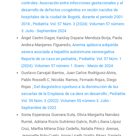
controles: Asociación entre infecciones gestacionales y el
desarrollo de defectos congénitos en recién nacidos de
hospitales de la ciudad de Bogotá, durante el periodo 2001-
2018
,
Pediatría: Vol. 57 Núm. 3 (2024): Volumen 57 número
3. Julio - Septiembre 2024
Ángel Castro Dager, Karolay Dayana Mendoza Borja, Paola
Andrea Manjarres Figueredo,
Anemia aplásica adquirida
severa asociada a hepatitis autoinmune seronegativa.
Reporte de un caso en pediatría
,
Pediatría: Vol. 57 Núm. 1
(2024): Volumen 57 número 1. Enero - Marzo de 2024
Gustavo Carvajal-Barrios, Juan Carlos Rodríguez-Alvira,
Pablo Rosselli C, Nicolás Ramos, Fernado Rojas, Diego
Rojas ,
Del diagnóstico oportuno a la disminución de las
secuelas de la Displasia de ca-dera en desarrollo
,
Pediatría:
Vol. 55 Núm. 3 (2022): Volumen 55 número 3. Julio -
Septiembre de 2022
Sonia Esperanza Guevara-Suta, Olivia Margarita Narváez-
Rumié, Adriana Rocío Gutiérrez-Galvis, Ruth Liliana López
Cruz, Martha Milena Díaz-Cedeño, Natalia Pérez- Arenas,
Jeannette Polo-Cueto, Angie Liceth Grattz- Pérez, Daniela