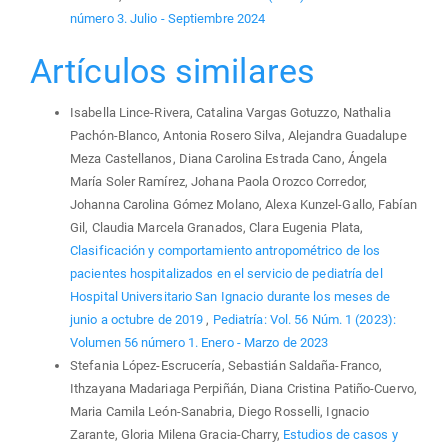
número 3. Julio - Septiembre 2024
Artículos similares
Isabella Lince-Rivera, Catalina Vargas Gotuzzo, Nathalia
Pachón-Blanco, Antonia Rosero Silva, Alejandra Guadalupe
Meza Castellanos, Diana Carolina Estrada Cano, Ángela
María Soler Ramírez, Johana Paola Orozco Corredor,
Johanna Carolina Gómez Molano, Alexa Kunzel-Gallo, Fabían
Gil, Claudia Marcela Granados, Clara Eugenia Plata,
Clasificación y comportamiento antropométrico de los
pacientes hospitalizados en el servicio de pediatría del
Hospital Universitario San Ignacio durante los meses de
junio a octubre de 2019
,
Pediatría: Vol. 56 Núm. 1 (2023):
Volumen 56 número 1. Enero - Marzo de 2023
Stefania López-Escrucería, Sebastián Saldaña-Franco,
Ithzayana Madariaga Perpiñán, Diana Cristina Patiño-Cuervo,
Maria Camila León-Sanabria, Diego Rosselli, Ignacio
Zarante, Gloria Milena Gracia-Charry,
Estudios de casos y