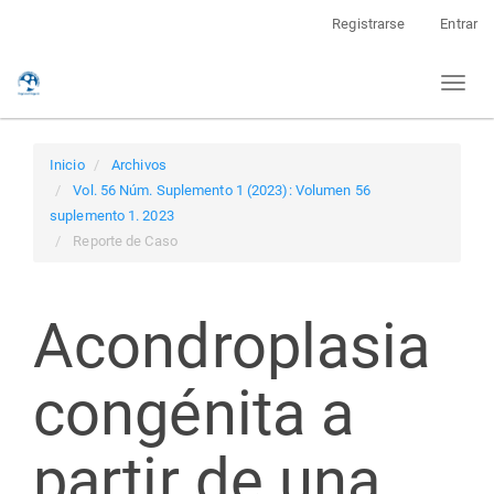
Navegación
Registrarse
Entrar
principal
Contenido
Toggl
principal
naviga
Barra
lateral
Inicio
Archivos
Vol. 56 Núm. Suplemento 1 (2023): Volumen 56
suplemento 1. 2023
Reporte de Caso
Acondroplasia
congénita a
partir de una