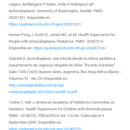
Legare JM,Margaret P Adam, Holly H Ardinger,et all.
Achondroplasia. University of Washington, Seattle. PMID:
20301331. Disponible en:
https://pubmed.ncbi.nlm.nih.gov/20301331/
Hoover-Fong J, Scott CI, Jones MC, et all. Health Supervision for
People with Achondroplasia. Pediatrics. PMID: 32457214.
Disponible en:
https://pubmed.ncbi.nlm.nih.gov/32457214/
Cialzeta D. Acondroplasia: una mirada desde la clínica pediátrica.
Departamento de urgencia Hospital de niños “Ricardo Gutiérrez”
Gallo 1330 (1425) Buenos Aires, Argentina. Rev Hosp Niños BAires -
Volumen 51 - No 231.Disponible en:
http://revistapediatria.com.ar/wp-
content/uploads/2012/03/con249-16.pdf
Trotter T, Hall J, American Academy of Pediatrics Committee on
Genetics. Health Supervision for Children with Achondroplasia.
PMID: 16140722. PEDIATRICS Vol. 116 No. Publicado el 3
September 2005. Disponible en:
https://pubmed.ncbi.nlm.nih.gov/16140722/