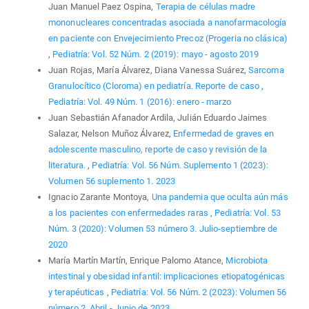
Juan Manuel Paez Ospina,
Terapia de células madre
mononucleares concentradas asociada a nanofarmacología
en paciente con Envejecimiento Precoz (Progeria no clásica)
,
Pediatría: Vol. 52 Núm. 2 (2019): mayo - agosto 2019
Juan Rojas, María Álvarez, Diana Vanessa Suárez,
Sarcoma
Granulocítico (Cloroma) en pediatría. Reporte de caso
,
Pediatría: Vol. 49 Núm. 1 (2016): enero - marzo
Juan Sebastián Afanador Ardila, Julián Eduardo Jaimes
Salazar, Nelson Muñoz Álvarez,
Enfermedad de graves en
adolescente masculino, reporte de caso y revisión de la
literatura.
,
Pediatría: Vol. 56 Núm. Suplemento 1 (2023):
Volumen 56 suplemento 1. 2023
Ignacio Zarante Montoya,
Una pandemia que oculta aún más
a los pacientes con enfermedades raras
,
Pediatría: Vol. 53
Núm. 3 (2020): Volumen 53 número 3. Julio-septiembre de
2020
María Martín Martín, Enrique Palomo Atance,
Microbiota
intestinal y obesidad infantil: implicaciones etiopatogénicas
y terapéuticas
,
Pediatría: Vol. 56 Núm. 2 (2023): Volumen 56
número 2. Abril - Junio de 2023