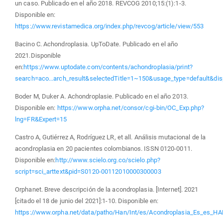
un caso. Publicado en el año 2018. REVCOG 2010;15:(1):1-3.
Disponible en:
https://www.revistamedica.org/index.php/revcog/article/view/553
Bacino C. Achondroplasia. UpToDate. Publicado en el año
2021.Disponible
en:
https://www.uptodate.com/contents/achondroplasia/print?
search=aco...arch_result&selectedTitle=1~150&usage_type=default&dis
Boder M, Duker A. Achondroplasie. Publicado en el año 2013.
Disponible en:
https://www.orpha.net/consor/cgi-bin/OC_Exp.php?
lng=FR&Expert=15
Castro A, Gutiérrez A, Rodríguez LR, et all. Análisis mutacional de la
acondroplasia en 20 pacientes colombianos. ISSN 0120-0011.
Disponible en:
http://www.scielo.org.co/scielo.php?
script=sci_arttext&pid=S0120-00112010000300003
Orphanet. Breve descripción de la acondroplasia. [Internet]. 2021
[citado el 18 de junio del 2021]:1-10. Disponible en:
https://www.orpha.net/data/patho/Han/Int/es/Acondroplasia_Es_es_