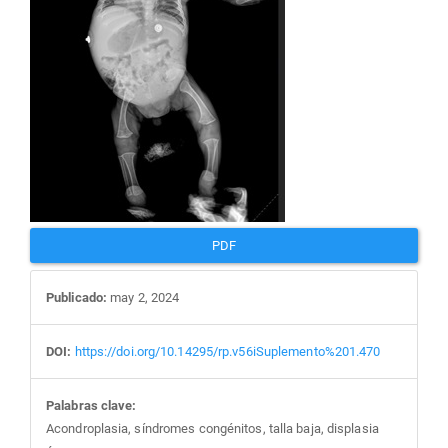
artículo
PDF
Publicado:
may 2, 2024
DOI:
https://doi.org/10.14295/rp.v56iSuplemento%201.470
Palabras clave:
Acondroplasia, síndromes congénitos, talla baja, displasia