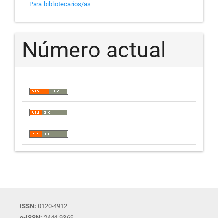
Para bibliotecarios/as
Número actual
ISSN:
0120-4912
e-ISSN:
2444-9369