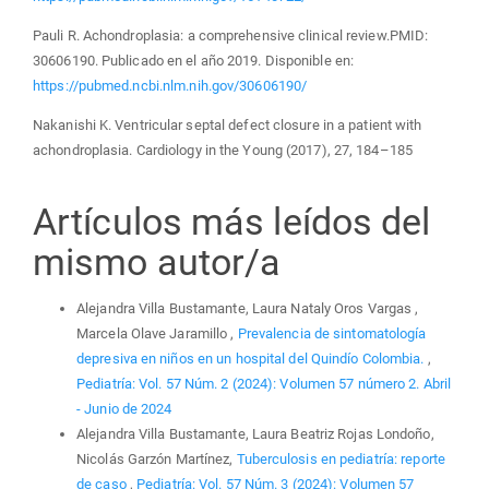
Pauli R. Achondroplasia: a comprehensive clinical review.PMID:
30606190. Publicado en el año 2019. Disponible en:
https://pubmed.ncbi.nlm.nih.gov/30606190/
Nakanishi K. Ventricular septal defect closure in a patient with
achondroplasia. Cardiology in the Young (2017), 27, 184–185
Artículos más leídos del
mismo autor/a
Alejandra Villa Bustamante, Laura Nataly Oros Vargas ,
Marcela Olave Jaramillo ,
Prevalencia de sintomatología
depresiva en niños en un hospital del Quindío Colombia.
,
Pediatría: Vol. 57 Núm. 2 (2024): Volumen 57 número 2. Abril
- Junio de 2024
Alejandra Villa Bustamante, Laura Beatriz Rojas Londoño,
Nicolás Garzón Martínez,
Tuberculosis en pediatría: reporte
de caso
,
Pediatría: Vol. 57 Núm. 3 (2024): Volumen 57