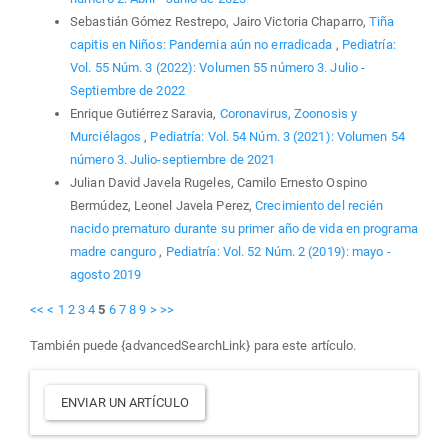
Sebastián Gómez Restrepo, Jairo Victoria Chaparro,
Tiña
capitis en Niños: Pandemia aún no erradicada
,
Pediatría:
Vol. 55 Núm. 3 (2022): Volumen 55 número 3. Julio -
Septiembre de 2022
Enrique Gutiérrez Saravia,
Coronavirus, Zoonosis y
Murciélagos
,
Pediatría: Vol. 54 Núm. 3 (2021): Volumen 54
número 3. Julio-septiembre de 2021
Julian David Javela Rugeles, Camilo Ernesto Ospino
Bermúdez, Leonel Javela Perez,
Crecimiento del recién
nacido prematuro durante su primer año de vida en programa
madre canguro
,
Pediatría: Vol. 52 Núm. 2 (2019): mayo -
agosto 2019
<<
<
1
2
3
4
5
6
7
8
9
>
>>
También puede {advancedSearchLink} para este artículo.
Enviar
ENVIAR UN ARTÍCULO
un