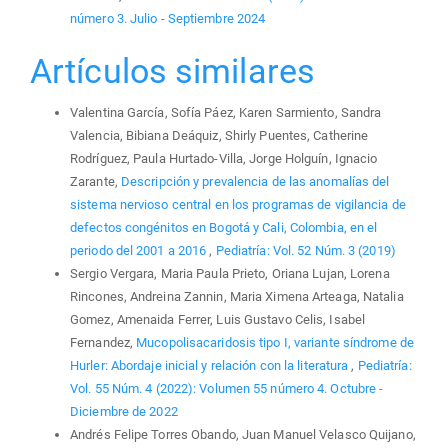
número 3. Julio - Septiembre 2024
Artículos similares
Valentina García, Sofía Páez, Karen Sarmiento, Sandra
Valencia, Bibiana Deáquiz, Shirly Puentes, Catherine
Rodríguez, Paula Hurtado-Villa, Jorge Holguín, Ignacio
Zarante,
Descripción y prevalencia de las anomalías del
sistema nervioso central en los programas de vigilancia de
defectos congénitos en Bogotá y Cali, Colombia, en el
periodo del 2001 a 2016
,
Pediatría: Vol. 52 Núm. 3 (2019)
Sergio Vergara, Maria Paula Prieto, Oriana Lujan, Lorena
Rincones, Andreina Zannin, Maria Ximena Arteaga, Natalia
Gomez, Amenaida Ferrer, Luis Gustavo Celis, Isabel
Fernandez,
Mucopolisacaridosis tipo I, variante síndrome de
Hurler: Abordaje inicial y relación con la literatura
,
Pediatría:
Vol. 55 Núm. 4 (2022): Volumen 55 número 4. Octubre -
Diciembre de 2022
Andrés Felipe Torres Obando, Juan Manuel Velasco Quijano,