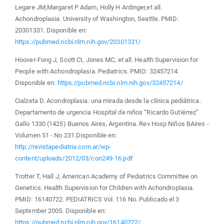
Legare JM,Margaret P Adam, Holly H Ardinger,et all.
Achondroplasia. University of Washington, Seattle. PMID:
20301331. Disponible en:
https://pubmed.ncbi.nlm.nih.gov/20301331/
Hoover-Fong J, Scott CI, Jones MC, et all. Health Supervision for
People with Achondroplasia. Pediatrics. PMID: 32457214.
Disponible en:
https://pubmed.ncbi.nlm.nih.gov/32457214/
Cialzeta D. Acondroplasia: una mirada desde la clínica pediátrica.
Departamento de urgencia Hospital de niños “Ricardo Gutiérrez”
Gallo 1330 (1425) Buenos Aires, Argentina. Rev Hosp Niños BAires -
Volumen 51 - No 231.Disponible en:
http://revistapediatria.com.ar/wp-
content/uploads/2012/03/con249-16.pdf
Trotter T, Hall J, American Academy of Pediatrics Committee on
Genetics. Health Supervision for Children with Achondroplasia.
PMID: 16140722. PEDIATRICS Vol. 116 No. Publicado el 3
September 2005. Disponible en:
https://pubmed.ncbi.nlm.nih.gov/16140722/