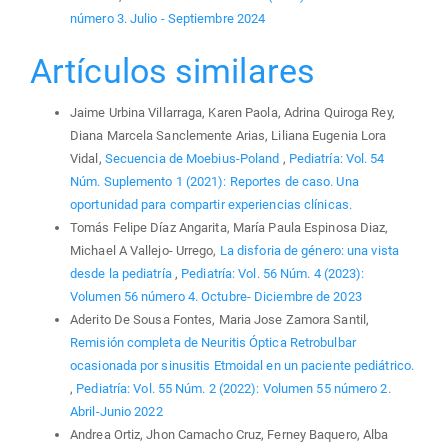
número 3. Julio - Septiembre 2024
Artículos similares
Jaime Urbina Villarraga, Karen Paola, Adrina Quiroga Rey,
Diana Marcela Sanclemente Arias, Liliana Eugenia Lora
Vidal,
Secuencia de Moebius-Poland
,
Pediatría: Vol. 54
Núm. Suplemento 1 (2021): Reportes de caso. Una
oportunidad para compartir experiencias clínicas.
Tomás Felipe Díaz Angarita, María Paula Espinosa Diaz,
Michael A Vallejo- Urrego,
La disforia de género: una vista
desde la pediatría
,
Pediatría: Vol. 56 Núm. 4 (2023):
Volumen 56 número 4. Octubre- Diciembre de 2023
Aderito De Sousa Fontes, Maria Jose Zamora Santil,
Remisión completa de Neuritis Óptica Retrobulbar
ocasionada por sinusitis Etmoidal en un paciente pediátrico.
,
Pediatría: Vol. 55 Núm. 2 (2022): Volumen 55 número 2.
Abril-Junio 2022
Andrea Ortiz, Jhon Camacho Cruz, Ferney Baquero, Alba