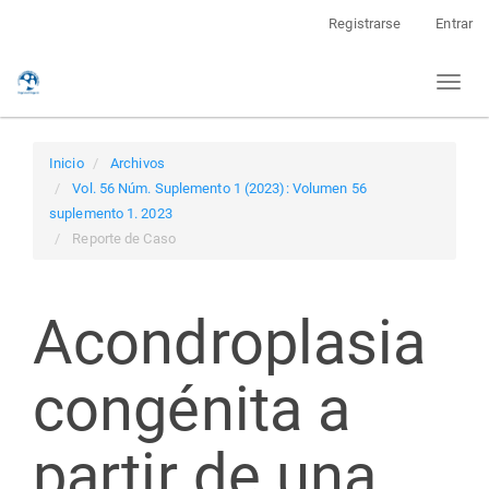
Navegación
Registrarse
Entrar
principal
Contenido
Toggl
principal
naviga
Barra
lateral
Inicio
Archivos
Vol. 56 Núm. Suplemento 1 (2023): Volumen 56
suplemento 1. 2023
Reporte de Caso
Acondroplasia
congénita a
partir de una