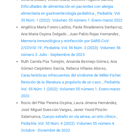
Dificultades de alimentación en pacientes con alergia
alimentaria en gastroenterología pediátrica
,
Pediatría: Vol.
55 Núm. 1 (2022): Volumen 55 número 1. Enero-marzo 2022
Angélica Maria Forero Ladino, Paola Rivadeneira Santacruz,
Ana Maria Ospina Delgado , Juan Pablo Rojas Hernandez ,
Memoria inmunológica y reinfección por SARS-CoV-
2/COVID-19
,
Pediatría: Vol. 56 Núm. 3 (2023): Volumen 56
número 3. Julio - Septiembre de 2023
Ruth Camila Púa Torrejón, Amanda Bermejo Gómez, Ana
Gómez-Carpintero García, Rebeca Villares Alonso,
Características infrecuentes del síndrome de Miller-Fisher.
Revisión de la literatura a propósito de un caso.
,
Pediatría:
Vol. 55 Núm. 1 (2022): Volumen 55 número 1. Enero-marzo
2022
Rocio del Pilar Pereira-Ospina, Laura Jimena Hernández,
José Miguel Suescún-Vargas, Javier Yesid Pinzón-
Salamanca,
Cuerpo extraño en vía aérea, un reto clínico
,
Pediatría: Vol. 55 Núm. 4 (2022): Volumen 55 número 4.
Octubre - Diciembre de 2022