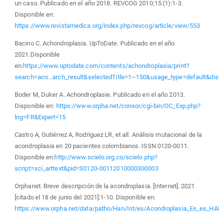
un caso. Publicado en el año 2018. REVCOG 2010;15:(1):1-3.
Disponible en:
https://www.revistamedica.org/index.php/revcog/article/view/553
Bacino C. Achondroplasia. UpToDate. Publicado en el año
2021.Disponible
en:
https://www.uptodate.com/contents/achondroplasia/print?
search=aco...arch_result&selectedTitle=1~150&usage_type=default&dis
Boder M, Duker A. Achondroplasie. Publicado en el año 2013.
Disponible en:
https://www.orpha.net/consor/cgi-bin/OC_Exp.php?
lng=FR&Expert=15
Castro A, Gutiérrez A, Rodríguez LR, et all. Análisis mutacional de la
acondroplasia en 20 pacientes colombianos. ISSN 0120-0011.
Disponible en:
http://www.scielo.org.co/scielo.php?
script=sci_arttext&pid=S0120-00112010000300003
Orphanet. Breve descripción de la acondroplasia. [Internet]. 2021
[citado el 18 de junio del 2021]:1-10. Disponible en:
https://www.orpha.net/data/patho/Han/Int/es/Acondroplasia_Es_es_