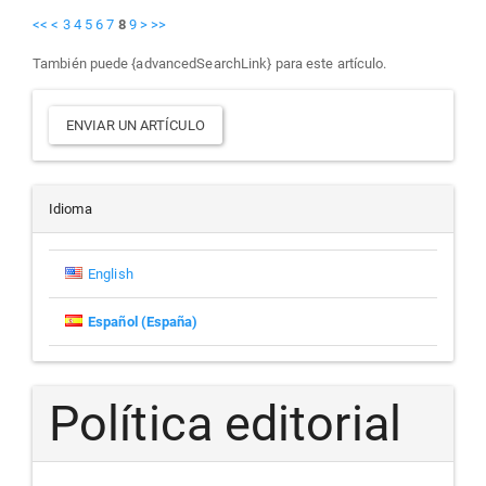
<<
<
3
4
5
6
7
8
9
>
>>
También puede {advancedSearchLink} para este artículo.
Enviar
ENVIAR UN ARTÍCULO
un
artículo
Idioma
English
Español (España)
Política editorial