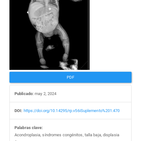
artículo
PDF
Publicado:
may 2, 2024
DOI:
https://doi.org/10.14295/rp.v56iSuplemento%201.470
Palabras clave:
Acondroplasia, síndromes congénitos, talla baja, displasia