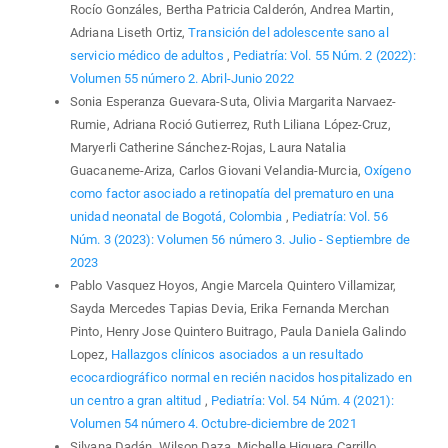
Rocío Gonzáles, Bertha Patricia Calderón, Andrea Martin,
Adriana Liseth Ortiz,
Transición del adolescente sano al
servicio médico de adultos
,
Pediatría: Vol. 55 Núm. 2 (2022):
Volumen 55 número 2. Abril-Junio 2022
Sonia Esperanza Guevara-Suta, Olivia Margarita Narvaez-
Rumie, Adriana Roció Gutierrez, Ruth Liliana López-Cruz,
Maryerli Catherine Sánchez-Rojas, Laura Natalia
Guacaneme-Ariza, Carlos Giovani Velandia-Murcia,
Oxígeno
como factor asociado a retinopatía del prematuro en una
unidad neonatal de Bogotá, Colombia
,
Pediatría: Vol. 56
Núm. 3 (2023): Volumen 56 número 3. Julio - Septiembre de
2023
Pablo Vasquez Hoyos, Angie Marcela Quintero Villamizar,
Sayda Mercedes Tapias Devia, Erika Fernanda Merchan
Pinto, Henry Jose Quintero Buitrago, Paula Daniela Galindo
Lopez,
Hallazgos clínicos asociados a un resultado
ecocardiográfico normal en recién nacidos hospitalizado en
un centro a gran altitud
,
Pediatría: Vol. 54 Núm. 4 (2021):
Volumen 54 número 4. Octubre-diciembre de 2021
Silvana Dadán, Wilson Daza, Michelle Higuera Carrillo,