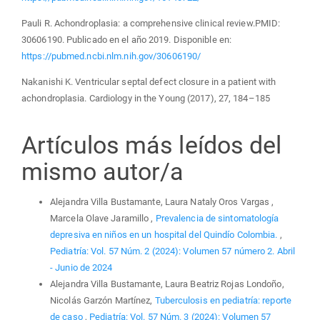
Pauli R. Achondroplasia: a comprehensive clinical review.PMID:
30606190. Publicado en el año 2019. Disponible en:
https://pubmed.ncbi.nlm.nih.gov/30606190/
Nakanishi K. Ventricular septal defect closure in a patient with
achondroplasia. Cardiology in the Young (2017), 27, 184–185
Artículos más leídos del
mismo autor/a
Alejandra Villa Bustamante, Laura Nataly Oros Vargas ,
Marcela Olave Jaramillo ,
Prevalencia de sintomatología
depresiva en niños en un hospital del Quindío Colombia.
,
Pediatría: Vol. 57 Núm. 2 (2024): Volumen 57 número 2. Abril
- Junio de 2024
Alejandra Villa Bustamante, Laura Beatriz Rojas Londoño,
Nicolás Garzón Martínez,
Tuberculosis en pediatría: reporte
de caso
,
Pediatría: Vol. 57 Núm. 3 (2024): Volumen 57