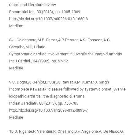
report and literature review
Rheumatol Int., 33 (2013), pp. 1065-1069
http://dx.doi.org/10.1007/s00296-010-1650-8
Medline
8 J. Goldenberg,M.B. Ferraz,A.P. Pessoa,A.S. Fonseca,A.C.
Carvalho,M.O. Hilario
Symptomatic cardiac involvement in juvenile rheumatoid arthritis
Int J Cardiol., 34 (1992), pp. 57-62
Medline
9 S. Dogra,A. Gehlot,D. Suri,A. Rawat,R.M. Kumar,S. Singh
Incomplete Kawasaki disease followed by systemic onset juvenile
idiopathic arthritis–the diagnostic dilemma
Indian J Pediatr., 80 (2013), pp. 783-785
http://dx.doi.org/10.1007/s12098-012-0893-7
Medline
10 D. Rigante,P. Valentini,R. Onesimo,D.F. Angelone,A. De Nisco,G.