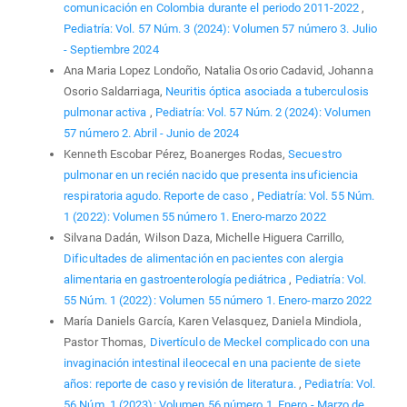
comunicación en Colombia durante el periodo 2011-2022
,
Pediatría: Vol. 57 Núm. 3 (2024): Volumen 57 número 3. Julio
- Septiembre 2024
Ana Maria Lopez Londoño, Natalia Osorio Cadavid, Johanna
Osorio Saldarriaga,
Neuritis óptica asociada a tuberculosis
pulmonar activa
,
Pediatría: Vol. 57 Núm. 2 (2024): Volumen
57 número 2. Abril - Junio de 2024
Kenneth Escobar Pérez, Boanerges Rodas,
Secuestro
pulmonar en un recién nacido que presenta insuficiencia
respiratoria agudo. Reporte de caso
,
Pediatría: Vol. 55 Núm.
1 (2022): Volumen 55 número 1. Enero-marzo 2022
Silvana Dadán, Wilson Daza, Michelle Higuera Carrillo,
Dificultades de alimentación en pacientes con alergia
alimentaria en gastroenterología pediátrica
,
Pediatría: Vol.
55 Núm. 1 (2022): Volumen 55 número 1. Enero-marzo 2022
María Daniels García, Karen Velasquez, Daniela Mindiola,
Pastor Thomas,
Divertículo de Meckel complicado con una
invaginación intestinal ileocecal en una paciente de siete
años: reporte de caso y revisión de literatura.
,
Pediatría: Vol.
56 Núm. 1 (2023): Volumen 56 número 1. Enero - Marzo de