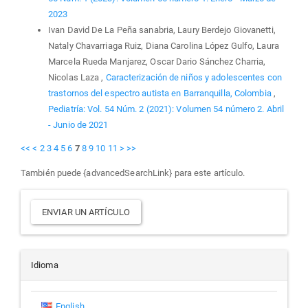
2023
Ivan David De La Peña sanabria, Laury Berdejo Giovanetti,
Nataly Chavarriaga Ruiz, Diana Carolina López Gulfo, Laura
Marcela Rueda Manjarez, Oscar Dario Sánchez Charria,
Nicolas Laza ,
Caracterización de niños y adolescentes con
trastornos del espectro autista en Barranquilla, Colombia
,
Pediatría: Vol. 54 Núm. 2 (2021): Volumen 54 número 2. Abril
- Junio de 2021
<<
<
2
3
4
5
6
7
8
9
10
11
>
>>
También puede {advancedSearchLink} para este artículo.
Enviar
ENVIAR UN ARTÍCULO
un
artículo
Idioma
English