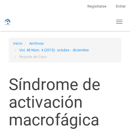
Navegación
Registrarse
Entrar
principal
Contenido
Toggl
principal
naviga
Barra
lateral
Inicio
Archivos
Vol. 48 Núm. 4 (2015): octubre - diciembre
Reporte de Caso
Síndrome de
activación
macrofágica