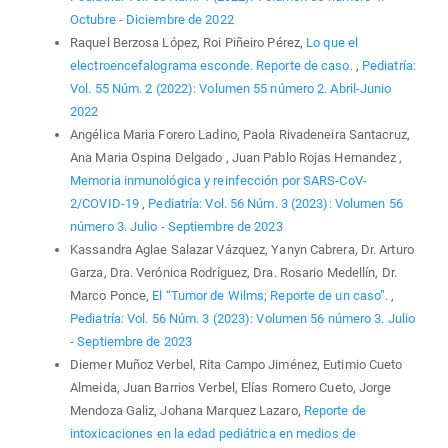
Octubre - Diciembre de 2022
Raquel Berzosa López, Roi Piñeiro Pérez,
Lo que el
electroencefalograma esconde. Reporte de caso.
,
Pediatría:
Vol. 55 Núm. 2 (2022): Volumen 55 número 2. Abril-Junio
2022
Angélica Maria Forero Ladino, Paola Rivadeneira Santacruz,
Ana Maria Ospina Delgado , Juan Pablo Rojas Hernandez ,
Memoria inmunológica y reinfección por SARS-CoV-
2/COVID-19
,
Pediatría: Vol. 56 Núm. 3 (2023): Volumen 56
número 3. Julio - Septiembre de 2023
Kassandra Aglae Salazar Vázquez, Yanyn Cabrera, Dr. Arturo
Garza, Dra. Verónica Rodríguez, Dra. Rosario Medellín, Dr.
Marco Ponce,
El “Tumor de Wilms; Reporte de un caso”.
,
Pediatría: Vol. 56 Núm. 3 (2023): Volumen 56 número 3. Julio
- Septiembre de 2023
Diemer Muñoz Verbel, Rita Campo Jiménez, Eutimio Cueto
Almeida, Juan Barrios Verbel, Elías Romero Cueto, Jorge
Mendoza Galiz, Johana Marquez Lazaro,
Reporte de
intoxicaciones en la edad pediátrica en medios de