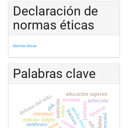
Declaración de
normas éticas
Normas éticas
Palabras clave
educación superior
defensa del niño
revisión
infección
nutrición
pediatría
ekg
lipomas
niños
fractura
intestinal
método delphi
consenso
niño
antebrazo