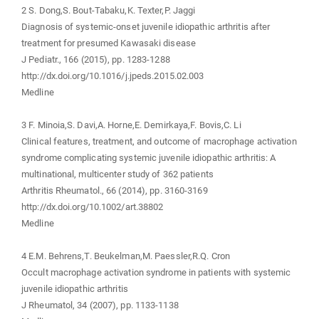
2 S. Dong,S. Bout-Tabaku,K. Texter,P. Jaggi
Diagnosis of systemic-onset juvenile idiopathic arthritis after
treatment for presumed Kawasaki disease
J Pediatr., 166 (2015), pp. 1283-1288
http://dx.doi.org/10.1016/j.jpeds.2015.02.003
Medline
3 F. Minoia,S. Davi,A. Horne,E. Demirkaya,F. Bovis,C. Li
Clinical features, treatment, and outcome of macrophage activation
syndrome complicating systemic juvenile idiopathic arthritis: A
multinational, multicenter study of 362 patients
Arthritis Rheumatol., 66 (2014), pp. 3160-3169
http://dx.doi.org/10.1002/art.38802
Medline
4 E.M. Behrens,T. Beukelman,M. Paessler,R.Q. Cron
Occult macrophage activation syndrome in patients with systemic
juvenile idiopathic arthritis
J Rheumatol, 34 (2007), pp. 1133-1138