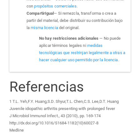
con
propósitos comerciales
.
CompartirIgual
— Si remezcla, transforma o crea a
partir del material, debe distribuir su contribución bajo
la
misma licencia
del original.
No hay restricciones adicionales
— No puede
aplicar términos legales ni
medidas
tecnológicas que restrinjan legalmente a otras a
hacer cualquier uso permitido por la licencia.
Referencias
1 T.L. Yeh,F.Y. Huang,S.D. Shyur,T.L. Chen,C.S. Lee,D.T. Huang
Juvenile idiopathic arthritis presenting with prolonged fever
J Microbiol Immunol Infect., 43 (2010), pp. 169-174
http://dx.doi.org/10.1016/S1684-1182(10)60027-8
Medline