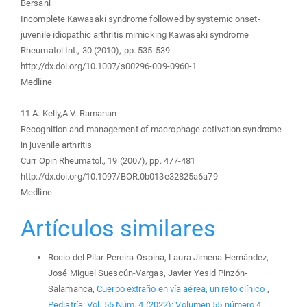
Bersani
Incomplete Kawasaki syndrome followed by systemic onset-
juvenile idiopathic arthritis mimicking Kawasaki syndrome
Rheumatol Int., 30 (2010), pp. 535-539
http://dx.doi.org/10.1007/s00296-009-0960-1
Medline
11 A. Kelly,A.V. Ramanan
Recognition and management of macrophage activation syndrome
in juvenile arthritis
Curr Opin Rheumatol., 19 (2007), pp. 477-481
http://dx.doi.org/10.1097/BOR.0b013e32825a6a79
Medline
Artículos similares
Rocio del Pilar Pereira-Ospina, Laura Jimena Hernández,
José Miguel Suescún-Vargas, Javier Yesid Pinzón-
Salamanca,
Cuerpo extraño en vía aérea, un reto clínico
,
Pediatría: Vol. 55 Núm. 4 (2022): Volumen 55 número 4.