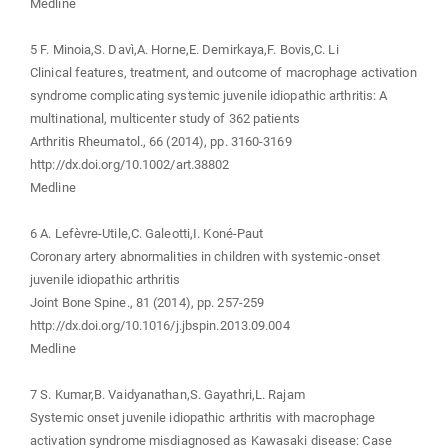
Medline
5 F. Minoia,S. Davì,A. Horne,E. Demirkaya,F. Bovis,C. Li
Clinical features, treatment, and outcome of macrophage activation
syndrome complicating systemic juvenile idiopathic arthritis: A
multinational, multicenter study of 362 patients
Arthritis Rheumatol., 66 (2014), pp. 3160-3169
http://dx.doi.org/10.1002/art.38802
Medline
6 A. Lefèvre-Utile,C. Galeotti,I. Koné-Paut
Coronary artery abnormalities in children with systemic-onset
juvenile idiopathic arthritis
Joint Bone Spine., 81 (2014), pp. 257-259
http://dx.doi.org/10.1016/j.jbspin.2013.09.004
Medline
7 S. Kumar,B. Vaidyanathan,S. Gayathri,L. Rajam
Systemic onset juvenile idiopathic arthritis with macrophage
activation syndrome misdiagnosed as Kawasaki disease: Case