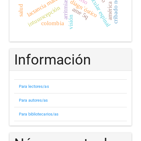
atrofia muscular espinal
cribado neonatal
américa latina
lactancia materna
diagn´óstico
arritmias
salud
intususcepción
ame 5q
visión
colombia
Información
Para lectores/as
Para autores/as
Para bibliotecarios/as