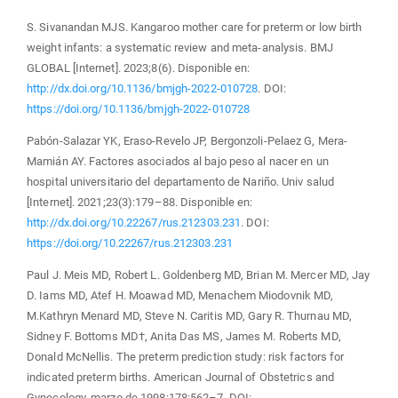
S. Sivanandan MJS. Kangaroo mother care for preterm or low birth
weight infants: a systematic review and meta-analysis. BMJ
GLOBAL [Internet]. 2023;8(6). Disponible en:
http://dx.doi.org/10.1136/bmjgh-2022-010728
. DOI:
https://doi.org/10.1136/bmjgh-2022-010728
Pabón-Salazar YK, Eraso-Revelo JP, Bergonzoli-Pelaez G, Mera-
Mamián AY. Factores asociados al bajo peso al nacer en un
hospital universitario del departamento de Nariño. Univ salud
[Internet]. 2021;23(3):179–88. Disponible en:
http://dx.doi.org/10.22267/rus.212303.231
. DOI:
https://doi.org/10.22267/rus.212303.231
Paul J. Meis MD, Robert L. Goldenberg MD, Brian M. Mercer MD, Jay
D. Iams MD, Atef H. Moawad MD, Menachem Miodovnik MD,
M.Kathryn Menard MD, Steve N. Caritis MD, Gary R. Thurnau MD,
Sidney F. Bottoms MD†, Anita Das MS, James M. Roberts MD,
Donald McNellis. The preterm prediction study: risk factors for
indicated preterm births. American Journal of Obstetrics and
Gynecology. marzo de 1998;178:562–7. DOI: