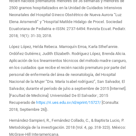
recién nacidos prematuros menores de 36 semanas y menores de
2500 gramos hospitalizados en la Unidad de Cuidados Intensivos
Neonatales del Hospital Gineco Obstétrico de Nueva Aurora “Luz
Elena Arismendi” y “Hospital Matilde Hidalgo de Procel. Sociedad
Ecuatoriana de Pediatria e-ISSN: 2737-6494: Revista Ecuat. Pediatr.
2018; 19(1): 31-33; 2018.
López López, Helda Rebeca. Marroquín Erroa, Karla Sthefannie.
Ordóñez Gutiérrez, Judith Elizabeth. Rodríguez López, Brenda Alicia.
Aplicación de los lineamientos técnicos del método madre canguro,
en los cuidados que recibe el recién nacido prematuro por parte del
personal de enfermería del área de neonatología, del Hospital
Nacional de la Mujer “Dra. María Isabel rodríguez”, San Salvador, El
Salvador, durante el período de julio a septiembre de 2015 [Internet].
[Facultad de Medicina]: Universidad De El Salvador ; 2015
Recuperado de
https://ri.ues.edu.sv/id/eprint/15727/
[Consulta:
2018, Septiembre 26]).
Hernández-Sampieri, R., Fernández Collado, C., & Baptista Lucio, P.
Metodología de la investigación. 2018 (Vol. 4, pp. 318-323). México:
McGraw-Hill Interamericana.