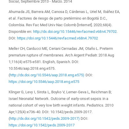
Social, Septiembre 2013 - Marzo. 2014
Ahumada JS, Barrera AM, Canosa D, Cárdenas L, Uriel M, Ibáñez EA,
et al. Factores de riesgo de parto pretérmino en Bogotá D.C.,
Colombia. Rev Fac Med Univ Nac Colomb [Internet]. 2020;68(4).
Disponible en:
http://dx.doi.org/10.15446/revfacmed.v68n4.79702
.
DOI:
https://doi.org/10.15446/revfacmed.v68n4.79702
Meller CH, Carducci ME, Ceriani Cernadas JM, Otaño L. Preterm
premature rupture of membranes. Arch Argent Pediatr. 2018 Aug
1;116(4):e575-e581. English, Spanish. DOI:
10.5546/aap.2018.eng.e575.
(
http://dx.doi.org/10.5546/aap.2018.eng.e575)
DOI:
https://doi.org/10.5546/aap.2018.eng.e575
Klinger G, Levy I, Sirota L, Boyko V, Lerner-Geva L, Reichman B;
Israel Neonatal Network. Outcome of early-onset sepsis in a
national cohort of very low birth weight infants. Pediatrics. 2010
Apr;125(4):e736-40. DOI: 10.1542/peds.2009-2017.
(
http://dx.doi.org/10.1542/peds.2009-2017)
DOI:
https://doi.org/10.1542/peds.2009-2017