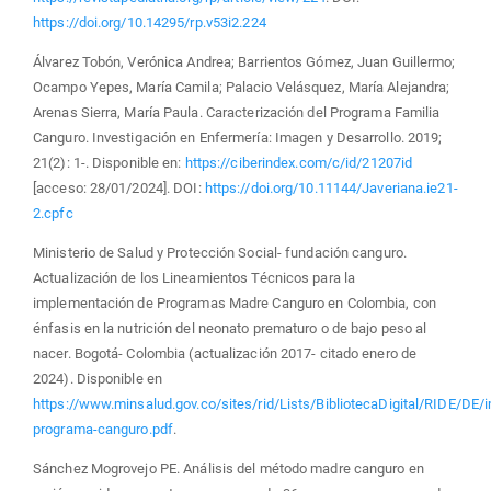
https://doi.org/10.14295/rp.v53i2.224
Álvarez Tobón, Verónica Andrea; Barrientos Gómez, Juan Guillermo;
Ocampo Yepes, María Camila; Palacio Velásquez, María Alejandra;
Arenas Sierra, María Paula. Caracterización del Programa Familia
Canguro. Investigación en Enfermería: Imagen y Desarrollo. 2019;
21(2): 1-. Disponible en:
https://ciberindex.com/c/id/21207id
[acceso: 28/01/2024]. DOI:
https://doi.org/10.11144/Javeriana.ie21-
2.cpfc
Ministerio de Salud y Protección Social- fundación canguro.
Actualización de los Lineamientos Técnicos para la
implementación de Programas Madre Canguro en Colombia, con
énfasis en la nutrición del neonato prematuro o de bajo peso al
nacer. Bogotá- Colombia (actualización 2017- citado enero de
2024). Disponible en
https://www.minsalud.gov.co/sites/rid/Lists/BibliotecaDigital/RIDE/DE
programa-canguro.pdf
.
Sánchez Mogrovejo PE. Análisis del método madre canguro en