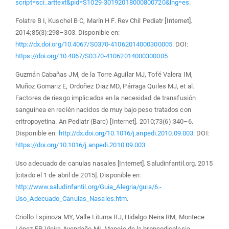
script=sci_arttext&pid=S1029-30192018000800720&lng=es
.
Folatre B I, Kuschel B C, Marín H F. Rev Chil Pediatr [Internet].
2014;85(3):298–303. Disponible en:
http://dx.doi.org/10.4067/S0370-41062014000300005
. DOI:
https://doi.org/10.4067/S0370-41062014000300005
Guzmán Cabañas JM, de la Torre Aguilar MJ, Tofé Valera IM,
Muñoz Gomariz E, Ordoñez Diaz MD, Párraga Quiles MJ, et al.
Factores de riesgo implicados en la necesidad de transfusión
sanguínea en recién nacidos de muy bajo peso tratados con
eritropoyetina. An Pediatr (Barc) [Internet]. 2010;73(6):340–6.
Disponible en:
http://dx.doi.org/10.1016/j.anpedi.2010.09.003
. DOI:
https://doi.org/10.1016/j.anpedi.2010.09.003
Uso adecuado de canulas nasales [Internet]. Saludinfantil.org. 2015
[citado el 1 de abril de 2015]. Disponible en:
http://www.saludinfantil.org/Guia_Alegria/guia/6.-
Uso_Adecuado_Canulas_Nasales.htm
.
Criollo Espinoza MY, Valle Lituma RJ, Hidalgo Neira RM, Montece
López FP, Vieira Avendaño MI. Manejo de la broncodisplasia