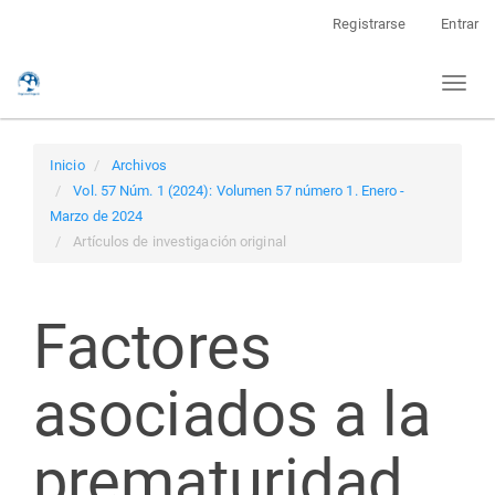
Navegación
Registrarse
Entrar
principal
Contenido
Toggl
principal
naviga
Barra
lateral
Inicio
Archivos
Vol. 57 Núm. 1 (2024): Volumen 57 número 1. Enero -
Marzo de 2024
Artículos de investigación original
Factores
asociados a la
prematuridad