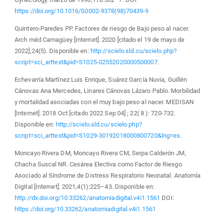
https://doi.org/10.1016/S0002-9378(98)70439-9
Quintero-Paredes PP. Factores de riesgo de Bajo peso al nacer.
Arch méd Camagüey [Internet]. 2020 [citado el 19 de mayo de
2022];24(5). Disponible en:
http://scielo.sld.cu/scielo.php?
script=sci_arttext&pid=S1025-02552020000500007
.
Echevarría Martínez Luis Enrique, Suárez García Nuvia, Guillén
Cánovas Ana Mercedes, Linares Cánovas Lázaro Pablo. Morbilidad
y mortalidad asociadas con el muy bajo peso al nacer. MEDISAN
[Internet]. 2018 Oct [citado 2022 Sep 04] ; 22( 8 ): 720-732.
Disponible en:
http://scielo.sld.cu/scielo.php?
script=sci_arttext&pid=S1029-30192018000800720&lng=es
.
Moncayo Rivera DM, Moncayo Rivera CM, Serpa Calderón JM,
Chacha Suscal NR. Cesárea Electiva como Factor de Riesgo
Asociado al Síndrome de Distress Respiratorio Neonatal. Anatomía
Digital [Internet]. 2021;4(1):225–43. Disponible en:
http://dx.doi.org/10.33262/anatomiadigital.v4i1.1561
DOI:
https://doi.org/10.33262/anatomiadigital.v4i1.1561