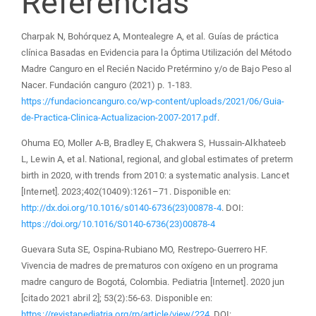
Referencias
Charpak N, Bohórquez A, Montealegre A, et al. Guías de práctica
clínica Basadas en Evidencia para la Óptima Utilización del Método
Madre Canguro en el Recién Nacido Pretérmino y/o de Bajo Peso al
Nacer. Fundación canguro (2021) p. 1-183.
https://fundacioncanguro.co/wp-content/uploads/2021/06/Guia-
de-Practica-Clinica-Actualizacion-2007-2017.pdf
.
Ohuma EO, Moller A-B, Bradley E, Chakwera S, Hussain-Alkhateeb
L, Lewin A, et al. National, regional, and global estimates of preterm
birth in 2020, with trends from 2010: a systematic analysis. Lancet
[Internet]. 2023;402(10409):1261–71. Disponible en:
http://dx.doi.org/10.1016/s0140-6736(23)00878-4
. DOI:
https://doi.org/10.1016/S0140-6736(23)00878-4
Guevara Suta SE, Ospina-Rubiano MO, Restrepo-Guerrero HF.
Vivencia de madres de prematuros con oxígeno en un programa
madre canguro de Bogotá, Colombia. Pediatria [Internet]. 2020 jun
[citado 2021 abril 2]; 53(2):56-63. Disponible en:
https://revistapediatria.org/rp/article/view/224
. DOI: