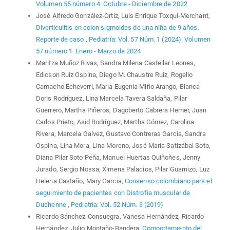
Volumen 55 número 4. Octubre - Diciembre de 2022
José Alfredo González-Ortiz, Luis Enrique Toxqui-Merchant,
Diverticulitis en colon sigmoides de una niña de 9 años.
Reporte de caso
,
Pediatría: Vol. 57 Núm. 1 (2024): Volumen
57 número 1. Enero - Marzo de 2024
Maritza Muñoz Rivas, Sandra Milena Castellar Leones,
Edicson Ruiz Ospina, Diego M. Chaustre Ruiz, Rogelio
Camacho Echeverri, Maria Eugenia Miño Arango, Blanca
Doris Rodríguez, Lina Marcela Tavera Saldaña, Pilar
Guerrero, Martha Piñeros, Dagoberto Cabrera Hemer, Juan
Carlos Prieto, Asid Rodríguez, Martha Gómez, Carolina
Rivera, Marcela Galvez, Gustavo Contreras García, Sandra
Ospina, Lina Mora, Lina Moreno, José María Satizábal Soto,
Diana Pilar Soto Peña, Manuel Huertas Quiñoñes, Jenny
Jurado, Sergio Nossa, Ximena Palacios, Pilar Guarnizo, Luz
Helena Castaño, Mary Garcia,
Consenso colombiano para el
seguimiento de pacientes con Distrofia muscular de
Duchenne
,
Pediatría: Vol. 52 Núm. 3 (2019)
Ricardo Sánchez-Consuegra, Vanesa Hernández, Ricardo
Hernández, Julio Montaño-Bandera,
Comportamiento del