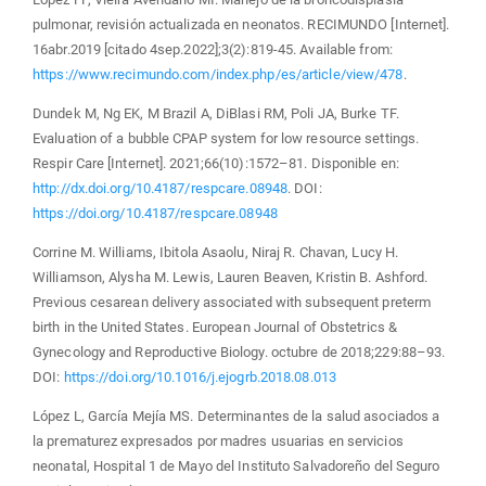
pulmonar, revisión actualizada en neonatos. RECIMUNDO [Internet].
16abr.2019 [citado 4sep.2022];3(2):819-45. Available from:
https://www.recimundo.com/index.php/es/article/view/478
.
Dundek M, Ng EK, M Brazil A, DiBlasi RM, Poli JA, Burke TF.
Evaluation of a bubble CPAP system for low resource settings.
Respir Care [Internet]. 2021;66(10):1572–81. Disponible en:
http://dx.doi.org/10.4187/respcare.08948
. DOI:
https://doi.org/10.4187/respcare.08948
Corrine M. Williams, Ibitola Asaolu, Niraj R. Chavan, Lucy H.
Williamson, Alysha M. Lewis, Lauren Beaven, Kristin B. Ashford.
Previous cesarean delivery associated with subsequent preterm
birth in the United States. European Journal of Obstetrics &
Gynecology and Reproductive Biology. octubre de 2018;229:88–93.
DOI:
https://doi.org/10.1016/j.ejogrb.2018.08.013
López L, García Mejía MS. Determinantes de la salud asociados a
la prematurez expresados por madres usuarias en servicios
neonatal, Hospital 1 de Mayo del Instituto Salvadoreño del Seguro