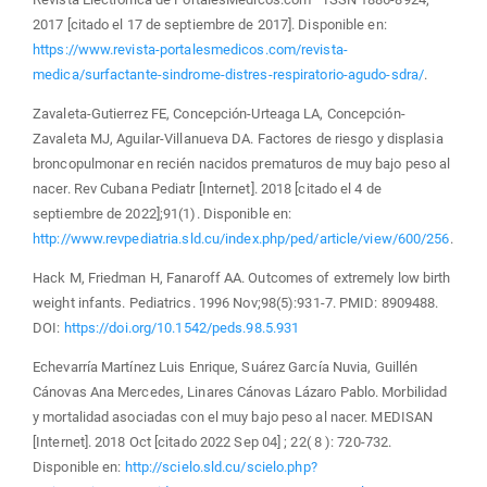
2017 [citado el 17 de septiembre de 2017]. Disponible en:
https://www.revista-portalesmedicos.com/revista-
medica/surfactante-sindrome-distres-respiratorio-agudo-sdra/
.
Zavaleta-Gutierrez FE, Concepción-Urteaga LA, Concepción-
Zavaleta MJ, Aguilar-Villanueva DA. Factores de riesgo y displasia
broncopulmonar en recién nacidos prematuros de muy bajo peso al
nacer. Rev Cubana Pediatr [Internet]. 2018 [citado el 4 de
septiembre de 2022];91(1). Disponible en:
http://www.revpediatria.sld.cu/index.php/ped/article/view/600/256
.
Hack M, Friedman H, Fanaroff AA. Outcomes of extremely low birth
weight infants. Pediatrics. 1996 Nov;98(5):931-7. PMID: 8909488.
DOI:
https://doi.org/10.1542/peds.98.5.931
Echevarría Martínez Luis Enrique, Suárez García Nuvia, Guillén
Cánovas Ana Mercedes, Linares Cánovas Lázaro Pablo. Morbilidad
y mortalidad asociadas con el muy bajo peso al nacer. MEDISAN
[Internet]. 2018 Oct [citado 2022 Sep 04] ; 22( 8 ): 720-732.
Disponible en:
http://scielo.sld.cu/scielo.php?