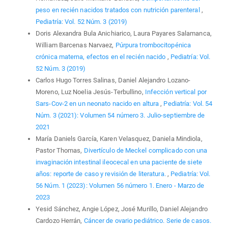
peso en recién nacidos tratados con nutrición parenteral
,
Pediatría: Vol. 52 Núm. 3 (2019)
Doris Alexandra Bula Anichiarico, Laura Payares Salamanca,
William Barcenas Narvaez,
Púrpura trombocitopénica
crónica materna, efectos en el recién nacido
,
Pediatría: Vol.
52 Núm. 3 (2019)
Carlos Hugo Torres Salinas, Daniel Alejandro Lozano-
Moreno, Luz Noelia Jesús-Terbullino,
Infección vertical por
Sars-Cov-2 en un neonato nacido en altura
,
Pediatría: Vol. 54
Núm. 3 (2021): Volumen 54 número 3. Julio-septiembre de
2021
María Daniels García, Karen Velasquez, Daniela Mindiola,
Pastor Thomas,
Divertículo de Meckel complicado con una
invaginación intestinal ileocecal en una paciente de siete
años: reporte de caso y revisión de literatura.
,
Pediatría: Vol.
56 Núm. 1 (2023): Volumen 56 número 1. Enero - Marzo de
2023
Yesid Sánchez, Angie López, José Murillo, Daniel Alejandro
Cardozo Herrán,
Cáncer de ovario pediátrico. Serie de casos.