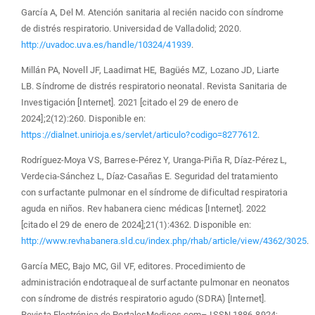
García A, Del M. Atención sanitaria al recién nacido con síndrome
de distrés respiratorio. Universidad de Valladolid; 2020.
http://uvadoc.uva.es/handle/10324/41939
.
Millán PA, Novell JF, Laadimat HE, Bagüés MZ, Lozano JD, Liarte
LB. Síndrome de distrés respiratorio neonatal. Revista Sanitaria de
Investigación [Internet]. 2021 [citado el 29 de enero de
2024];2(12):260. Disponible en:
https://dialnet.unirioja.es/servlet/articulo?codigo=8277612
.
Rodríguez-Moya VS, Barrese-Pérez Y, Uranga-Piña R, Díaz-Pérez L,
Verdecia-Sánchez L, Díaz-Casañas E. Seguridad del tratamiento
con surfactante pulmonar en el síndrome de dificultad respiratoria
aguda en niños. Rev habanera cienc médicas [Internet]. 2022
[citado el 29 de enero de 2024];21(1):4362. Disponible en:
http://www.revhabanera.sld.cu/index.php/rhab/article/view/4362/3025
.
García MEC, Bajo MC, Gil VF, editores. Procedimiento de
administración endotraqueal de surfactante pulmonar en neonatos
con síndrome de distrés respiratorio agudo (SDRA) [Internet].
Revista Electrónica de PortalesMedicos.com– ISSN 1886-8924;