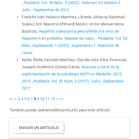
,
Pediatría: Vol. 55 Núm. 3 (2022): Volumen 55 número 3.
Julio - Septiembre de 2022
Franklin Iván Velasco Martínez, Libardo Johanny Sandoval
Suárez, Eric Mauricio Ehrhardt Morón, Victor Manuel Mora
Bautista,
Hepatitis colestásica persistente por virus de
hepatitis A en pediatría. Reporte de Caso.
,
Pediatría: Vol. 55
Núm. Suplemento 1 (2022): Suplemento 1. Reportes de
casos
Nydia Stella Caicedo Martínez, Claudia Inés Silva Viviescas,
Joaquín Guillermo Gómez Dávila,
Avances y retos en la
implementación de la estrategia AIEPI en Medellín. 2012-
2015
,
Pediatría: Vol. 50 Núm. 3 (2017): Julio - Septiembre
2017
<<
<
3
4
5
6
7
8
9
10
11
12
>
>>
También puede {advancedSearchLink} para este artículo.
Enviar
ENVIAR UN ARTÍCULO