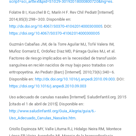
script=sci_arttext&pid=S1029-30192018000800720&lng=es
.
Folatre B I, Kuschel B C, Marín H F. Rev Chil Pediatr [Internet].
2014;85(3):298–303. Disponible en:
http://dx.doi.org/10.4067/S0370-41062014000300005
. DOI:
https://doi.org/10.4067/S0370-41062014000300005
Guzmán Cabañas JM, de la Torre Aguilar MJ, Tofé Valera IM,
Muñoz Gomariz E, Ordoñez Diaz MD, Párraga Quiles MJ, et al.
Factores de riesgo implicados en la necesidad de transfusión
sanguínea en recién nacidos de muy bajo peso tratados con
eritropoyetina. An Pediatr (Barc) [Internet]. 2010;73(6):340–6.
Disponible en:
http://dx.doi.org/10.1016/j.anpedi.2010.09.003
. DOI:
https://doi.org/10.1016/j.anpedi.2010.09.003
Uso adecuado de canulas nasales [Internet]. Saludinfantil.org. 2015
[citado el 1 de abril de 2015]. Disponible en:
http://www.saludinfantil.org/Guia_Alegria/guia/6.-
Uso_Adecuado_Canulas_Nasales.htm
.
Criollo Espinoza MY, Valle Lituma RJ, Hidalgo Neira RM, Montece
López FP, Vieira Avendaño MI. Manejo de la broncodisplasia