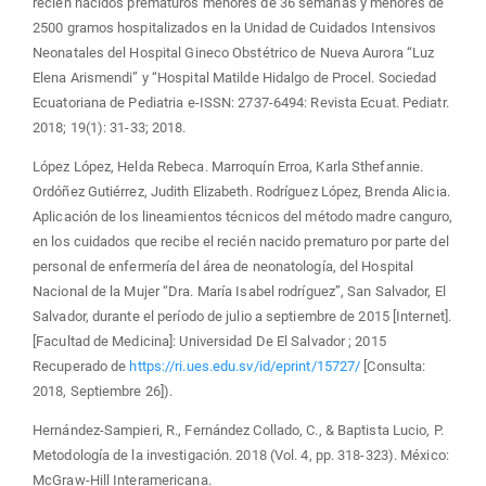
recién nacidos prematuros menores de 36 semanas y menores de
2500 gramos hospitalizados en la Unidad de Cuidados Intensivos
Neonatales del Hospital Gineco Obstétrico de Nueva Aurora “Luz
Elena Arismendi” y “Hospital Matilde Hidalgo de Procel. Sociedad
Ecuatoriana de Pediatria e-ISSN: 2737-6494: Revista Ecuat. Pediatr.
2018; 19(1): 31-33; 2018.
López López, Helda Rebeca. Marroquín Erroa, Karla Sthefannie.
Ordóñez Gutiérrez, Judith Elizabeth. Rodríguez López, Brenda Alicia.
Aplicación de los lineamientos técnicos del método madre canguro,
en los cuidados que recibe el recién nacido prematuro por parte del
personal de enfermería del área de neonatología, del Hospital
Nacional de la Mujer “Dra. María Isabel rodríguez”, San Salvador, El
Salvador, durante el período de julio a septiembre de 2015 [Internet].
[Facultad de Medicina]: Universidad De El Salvador ; 2015
Recuperado de
https://ri.ues.edu.sv/id/eprint/15727/
[Consulta:
2018, Septiembre 26]).
Hernández-Sampieri, R., Fernández Collado, C., & Baptista Lucio, P.
Metodología de la investigación. 2018 (Vol. 4, pp. 318-323). México:
McGraw-Hill Interamericana.