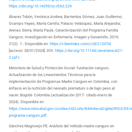
https://doi.org/10.14295/rp.v53i2.224
Álvarez Tobón, Verónica Andrea; Barrientos Gómez, Juan Guillermo;
Ocampo Yepes, María Camila; Palacio Velásquez, María Alejandra;
Arenas Sierra, María Paula. Caracterización del Programa Familia
Canguro. Investigación en Enfermería: Imagen y Desarrollo. 2019;
21(2): 1-. Disponible en:
https://ciberindex.com/c/id/21207id
[acceso: 28/01/2024]. DOI:
https://doi.org/10.11144/Javeriana.ie21-
2.cpfc
Ministerio de Salud y Protección Social- fundación canguro.
Actualización de los Lineamientos Técnicos para la
implementación de Programas Madre Canguro en Colombia, con
énfasis en la nutrición del neonato prematuro o de bajo peso al
nacer. Bogotá- Colombia (actualización 2017- citado enero de
2024). Disponible en
https://www.minsalud.gov.co/sites/rid/Lists/BibliotecaDigital/RIDE/DE
programa-canguro.pdf
.
Sánchez Mogrovejo PE. Análisis del método madre canguro en