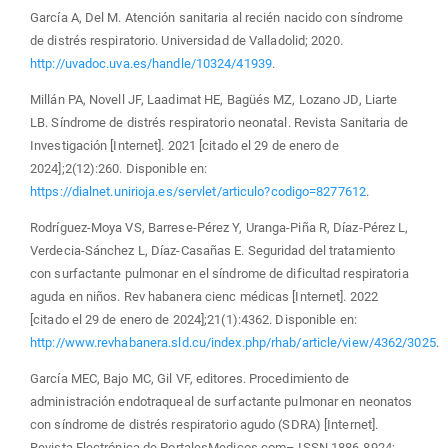
García A, Del M. Atención sanitaria al recién nacido con síndrome
de distrés respiratorio. Universidad de Valladolid; 2020.
http://uvadoc.uva.es/handle/10324/41939
.
Millán PA, Novell JF, Laadimat HE, Bagüés MZ, Lozano JD, Liarte
LB. Síndrome de distrés respiratorio neonatal. Revista Sanitaria de
Investigación [Internet]. 2021 [citado el 29 de enero de
2024];2(12):260. Disponible en:
https://dialnet.unirioja.es/servlet/articulo?codigo=8277612
.
Rodríguez-Moya VS, Barrese-Pérez Y, Uranga-Piña R, Díaz-Pérez L,
Verdecia-Sánchez L, Díaz-Casañas E. Seguridad del tratamiento
con surfactante pulmonar en el síndrome de dificultad respiratoria
aguda en niños. Rev habanera cienc médicas [Internet]. 2022
[citado el 29 de enero de 2024];21(1):4362. Disponible en:
http://www.revhabanera.sld.cu/index.php/rhab/article/view/4362/3025
.
García MEC, Bajo MC, Gil VF, editores. Procedimiento de
administración endotraqueal de surfactante pulmonar en neonatos
con síndrome de distrés respiratorio agudo (SDRA) [Internet].
Revista Electrónica de PortalesMedicos.com– ISSN 1886-8924;