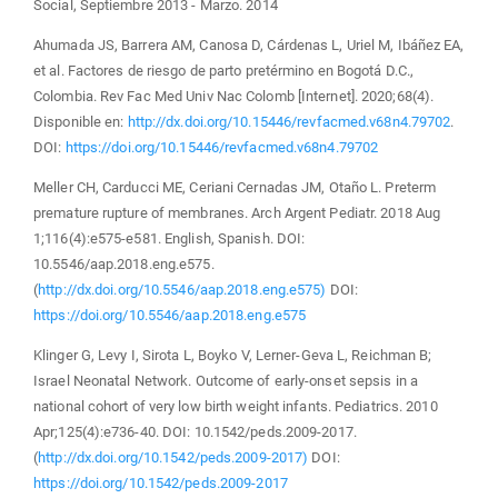
Social, Septiembre 2013 - Marzo. 2014
Ahumada JS, Barrera AM, Canosa D, Cárdenas L, Uriel M, Ibáñez EA,
et al. Factores de riesgo de parto pretérmino en Bogotá D.C.,
Colombia. Rev Fac Med Univ Nac Colomb [Internet]. 2020;68(4).
Disponible en:
http://dx.doi.org/10.15446/revfacmed.v68n4.79702
.
DOI:
https://doi.org/10.15446/revfacmed.v68n4.79702
Meller CH, Carducci ME, Ceriani Cernadas JM, Otaño L. Preterm
premature rupture of membranes. Arch Argent Pediatr. 2018 Aug
1;116(4):e575-e581. English, Spanish. DOI:
10.5546/aap.2018.eng.e575.
(
http://dx.doi.org/10.5546/aap.2018.eng.e575)
DOI:
https://doi.org/10.5546/aap.2018.eng.e575
Klinger G, Levy I, Sirota L, Boyko V, Lerner-Geva L, Reichman B;
Israel Neonatal Network. Outcome of early-onset sepsis in a
national cohort of very low birth weight infants. Pediatrics. 2010
Apr;125(4):e736-40. DOI: 10.1542/peds.2009-2017.
(
http://dx.doi.org/10.1542/peds.2009-2017)
DOI:
https://doi.org/10.1542/peds.2009-2017