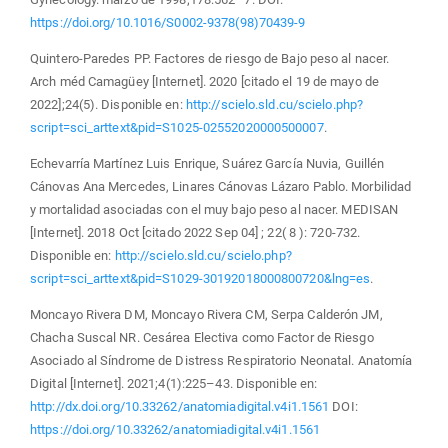
https://doi.org/10.1016/S0002-9378(98)70439-9
Quintero-Paredes PP. Factores de riesgo de Bajo peso al nacer.
Arch méd Camagüey [Internet]. 2020 [citado el 19 de mayo de
2022];24(5). Disponible en:
http://scielo.sld.cu/scielo.php?
script=sci_arttext&pid=S1025-02552020000500007
.
Echevarría Martínez Luis Enrique, Suárez García Nuvia, Guillén
Cánovas Ana Mercedes, Linares Cánovas Lázaro Pablo. Morbilidad
y mortalidad asociadas con el muy bajo peso al nacer. MEDISAN
[Internet]. 2018 Oct [citado 2022 Sep 04] ; 22( 8 ): 720-732.
Disponible en:
http://scielo.sld.cu/scielo.php?
script=sci_arttext&pid=S1029-30192018000800720&lng=es
.
Moncayo Rivera DM, Moncayo Rivera CM, Serpa Calderón JM,
Chacha Suscal NR. Cesárea Electiva como Factor de Riesgo
Asociado al Síndrome de Distress Respiratorio Neonatal. Anatomía
Digital [Internet]. 2021;4(1):225–43. Disponible en:
http://dx.doi.org/10.33262/anatomiadigital.v4i1.1561
DOI:
https://doi.org/10.33262/anatomiadigital.v4i1.1561