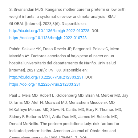
S. Sivanandan MJS. Kangaroo mother care for preterm or low birth
weight infants: a systematic review and meta-analysis. BMJ
GLOBAL [Internet]. 2023;8(6). Disponible en:
http://dx.doi.org/10.1136/bmjgh-2022-010728
. DOI:
https://doi.org/10.1136/bmjgh-2022-010728
Pabón-Salazar YK, Eraso-Revelo JP, Bergonzoli-Pelaez G, Mera-
Mamián AY. Factores asociados al bajo peso al nacer en un
hospital universitario del departamento de Nariño. Univ salud
[Internet]. 2021;23(3):179–88. Disponible en:
http://dx.doi.org/10.22267/rus.212303.231
. DOI:
https://doi.org/10.22267/rus.212303.231
Paul J. Meis MD, Robert L. Goldenberg MD, Brian M. Mercer MD, Jay
D. Iams MD, Atef H. Moawad MD, Menachem Miodovnik MD,
M.Kathryn Menard MD, Steve N. Caritis MD, Gary R. Thurnau MD,
Sidney F. Bottoms MD†, Anita Das MS, James M. Roberts MD,
Donald McNellis. The preterm prediction study: risk factors for
indicated preterm births. American Journal of Obstetrics and
Gynecology. marzo de 1998;178:562–7. DOI: