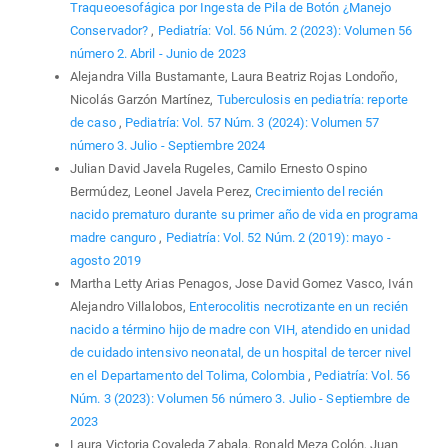
Traqueoesofágica por Ingesta de Pila de Botón ¿Manejo
Conservador?
,
Pediatría: Vol. 56 Núm. 2 (2023): Volumen 56
número 2. Abril - Junio de 2023
Alejandra Villa Bustamante, Laura Beatriz Rojas Londoño,
Nicolás Garzón Martínez,
Tuberculosis en pediatría: reporte
de caso
,
Pediatría: Vol. 57 Núm. 3 (2024): Volumen 57
número 3. Julio - Septiembre 2024
Julian David Javela Rugeles, Camilo Ernesto Ospino
Bermúdez, Leonel Javela Perez,
Crecimiento del recién
nacido prematuro durante su primer año de vida en programa
madre canguro
,
Pediatría: Vol. 52 Núm. 2 (2019): mayo -
agosto 2019
Martha Letty Arias Penagos, Jose David Gomez Vasco, Iván
Alejandro Villalobos,
Enterocolitis necrotizante en un recién
nacido a término hijo de madre con VIH, atendido en unidad
de cuidado intensivo neonatal, de un hospital de tercer nivel
en el Departamento del Tolima, Colombia
,
Pediatría: Vol. 56
Núm. 3 (2023): Volumen 56 número 3. Julio - Septiembre de
2023
Laura Victoria Covaleda Zabala, Ronald Meza Colón, Juan