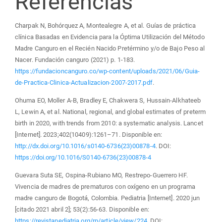
Referencias
Charpak N, Bohórquez A, Montealegre A, et al. Guías de práctica
clínica Basadas en Evidencia para la Óptima Utilización del Método
Madre Canguro en el Recién Nacido Pretérmino y/o de Bajo Peso al
Nacer. Fundación canguro (2021) p. 1-183.
https://fundacioncanguro.co/wp-content/uploads/2021/06/Guia-
de-Practica-Clinica-Actualizacion-2007-2017.pdf
.
Ohuma EO, Moller A-B, Bradley E, Chakwera S, Hussain-Alkhateeb
L, Lewin A, et al. National, regional, and global estimates of preterm
birth in 2020, with trends from 2010: a systematic analysis. Lancet
[Internet]. 2023;402(10409):1261–71. Disponible en:
http://dx.doi.org/10.1016/s0140-6736(23)00878-4
. DOI:
https://doi.org/10.1016/S0140-6736(23)00878-4
Guevara Suta SE, Ospina-Rubiano MO, Restrepo-Guerrero HF.
Vivencia de madres de prematuros con oxígeno en un programa
madre canguro de Bogotá, Colombia. Pediatria [Internet]. 2020 jun
[citado 2021 abril 2]; 53(2):56-63. Disponible en:
https://revistapediatria.org/rp/article/view/224
. DOI: