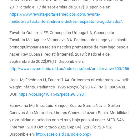
2017 [citado el 17 de septiembre de 2017]. Disponible en:
https://www.revista-portalesmedicos.com/revista-
medica/surfactante-sindrome-distres-respiratorio-agudo-sdra/
.
Zavaleta-Gutierrez FE, Concepción-Urteaga LA, Concepción-
Zavaleta MJ, Aguilar-Villanueva DA. Factores de riesgo y displasia
broncopulmonar en recién nacidos prematuros de muy bajo peso al
nacer. Rev Cubana Pediatr [Internet]. 2018 [citado el 4 de
septiembre de 2022];91(1). Disponible en:
http://www.revpediatria.sld.cu/index.php/ped/article/view/600/256
.
Hack M, Friedman H, Fanaroff AA. Outcomes of extremely low birth
weight infants. Pediatrics. 1996 Nov;98(5):931-7. PMID: 8909488.
DOI:
https://doi.org/10.1542/peds.98.5.931
Echevarría Martínez Luis Enrique, Suárez García Nuvia, Guillén
Cánovas Ana Mercedes, Linares Cánovas Lázaro Pablo. Morbilidad
y mortalidad asociadas con el muy bajo peso al nacer. MEDISAN
[Internet]. 2018 Oct [citado 2022 Sep 04] ; 22( 8 ): 720-732.
Disponible en:
http://scielo.sld.cu/scielo.php?