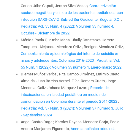
Carlos Uribe Caputi, Jerson Silva Vasco,
Caracterización
sociodemográfica y clínica de los pacientes pediátricos con
infección SARS-CoV-2, Subred Sur Occidente, Bogotá, D.C.
,
Pediatría: Vol. 55 Núm. 4 (2022): Volumen 55 número 4.
Octubre - Diciembre de 2022
Mónica Paola Quemba Mesa, Jhully Constanza Herrera
Tarapues , Alejandra Mendoza Ortiz , Benigno Mendoza Ortiz,
Comportamiento epidemiológico del intento de suicidio en
niños y adolescentes, Colombia 2016-2020
,
Pediatría: Vol.
55 Núm. 1 (2022): Volumen 55 número 1. Enero-marzo 2022
Diemer Muñoz Verbel, Rita Campo Jiménez, Eutimio Cueto
Almeida, Juan Barrios Verbel, Elías Romero Cueto, Jorge
Mendoza Galiz, Johana Marquez Lazaro,
Reporte de
intoxicaciones en la edad pediátrica en medios de
comunicación en Colombia durante el periodo 2011-2022
,
Pediatría: Vol. 57 Núm. 3 (2024): Volumen 57 número 3. Julio
- Septiembre 2024
Ángel Castro Dager, Karolay Dayana Mendoza Borja, Paola
Andrea Manjarres Figueredo,
Anemia aplásica adquirida