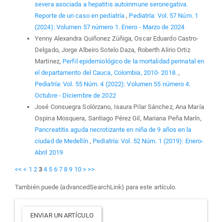
severa asociada a hepatitis autoinmune seronegativa.
Reporte de un caso en pediatría
,
Pediatría: Vol. 57 Núm. 1
(2024): Volumen 57 número 1. Enero - Marzo de 2024
Yenny Alexandra Quiñonez Zúñiga, Oscar Eduardo Castro-
Delgado, Jorge Albeiro Sotelo Daza, Roberth Alirio Ortiz
Martinez,
Perfil epidemiológico de la mortalidad perinatal en
el departamento del Cauca, Colombia, 2010- 2018.
,
Pediatría: Vol. 55 Núm. 4 (2022): Volumen 55 número 4.
Octubre - Diciembre de 2022
José Consuegra Solórzano, Isaura Pilar Sánchez, Ana María
Ospina Mosquera, Santiago Pérez Gil, Mariana Peña Marín,
Pancreatitis aguda necrotizante en niña de 9 años en la
ciudad de Medellín
,
Pediatría: Vol. 52 Núm. 1 (2019): Enero-
Abril 2019
<<
<
1
2
3
4
5
6
7
8
9
10
>
>>
También puede {advancedSearchLink} para este artículo.
Enviar
ENVIAR UN ARTÍCULO