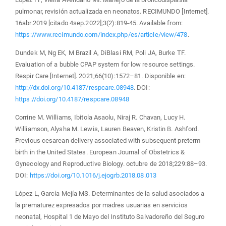
pulmonar, revisión actualizada en neonatos. RECIMUNDO [Internet].
16abr.2019 [citado 4sep.2022];3(2):819-45. Available from:
https://www.recimundo.com/index.php/es/article/view/478
.
Dundek M, Ng EK, M Brazil A, DiBlasi RM, Poli JA, Burke TF.
Evaluation of a bubble CPAP system for low resource settings.
Respir Care [Internet]. 2021;66(10):1572–81. Disponible en:
http://dx.doi.org/10.4187/respcare.08948
. DOI:
https://doi.org/10.4187/respcare.08948
Corrine M. Williams, Ibitola Asaolu, Niraj R. Chavan, Lucy H.
Williamson, Alysha M. Lewis, Lauren Beaven, Kristin B. Ashford.
Previous cesarean delivery associated with subsequent preterm
birth in the United States. European Journal of Obstetrics &
Gynecology and Reproductive Biology. octubre de 2018;229:88–93.
DOI:
https://doi.org/10.1016/j.ejogrb.2018.08.013
López L, García Mejía MS. Determinantes de la salud asociados a
la prematurez expresados por madres usuarias en servicios
neonatal, Hospital 1 de Mayo del Instituto Salvadoreño del Seguro