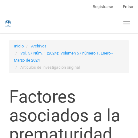
Navegación
Registrarse
Entrar
principal
Contenido
Toggl
principal
naviga
Barra
lateral
Inicio
Archivos
Vol. 57 Núm. 1 (2024): Volumen 57 número 1. Enero -
Marzo de 2024
Artículos de investigación original
Factores
asociados a la
prematuridad