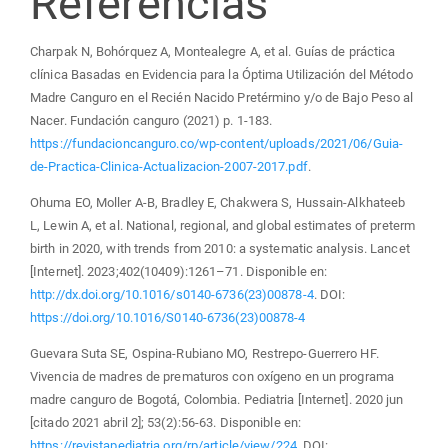
Referencias
Charpak N, Bohórquez A, Montealegre A, et al. Guías de práctica
clínica Basadas en Evidencia para la Óptima Utilización del Método
Madre Canguro en el Recién Nacido Pretérmino y/o de Bajo Peso al
Nacer. Fundación canguro (2021) p. 1-183.
https://fundacioncanguro.co/wp-content/uploads/2021/06/Guia-
de-Practica-Clinica-Actualizacion-2007-2017.pdf
.
Ohuma EO, Moller A-B, Bradley E, Chakwera S, Hussain-Alkhateeb
L, Lewin A, et al. National, regional, and global estimates of preterm
birth in 2020, with trends from 2010: a systematic analysis. Lancet
[Internet]. 2023;402(10409):1261–71. Disponible en:
http://dx.doi.org/10.1016/s0140-6736(23)00878-4
. DOI:
https://doi.org/10.1016/S0140-6736(23)00878-4
Guevara Suta SE, Ospina-Rubiano MO, Restrepo-Guerrero HF.
Vivencia de madres de prematuros con oxígeno en un programa
madre canguro de Bogotá, Colombia. Pediatria [Internet]. 2020 jun
[citado 2021 abril 2]; 53(2):56-63. Disponible en:
https://revistapediatria.org/rp/article/view/224
. DOI: