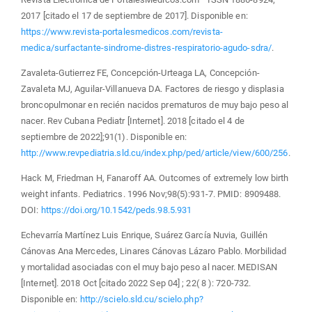
2017 [citado el 17 de septiembre de 2017]. Disponible en:
https://www.revista-portalesmedicos.com/revista-
medica/surfactante-sindrome-distres-respiratorio-agudo-sdra/
.
Zavaleta-Gutierrez FE, Concepción-Urteaga LA, Concepción-
Zavaleta MJ, Aguilar-Villanueva DA. Factores de riesgo y displasia
broncopulmonar en recién nacidos prematuros de muy bajo peso al
nacer. Rev Cubana Pediatr [Internet]. 2018 [citado el 4 de
septiembre de 2022];91(1). Disponible en:
http://www.revpediatria.sld.cu/index.php/ped/article/view/600/256
.
Hack M, Friedman H, Fanaroff AA. Outcomes of extremely low birth
weight infants. Pediatrics. 1996 Nov;98(5):931-7. PMID: 8909488.
DOI:
https://doi.org/10.1542/peds.98.5.931
Echevarría Martínez Luis Enrique, Suárez García Nuvia, Guillén
Cánovas Ana Mercedes, Linares Cánovas Lázaro Pablo. Morbilidad
y mortalidad asociadas con el muy bajo peso al nacer. MEDISAN
[Internet]. 2018 Oct [citado 2022 Sep 04] ; 22( 8 ): 720-732.
Disponible en:
http://scielo.sld.cu/scielo.php?