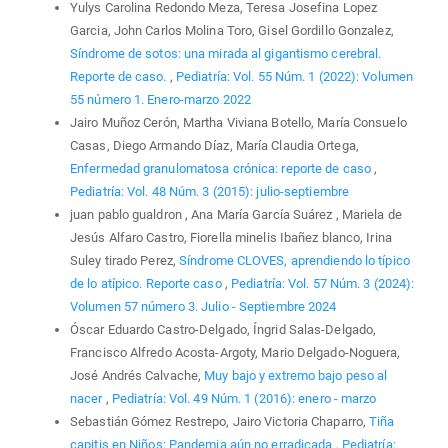
Yulys Carolina Redondo Meza, Teresa Josefina Lopez
Garcia, John Carlos Molina Toro, Gisel Gordillo Gonzalez,
Síndrome de sotos: una mirada al gigantismo cerebral.
Reporte de caso.
,
Pediatría: Vol. 55 Núm. 1 (2022): Volumen
55 número 1. Enero-marzo 2022
Jairo Muñoz Cerón, Martha Viviana Botello, María Consuelo
Casas, Diego Armando Díaz, María Claudia Ortega,
Enfermedad granulomatosa crónica: reporte de caso
,
Pediatría: Vol. 48 Núm. 3 (2015): julio-septiembre
juan pablo gualdron , Ana María García Suárez , Mariela de
Jesús Alfaro Castro, Fiorella minelis Ibañez blanco, Irina
Suley tirado Perez,
Síndrome CLOVES, aprendiendo lo típico
de lo atípico. Reporte caso
,
Pediatría: Vol. 57 Núm. 3 (2024):
Volumen 57 número 3. Julio - Septiembre 2024
Óscar Eduardo Castro-Delgado, Íngrid Salas-Delgado,
Francisco Alfredo Acosta-Argoty, Mario Delgado-Noguera,
José Andrés Calvache,
Muy bajo y extremo bajo peso al
nacer
,
Pediatría: Vol. 49 Núm. 1 (2016): enero - marzo
Sebastián Gómez Restrepo, Jairo Victoria Chaparro,
Tiña
capitis en Niños: Pandemia aún no erradicada
,
Pediatría: