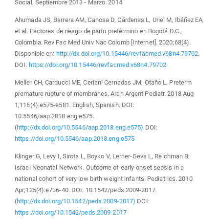
Social, Septiembre 2013 - Marzo. 2014
Ahumada JS, Barrera AM, Canosa D, Cárdenas L, Uriel M, Ibáñez EA,
et al. Factores de riesgo de parto pretérmino en Bogotá D.C.,
Colombia. Rev Fac Med Univ Nac Colomb [Internet]. 2020;68(4).
Disponible en:
http://dx.doi.org/10.15446/revfacmed.v68n4.79702
.
DOI:
https://doi.org/10.15446/revfacmed.v68n4.79702
Meller CH, Carducci ME, Ceriani Cernadas JM, Otaño L. Preterm
premature rupture of membranes. Arch Argent Pediatr. 2018 Aug
1;116(4):e575-e581. English, Spanish. DOI:
10.5546/aap.2018.eng.e575.
(
http://dx.doi.org/10.5546/aap.2018.eng.e575)
DOI:
https://doi.org/10.5546/aap.2018.eng.e575
Klinger G, Levy I, Sirota L, Boyko V, Lerner-Geva L, Reichman B;
Israel Neonatal Network. Outcome of early-onset sepsis in a
national cohort of very low birth weight infants. Pediatrics. 2010
Apr;125(4):e736-40. DOI: 10.1542/peds.2009-2017.
(
http://dx.doi.org/10.1542/peds.2009-2017)
DOI:
https://doi.org/10.1542/peds.2009-2017