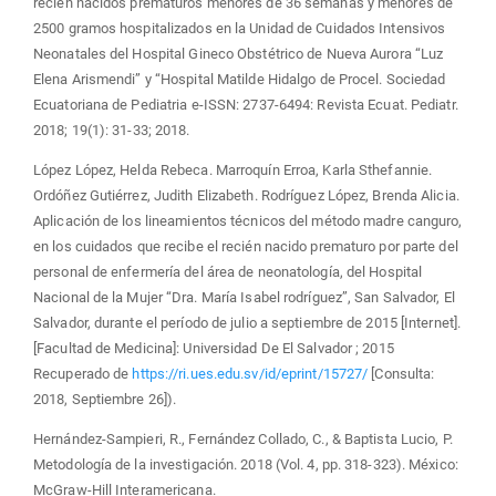
recién nacidos prematuros menores de 36 semanas y menores de
2500 gramos hospitalizados en la Unidad de Cuidados Intensivos
Neonatales del Hospital Gineco Obstétrico de Nueva Aurora “Luz
Elena Arismendi” y “Hospital Matilde Hidalgo de Procel. Sociedad
Ecuatoriana de Pediatria e-ISSN: 2737-6494: Revista Ecuat. Pediatr.
2018; 19(1): 31-33; 2018.
López López, Helda Rebeca. Marroquín Erroa, Karla Sthefannie.
Ordóñez Gutiérrez, Judith Elizabeth. Rodríguez López, Brenda Alicia.
Aplicación de los lineamientos técnicos del método madre canguro,
en los cuidados que recibe el recién nacido prematuro por parte del
personal de enfermería del área de neonatología, del Hospital
Nacional de la Mujer “Dra. María Isabel rodríguez”, San Salvador, El
Salvador, durante el período de julio a septiembre de 2015 [Internet].
[Facultad de Medicina]: Universidad De El Salvador ; 2015
Recuperado de
https://ri.ues.edu.sv/id/eprint/15727/
[Consulta:
2018, Septiembre 26]).
Hernández-Sampieri, R., Fernández Collado, C., & Baptista Lucio, P.
Metodología de la investigación. 2018 (Vol. 4, pp. 318-323). México:
McGraw-Hill Interamericana.