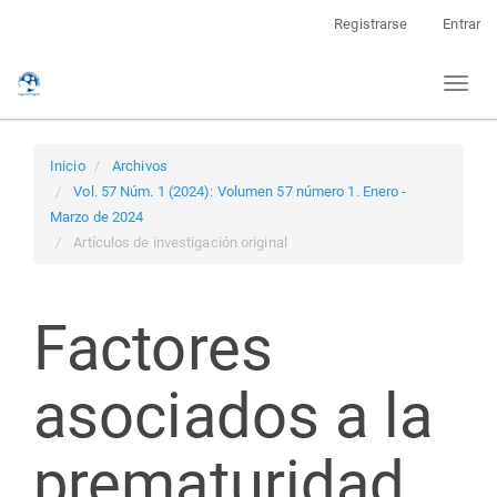
Navegación
Registrarse
Entrar
principal
Contenido
Toggl
principal
naviga
Barra
lateral
Inicio
Archivos
Vol. 57 Núm. 1 (2024): Volumen 57 número 1. Enero -
Marzo de 2024
Artículos de investigación original
Factores
asociados a la
prematuridad