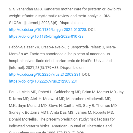
S. Sivanandan MJS. Kangaroo mother care for preterm or low birth
weight infants: a systematic review and meta-analysis. BMJ
GLOBAL [Internet]. 2023;8(6). Disponible en:
http://dx.doi.org/10.1136/bmjgh-2022-010728
. DOI:
https://doi.org/10.1136/bmjgh-2022-010728
Pabón-Salazar YK, Eraso-Revelo JP, Bergonzoli-Pelaez G, Mera-
Mamián AY. Factores asociados al bajo peso al nacer en un
hospital universitario del departamento de Nariño. Univ salud
[Internet]. 2021;23(3):179–88. Disponible en:
http://dx.doi.org/10.22267/rus.212303.231
. DOI:
https://doi.org/10.22267/rus.212303.231
Paul J. Meis MD, Robert L. Goldenberg MD, Brian M. Mercer MD, Jay
D. Iams MD, Atef H. Moawad MD, Menachem Miodovnik MD,
M.Kathryn Menard MD, Steve N. Caritis MD, Gary R. Thurnau MD,
Sidney F. Bottoms MD†, Anita Das MS, James M. Roberts MD,
Donald McNellis. The preterm prediction study: risk factors for
indicated preterm births. American Journal of Obstetrics and
Gynecology. marzo de 1998;178:562–7. DOI: