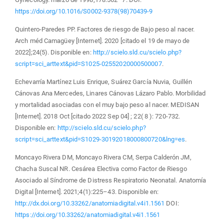
https://doi.org/10.1016/S0002-9378(98)70439-9
Quintero-Paredes PP. Factores de riesgo de Bajo peso al nacer.
Arch méd Camagüey [Internet]. 2020 [citado el 19 de mayo de
2022];24(5). Disponible en:
http://scielo.sld.cu/scielo.php?
script=sci_arttext&pid=S1025-02552020000500007
.
Echevarría Martínez Luis Enrique, Suárez García Nuvia, Guillén
Cánovas Ana Mercedes, Linares Cánovas Lázaro Pablo. Morbilidad
y mortalidad asociadas con el muy bajo peso al nacer. MEDISAN
[Internet]. 2018 Oct [citado 2022 Sep 04] ; 22( 8 ): 720-732.
Disponible en:
http://scielo.sld.cu/scielo.php?
script=sci_arttext&pid=S1029-30192018000800720&lng=es
.
Moncayo Rivera DM, Moncayo Rivera CM, Serpa Calderón JM,
Chacha Suscal NR. Cesárea Electiva como Factor de Riesgo
Asociado al Síndrome de Distress Respiratorio Neonatal. Anatomía
Digital [Internet]. 2021;4(1):225–43. Disponible en:
http://dx.doi.org/10.33262/anatomiadigital.v4i1.1561
DOI:
https://doi.org/10.33262/anatomiadigital.v4i1.1561