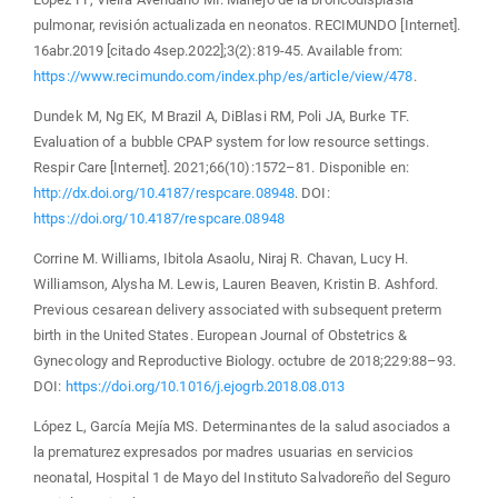
pulmonar, revisión actualizada en neonatos. RECIMUNDO [Internet].
16abr.2019 [citado 4sep.2022];3(2):819-45. Available from:
https://www.recimundo.com/index.php/es/article/view/478
.
Dundek M, Ng EK, M Brazil A, DiBlasi RM, Poli JA, Burke TF.
Evaluation of a bubble CPAP system for low resource settings.
Respir Care [Internet]. 2021;66(10):1572–81. Disponible en:
http://dx.doi.org/10.4187/respcare.08948
. DOI:
https://doi.org/10.4187/respcare.08948
Corrine M. Williams, Ibitola Asaolu, Niraj R. Chavan, Lucy H.
Williamson, Alysha M. Lewis, Lauren Beaven, Kristin B. Ashford.
Previous cesarean delivery associated with subsequent preterm
birth in the United States. European Journal of Obstetrics &
Gynecology and Reproductive Biology. octubre de 2018;229:88–93.
DOI:
https://doi.org/10.1016/j.ejogrb.2018.08.013
López L, García Mejía MS. Determinantes de la salud asociados a
la prematurez expresados por madres usuarias en servicios
neonatal, Hospital 1 de Mayo del Instituto Salvadoreño del Seguro