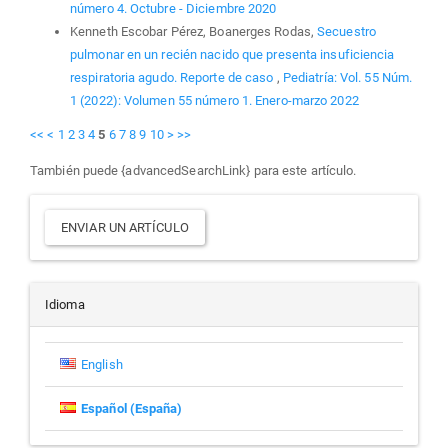
número 4. Octubre - Diciembre 2020
Kenneth Escobar Pérez, Boanerges Rodas,
Secuestro
pulmonar en un recién nacido que presenta insuficiencia
respiratoria agudo. Reporte de caso
,
Pediatría: Vol. 55 Núm.
1 (2022): Volumen 55 número 1. Enero-marzo 2022
<<
<
1
2
3
4
5
6
7
8
9
10
>
>>
También puede {advancedSearchLink} para este artículo.
Enviar
ENVIAR UN ARTÍCULO
un
artículo
Idioma
English
Español (España)