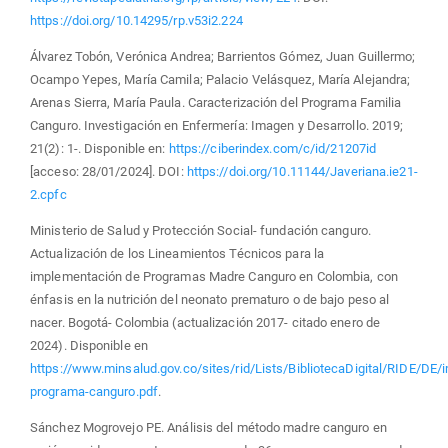
https://doi.org/10.14295/rp.v53i2.224
Álvarez Tobón, Verónica Andrea; Barrientos Gómez, Juan Guillermo;
Ocampo Yepes, María Camila; Palacio Velásquez, María Alejandra;
Arenas Sierra, María Paula. Caracterización del Programa Familia
Canguro. Investigación en Enfermería: Imagen y Desarrollo. 2019;
21(2): 1-. Disponible en:
https://ciberindex.com/c/id/21207id
[acceso: 28/01/2024]. DOI:
https://doi.org/10.11144/Javeriana.ie21-
2.cpfc
Ministerio de Salud y Protección Social- fundación canguro.
Actualización de los Lineamientos Técnicos para la
implementación de Programas Madre Canguro en Colombia, con
énfasis en la nutrición del neonato prematuro o de bajo peso al
nacer. Bogotá- Colombia (actualización 2017- citado enero de
2024). Disponible en
https://www.minsalud.gov.co/sites/rid/Lists/BibliotecaDigital/RIDE/DE
programa-canguro.pdf
.
Sánchez Mogrovejo PE. Análisis del método madre canguro en