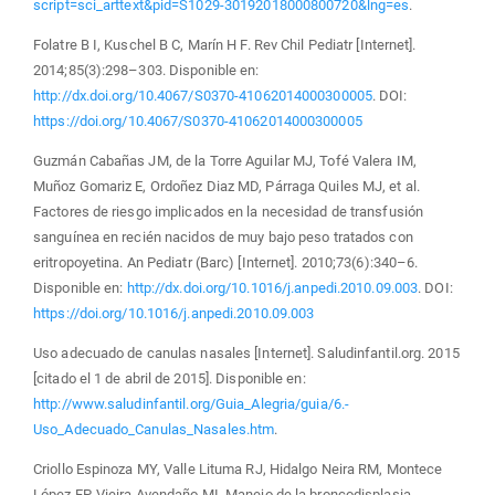
script=sci_arttext&pid=S1029-30192018000800720&lng=es
.
Folatre B I, Kuschel B C, Marín H F. Rev Chil Pediatr [Internet].
2014;85(3):298–303. Disponible en:
http://dx.doi.org/10.4067/S0370-41062014000300005
. DOI:
https://doi.org/10.4067/S0370-41062014000300005
Guzmán Cabañas JM, de la Torre Aguilar MJ, Tofé Valera IM,
Muñoz Gomariz E, Ordoñez Diaz MD, Párraga Quiles MJ, et al.
Factores de riesgo implicados en la necesidad de transfusión
sanguínea en recién nacidos de muy bajo peso tratados con
eritropoyetina. An Pediatr (Barc) [Internet]. 2010;73(6):340–6.
Disponible en:
http://dx.doi.org/10.1016/j.anpedi.2010.09.003
. DOI:
https://doi.org/10.1016/j.anpedi.2010.09.003
Uso adecuado de canulas nasales [Internet]. Saludinfantil.org. 2015
[citado el 1 de abril de 2015]. Disponible en:
http://www.saludinfantil.org/Guia_Alegria/guia/6.-
Uso_Adecuado_Canulas_Nasales.htm
.
Criollo Espinoza MY, Valle Lituma RJ, Hidalgo Neira RM, Montece
López FP, Vieira Avendaño MI. Manejo de la broncodisplasia