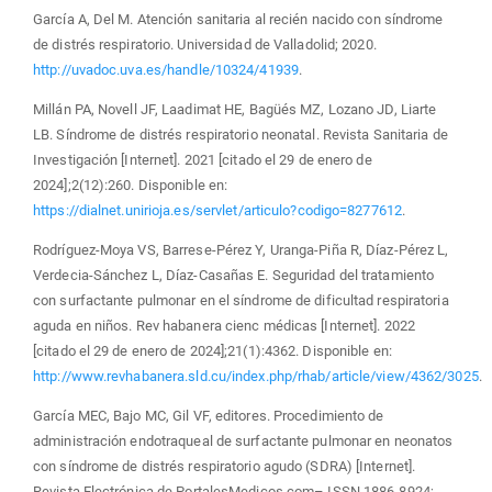
García A, Del M. Atención sanitaria al recién nacido con síndrome
de distrés respiratorio. Universidad de Valladolid; 2020.
http://uvadoc.uva.es/handle/10324/41939
.
Millán PA, Novell JF, Laadimat HE, Bagüés MZ, Lozano JD, Liarte
LB. Síndrome de distrés respiratorio neonatal. Revista Sanitaria de
Investigación [Internet]. 2021 [citado el 29 de enero de
2024];2(12):260. Disponible en:
https://dialnet.unirioja.es/servlet/articulo?codigo=8277612
.
Rodríguez-Moya VS, Barrese-Pérez Y, Uranga-Piña R, Díaz-Pérez L,
Verdecia-Sánchez L, Díaz-Casañas E. Seguridad del tratamiento
con surfactante pulmonar en el síndrome de dificultad respiratoria
aguda en niños. Rev habanera cienc médicas [Internet]. 2022
[citado el 29 de enero de 2024];21(1):4362. Disponible en:
http://www.revhabanera.sld.cu/index.php/rhab/article/view/4362/3025
.
García MEC, Bajo MC, Gil VF, editores. Procedimiento de
administración endotraqueal de surfactante pulmonar en neonatos
con síndrome de distrés respiratorio agudo (SDRA) [Internet].
Revista Electrónica de PortalesMedicos.com– ISSN 1886-8924;