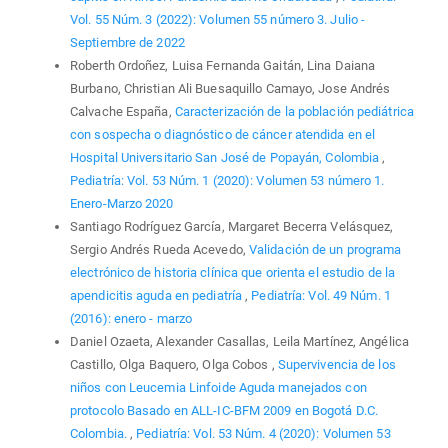
Vol. 55 Núm. 3 (2022): Volumen 55 número 3. Julio -
Septiembre de 2022
Roberth Ordoñez, Luisa Fernanda Gaitán, Lina Daiana
Burbano, Christian Ali Buesaquillo Camayo, Jose Andrés
Calvache España,
Caracterización de la población pediátrica
con sospecha o diagnóstico de cáncer atendida en el
Hospital Universitario San José de Popayán, Colombia
,
Pediatría: Vol. 53 Núm. 1 (2020): Volumen 53 número 1.
Enero-Marzo 2020
Santiago Rodríguez García, Margaret Becerra Velásquez,
Sergio Andrés Rueda Acevedo,
Validación de un programa
electrónico de historia clínica que orienta el estudio de la
apendicitis aguda en pediatría
,
Pediatría: Vol. 49 Núm. 1
(2016): enero - marzo
Daniel Ozaeta, Alexander Casallas, Leila Martínez, Angélica
Castillo, Olga Baquero, Olga Cobos ,
Supervivencia de los
niños con Leucemia Linfoide Aguda manejados con
protocolo Basado en ALL-IC-BFM 2009 en Bogotá D.C.
Colombia.
,
Pediatría: Vol. 53 Núm. 4 (2020): Volumen 53